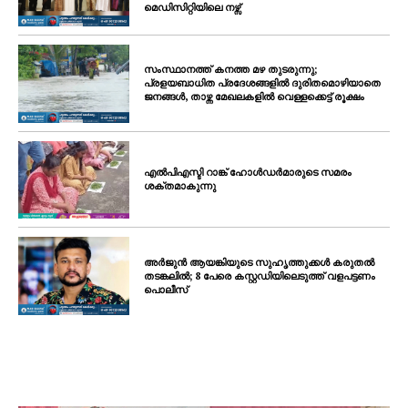
മെഡിസിറ്റിയിലെ നഴ്സ്
സംസ്ഥാനത്ത് കനത്ത മഴ തുടരുന്നു;
പ്രളയബാധിത പ്രദേശങ്ങളിൽ ദുരിതമൊഴിയാതെ
ജനങ്ങൾ, താഴ്ന്ന മേഖലകളിൽ വെള്ളക്കെട്ട് രൂക്ഷം
എൽപിഎസ്ടി റാങ്ക് ഹോൾഡർമാരുടെ സമരം
ശക്തമാകുന്നു
അർജുൻ ആയങ്കിയുടെ സുഹൃത്തുക്കൾ കരുതൽ
തടങ്കലിൽ; 8 പേരെ കസ്റ്റഡിയിലെടുത്ത് വളപട്ടണം
പൊലീസ്