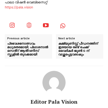
പാലാ വിഷൻ വെബ്സൈറ്റ്
https://pala.vision
Previous article
Next article
പ്രവേശനോത്സവം
കമ്മ്യൂണിസ്റ്റ് പീഡനത്തിന്
മധുരതരമായി; പ്ലാശനാൽ
ഇരയായ രണ്ട് ചെക്ക്
സെൻ്റ് ആൻ്റണീസ്
വൈദികർ ജൂൺ 6-ന്
സ്കൂളിൽ തുടക്കമായി
വാഴ്ത്തപ്പെട്ടവരാകും
Editor Pala Vision