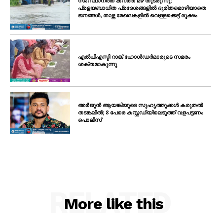
സംസ്ഥാനത്ത് കനത്ത മഴ തുടരുന്നു;
പ്രളയബാധിത പ്രദേശങ്ങളിൽ ദുരിതമൊഴിയാതെ
ജനങ്ങൾ, താഴ്ന്ന മേഖലകളിൽ വെള്ളക്കെട്ട് രൂക്ഷം
എൽപിഎസ്ടി റാങ്ക് ഹോൾഡർമാരുടെ സമരം
ശക്തമാകുന്നു
അർജുൻ ആയങ്കിയുടെ സുഹൃത്തുക്കൾ കരുതൽ
തടങ്കലിൽ; 8 പേരെ കസ്റ്റഡിയിലെടുത്ത് വളപട്ടണം
പൊലീസ്
RELATED
More like this