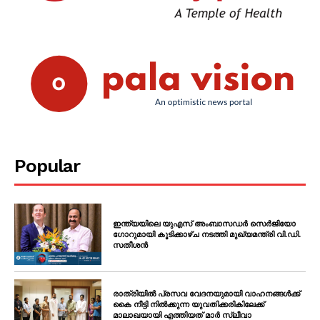
Popular
ഇന്ത്യയിലെ യുഎസ് അംബാസഡർ സെർജിയോ
ഗോറുമായി കൂടിക്കാഴ്ച നടത്തി മുഖ്യമന്ത്രി വി.ഡി.
സതീശൻ
രാത്രിയിൽ പ്രസവ വേദനയുമായി വാഹനങ്ങൾക്ക്
കൈ നീട്ടി നിൽക്കുന്ന യുവതിക്കരികിലേക്ക്
മാലാഖയായി എത്തിയത് മാർ സ്ലീവാ