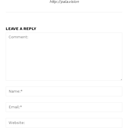
http://pala.vision
LEAVE A REPLY
Comment:
Na
Ema
Web