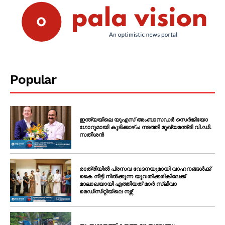
Popular
ഇന്ത്യയിലെ യുഎസ് അംബാസഡർ സെർജിയോ
ഗോറുമായി കൂടിക്കാഴ്ച നടത്തി മുഖ്യമന്ത്രി വി.ഡി.
സതീശൻ
രാത്രിയിൽ പ്രസവ വേദനയുമായി വാഹനങ്ങൾക്ക്
കൈ നീട്ടി നിൽക്കുന്ന യുവതിക്കരികിലേക്ക്
മാലാഖയായി എത്തിയത് മാർ സ്ലീവാ
മെഡിസിറ്റിയിലെ നഴ്സ്