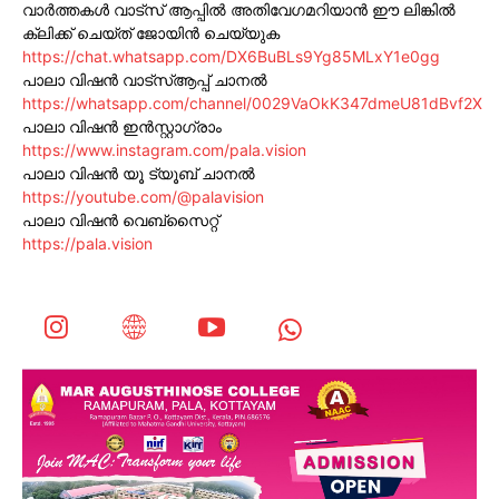
വാർത്തകൾ വാട്സ് ആപ്പിൽ അതിവേഗമറിയാൻ ഈ ലിങ്കിൽ
ക്ലിക്ക് ചെയ്ത് ജോയിൻ ചെയ്യുക
https://chat.whatsapp.com/DX6BuBLs9Yg85MLxY1e0gg
പാലാ വിഷൻ വാട്സ്ആപ്പ് ചാനൽ
https://whatsapp.com/channel/0029VaOkK347dmeU81dBvf2X
പാലാ വിഷൻ ഇൻസ്റ്റാഗ്രാം
https://www.instagram.com/pala.vision
പാലാ വിഷൻ യൂ ട്യൂബ് ചാനൽ
https://youtube.com/@palavision
പാലാ വിഷൻ വെബ്സൈറ്റ്
https://pala.vision