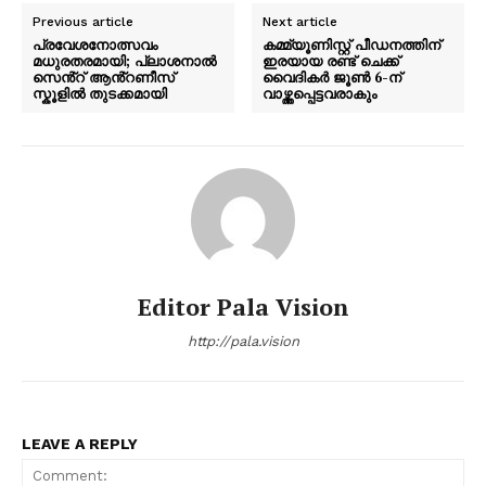
Previous article
Next article
പ്രവേശനോത്സവം
കമ്മ്യൂണിസ്റ്റ് പീഡനത്തിന്
മധുരതരമായി; പ്ലാശനാൽ
ഇരയായ രണ്ട് ചെക്ക്
സെൻ്റ് ആൻ്റണീസ്
വൈദികർ ജൂൺ 6-ന്
സ്കൂളിൽ തുടക്കമായി
വാഴ്ത്തപ്പെട്ടവരാകും
Editor Pala Vision
http://pala.vision
LEAVE A REPLY