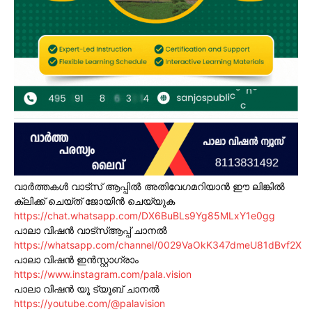
വാർത്തകൾ വാട്സ് ആപ്പിൽ അതിവേഗമറിയാൻ ഈ ലിങ്കിൽ
ക്ലിക്ക് ചെയ്ത് ജോയിൻ ചെയ്യുക
https://chat.whatsapp.com/DX6BuBLs9Yg85MLxY1e0gg
പാലാ വിഷൻ വാട്സ്ആപ്പ് ചാനൽ
https://whatsapp.com/channel/0029VaOkK347dmeU81dBvf2X
പാലാ വിഷൻ ഇൻസ്റ്റാഗ്രാം
https://www.instagram.com/pala.vision
പാലാ വിഷൻ യൂ ട്യൂബ് ചാനൽ
https://youtube.com/@palavision