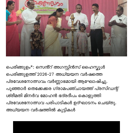
പെരിങ്ങുളം*: സെൻ്റ് അഗസ്റ്റിൻസ് ഹൈസ്കൂൾ
പെരിങ്ങുളത്ത് 2026-27 അധ്യയന വർഷത്തെ
പ്രവേശനോത്സവം വർണ്ണാഭമായി ആഘോഷിച്ചു.
പൂഞ്ഞാർ തെക്കേക്കര ഗ്രാമപഞ്ചായത്ത് പ്രസിഡന്റ്
ശ്രീമതി മിനർവ മോഹൻ ഭദ്രദീപം കൊളുത്തി
പ്രവേശനോത്സവ പരിപാടികൾ ഉദ്ഘാടനം ചെയ്തു.
അധ്യയന വർഷത്തിൽ കുട്ടികൾ