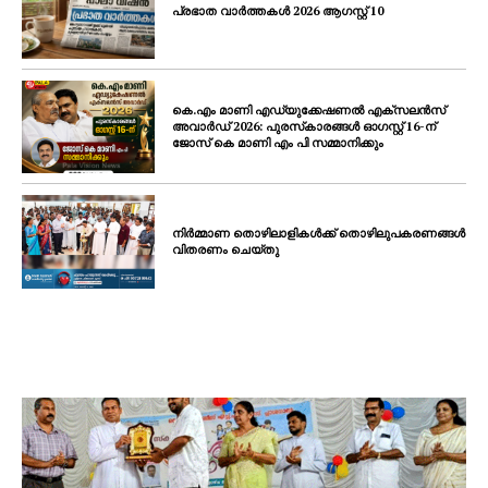
പ്രഭാത വാർത്തകൾ 2026 ആഗസ്റ്റ് 10
കെ.എം മാണി എഡ്യുക്കേഷണൽ എക്‌സലൻസ്
അവാർഡ് 2026: പുരസ്‌കാരങ്ങൾ ഓഗസ്റ്റ് 16-ന്
ജോസ് കെ മാണി എം പി സമ്മാനിക്കും
നിർമ്മാണ തൊഴിലാളികൾക്ക് തൊഴിലുപകരണങ്ങൾ
വിതരണം ചെയ്തു