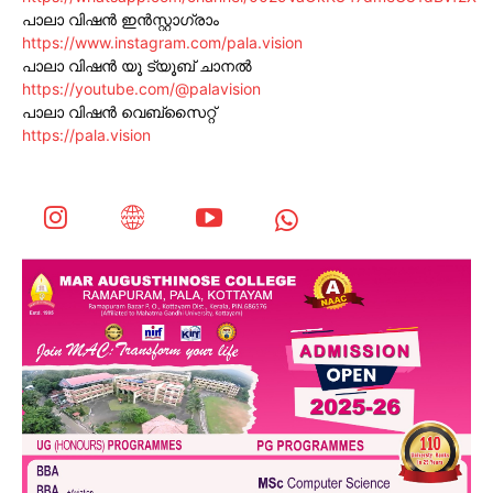
പാലാ വിഷൻ ഇൻസ്റ്റാഗ്രാം
https://www.instagram.com/pala.vision
പാലാ വിഷൻ യൂ ട്യൂബ് ചാനൽ
https://youtube.com/@palavision
പാലാ വിഷൻ വെബ്സൈറ്റ്
https://pala.vision