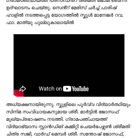
ഗ്രാമപഞ്ചായത്ത് പ്രസിഡൻ്റ് ശ്രീമതി ജോമി ബെന്നി
ഉദ്ഘാടനം ചെയ്തു. സെൻ്റ് മേരിസ് ചർച്ച് പാരിഷ്
ഹാളിൽ നടത്തപ്പെട്ട യോഗത്തിൽ സ്കൂൾ മാനേജർ റവ.
ഫാ. മാത്യു പുല്ലുകാലായിൽ
അധ്യക്ഷനായിരുന്നു. സ്കൂളിലെ പൂർവ്വ വിദ്യാർത്ഥിയും
സിനിമ സംവിധായകനുമായ ശ്രീ. മാർട്ടിൻ ജോസഫ്
മുഖ്യപ്രഭാഷണം നടത്തി. ഗ്രാമപഞ്ചായത്ത്
വിദ്യാഭ്യാസ സ്റ്റാൻഡിങ് കമ്മിറ്റി ചെയർപേഴ്സൺ ശ്രീമതി
ചിത്ര സജി, വാർഡ് മെമ്പർ ശ്രീ. സന്തോഷ് ജോസഫ്,