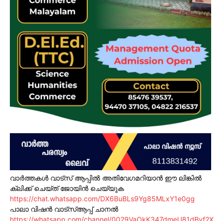
വാർത്തകൾ വാട്സ് ആപ്പിൽ അതിവേഗമറിയാൻ ഈ ലിങ്കിൽ
ക്ലിക്ക് ചെയ്ത് ജോയിൻ ചെയ്യുക
https://chat.whatsapp.com/DX6BuBLs9Yg85MLxY1e0gg
പാലാ വിഷൻ വാട്സ്ആപ്പ് ചാനൽ
https://whatsapp.com/channel/0029VaOkK347dmeU81dBvf2X