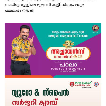
ചെയ്തു. സ്കൂളിലെ മുഴുവൻ കുട്ടികൾക്കും മധുര
പലഹാരം നൽകി.