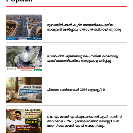
ദുബായിൽ അൽ കുദ്ര മേഖലയിലെ പുതിയ
നാലുവരി മേൽപ്പാലം ഗതാഗതത്തിനായി തുറന്നു
ഡാൾഫിൻ ചുഴലിക്കാറ്റ് ചൈനയിൽ കരതൊട്ടു;
പത്ത് ലക്ഷത്തിലധികം ആളുകളെ ഒഴിപ്പിച്ചു
പ്രഭാത വാർത്തകൾ 2026 ആഗസ്റ്റ് 10
കെ.എം മാണി എഡ്യുക്കേഷണൽ എക്‌സലൻസ്
അവാർഡ് 2026: പുരസ്‌കാരങ്ങൾ ഓഗസ്റ്റ് 16-ന്
ജോസ് കെ മാണി എം പി സമ്മാനിക്കും