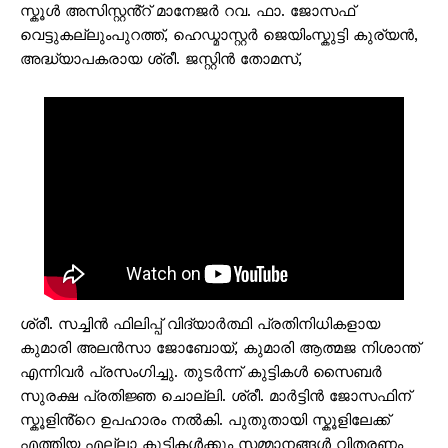
സ്കൂൾ അസിസ്റ്റൻ്റ് മാനേജർ റവ. ഫാ. ജോസഫ്
വെട്ടുകല്ലുംപുറത്ത്, ഹെഡ്മാസ്റ്റർ ജെയിംസ്കുട്ടി കുര്യൻ,
അദ്ധ്യാപകരായ ശ്രീ. ജസ്റ്റിൻ തോമസ്,
ശ്രീ. സച്ചിൻ ഫിലിപ്പ് വിദ്യാർത്ഥി പ്രതിനിധികളായ
കുമാരി അലൻസാ ജോബോയ്, കുമാരി ആത്മജ നിശാന്ത്
എന്നിവർ പ്രസംഗിച്ചു. തുടർന്ന് കുട്ടികൾ സൈബർ
സുരക്ഷ പ്രതിജ്ഞ ചൊല്ലി. ശ്രീ. മാർട്ടിൻ ജോസഫിന്
സ്കൂളിൻ്റെ ഉപഹാരം നൽകി. പുതുതായി സ്കൂളിലേക്ക്
എത്തിയ എല്ലാ കുട്ടികൾക്കും സമ്മാനങ്ങൾ വിതരണം