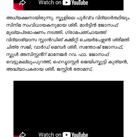
അധ്യക്ഷനായിരുന്നു. സ്കൂളിലെ പൂർവ്വ വിദ്യാർത്ഥിയും
സിനിമ സംവിധായകനുമായ ശ്രീ. മാർട്ടിൻ ജോസഫ്
മുഖ്യപ്രഭാഷണം നടത്തി. ഗ്രാമപഞ്ചായത്ത്
വിദ്യാഭ്യാസ സ്റ്റാൻഡിങ് കമ്മിറ്റി ചെയർപേഴ്സൺ ശ്രീമതി
ചിത്ര സജി, വാർഡ് മെമ്പർ ശ്രീ. സന്തോഷ് ജോസഫ്,
സ്കൂൾ അസിസ്റ്റൻ്റ് മാനേജർ റവ. ഫാ. ജോസഫ്
വെട്ടുകല്ലുംപുറത്ത്, ഹെഡ്മാസ്റ്റർ ജെയിംസ്കുട്ടി കുര്യൻ,
അദ്ധ്യാപകരായ ശ്രീ. ജസ്റ്റിൻ തോമസ്,