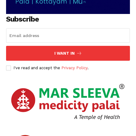
SUBSCRIBE NOW
Subscribe
PALA VISION
About
I WANT IN
Contact us
Subscription Plans
I've read and accept the
Privacy Policy
.
My account
Grievance Redressal