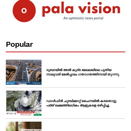
Popular
ദുബായിൽ അൽ കുദ്ര മേഖലയിലെ പുതിയ
നാലുവരി മേൽപ്പാലം ഗതാഗതത്തിനായി തുറന്നു
ഡാൾഫിൻ ചുഴലിക്കാറ്റ് ചൈനയിൽ കരതൊട്ടു;
പത്ത് ലക്ഷത്തിലധികം ആളുകളെ ഒഴിപ്പിച്ചു