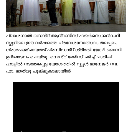
പ്ലാശനാൽ സെൻ്റ് ആൻ്റണീസ് ഹയർസെക്കൻഡറി
സ്കൂളിലെ ഈ വർഷത്തെ പ്രവേശനോത്സവം തലപ്പലം
ഗ്രാമപഞ്ചായത്ത് പ്രസിഡൻ്റ് ശ്രീമതി ജോമി ബെന്നി
ഉദ്ഘാടനം ചെയ്തു. സെൻ്റ് മേരിസ് ചർച്ച് പാരിഷ്
ഹാളിൽ നടത്തപ്പെട്ട യോഗത്തിൽ സ്കൂൾ മാനേജർ റവ.
ഫാ. മാത്യു പുല്ലുകാലായിൽ