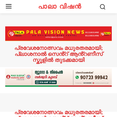
പാലാ വിഷൻ
പ്രവേശനോത്സവം മധുരതരമായി;
പ്ലാശനാൽ സെൻ്റ് ആൻ്റണീസ്
സ്കൂളിൽ തുടക്കമായി
പ്രവേശനോത്സവം മധുരതരമായി;