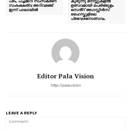
പഴം, പച്ചക്കറി സംസ്‌കരണ
കുരുന്നു മനസ്സുകളിൽ
സംരംഭകത്വ അറിവരങ്ങ്
ഉത്സവമായി പെരിങ്ങുളം
ഇന്ന് പാലായിൽ
സെൻ്റ് അഗസ്റ്റിൻസ്
ഹൈസ്കൂളിലെ
പ്രവേശനോത്സവം.
Editor Pala Vision
http://pala.vision
LEAVE A REPLY