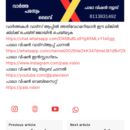
വാർത്തകൾ വാട്സ് ആപ്പിൽ അതിവേഗമറിയാൻ ഈ ലിങ്കിൽ
ക്ലിക്ക് ചെയ്ത് ജോയിൻ ചെയ്യുക
https://chat.whatsapp.com/DX6BuBLs9Yg85MLxY1e0gg
പാലാ വിഷൻ വാട്സ്ആപ്പ് ചാനൽ
https://whatsapp.com/channel/0029VaOkK347dmeU81dBvf2X
പാലാ വിഷൻ ഇൻസ്റ്റാഗ്രാം
https://www.instagram.com/pala.vision
പാലാ വിഷൻ യൂ ട്യൂബ് ചാനൽ
https://youtube.com/@palavision
പാലാ വിഷൻ വെബ്സൈറ്റ്
https://pala.vision
Previous article
Next article