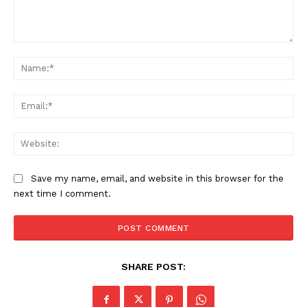
Comment:
Na
Ema
Web
Save my name, email, and website in this browser for the
next time I comment.
SHARE POST: