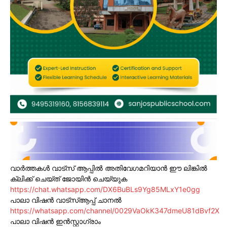
വാർത്തകൾ വാട്സ് ആപ്പിൽ അതിവേഗമറിയാൻ ഈ ലിങ്കിൽ
ക്ലിക്ക് ചെയ്ത് ജോയിൻ ചെയ്യുക
https://chat.whatsapp.com/DX6BuBLs9Yg85MLxY1e0gg
പാലാ വിഷൻ വാട്സ്ആപ്പ് ചാനൽ
https://whatsapp.com/channel/0029VaOkK347dmeU81dBvf2X
പാലാ വിഷൻ ഇൻസ്റ്റാഗ്രാം