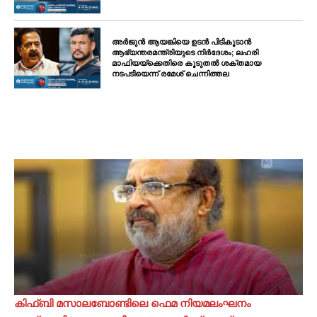
അർജുൻ ആയങ്കിയെ ഉടൻ പിടികൂടാൻ
ആഭ്യന്തരമന്ത്രിയുടെ നിർദേശം; ലഹരി
മാഫിയയ്ക്കെതിരെ കൂടുതൽ ശക്തമായ
നടപടിയെന്ന് രമേശ് ചെന്നിത്തല
കിഫ്ബി മസാലബോണ്ടിലെ ഫെമ നിയമലംഘനം