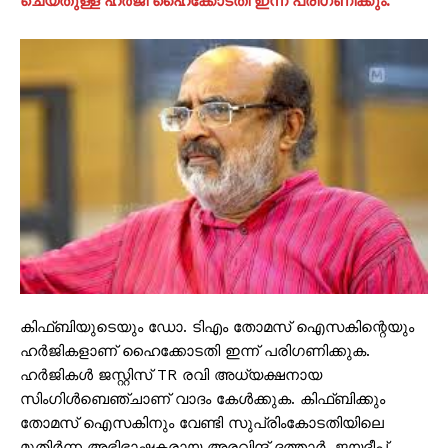
ചെയ്‌തുള്ള ഹർജി ഹൈക്കോടതി ഇന്ന് പരിഗണിക്കും.
കിഫ്ബിയുടെയും ഡോ. ടിഎം തോമസ് ഐസകിന്റെയും
ഹർജികളാണ് ഹൈക്കോടതി ഇന്ന് പരിഗണിക്കുക.
ഹർജികൾ ജസ്റ്റിസ് TR രവി അധ്യക്ഷനായ
സിംഗിൾബെഞ്ചാണ് വാദം കേൾക്കുക. കിഫ്ബിക്കും
തോമസ് ഐസകിനും വേണ്ടി സുപ്രിംകോടതിയിലെ
മുതിർന്ന അഭിഭാഷകരായ അരവിന്ദ് ദത്താർ, ജയദീപ്