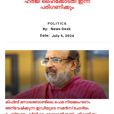
ഹർജി ഹൈക്കോടതി ഇന്ന്
പരിഗണിക്കും
POLITICS
By:
News Desk
July 5, 2024
Date:
കിഫ്ബി മസാലബോണ്ടിലെ ഫെമ നിയമലംഘനം
അന്വേഷിക്കുന്ന ഇഡിയുടെ സമൻസ് ചോദ്യം