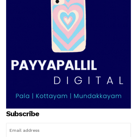
SUBSCRIBE NOW
PALA VISION
About
Contact us
Subscription Plans
My account
Grievance Redressal
Subscribe