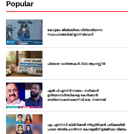
Popular
കോട്ടയം ജില്ലയിലെ വിദ്യാഭ്യാസ
സ്ഥാപനങ്ങൾക്ക് ഇന്ന് അവധി
പ്രഭാത വാർത്തകൾ 2026 ആഗസ്റ്റ് 08
എൽ.പി.എസ്.ടി സമരം: സർക്കാർ
ഉദ്യോഗാർത്ഥികളെ കേൾക്കാൻ
തയ്യാറാകണമെന്ന് വി.കെ. സനോജ്
എം.എസ്.സി ക്ലിനിക്കൽ ന്യൂട്രിഷൻ പരീക്ഷയിൽ
പാലാ അൽഫോൻസാ കോളേജിന് ഉജ്ജ്വല വിജയം