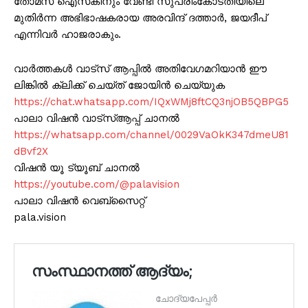
തോമസ് ഐസകിനും വേണ്ടി സുപ്രിംകോടതിയിലെ
മുതിർന്ന അഭിഭാഷകരായ അരവിന്ദ് ദത്താർ, ജയദീപ്
എന്നിവർ ഹാജരാകും.
വാർത്തകൾ വാട്സ് ആപ്പിൽ അതിവേഗമറിയാൻ ഈ
ലിങ്കിൽ ക്ലിക്ക് ചെയ്ത് ജോയിൻ ചെയ്യുക
https://chat.whatsapp.com/IQxWMj8ftCQ3njOB5QBPG5
പാലാ വിഷൻ വാട്സ്ആപ്പ് ചാനൽ
https://whatsapp.com/channel/0029VaOkK347dmeU81
dBvf2X
വിഷൻ യൂ ട്യൂബ് ചാനൽ
https://youtube.com/@palavision
പാലാ വിഷൻ വെബ്സൈറ്റ്
pala.vision