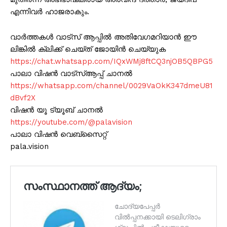
എന്നിവർ ഹാജരാകും.
വാർത്തകൾ വാട്സ് ആപ്പിൽ അതിവേഗമറിയാൻ ഈ
ലിങ്കിൽ ക്ലിക്ക് ചെയ്ത് ജോയിൻ ചെയ്യുക
https://chat.whatsapp.com/IQxWMj8ftCQ3njOB5QBPG5
പാലാ വിഷൻ വാട്സ്ആപ്പ് ചാനൽ
https://whatsapp.com/channel/0029VaOkK347dmeU81
dBvf2X
വിഷൻ യൂ ട്യൂബ് ചാനൽ
https://youtube.com/@palavision
പാലാ വിഷൻ വെബ്സൈറ്റ്
pala.vision