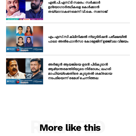
എൽ.പി.എസ്.ടി സമരം: സർക്കാർ
ഉദ്യോഗാർത്ഥികളെ കേൾക്കാൻ
തയ്യാറാകണമെന്ന് വി.കെ. സനോജ്
എം.എസ്.സി ക്ലിനിക്കൽ ന്യൂട്രിഷൻ പരീക്ഷയിൽ
പാലാ അൽഫോൻസാ കോളേജിന് ഉജ്ജ്വല വിജയം
അർജുൻ ആയങ്കിയെ ഉടൻ പിടികൂടാൻ
ആഭ്യന്തരമന്ത്രിയുടെ നിർദേശം; ലഹരി
മാഫിയയ്ക്കെതിരെ കൂടുതൽ ശക്തമായ
നടപടിയെന്ന് രമേശ് ചെന്നിത്തല
RELATED
More like this