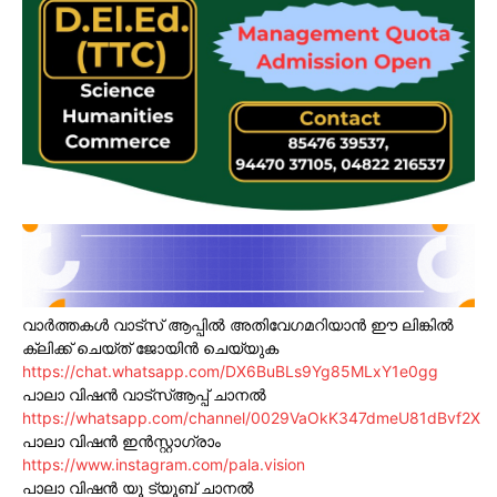
വാർത്തകൾ വാട്സ് ആപ്പിൽ അതിവേഗമറിയാൻ ഈ ലിങ്കിൽ
ക്ലിക്ക് ചെയ്ത് ജോയിൻ ചെയ്യുക
https://chat.whatsapp.com/DX6BuBLs9Yg85MLxY1e0gg
പാലാ വിഷൻ വാട്സ്ആപ്പ് ചാനൽ
https://whatsapp.com/channel/0029VaOkK347dmeU81dBvf2X
പാലാ വിഷൻ ഇൻസ്റ്റാഗ്രാം
https://www.instagram.com/pala.vision
പാലാ വിഷൻ യൂ ട്യൂബ് ചാനൽ