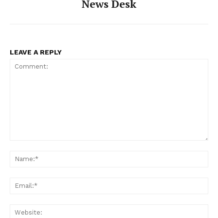
News Desk
LEAVE A REPLY
Comment:
Na
Ema
Web