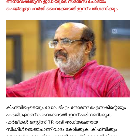
അന്വേഷിക്കുന്ന ഇഡിയുടെ സമൻസ് ചോദ്യം
ചെയ്‌തുള്ള ഹർജി ഹൈക്കോടതി ഇന്ന് പരിഗണിക്കും.
കിഫ്ബിയുടെയും ഡോ. ടിഎം തോമസ് ഐസകിന്റെയും
ഹർജികളാണ് ഹൈക്കോടതി ഇന്ന് പരിഗണിക്കുക.
ഹർജികൾ ജസ്റ്റിസ് TR രവി അധ്യക്ഷനായ
സിംഗിൾബെഞ്ചാണ് വാദം കേൾക്കുക. കിഫ്ബിക്കും