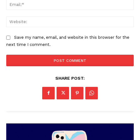
Ema
Web
Save my name, email, and website in this browser for the
next time I comment.
PALA VISION
SHARE POST: