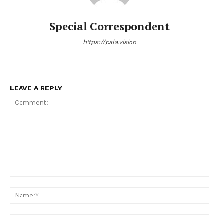
Special Correspondent
https://pala.vision
LEAVE A REPLY
Comment:
Na
Ema