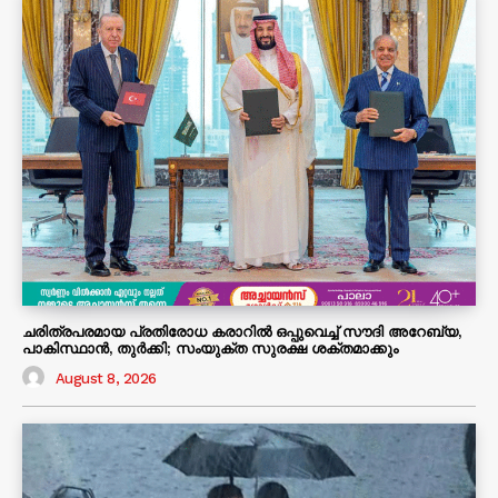
ചരിത്രപരമായ പ്രതിരോധ കരാറിൽ ഒപ്പുവെച്ച് സൗദി അറേബ്യ,
പാകിസ്ഥാൻ, തുർക്കി; സംയുക്ത സുരക്ഷ ശക്തമാക്കും
August 8, 2026