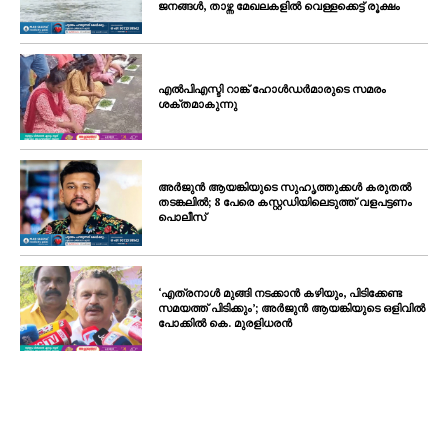
ജനങ്ങൾ, താഴ്ന്ന മേഖലകളിൽ വെള്ളക്കെട്ട് രൂക്ഷം
എൽപിഎസ്ടി റാങ്ക് ഹോൾഡർമാരുടെ സമരം
ശക്തമാകുന്നു
അർജുൻ ആയങ്കിയുടെ സുഹൃത്തുക്കൾ കരുതൽ
തടങ്കലിൽ; 8 പേരെ കസ്റ്റഡിയിലെടുത്ത് വളപട്ടണം
പൊലീസ്
‘എത്രനാൾ മുങ്ങി നടക്കാൻ കഴിയും, പിടിക്കേണ്ട
സമയത്ത് പിടിക്കും’; അർജുൻ ആയങ്കിയുടെ ഒളിവിൽ
പോക്കിൽ കെ. മുരളിധരൻ