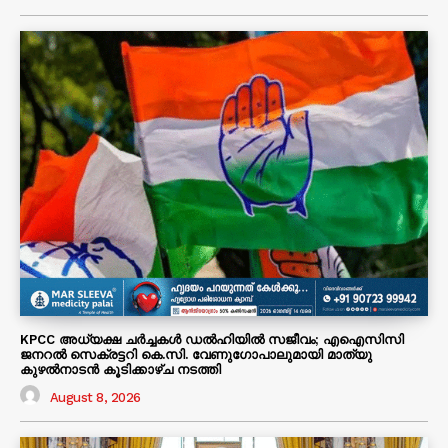
KPCC അധ്യക്ഷ ചർച്ചകൾ ഡൽഹിയിൽ സജീവം; എഐസിസി
ജനറൽ സെക്രട്ടറി കെ.സി. വേണുഗോപാലുമായി മാത്യു
കുഴൽനാടൻ കൂടിക്കാഴ്ച നടത്തി
August 8, 2026