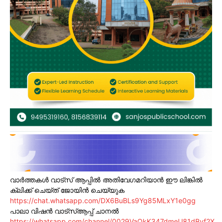
വാർത്തകൾ വാട്സ് ആപ്പിൽ അതിവേഗമറിയാൻ ഈ ലിങ്കിൽ
ക്ലിക്ക് ചെയ്ത് ജോയിൻ ചെയ്യുക
https://chat.whatsapp.com/DX6BuBLs9Yg85MLxY1e0gg
പാലാ വിഷൻ വാട്സ്ആപ്പ് ചാനൽ
https://whatsapp.com/channel/0029VaOkK347dmeU81dBvf2X