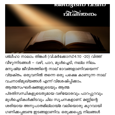
ശ്ലീഹാ നാലാം തിങ്കൾ (വി.മർക്കോസ്:4:10 -20) വിത്ത്
വീഴുന്നിടങ്ങൾ – വഴി, പാറ, മുൾച്ചെടി, നല്ല നിലം.
മനുഷ്യ ജീവിതത്തിന്റെ നാല് ഭാവങ്ങളാണിവയെന്ന്
വ്യക്തം. ഒരുവനിൽ തന്നെ ഒരു പക്ഷെ കാണുന്ന നാല്
വചനാഭിമുഖ്യങ്ങൾ എന്ന് വിശേഷിപ്പിക്കാം.
ആത്മസംഘർഷങ്ങളുടെയും ആത്മ
പ്രതിസന്ധികളുടെതുമായ വഴിയോരവും പാറപ്പുറവും
മുൾച്ചെടികൾക്കിടവും ചില സൂചനകളാണ്. മണ്ണിന്റെ
ശരിയായ അനുപാതമില്ലായ്മ വലിയൊരു കുറവായി
ഗണിക്കപ്പടേണ്ട ഇടങ്ങളാണിവ. ഒരുക്കപ്പെട്ട നിലങ്ങൾ