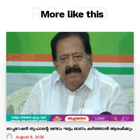
RELATED
More like this
ഓപ്പറേഷൻ തൂഫാന്റെ രണ്ടാം ഘട്ടം ഓണം കഴിഞ്ഞാൽ ആരംഭിക്കും
August 8, 2026