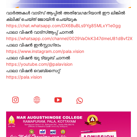
വാർത്തകൾ വാട്സ് ആപ്പിൽ അതിവേഗമറിയാൻ ഈ ലിങ്കിൽ
ക്ലിക്ക് ചെയ്ത് ജോയിൻ ചെയ്യുക
https://chat.whatsapp.com/DX6BuBLs9Yg85MLxY1e0gg
പാലാ വിഷൻ വാട്സ്ആപ്പ് ചാനൽ
https://whatsapp.com/channel/0029VaOkK347dmeU81dBvf2X
പാലാ വിഷൻ ഇൻസ്റ്റാഗ്രാം
https://www.instagram.com/pala.vision
പാലാ വിഷൻ യൂ ട്യൂബ് ചാനൽ
https://youtube.com/@palavision
പാലാ വിഷൻ വെബ്സൈറ്റ്
https://pala.vision