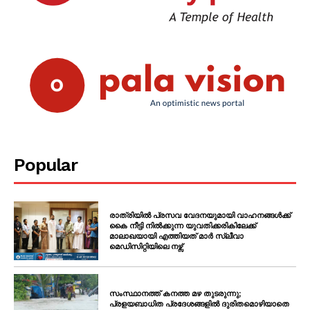
Popular
രാത്രിയിൽ പ്രസവ വേദനയുമായി വാഹനങ്ങൾക്ക്
കൈ നീട്ടി നിൽക്കുന്ന യുവതിക്കരികിലേക്ക്
മാലാഖയായി എത്തിയത് മാർ സ്ലീവാ
മെഡിസിറ്റിയിലെ നഴ്സ്
സംസ്ഥാനത്ത് കനത്ത മഴ തുടരുന്നു;
പ്രളയബാധിത പ്രദേശങ്ങളിൽ ദുരിതമൊഴിയാതെ