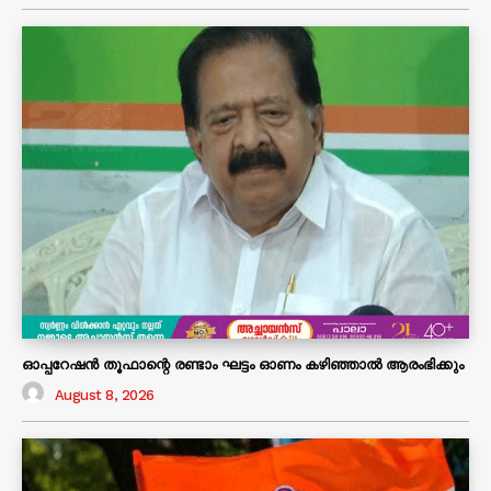
ഓപ്പറേഷൻ തൂഫാന്റെ രണ്ടാം ഘട്ടം ഓണം കഴിഞ്ഞാൽ ആരംഭിക്കും
August 8, 2026