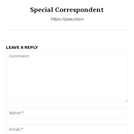
Special Correspondent
https://pala.vision
LEAVE A REPLY
Comment:
Na
Ema