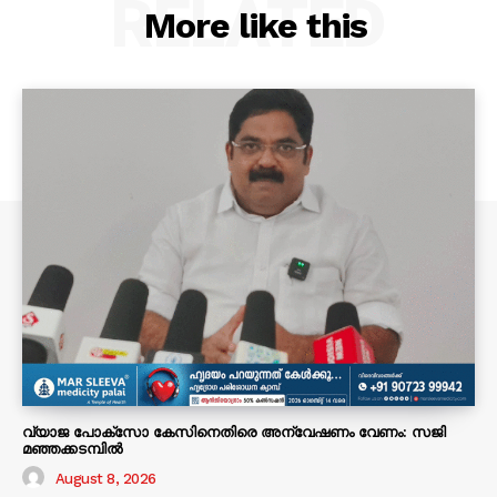
RELATED
More like this
വ്യാജ പോക്സോ കേസിനെതിരെ അന്വേഷണം വേണം: സജി
മഞ്ഞക്കടമ്പിൽ
August 8, 2026