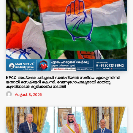
KPCC അധ്യക്ഷ ചർച്ചകൾ ഡൽഹിയിൽ സജീവം; എഐസിസി
ജനറൽ സെക്രട്ടറി കെ.സി. വേണുഗോപാലുമായി മാത്യു
കുഴൽനാടൻ കൂടിക്കാഴ്ച നടത്തി
August 8, 2026