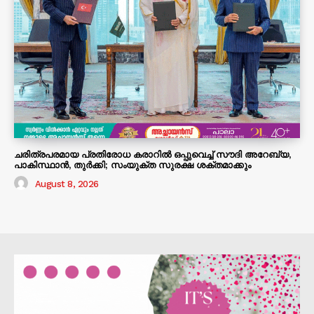
ചരിത്രപരമായ പ്രതിരോധ കരാറിൽ ഒപ്പുവെച്ച് സൗദി അറേബ്യ,
പാകിസ്ഥാൻ, തുർക്കി; സംയുക്ത സുരക്ഷ ശക്തമാക്കും
August 8, 2026