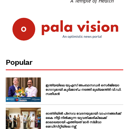
Popular
ഇന്ത്യയിലെ യുഎസ് അംബാസഡർ സെർജിയോ
ഗോറുമായി കൂടിക്കാഴ്ച നടത്തി മുഖ്യമന്ത്രി വി.ഡി.
സതീശൻ
രാത്രിയിൽ പ്രസവ വേദനയുമായി വാഹനങ്ങൾക്ക്
കൈ നീട്ടി നിൽക്കുന്ന യുവതിക്കരികിലേക്ക്
മാലാഖയായി എത്തിയത് മാർ സ്ലീവാ
മെഡിസിറ്റിയിലെ നഴ്സ്