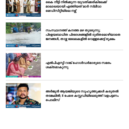
SUBSCRIBE NOW
കൈ നീട്ടി നിൽക്കുന്ന യുവതിക്കരികിലേക്ക്
മാലാഖയായി എത്തിയത് മാർ സ്ലീവാ
മെഡിസിറ്റിയിലെ നഴ്സ്
PALA VISION
സംസ്ഥാനത്ത് കനത്ത മഴ തുടരുന്നു;
പ്രളയബാധിത പ്രദേശങ്ങളിൽ ദുരിതമൊഴിയാതെ
ജനങ്ങൾ, താഴ്ന്ന മേഖലകളിൽ വെള്ളക്കെട്ട് രൂക്ഷം
About
Contact us
Subscription Plans
എൽപിഎസ്ടി റാങ്ക് ഹോൾഡർമാരുടെ സമരം
ശക്തമാകുന്നു
My account
Grievance Redressal
അർജുൻ ആയങ്കിയുടെ സുഹൃത്തുക്കൾ കരുതൽ
തടങ്കലിൽ; 8 പേരെ കസ്റ്റഡിയിലെടുത്ത് വളപട്ടണം
പൊലീസ്