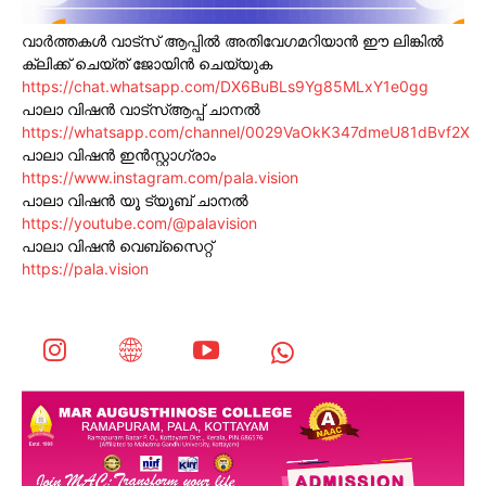
വാർത്തകൾ വാട്സ് ആപ്പിൽ അതിവേഗമറിയാൻ ഈ ലിങ്കിൽ
ക്ലിക്ക് ചെയ്ത് ജോയിൻ ചെയ്യുക
https://chat.whatsapp.com/DX6BuBLs9Yg85MLxY1e0gg
പാലാ വിഷൻ വാട്സ്ആപ്പ് ചാനൽ
https://whatsapp.com/channel/0029VaOkK347dmeU81dBvf2X
പാലാ വിഷൻ ഇൻസ്റ്റാഗ്രാം
https://www.instagram.com/pala.vision
പാലാ വിഷൻ യൂ ട്യൂബ് ചാനൽ
https://youtube.com/@palavision
പാലാ വിഷൻ വെബ്സൈറ്റ്
https://pala.vision