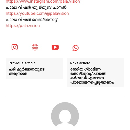
https://www.instagram.com/pala.vision
പാലാ വിഷൻ യൂ ട്യൂബ് ചാനൽ
https://youtube.com/@palavision
പാലാ വിഷൻ വെബ്സൈറ്റ്
https://pala.vision
Previous article
Next article
പരി.കുർബാനയുടെ
ദേശീയ ഗ്രാമീണ
തിരുനാൾ
തൊഴിലുറപ്പ് പദ്ധതി
കർഷകർ എങ്ങനെ
പ്രയോജനപ്പെടുത്തണം?