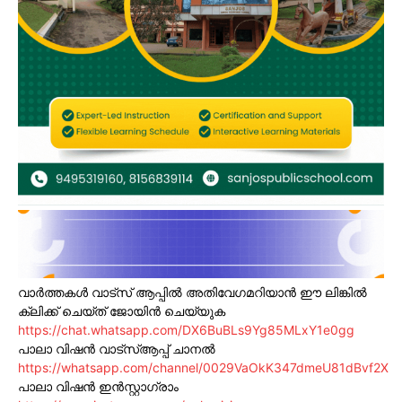
വാർത്തകൾ വാട്സ് ആപ്പിൽ അതിവേഗമറിയാൻ ഈ ലിങ്കിൽ
ക്ലിക്ക് ചെയ്ത് ജോയിൻ ചെയ്യുക
https://chat.whatsapp.com/DX6BuBLs9Yg85MLxY1e0gg
പാലാ വിഷൻ വാട്സ്ആപ്പ് ചാനൽ
https://whatsapp.com/channel/0029VaOkK347dmeU81dBvf2X
പാലാ വിഷൻ ഇൻസ്റ്റാഗ്രാം