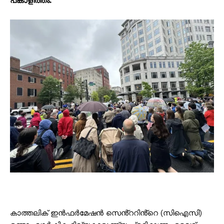
പങ്കാളിത്തം.
കാത്തലിക് ഇൻഫർമേഷൻ സെൻ്ററിൻ്റെ (സിഐസി)