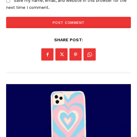
Save my name, email, and website in this browser for the
SUBSCRIBE NOW
next time I comment.
PALA VISION
SHARE POST:
About
Contact us
Subscription Plans
My account
Grievance Redressal