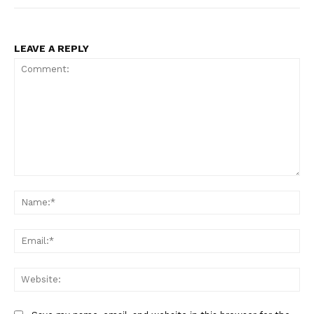
LEAVE A REPLY
PALA VISION
Comment:
Na
Ema
Web