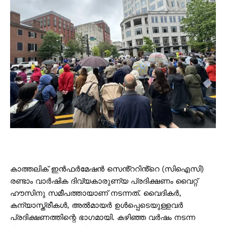
കാത്തലിക് ഇൻഫർമേഷൻ സെൻ്ററിൻ്റെ (സിഐസി)
രണ്ടാം വാർഷിക ദിവ്യകാരുണ്യ പ്രദിക്ഷണം വൈറ്റ്
ഹൗസിനു സമീപത്തായാണ് നടന്നത്. വൈദികര്‍,
കന്യാസ്ത്രീകൾ, അല്‍മായര്‍ ഉള്‍പ്പെടെയുള്ളവര്‍
പ്രദിക്ഷണത്തിന്റെ ഭാഗമായി. കഴിഞ്ഞ വര്‍ഷം നടന്ന