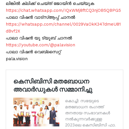
ലിങ്കിൽ ക്ലിക്ക് ചെയ്ത് ജോയിൻ ചെയ്യുക
https://chat.whatsapp.com/IQxWMj8ftCQ3njOB5QBPG5
പാലാ വിഷൻ വാട്സ്ആപ്പ് ചാനൽ
https://whatsapp.com/channel/0029VaOkK347dmeU81
dBvf2X
പാലാ വിഷൻ യൂ ട്യൂബ് ചാനൽ
https://youtube.com/@palavision
പാലാ വിഷൻ വെബ്സൈറ്റ്
pala.vision