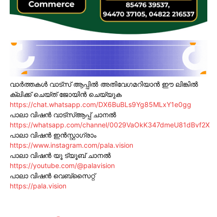
വാർത്തകൾ വാട്സ് ആപ്പിൽ അതിവേഗമറിയാൻ ഈ ലിങ്കിൽ
ക്ലിക്ക് ചെയ്ത് ജോയിൻ ചെയ്യുക
https://chat.whatsapp.com/DX6BuBLs9Yg85MLxY1e0gg
പാലാ വിഷൻ വാട്സ്ആപ്പ് ചാനൽ
https://whatsapp.com/channel/0029VaOkK347dmeU81dBvf2X
പാലാ വിഷൻ ഇൻസ്റ്റാഗ്രാം
https://www.instagram.com/pala.vision
പാലാ വിഷൻ യൂ ട്യൂബ് ചാനൽ
https://youtube.com/@palavision
പാലാ വിഷൻ വെബ്സൈറ്റ്
https://pala.vision