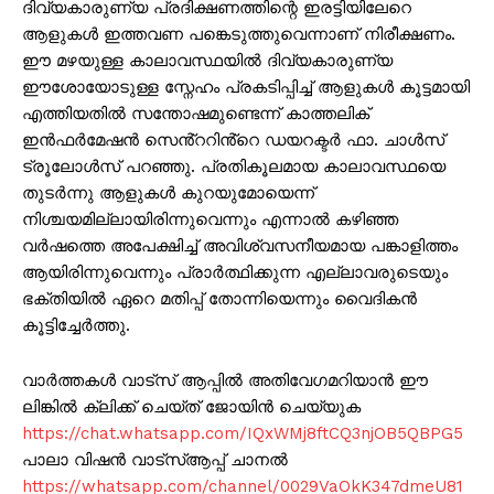
ദിവ്യകാരുണ്യ പ്രദിക്ഷണത്തിന്റെ ഇരട്ടിയിലേറെ
ആളുകള്‍ ഇത്തവണ പങ്കെടുത്തുവെന്നാണ് നിരീക്ഷണം.
ഈ മഴയുള്ള കാലാവസ്ഥയിൽ ദിവ്യകാരുണ്യ
ഈശോയോടുള്ള സ്നേഹം പ്രകടിപ്പിച്ച് ആളുകള്‍ കൂട്ടമായി
എത്തിയതില്‍ സന്തോഷമുണ്ടെന്ന് കാത്തലിക്
ഇൻഫർമേഷൻ സെൻ്ററിൻ്റെ ഡയറക്ടർ ഫാ. ചാൾസ്
ട്രൂലോൾസ് പറഞ്ഞു. പ്രതികൂലമായ കാലാവസ്ഥയെ
തുടര്‍ന്നു ആളുകള്‍ കുറയുമോയെന്ന്
നിശ്ചയമില്ലായിരിന്നുവെന്നും എന്നാൽ കഴിഞ്ഞ
വർഷത്തെ അപേക്ഷിച്ച് അവിശ്വസനീയമായ പങ്കാളിത്തം
ആയിരിന്നുവെന്നും പ്രാർത്ഥിക്കുന്ന എല്ലാവരുടെയും
ഭക്തിയില്‍ ഏറെ മതിപ്പ് തോന്നിയെന്നും വൈദികന്‍
കൂട്ടിച്ചേര്‍ത്തു.
വാർത്തകൾ വാട്സ് ആപ്പിൽ അതിവേഗമറിയാൻ ഈ
ലിങ്കിൽ ക്ലിക്ക് ചെയ്ത് ജോയിൻ ചെയ്യുക
https://chat.whatsapp.com/IQxWMj8ftCQ3njOB5QBPG5
പാലാ വിഷൻ വാട്സ്ആപ്പ് ചാനൽ
https://whatsapp.com/channel/0029VaOkK347dmeU81