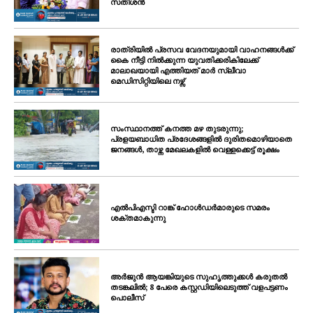
സതീശൻ
രാത്രിയിൽ പ്രസവ വേദനയുമായി വാഹനങ്ങൾക്ക്
കൈ നീട്ടി നിൽക്കുന്ന യുവതിക്കരികിലേക്ക്
മാലാഖയായി എത്തിയത് മാർ സ്ലീവാ
മെഡിസിറ്റിയിലെ നഴ്സ്
സംസ്ഥാനത്ത് കനത്ത മഴ തുടരുന്നു;
പ്രളയബാധിത പ്രദേശങ്ങളിൽ ദുരിതമൊഴിയാതെ
ജനങ്ങൾ, താഴ്ന്ന മേഖലകളിൽ വെള്ളക്കെട്ട് രൂക്ഷം
എൽപിഎസ്ടി റാങ്ക് ഹോൾഡർമാരുടെ സമരം
ശക്തമാകുന്നു
അർജുൻ ആയങ്കിയുടെ സുഹൃത്തുക്കൾ കരുതൽ
തടങ്കലിൽ; 8 പേരെ കസ്റ്റഡിയിലെടുത്ത് വളപട്ടണം
പൊലീസ്