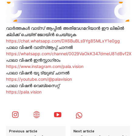
വാർത്തകൾ വാട്സ് ആപ്പിൽ അതിവേഗമറിയാൻ ഈ ലിങ്കിൽ
ക്ലിക്ക് ചെയ്ത് ജോയിൻ ചെയ്യുക
https://chat.whatsapp.com/DX6BuBLs9Yg85MLxY1e0gg
പാലാ വിഷൻ വാട്സ്ആപ്പ് ചാനൽ
https://whatsapp.com/channel/0029VaOkK347dmeU81dBvf2X
പാലാ വിഷൻ ഇൻസ്റ്റാഗ്രാം
https://www.instagram.com/pala.vision
പാലാ വിഷൻ യൂ ട്യൂബ് ചാനൽ
https://youtube.com/@palavision
പാലാ വിഷൻ വെബ്സൈറ്റ്
https://pala.vision
Previous article
Next article