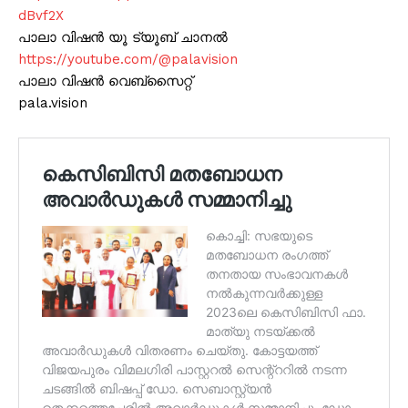
dBvf2X
പാലാ വിഷൻ യൂ ട്യൂബ് ചാനൽ
https://youtube.com/@palavision
പാലാ വിഷൻ വെബ്സൈറ്റ്
pala.vision