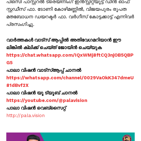
പിഒസി പാസ്റ്ററൽ ട്രെയിനിംഗ് ഇൻസ്റ്റിറ്റ്യൂട്ട് ഡീൻ ഓഫ്
സ്റ്റഡീസ് ഫാ. ടോണി കോഴിമണ്ണിൽ, വിജയപുരം രൂപത
മതബോധന ഡയറക്ടർ ഫാ. വർഗീസ് കോട്ടക്കാട്ട് എന്നിവർ
പ്രസംഗിച്ചു.
വാർത്തകൾ വാട്സ് ആപ്പിൽ അതിവേഗമറിയാൻ ഈ
ലിങ്കിൽ ക്ലിക്ക് ചെയ്ത് ജോയിൻ ചെയ്യുക
https://chat.whatsapp.com/IQxWMj8ftCQ3njOB5QBP
G5
പാലാ വിഷൻ വാട്സ്ആപ്പ് ചാനൽ
https://whatsapp.com/channel/0029VaOkK347dmeU
81dBvf2X
പാലാ വിഷൻ യൂ ട്യൂബ് ചാനൽ
https://youtube.com/@palavision
പാലാ വിഷൻ വെബ്സൈറ്റ്
http://pala.vision