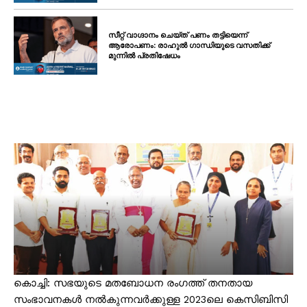
സീറ്റ് വാഗ്ദാനം ചെയ്ത് പണം തട്ടിയെന്ന്
ആരോപണം: രാഹുൽ ഗാന്ധിയുടെ വസതിക്ക്
മുന്നിൽ പ്രതിഷേധം
കൊച്ചി: സഭയുടെ മതബോധന രംഗത്ത് തനതായ
സംഭാവനകൾ നൽകുന്നവർക്കുള്ള 2023ലെ കെസിബിസി