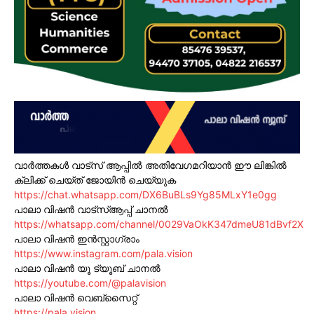
വാർത്തകൾ വാട്സ് ആപ്പിൽ അതിവേഗമറിയാൻ ഈ ലിങ്കിൽ
ക്ലിക്ക് ചെയ്ത് ജോയിൻ ചെയ്യുക
https://chat.whatsapp.com/DX6BuBLs9Yg85MLxY1e0gg
പാലാ വിഷൻ വാട്സ്ആപ്പ് ചാനൽ
https://whatsapp.com/channel/0029VaOkK347dmeU81dBvf2X
പാലാ വിഷൻ ഇൻസ്റ്റാഗ്രാം
https://www.instagram.com/pala.vision
പാലാ വിഷൻ യൂ ട്യൂബ് ചാനൽ
https://youtube.com/@palavision
പാലാ വിഷൻ വെബ്സൈറ്റ്
https://pala.vision