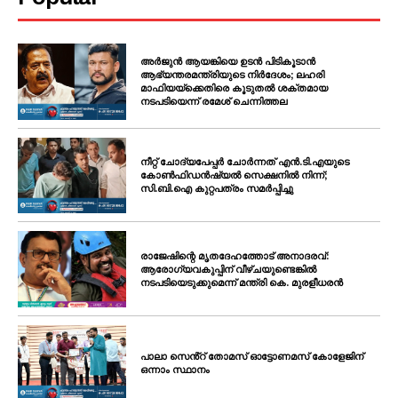
അർജുൻ ആയങ്കിയെ ഉടൻ പിടികൂടാൻ
ആഭ്യന്തരമന്ത്രിയുടെ നിർദേശം; ലഹരി
മാഫിയയ്ക്കെതിരെ കൂടുതൽ ശക്തമായ
നടപടിയെന്ന് രമേശ് ചെന്നിത്തല
നീറ്റ് ചോദ്യപേപ്പർ ചോർന്നത് എൻ.ടി.എയുടെ
കോൺഫിഡൻഷ്യൽ സെക്ഷനിൽ നിന്ന്;
സി.ബി.ഐ കുറ്റപത്രം സമർപ്പിച്ചു
രാജേഷിന്റെ മൃതദേഹത്തോട് അനാദരവ്:
ആരോഗ്യവകുപ്പിന് വീഴ്ചയുണ്ടെങ്കിൽ
നടപടിയെടുക്കുമെന്ന് മന്ത്രി കെ. മുരളീധരൻ
പാലാ സെൻ്റ് തോമസ് ഓട്ടോണമസ് കോളേജിന്
ഒന്നാം സ്ഥാനം