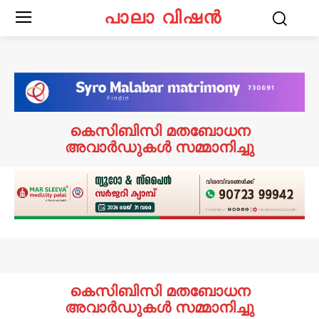
പാലാ വിഷൻ
കെസിബിസി മതബോധന
അവാർഡുകൾ സമ്മാനിച്ചു
കെസിബിസി മതബോധന
അവാർഡുകൾ സമ്മാനിച്ചു