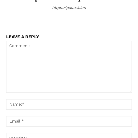
https://pala.vision
LEAVE A REPLY
Comment:
Na
Ema
Web