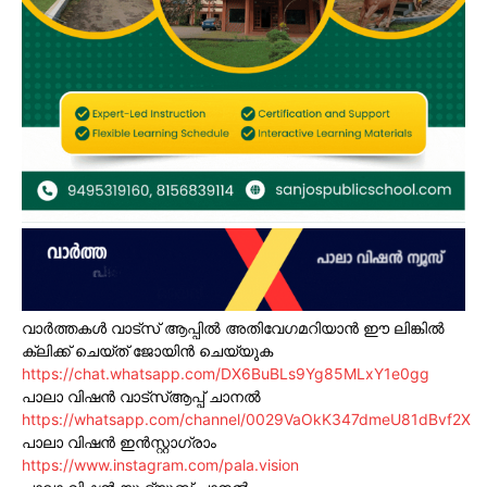
വാർത്തകൾ വാട്സ് ആപ്പിൽ അതിവേഗമറിയാൻ ഈ ലിങ്കിൽ
ക്ലിക്ക് ചെയ്ത് ജോയിൻ ചെയ്യുക
https://chat.whatsapp.com/DX6BuBLs9Yg85MLxY1e0gg
പാലാ വിഷൻ വാട്സ്ആപ്പ് ചാനൽ
https://whatsapp.com/channel/0029VaOkK347dmeU81dBvf2X
പാലാ വിഷൻ ഇൻസ്റ്റാഗ്രാം
https://www.instagram.com/pala.vision