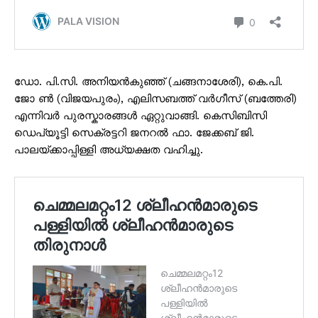
ഡോ. പി.സി. അനിയൻകുഞ്ഞ് (ചങ്ങനാശേരി), കെ.പി.
ജോ ൺ (വിജയപുരം), എലിസബത്ത് വർഗീസ് (ബത്തേരി)
എന്നിവർ പുരസ്ക‌ാരങ്ങൾ ഏറ്റുവാങ്ങി. കെസിബിസി
ഡെപ്യൂട്ടി സെക്രട്ടറി ജനറൽ ഫാ. ജേക്കബ് ജി.
പാലയ്ക്കാപ്പിള്ളി അധ്യക്ഷത വഹിച്ചു.