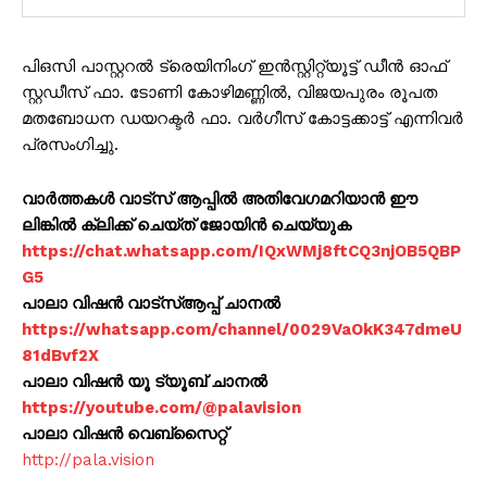
പിഒസി പാസ്റ്ററൽ ട്രെയിനിംഗ് ഇൻസ്റ്റിറ്റ്യൂട്ട് ഡീൻ ഓഫ്
സ്റ്റഡീസ് ഫാ. ടോണി കോഴിമണ്ണിൽ, വിജയപുരം രൂപത
മതബോധന ഡയറക്ടർ ഫാ. വർഗീസ് കോട്ടക്കാട്ട് എന്നിവർ
പ്രസംഗിച്ചു.
വാർത്തകൾ വാട്സ് ആപ്പിൽ അതിവേഗമറിയാൻ ഈ
ലിങ്കിൽ ക്ലിക്ക് ചെയ്ത് ജോയിൻ ചെയ്യുക
https://chat.whatsapp.com/IQxWMj8ftCQ3njOB5QBP
G5
പാലാ വിഷൻ വാട്സ്ആപ്പ് ചാനൽ
https://whatsapp.com/channel/0029VaOkK347dmeU
81dBvf2X
പാലാ വിഷൻ യൂ ട്യൂബ് ചാനൽ
https://youtube.com/@palavision
പാലാ വിഷൻ വെബ്സൈറ്റ്
http://pala.vision