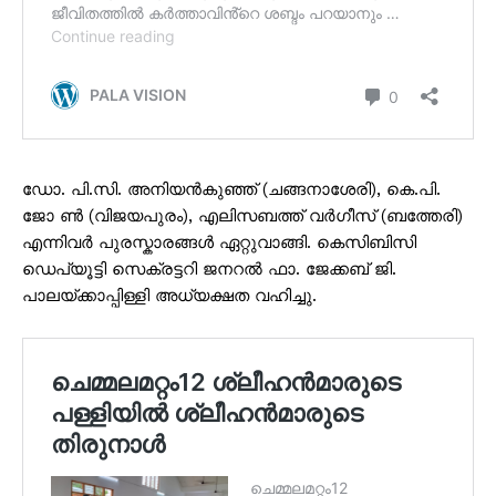
ഡോ. പി.സി. അനിയൻകുഞ്ഞ് (ചങ്ങനാശേരി), കെ.പി.
ജോ ൺ (വിജയപുരം), എലിസബത്ത് വർഗീസ് (ബത്തേരി)
എന്നിവർ പുരസ്ക‌ാരങ്ങൾ ഏറ്റുവാങ്ങി. കെസിബിസി
ഡെപ്യൂട്ടി സെക്രട്ടറി ജനറൽ ഫാ. ജേക്കബ് ജി.
പാലയ്ക്കാപ്പിള്ളി അധ്യക്ഷത വഹിച്ചു.