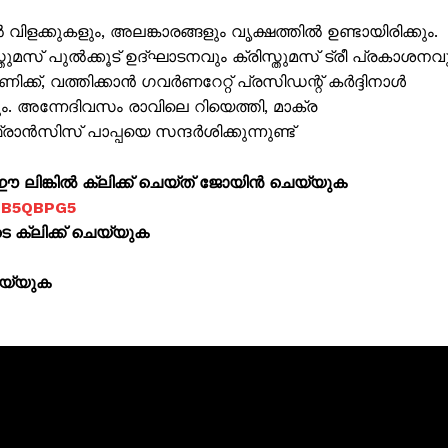
Subscription Plans
വിളക്കുകളും, അലങ്കാരങ്ങളും വൃക്ഷത്തിൽ ഉണ്ടായിരിക്കും.
My account
്തുമസ് പുൽക്കൂട് ഉദ്‌ഘാടനവും ക്രിസ്തുമസ് ട്രീ പ്രകാശനവ
, വത്തിക്കാൻ ഗവര്‍ണറേറ്റ് പ്രസിഡന്റ് കർദ്ദിനാൾ
Grievance Redressal
അന്നേദിവസം രാവിലെ റിയെത്തി, മാക്ര
ൻസിസ് പാപ്പയെ സന്ദര്‍ശിക്കുന്നുണ്ട്
E NOW
ലിങ്കിൽ ക്ലിക്ക് ചെയ്ത് ജോയിൻ ചെയ്യുക
jOB5QBPG5
ക്ലിക്ക് ചെയ്യുക
െയ്യുക