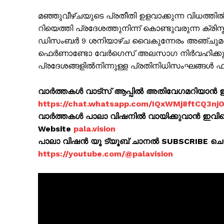
മഞ്ഞുവീഴ്ചയുടെ പ്രതീതി ഉളവാക്കുന്ന വിധത്തിൽ 
റിയെത്തി പ്രദേശത്തുനിന്ന് കൊണ്ടുവരുന്ന ക്രിസ
ഡിസംബർ 9 ശനിയാഴ്‌ച വൈകുന്നേരം അഞ്ചുമണിക്ക്
ഫെർണാണ്ടോ വേർഗെസ് അലസാഗ നിർവഹിക്കും. 
പ്രദേശങ്ങളിൽനിന്നുള്ള പ്രതിനിധിസംഘങ്ങൾ ഫ്രാ
SUBSCRIB
വാർത്തകൾ വാട്സ് ആപ്പിൽ അതിവേഗമറിയാൻ ഈ 
https://chat.whatsapp.com/IQxWMj8ftCQ3n
വാർത്തകൾ പാലാ വിഷനിൽ വായിക്കുവാൻ ഇവിടെ 
Website
pala.vision
പാലാ വിഷൻ യൂ ട്യൂബ് ചാനൽ SUBSCRIBE ച
https://youtube.com/@palavision