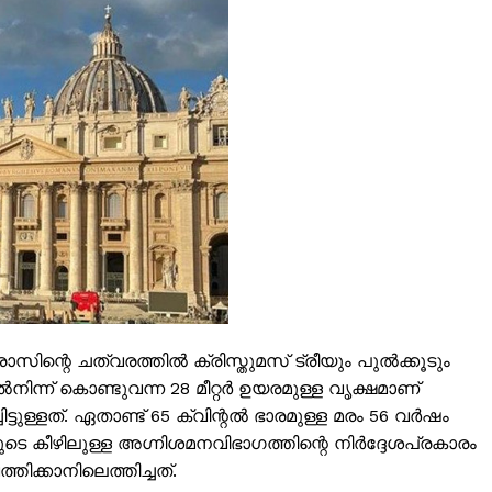
ISION
രോസിന്റെ ചത്വരത്തിൽ ക്രിസ്തുമസ് ട്രീയും പുൽക്കൂടും
ൽനിന്ന് കൊണ്ടുവന്ന 28 മീറ്റർ ഉയരമുള്ള വൃക്ഷമാണ്
PALA VISION
്ടുള്ളത്. ഏതാണ്ട് 65 ക്വിന്റൽ ഭാരമുള്ള മരം 56 വർഷം
ിയുടെ കീഴിലുള്ള അഗ്നിശമനവിഭാഗത്തിന്റെ നിർദ്ദേശപ്രകാരം
About
്തിക്കാനിലെത്തിച്ചത്.
Contact us