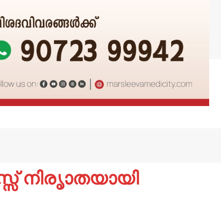
യസ്സ് നിരൃാതയായി