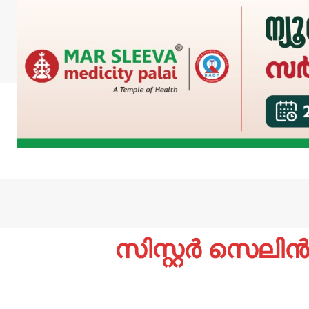
സിസ്റ്റര്‍ സെലി