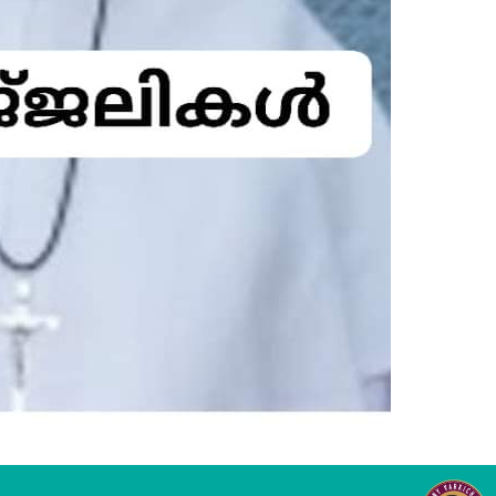
Subscription Plans
My account
Grievance Redressal
E NOW