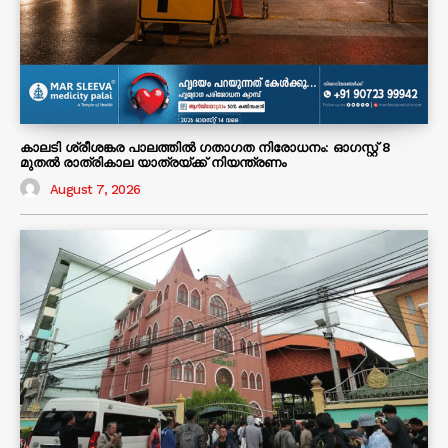
കാലടി ശ്രീശങ്കര പാലത്തിൽ ഗതാഗത നിരോധനം: ഓഗസ്റ്റ് 8
മുതൽ രാത്രികാല യാത്രയ്ക്ക് നിയന്ത്രണം
August 7, 2026