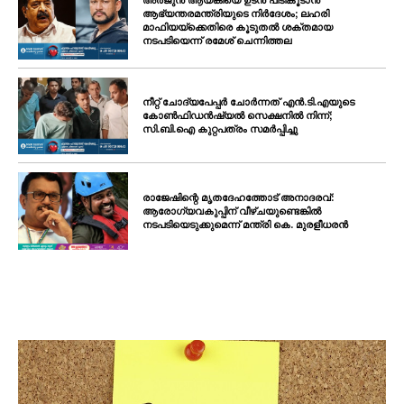
SUBSCRIBE NOW
ആഭ്യന്തരമന്ത്രിയുടെ നിർദേശം; ലഹരി
മാഫിയയ്ക്കെതിരെ കൂടുതൽ ശക്തമായ
നടപടിയെന്ന് രമേശ് ചെന്നിത്തല
PALA VISION
നീറ്റ് ചോദ്യപേപ്പർ ചോർന്നത് എൻ.ടി.എയുടെ
കോൺഫിഡൻഷ്യൽ സെക്ഷനിൽ നിന്ന്;
സി.ബി.ഐ കുറ്റപത്രം സമർപ്പിച്ചു
About
Contact us
Subscription Plans
രാജേഷിന്റെ മൃതദേഹത്തോട് അനാദരവ്:
ആരോഗ്യവകുപ്പിന് വീഴ്ചയുണ്ടെങ്കിൽ
My account
നടപടിയെടുക്കുമെന്ന് മന്ത്രി കെ. മുരളീധരൻ
Grievance Redressal