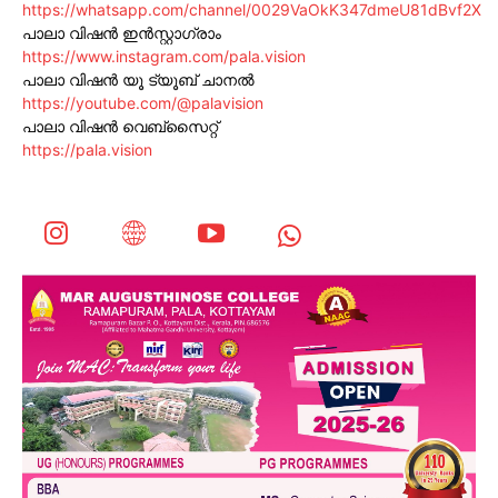
https://whatsapp.com/channel/0029VaOkK347dmeU81dBvf2X
പാലാ വിഷൻ ഇൻസ്റ്റാഗ്രാം
https://www.instagram.com/pala.vision
പാലാ വിഷൻ യൂ ട്യൂബ് ചാനൽ
https://youtube.com/@palavision
പാലാ വിഷൻ വെബ്സൈറ്റ്
https://pala.vision