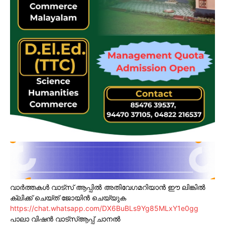
വാർത്തകൾ വാട്സ് ആപ്പിൽ അതിവേഗമറിയാൻ ഈ ലിങ്കിൽ
ക്ലിക്ക് ചെയ്ത് ജോയിൻ ചെയ്യുക
https://chat.whatsapp.com/DX6BuBLs9Yg85MLxY1e0gg
പാലാ വിഷൻ വാട്സ്ആപ്പ് ചാനൽ