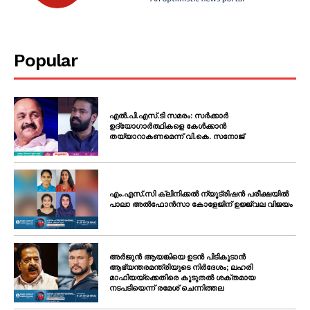
Popular
എൽ.പി.എസ്.ടി സമരം: സർക്കാർ
ഉദ്യോഗാർത്ഥികളെ കേൾക്കാൻ
തയ്യാറാകണമെന്ന് വി.കെ. സനോജ്
എം.എസ്.സി ക്ലിനിക്കൽ ന്യൂട്രിഷൻ പരീക്ഷയിൽ
പാലാ അൽഫോൻസാ കോളേജിന് ഉജ്ജ്വല വിജയം
അർജുൻ ആയങ്കിയെ ഉടൻ പിടികൂടാൻ
ആഭ്യന്തരമന്ത്രിയുടെ നിർദേശം; ലഹരി
മാഫിയയ്ക്കെതിരെ കൂടുതൽ ശക്തമായ
നടപടിയെന്ന് രമേശ് ചെന്നിത്തല