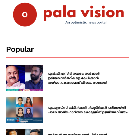
Popular
PALA VISION
എൽ.പി.എസ്.ടി സമരം: സർക്കാർ
ഉദ്യോഗാർത്ഥികളെ കേൾക്കാൻ
തയ്യാറാകണമെന്ന് വി.കെ. സനോജ്
എം.എസ്.സി ക്ലിനിക്കൽ ന്യൂട്രിഷൻ പരീക്ഷയിൽ
പാലാ അൽഫോൻസാ കോളേജിന് ഉജ്ജ്വല വിജയം
അർജുൻ ആയങ്കിയെ ഉടൻ പിടികൂടാൻ