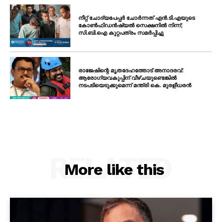
നീറ്റ് ചോദ്യപേപ്പർ ചോർന്നത് എൻ.ടി.എയുടെ
കോൺഫിഡൻഷ്യൽ സെക്ഷനിൽ നിന്ന്;
സി.ബി.ഐ കുറ്റപത്രം സമർപ്പിച്ചു
രാജേഷിന്റെ മൃതദേഹത്തോട് അനാദരവ്:
ആരോഗ്യവകുപ്പിന് വീഴ്ചയുണ്ടെങ്കിൽ
നടപടിയെടുക്കുമെന്ന് മന്ത്രി കെ. മുരളീധരൻ
RELATED
More like this