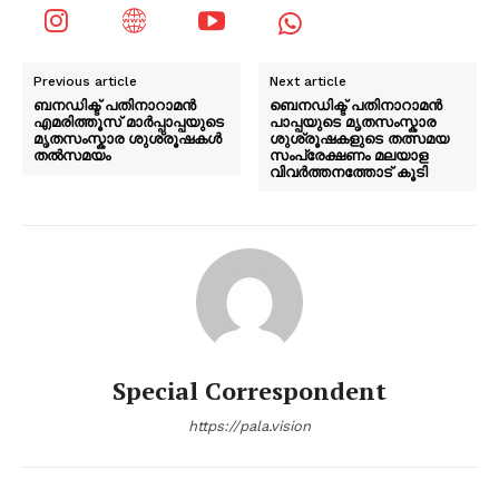
Previous article
Next article
ബനഡിക്ട് പതിനാറാമൻ
ബെനഡിക്ട് പതിനാറാമൻ
എമരിത്തൂസ് മാർപ്പാപ്പയുടെ
പാപ്പയുടെ മൃതസംസ്കാര
മൃതസംസ്കാര ശുശ്രൂഷകൾ
ശുശ്രൂഷകളുടെ തത്സമയ
തൽസമയം
സംപ്രേക്ഷണം മലയാള
വിവർത്തനത്തോട് കൂടി
Special Correspondent
https://pala.vision