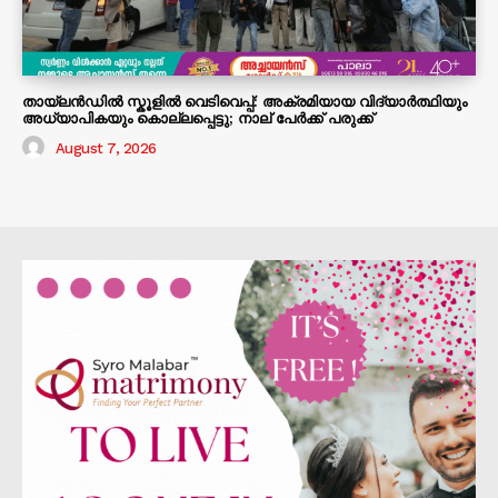
തായ്ലൻഡിൽ സ്കൂളിൽ വെടിവെപ്പ്: അക്രമിയായ വിദ്യാർത്ഥിയും
അധ്യാപികയും കൊല്ലപ്പെട്ടു; നാല് പേർക്ക് പരുക്ക്
August 7, 2026