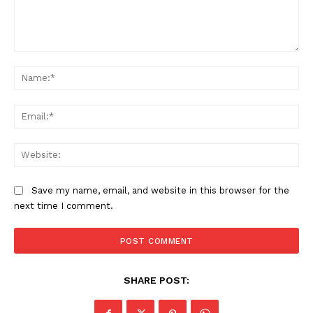
Comment:
Na
Ema
Web
Save my name, email, and website in this browser for the
next time I comment.
SHARE POST: