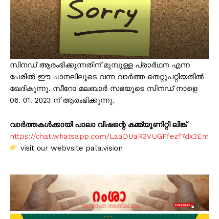
സിനഡ് ആരംഭിക്കുന്നതിന് മുമ്പുള്ള പ്രാർഥന എന്ന
പേരിൽ ഈ ചാനലിലൂടെ വന്ന വാർത്ത തെറ്റുപറ്റിയതിൽ
ഖേദികുന്നു. സീറോ മലബാർ സഭയുടെ സിനഡ് നാളെ
06. 01. 2023 ന് ആരംഭിക്കുന്നു.
വാർത്തകൾക്കായി പാലാ വിഷന്റെ കമ്മ്യൂണിറ്റി ലിങ്ക്
https://chat.whatsapp.com/LaaDUaR3VUGFfezf7dx3Em
visit our webvsite pala.vision