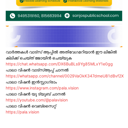
വാർത്തകൾ വാട്സ് ആപ്പിൽ അതിവേഗമറിയാൻ ഈ ലിങ്കിൽ
ക്ലിക്ക് ചെയ്ത് ജോയിൻ ചെയ്യുക
https://chat.whatsapp.com/DX6BuBLs9Yg85MLxY1e0gg
പാലാ വിഷൻ വാട്സ്ആപ്പ് ചാനൽ
https://whatsapp.com/channel/0029VaOkK347dmeU81dBvf2X
പാലാ വിഷൻ ഇൻസ്റ്റാഗ്രാം
https://www.instagram.com/pala.vision
പാലാ വിഷൻ യൂ ട്യൂബ് ചാനൽ
https://youtube.com/@palavision
പാലാ വിഷൻ വെബ്സൈറ്റ്
https://pala.vision