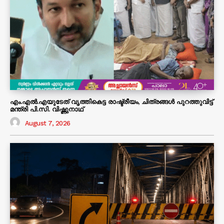
എം.എൽ.എയുടേത് വൃത്തികെട്ട രാഷ്ട്രീയം, ചിത്രങ്ങൾ പുറത്തുവിട്ട്
മന്ത്രി പി.സി. വിഷ്ണുനാഥ്
August 7, 2026