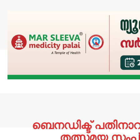
ബെനഡിക്ട് പതിനാറ
തത്സമയ സംപ്