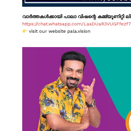
വാർത്തകൾക്കായി പാലാ വിഷന്റെ കമ്മ്യൂണിറ്റി ലിങ്
https://chat.whatsapp.com/LaaDUaR3VUGFfezf
visit our website pala.vision