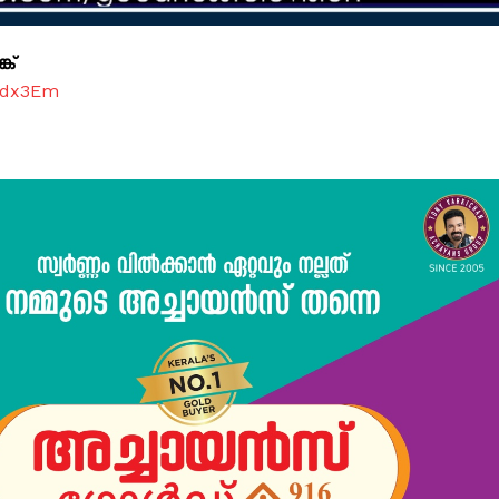
ക്
7dx3Em