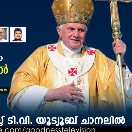
Subscription Plans
My account
Grievance Redressal
E NOW