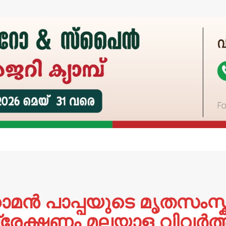
ാമൻ പാപ്പയുടെ മൃതസംസ
രേക്ഷണം മലയാള വിവർത്ത