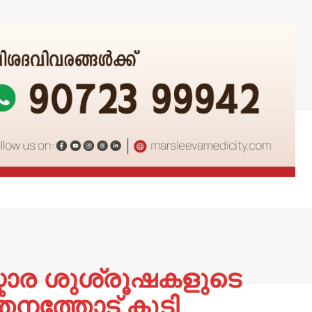
്കാര ശുശ്രൂഷകളുടെ
നത്തോട് കൂടി