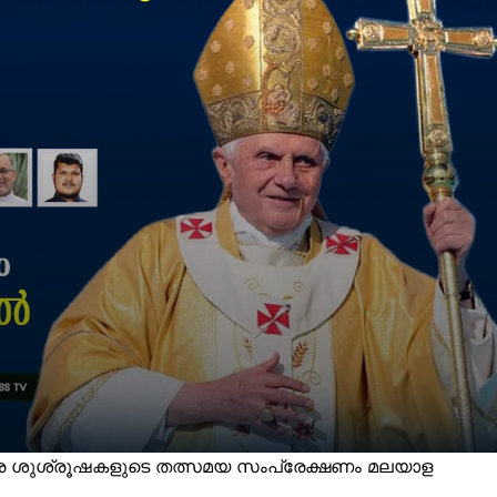
ാര ശുശ്രൂഷകളുടെ തത്സമയ സംപ്രേക്ഷണം മലയാള