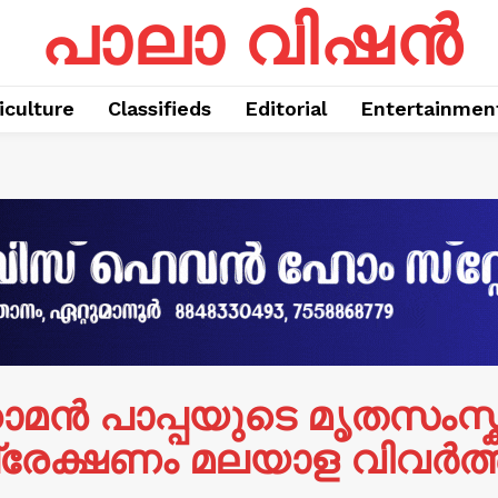
പാലാ വിഷൻ
iculture
Classifieds
Editorial
Entertainmen
ാമൻ പാപ്പയുടെ മൃതസംസ
രേക്ഷണം മലയാള വിവർത്ത