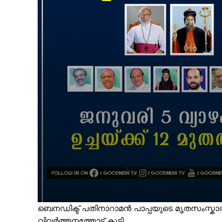
ബെനഡിക്ട് പതിനാറാമൻ പാപ്പയുടെ മൃതസംസ്ക
വിവർത്തനത്തോട് കൂടി,