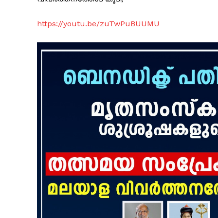
https://youtu.be/zuTwPuBUUMU
PALA V