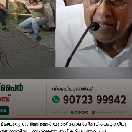
ായി വിജയന്റെ ഗൺമാൻമാർ യൂത്ത് കോൺഗ്രസ്-കെഎസ്‌യു
്തിനായി SIT സംഘത്തെ രൂപീകരിച്ചു. ആലപ്പുഴ