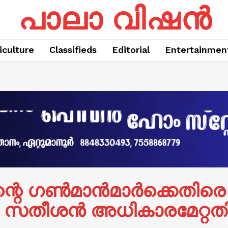
പാലാ വിഷൻ
iculture
Classifieds
Editorial
Entertainmen
്റെ ഗൺമാൻമാർക്കെതിര
ഡി. സതീശൻ അധികാരമേറ്റതി