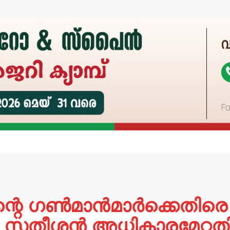
്റെ ഗൺമാൻമാർക്കെതിര
ഡി. സതീശൻ അധികാരമേറ്റതി