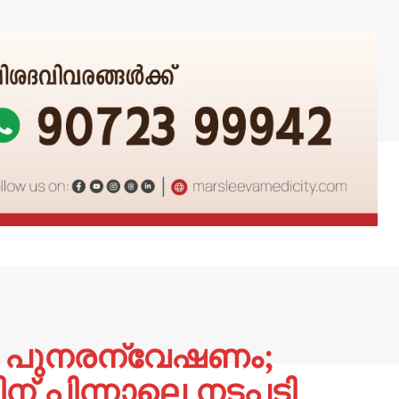
െ പുനരന്വേഷണം;
ന് പിന്നാലെ നടപടി