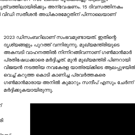
ത്വത്തിലായിരിക്കും അന്വേഷണം. 15 ദിവസത്തിനകം
യായി വിഡി സതീശൻ അധികാരമേറ്റതിന് പിന്നാലെയാണ്
2023 ഡിസംബറിലാണ് സംഭവമുണ്ടായത്. ഇതിന്റെ
ദൃശ്യങ്ങളും പുറത്ത് വന്നിരുന്നു. മുഖ്യമന്ത്രിയുടെ
അകമ്പടി വാഹനത്തിൽ നിന്നിറങ്ങിവന്നാണ് ഗൺമാൻമാർ
പ്രതിഷേധക്കാരെ മർദ്ദിച്ചത്. മുൻ മുഖ്യമന്ത്രി പിണറായി
വിജയൻ നടത്തിയ നവകേരള യാത്രയ്ക്കിടെ ആലപ്പുഴയി
വെച്ച് കറുത്ത കൊടി കാണിച്ച പ്രവർത്തകരെ
ഗൺമാൻമാരായ അനിൽ കുമാറും സന്ദീപ് എസും ചേർന്ന്
മർദ്ദിക്കുകയായിരുന്നു.
ISION
്
PALA VISION
രി
About
Contact us