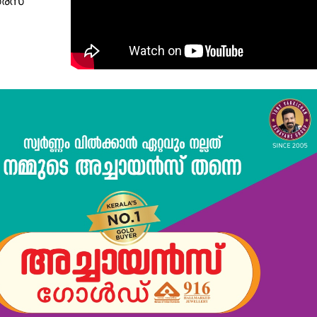
്രസ്
Subscription Plans
My account
Grievance Redressal
E NOW