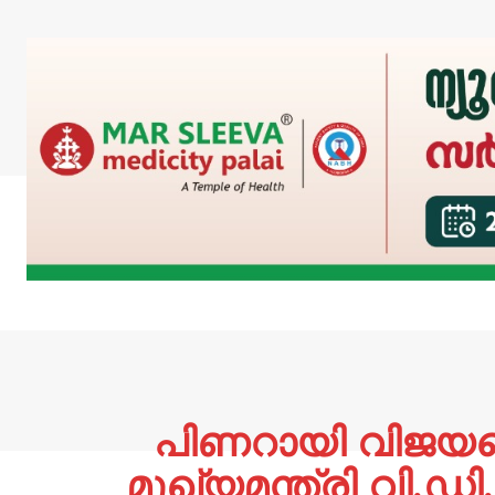
പിണറായി വിജയന
മുഖ്യമന്ത്രി വി.