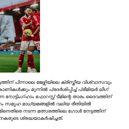
്തിന് പിന്നാലെ ജേഴ്സിയിലെ ക്രിസ്തീയ വിശ്വാസവും
ISION
്കും മുന്നിൽ പ്രദർശിപ്പിച്ച് പ്രീമിയർ ലീഗ്
ട്ടിംഗ്ഹാം ഫോറസ്റ്റ് ടീമിന്റെ താരം ദൈവത്തിന്
PALA VISION
ണം സമൂഹ മാധ്യമങ്ങളില്‍ വലിയ രീതിയില്‍
ഹാമിനെതിരെ നടന്ന മത്സരത്തിലെ ഗോൾ നേട്ടത്തിന്
കരുടെ ശ്രദ്ധയാകര്‍ഷിച്ചത്.
About
Contact us