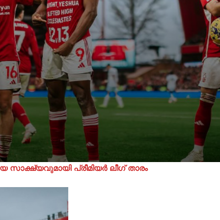
്തീയ സാക്ഷ്യവുമായി പ്രീമിയർ ലീഗ് താരം