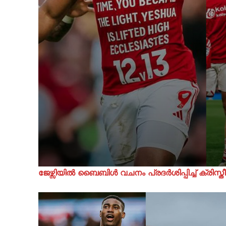
ജേഴ്സിയില്‍ ബൈബിൾ വചനം പ്രദർശിപ്പിച്ച് ക്രിസ