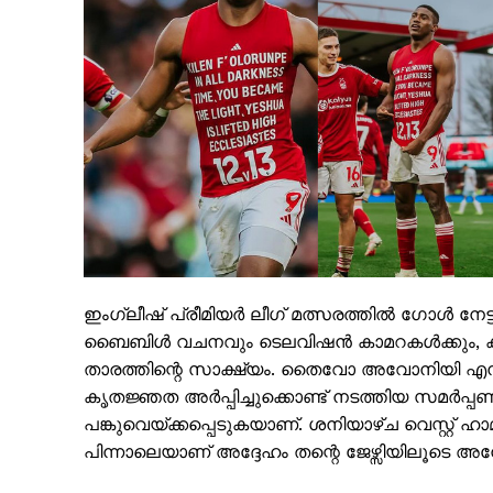
ഇംഗ്ലീഷ് പ്രീമിയർ ലീഗ് മത്സരത്തിൽ ഗോൾ നേട്ടത
PALA V
ബൈബിൾ വചനവും ടെലവിഷൻ കാമറകൾക്കും, കാണികൾക
താരത്തിന്റെ സാക്ഷ്യം. തൈവോ അവോനിയി എന്ന നോ
കൃതജ്ഞത അര്‍പ്പിച്ചുക്കൊണ്ട് നടത്തിയ സമർപ്പ
പങ്കുവെയ്ക്കപ്പെടുകയാണ്. ശനിയാഴ്ച വെസ്റ്റ് 
പിന്നാലെയാണ് അദ്ദേഹം തന്റെ ജേഴ്സിയിലൂടെ അനേ