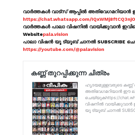
വാർത്തകൾ വാട്സ് ആപ്പിൽ അതിവേഗമറിയാൻ ഈ 
https://chat.whatsapp.com/IQxWMj8ftCQ3n
വാർത്തകൾ പാലാ വിഷനിൽ വായിക്കുവാൻ ഇവിടെ 
Website
pala.vision
SUBSCRIB
പാലാ വിഷൻ യൂ ട്യൂബ് ചാനൽ SUBSCRIBE ച
https://youtube.com/@palavision