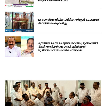
കെട്ടിടം തകർന്ന് 6 പേർ...
കേരളാ ഗ്രോ ജില്ലാ പ്രീമിയം സ്‌റ്റോർ കോട്ടയത്ത്
പ്രവർത്തനം ആരംഭിച്ചു.
പുനർജനി കേസ് രാഷ്ട്രീയപ്രേരിതം; മുഖ്യമന്ത്രി
വി.ഡി. സതീശന് ഒരു തെളിവുമില്ലെന്ന്
ആഭ്യന്തരമന്ത്രി രമേശ് ചെന്നിത്തല