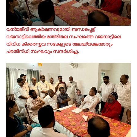
വന്യജീവി ആക്രമണവുമായി ബന്ധപ്പെട്ട്
വയനാട്ടിലെത്തിയ മന്ത്രിതല സംഘത്തെ വയനാട്ടിലെ
വിവിധ ക്രൈസ്തവ സഭകളുടെ മേലദ്ധ്യക്ഷന്മാരും
പ്രതിനിധി സംഘവും സന്ദർശിച്ചു.