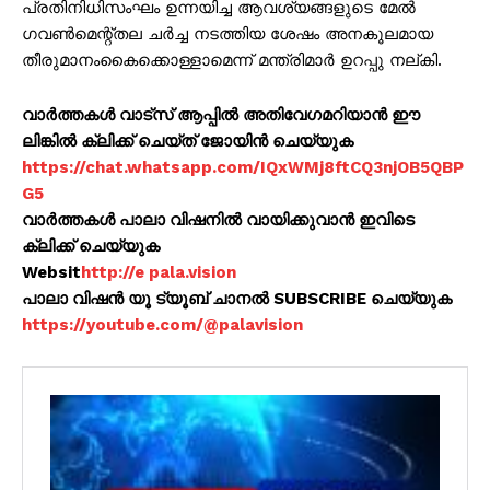
പ്രതിനിധിസംഘം ഉന്നയിച്ച ആവശ്യങ്ങളുടെ മേൽ
ഗവൺമെന്റ്തല ചർച്ച നടത്തിയ ശേഷം അനകൂലമായ
തീരുമാനംകൈക്കൊള്ളാമെന്ന് മന്ത്രിമാർ ഉറപ്പു നല്കി.
വാർത്തകൾ വാട്സ് ആപ്പിൽ അതിവേഗമറിയാൻ ഈ
ലിങ്കിൽ ക്ലിക്ക് ചെയ്ത് ജോയിൻ ചെയ്യുക
https://chat.whatsapp.com/IQxWMj8ftCQ3njOB5QBP
G5
വാർത്തകൾ പാലാ വിഷനിൽ വായിക്കുവാൻ ഇവിടെ
ക്ലിക്ക് ചെയ്യുക
Websit
http://e pala.vision
പാലാ വിഷൻ യൂ ട്യൂബ് ചാനൽ SUBSCRIBE ചെയ്യുക
https://youtube.com/@palavision