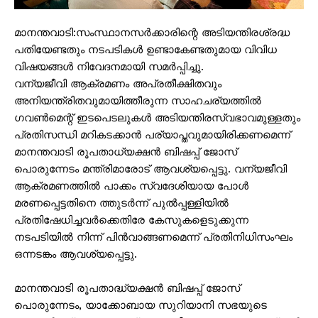
മാനന്തവാടി:സംസ്ഥാനസർക്കാരിന്റെ അടിയന്തിരശ്രദ്ധ
പതിയേണ്ടതും നടപടികൾ ഉണ്ടാകേണ്ടതുമായ വിവിധ
വിഷയങ്ങൾ നിവേദനമായി സമർപ്പിച്ചു.
വന്യജീവി ആക്രമണം അപ്രതീക്ഷിതവും
അനിയന്ത്രിതവുമായിത്തീരുന്ന സാഹചര്യത്തിൽ
ഗവൺമെന്റ് ഇടപെടലുകൾ അടിയന്തിരസ്വഭാവമുള്ളതും
പ്രതിസന്ധി മറികടക്കാൻ പര്യാപ്തവുമായിരിക്കണമെന്ന്
മാനന്തവാടി രൂപതാധ്യക്ഷൻ ബിഷപ്പ് ജോസ്
പൊരുന്നേടം മന്ത്രിമാരോട് ആവശ്യപ്പെട്ടു. വന്യജീവി
ആക്രമണത്തിൽ പാക്കം സ്വദേശിയായ പോൾ
മരണപ്പെട്ടതിനെ ത്തുടർന്ന് പുൽപ്പള്ളിയിൽ
പ്രതിഷേധിച്ചവർക്കെതിരേ കേസുകളെടുക്കുന്ന
നടപടിയിൽ നിന്ന് പിൻവാങ്ങണമെന്ന് പ്രതിനിധിസംഘം
ഒന്നടങ്കം ആവശ്യപ്പെട്ടു.
മാനന്തവാടി രൂപതാദ്ധ്യക്ഷൻ ബിഷപ്പ് ജോസ്
പൊരുന്നേടം, യാക്കോബായ സുറിയാനി സഭയുടെ