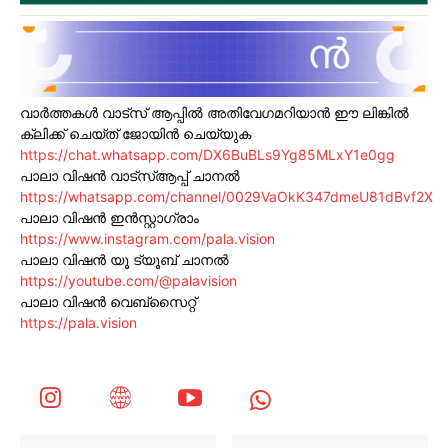
വാർത്തകൾ വാട്സ് ആപ്പിൽ അതിവേഗമറിയാൻ ഈ ലിങ്കിൽ
ക്ലിക്ക് ചെയ്ത് ജോയിൻ ചെയ്യുക
https://chat.whatsapp.com/DX6BuBLs9Yg85MLxY1e0gg
പാലാ വിഷൻ വാട്സ്ആപ്പ് ചാനൽ
https://whatsapp.com/channel/0029VaOkK347dmeU81dBvf2X
പാലാ വിഷൻ ഇൻസ്റ്റാഗ്രാം
https://www.instagram.com/pala.vision
പാലാ വിഷൻ യൂ ട്യൂബ് ചാനൽ
https://youtube.com/@palavision
പാലാ വിഷൻ വെബ്സൈറ്റ്
https://pala.vision