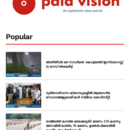
Popular
അതിതീവ്ര മഴ സാധ്യത: കോട്ടയത്ത് ഇന്ന്(ഓഗസ്റ്റ്
6) റെഡ് അലെർട്ട്
ദുരിതാശ്വാസ ക്യാമ്പുകളിൽ ആരോഗ്യ
സേവനങ്ങളുമായി മാർ സ്ലീവാ മെഡിസിറ്റി
രാജ്യത്ത് കനത്ത മഴക്കെടുതി: മരണം 150 കടന്നു;
അസമിൽ മാത്രം 95 മരണം; ഉത്തർപ്രദേശിൽ