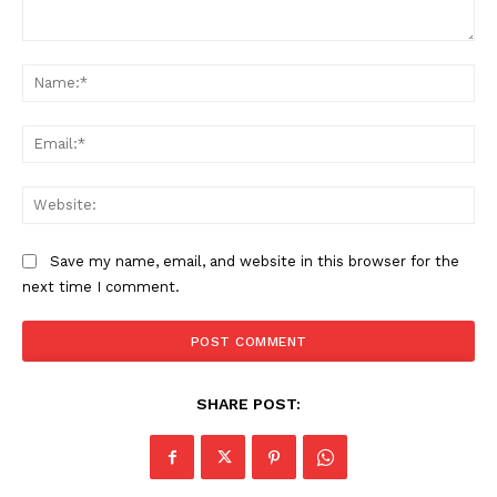
SUBSCRIBE NOW
Comment:
Na
PALA VISION
Ema
About
Web
Contact us
Subscription Plans
Save my name, email, and website in this browser for the
My account
next time I comment.
Grievance Redressal
SHARE POST: