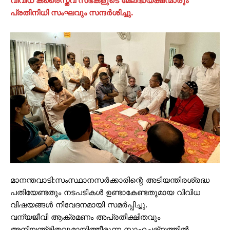
വിവിധ ക്രൈസ്തവ സഭകളുടെ മേലദ്ധ്യക്ഷന്മാരും
പ്രതിനിധി സംഘവും സന്ദർശിച്ചു.
മാനന്തവാടി:സംസ്ഥാനസർക്കാരിന്റെ അടിയന്തിരശ്രദ്ധ
പതിയേണ്ടതും നടപടികൾ ഉണ്ടാകേണ്ടതുമായ വിവിധ
വിഷയങ്ങൾ നിവേദനമായി സമർപ്പിച്ചു.
വന്യജീവി ആക്രമണം അപ്രതീക്ഷിതവും
അനിയന്ത്രിതവുമായിത്തീരുന്ന സാഹചര്യത്തിൽ