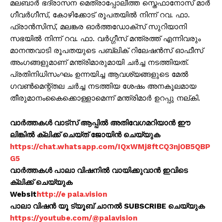
മലബാർ ഭദ്രാസന മെത്രാപ്പോലീത്ത സ്തെഫാനോസ് മാർ
ഗീവർഗീസ്, കോഴിക്കോട് രൂപതയിൽ നിന്ന് റവ. ഫാ.
ഫ്രാൻസിസ്, മലങ്കര ഓർത്തഡോക്സ് സുറിയാനി
സഭയിൽ നിന്ന് റവ. ഫാ. വർഗ്ഗീസ് മന്ത്രത്ത് എന്നിവരും
മാനന്തവാടി രൂപതയുടെ പബ്ലിക് റിലേഷൻസ് ഓഫീസ്
അംഗങ്ങളുമാണ് മന്ത്രിമാരുമായി ചർച്ച നടത്തിയത്.
പ്രതിനിധിസംഘം ഉന്നയിച്ച ആവശ്യങ്ങളുടെ മേൽ
ഗവൺമെന്റ്തല ചർച്ച നടത്തിയ ശേഷം അനകൂലമായ
തീരുമാനംകൈക്കൊള്ളാമെന്ന് മന്ത്രിമാർ ഉറപ്പു നല്കി.
വാർത്തകൾ വാട്സ് ആപ്പിൽ അതിവേഗമറിയാൻ ഈ
ലിങ്കിൽ ക്ലിക്ക് ചെയ്ത് ജോയിൻ ചെയ്യുക
https://chat.whatsapp.com/IQxWMj8ftCQ3njOB5QBP
G5
വാർത്തകൾ പാലാ വിഷനിൽ വായിക്കുവാൻ ഇവിടെ
ക്ലിക്ക് ചെയ്യുക
Websit
http://e pala.vision
പാലാ വിഷൻ യൂ ട്യൂബ് ചാനൽ SUBSCRIBE ചെയ്യുക
https://youtube.com/@palavision