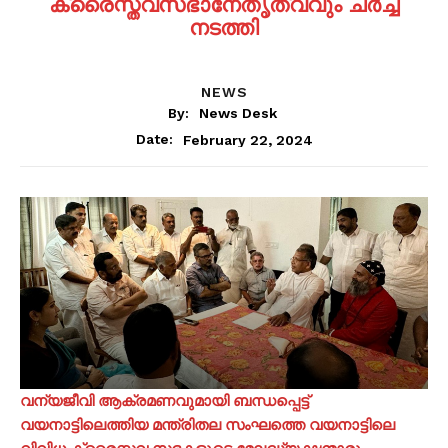
ക്രൈസ്തവസഭാനേതൃത്വവും ചർച്ച
നടത്തി
NEWS
By:
News Desk
February 22, 2024
Date:
വന്യജീവി ആക്രമണവുമായി ബന്ധപ്പെട്ട്
വയനാട്ടിലെത്തിയ മന്ത്രിതല സംഘത്തെ വയനാട്ടിലെ