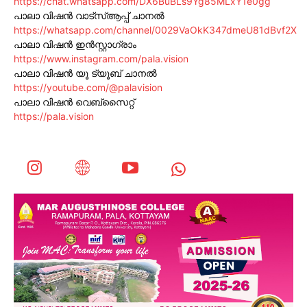
https://chat.whatsapp.com/DX6BuBLs9Yg85MLxY1e0gg
പാലാ വിഷൻ വാട്സ്ആപ്പ് ചാനൽ
https://whatsapp.com/channel/0029VaOkK347dmeU81dBvf2X
പാലാ വിഷൻ ഇൻസ്റ്റാഗ്രാം
https://www.instagram.com/pala.vision
പാലാ വിഷൻ യൂ ട്യൂബ് ചാനൽ
https://youtube.com/@palavision
പാലാ വിഷൻ വെബ്സൈറ്റ്
https://pala.vision