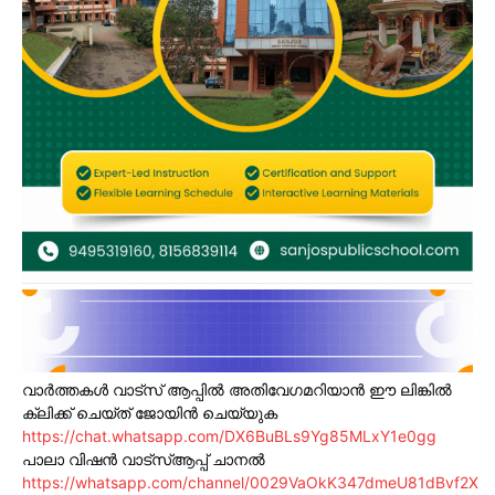
വാർത്തകൾ വാട്സ് ആപ്പിൽ അതിവേഗമറിയാൻ ഈ ലിങ്കിൽ
ക്ലിക്ക് ചെയ്ത് ജോയിൻ ചെയ്യുക
https://chat.whatsapp.com/DX6BuBLs9Yg85MLxY1e0gg
പാലാ വിഷൻ വാട്സ്ആപ്പ് ചാനൽ
https://whatsapp.com/channel/0029VaOkK347dmeU81dBvf2X