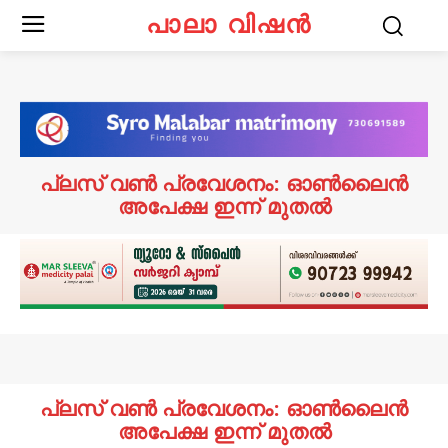
പാലാ വിഷൻ
പ്ലസ് വൺ പ്രവേശനം: ഓൺലൈൻ
അപേക്ഷ ഇന്ന് മുതൽ
പ്ലസ് വൺ പ്രവേശനം: ഓൺലൈൻ
അപേക്ഷ ഇന്ന് മുതൽ