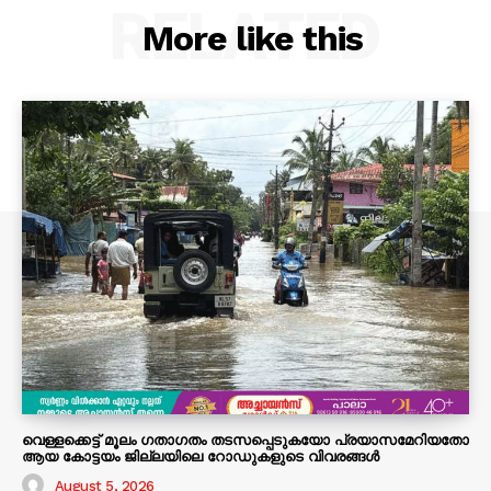
RELATED
More like this
വെള്ളക്കെട്ട് മൂലം ഗതാഗതം തടസപ്പെടുകയോ പ്രയാസമേറിയതോ
ആയ കോട്ടയം ജില്ലയിലെ റോഡുകളുടെ വിവരങ്ങൾ
August 5, 2026