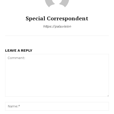
Special Correspondent
https://pala.vision
LEAVE A REPLY
Comment:
Na