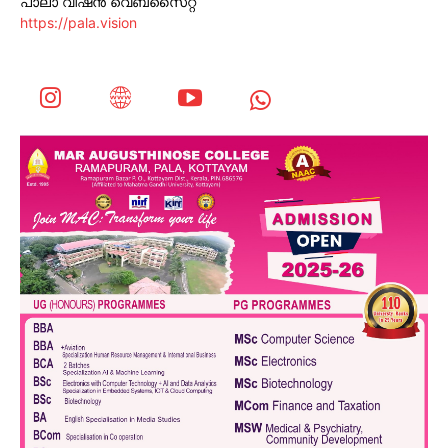
പാലാ വിഷൻ വെബ്സൈറ്റ്
https://pala.vision