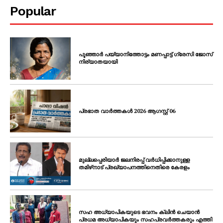
SUBSCRIBE NOW
Popular
PALA VISION
പൂഞ്ഞാർ പയ്യാനിത്തോട്ടം മണപ്പാട്ട് ഗ്രേസി ജോസ്
നിര്യാതയായി
About
Contact us
Subscription Plans
പ്രഭാത വാർത്തകൾ 2026 ആഗസ്റ്റ് 06
My account
Grievance Redressal
മുല്ലപ്പെരിയാർ ജലനിരപ്പ് വർധിപ്പിക്കാനുള്ള
തമിഴ്‌നാട് പ്രഖ്യാപനത്തിനെതിരെ കേരളം
സഹ അധ്യാപികയുടെ ഭവനം ക്ലിൻ ചെയാൻ
പ്രധമ അധ്യാപികയും സഹപ്രവർത്തകരും എത്തി