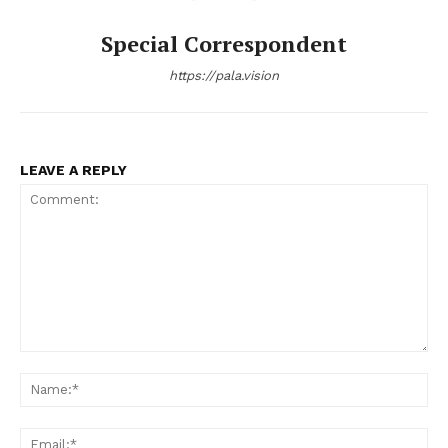
Special Correspondent
https://pala.vision
LEAVE A REPLY
Comment:
Na
Ema