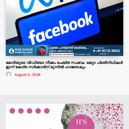
മോദിയുടെ വിഡിയോ നീക്കം ചെയ്ത സംഭവം: മെറ്റാ പ്രതിനിധികൾ
ഇന്ന് കേന്ദ്ര സർക്കാരിന് മുന്നിൽ ഹാജരാകും
August 5, 2026