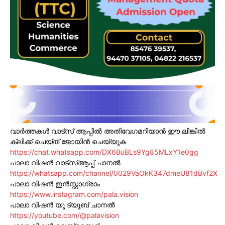
വാർത്തകൾ വാട്സ് ആപ്പിൽ അതിവേഗമറിയാൻ ഈ ലിങ്കിൽ
ക്ലിക്ക് ചെയ്ത് ജോയിൻ ചെയ്യുക
https://chat.whatsapp.com/DX6BuBLs9Yg85MLxY1e0gg
പാലാ വിഷൻ വാട്സ്ആപ്പ് ചാനൽ
https://whatsapp.com/channel/0029VaOkK347dmeU81dBvf2X
പാലാ വിഷൻ ഇൻസ്റ്റാഗ്രാം
https://www.instagram.com/pala.vision
പാലാ വിഷൻ യൂ ട്യൂബ് ചാനൽ
https://youtube.com/@palavision