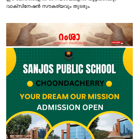
വാക്‌സിനേഷൻ സൗകര്യവും തുടരും.