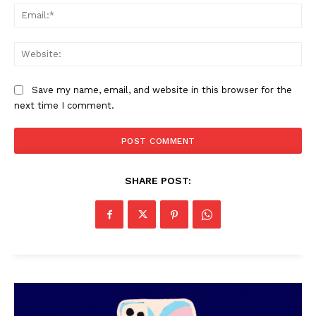
Ema
Web
Save my name, email, and website in this browser for the
next time I comment.
SHARE POST: