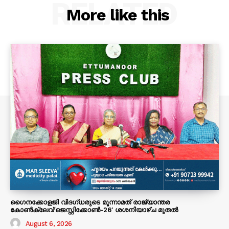
RELATED
More like this
ഗൈനക്കോളജി വിദഗ്ധരുടെ മൂന്നാമത് രാജ്യാന്തര
കോണ്‍ക്ലേവ്’ജെസ്റ്റിക്കോണ്‍-26′ ശശനിയാഴ്‌ച മുതല്‍
August 6, 2026