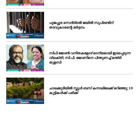
പൂജപ്പുര സെൻട്രൽ ജയിൽ സൂപ്രണ്ടിന്
തടവുകാരന്റെ മർദ്ദനം
സിപി ജോൺ വനിതകളോട് മാന്യമായി ഇടപ്പെടുന്ന
വ്യക്തി; സി.പി. ജോണിനെ പിന്തുണച്ച് മന്ത്രി
തുളസി
ചാലക്കുടിയിൽ സ്കൂൾ ബസ് കനാലിലേക്ക് മറിഞ്ഞു; 10
കുട്ടികൾക്ക് പരിക്ക്