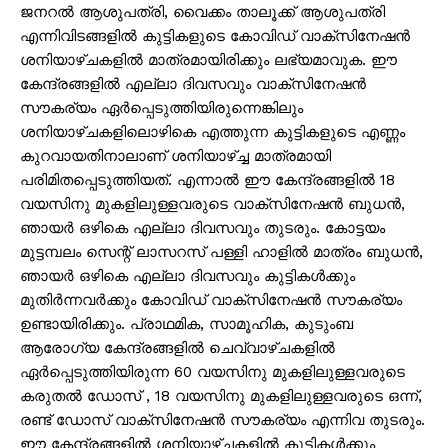
ജനറൽ ആശുപത്രി, വൈക്കം താലൂക്ക് ആശുപത്രി
എന്നിവിടങ്ങളിൽ കുട്ടികളുടെ കോവിഡ് വാക്‌സിനേഷൻ
ശനിയാഴ്ചകളിൽ മാത്രമായിരിക്കും ലഭ്യമാവുക. ഈ
കേന്ദ്രങ്ങളിൽ എല്ലാ ദിവസവും വാക്‌സിനേഷൻ
സൗകര്യം ഏർപ്പെടുത്തിയിരുന്നെങ്കിലും
ശനിയാഴ്ചകളിലൊഴികെ എത്തുന്ന കുട്ടികളുടെ എണ്ണം
കുറവായതിനാലാണ് ശനിയാഴ്ച്ച മാത്രമായി
പരിമിതപ്പെടുത്തിയത്. എന്നാൽ ഈ കേന്ദ്രങ്ങളിൽ 18
വയസിനു മുകളിലുള്ളവരുടെ വാക്‌സിനേഷൻ ബുധൻ,
ഞായർ ഒഴികെ എല്ലാ ദിവസവും തുടരും. കോട്ടയം
മുട്ടമ്പലം സെന്റ് ലാസറസ് പള്ളി ഹാളിൽ മാത്രം ബുധൻ,
ഞായർ ഒഴികെ എല്ലാ ദിവസവും കുട്ടികൾക്കും
മുതിർന്നവർക്കും കോവിഡ് വാക്‌സിനേഷൻ സൗകര്യം
ഉണ്ടായിരിക്കും. പ്രാഥമിക, സാമൂഹിക, കുടുംബ
ആരോഗ്യ കേന്ദ്രങ്ങളിൽ ചെവ്വാഴ്ചകളിൽ
ഏർപ്പെടുത്തിയിരുന്ന 60 വയസിനു മുകളിലുള്ളവരുടെ
കരുതൽ ഡോസ് , 18 വയസിനു മുകളിലുള്ളവരുടെ ഒന്ന്,
രണ്ട് ഡോസ് വാക്‌സിനേഷൻ സൗകര്യം എന്നിവ തുടരും.
ഈ കേന്ദ്രങ്ങളിൽ ശനിയാഴ്ചകളിൽ കുട്ടികൾക്കും