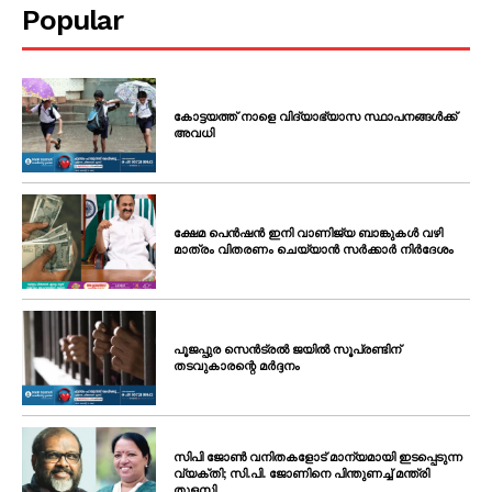
SUBSCRIBE NOW
Popular
PALA VISION
കോട്ടയത്ത് നാളെ വിദ്യാഭ്യാസ സ്ഥാപനങ്ങൾക്ക്
അവധി
About
Contact us
ക്ഷേമ പെൻഷൻ ഇനി വാണിജ്യ ബാങ്കുകൾ വഴി
Subscription Plans
മാത്രം വിതരണം ചെയ്യാൻ സർക്കാർ നിർദേശം
My account
Grievance Redressal
പൂജപ്പുര സെൻട്രൽ ജയിൽ സൂപ്രണ്ടിന്
തടവുകാരന്റെ മർദ്ദനം
സിപി ജോൺ വനിതകളോട് മാന്യമായി ഇടപ്പെടുന്ന
വ്യക്തി; സി.പി. ജോണിനെ പിന്തുണച്ച് മന്ത്രി
തുളസി