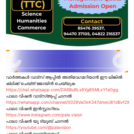
വാർത്തകൾ വാട്സ് ആപ്പിൽ അതിവേഗമറിയാൻ ഈ ലിങ്കിൽ
ക്ലിക്ക് ചെയ്ത് ജോയിൻ ചെയ്യുക
https://chat.whatsapp.com/DX6BuBLs9Yg85MLxY1e0gg
പാലാ വിഷൻ വാട്സ്ആപ്പ് ചാനൽ
https://whatsapp.com/channel/0029VaOkK347dmeU81dBvf2X
പാലാ വിഷൻ ഇൻസ്റ്റാഗ്രാം
https://www.instagram.com/pala.vision
പാലാ വിഷൻ യൂ ട്യൂബ് ചാനൽ
https://youtube.com/@palavision
പാലാ വിഷൻ വെബ്സൈറ്റ്