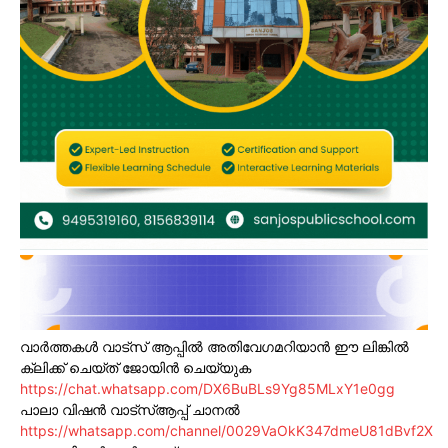
വാർത്തകൾ വാട്സ് ആപ്പിൽ അതിവേഗമറിയാൻ ഈ ലിങ്കിൽ
ക്ലിക്ക് ചെയ്ത് ജോയിൻ ചെയ്യുക
https://chat.whatsapp.com/DX6BuBLs9Yg85MLxY1e0gg
പാലാ വിഷൻ വാട്സ്ആപ്പ് ചാനൽ
https://whatsapp.com/channel/0029VaOkK347dmeU81dBvf2X