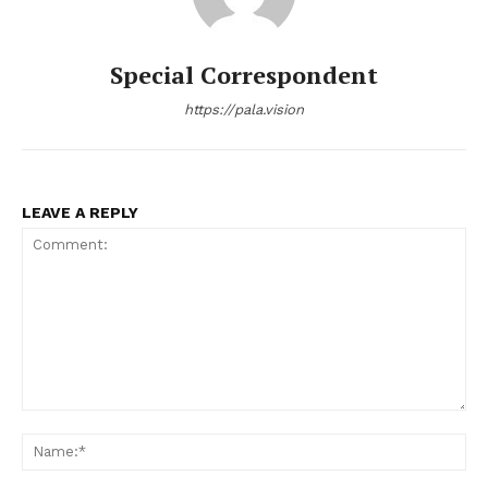
Special Correspondent
https://pala.vision
LEAVE A REPLY
Comment:
Na