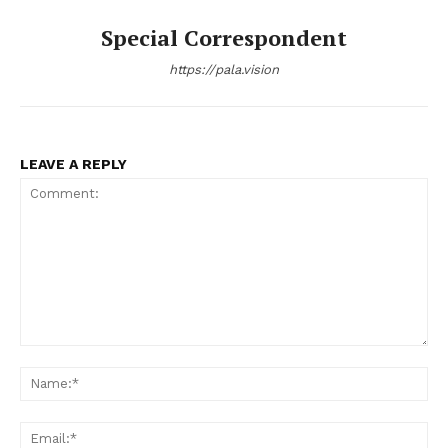
Special Correspondent
https://pala.vision
LEAVE A REPLY
Comment:
Na
Ema