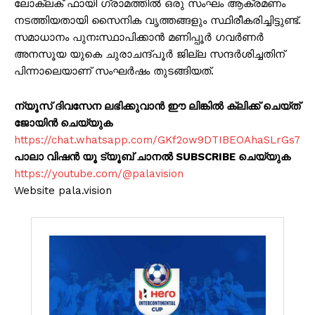
ലോക്ലക് ഫായി ഗ്രാമത്തിൽ ഒരു സംഘം ആക്രമണം
നടത്തിയതായി സൈനിക വൃത്തങ്ങളും സ്ഥിരീകരിച്ചിട്ടുണ്ട്.
സമാധാനം പുനഃസ്ഥാപിക്കാൻ മണിപ്പൂർ ഗവർണർ
അനസൂയ യുകെ ചുരാചന്ദ്പൂർ ജില്ല സന്ദർശിച്ചതിന്
പിന്നാലെയാണ് സംഘർഷം തുടങ്ങിയത്.
ന്യൂസ് ദിവസേന ലഭിക്കുവാൻ ഈ ലിങ്കിൽ ക്ലിക്ക് ചെയ്ത്
ജോയിൻ ചെയ്യുക
https://chat.whatsapp.com/GKf2ow9DTIBEOAhaSLrGs7
പാലാ വിഷൻ യൂ ട്യൂബ് ചാനൽ SUBSCRIBE ചെയ്യുക
https://youtube.com/@palavision
Website pala.vision