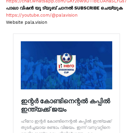
https://chat.whatsapp.com/GKf2ow9DTIBEOAhaSLrGs7
പാലാ വിഷൻ യൂ ട്യൂബ് ചാനൽ SUBSCRIBE ചെയ്യുക
https://youtube.com/@palavision
Website pala.vision