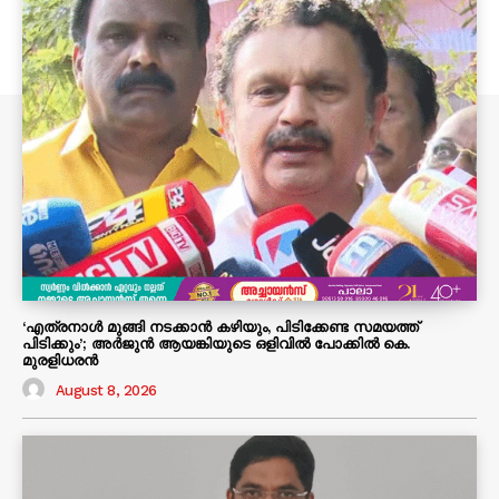
‘എത്രനാൾ മുങ്ങി നടക്കാൻ കഴിയും, പിടിക്കേണ്ട സമയത്ത്
പിടിക്കും’; അർജുൻ ആയങ്കിയുടെ ഒളിവിൽ പോക്കിൽ കെ.
മുരളിധരൻ
August 8, 2026