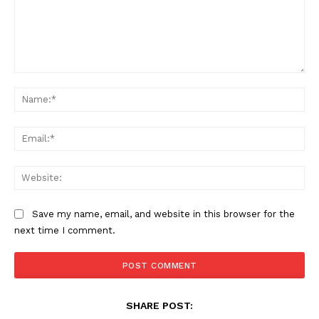
Comment:
Na
Ema
Web
Save my name, email, and website in this browser for the
next time I comment.
SHARE POST: