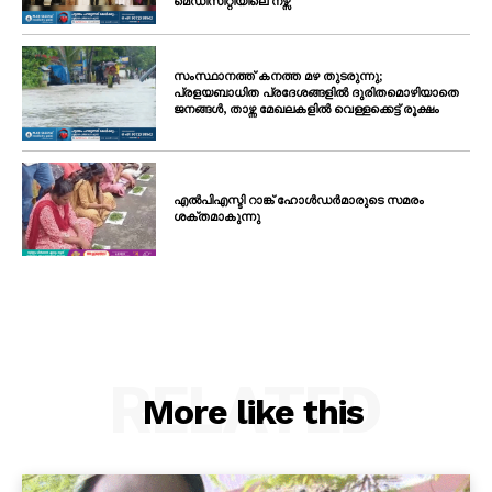
മെഡിസിറ്റിയിലെ നഴ്സ്
സംസ്ഥാനത്ത് കനത്ത മഴ തുടരുന്നു;
പ്രളയബാധിത പ്രദേശങ്ങളിൽ ദുരിതമൊഴിയാതെ
ജനങ്ങൾ, താഴ്ന്ന മേഖലകളിൽ വെള്ളക്കെട്ട് രൂക്ഷം
എൽപിഎസ്ടി റാങ്ക് ഹോൾഡർമാരുടെ സമരം
ശക്തമാകുന്നു
RELATED
More like this