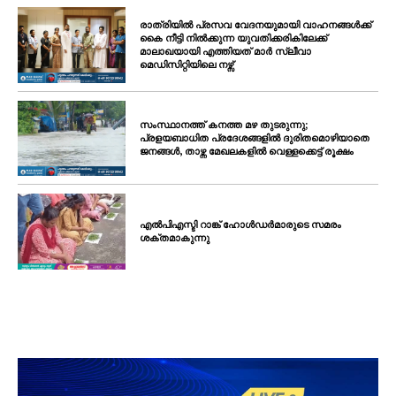
രാത്രിയിൽ പ്രസവ വേദനയുമായി വാഹനങ്ങൾക്ക്
കൈ നീട്ടി നിൽക്കുന്ന യുവതിക്കരികിലേക്ക്
മാലാഖയായി എത്തിയത് മാർ സ്ലീവാ
മെഡിസിറ്റിയിലെ നഴ്സ്
സംസ്ഥാനത്ത് കനത്ത മഴ തുടരുന്നു;
പ്രളയബാധിത പ്രദേശങ്ങളിൽ ദുരിതമൊഴിയാതെ
ജനങ്ങൾ, താഴ്ന്ന മേഖലകളിൽ വെള്ളക്കെട്ട് രൂക്ഷം
എൽപിഎസ്ടി റാങ്ക് ഹോൾഡർമാരുടെ സമരം
ശക്തമാകുന്നു