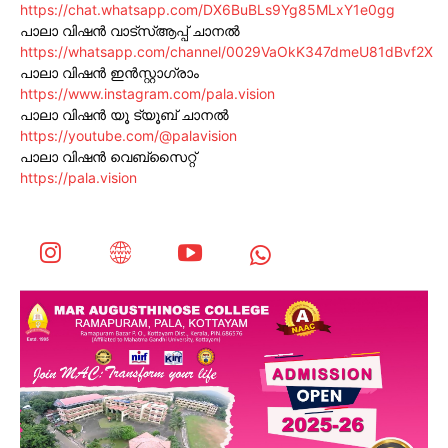
https://chat.whatsapp.com/DX6BuBLs9Yg85MLxY1e0gg
പാലാ വിഷൻ വാട്സ്ആപ്പ് ചാനൽ
https://whatsapp.com/channel/0029VaOkK347dmeU81dBvf2X
പാലാ വിഷൻ ഇൻസ്റ്റാഗ്രാം
https://www.instagram.com/pala.vision
പാലാ വിഷൻ യൂ ട്യൂബ് ചാനൽ
https://youtube.com/@palavision
പാലാ വിഷൻ വെബ്സൈറ്റ്
https://pala.vision