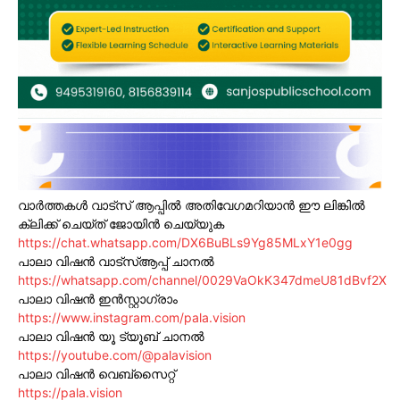
വാർത്തകൾ വാട്സ് ആപ്പിൽ അതിവേഗമറിയാൻ ഈ ലിങ്കിൽ
ക്ലിക്ക് ചെയ്ത് ജോയിൻ ചെയ്യുക
https://chat.whatsapp.com/DX6BuBLs9Yg85MLxY1e0gg
പാലാ വിഷൻ വാട്സ്ആപ്പ് ചാനൽ
https://whatsapp.com/channel/0029VaOkK347dmeU81dBvf2X
പാലാ വിഷൻ ഇൻസ്റ്റാഗ്രാം
https://www.instagram.com/pala.vision
പാലാ വിഷൻ യൂ ട്യൂബ് ചാനൽ
https://youtube.com/@palavision
പാലാ വിഷൻ വെബ്സൈറ്റ്
https://pala.vision