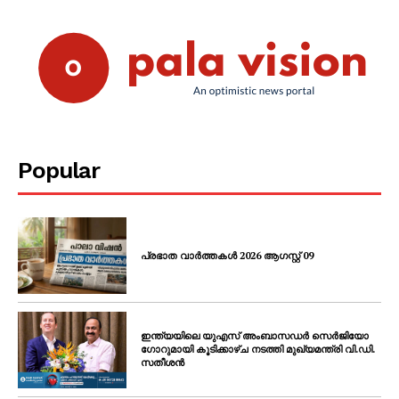
Popular
പ്രഭാത വാർത്തകൾ 2026 ആഗസ്റ്റ് 09
ഇന്ത്യയിലെ യുഎസ് അംബാസഡർ സെർജിയോ
ഗോറുമായി കൂടിക്കാഴ്ച നടത്തി മുഖ്യമന്ത്രി വി.ഡി.
സതീശൻ