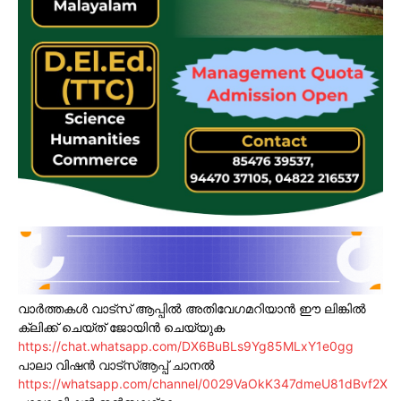
വാർത്തകൾ വാട്സ് ആപ്പിൽ അതിവേഗമറിയാൻ ഈ ലിങ്കിൽ
ക്ലിക്ക് ചെയ്ത് ജോയിൻ ചെയ്യുക
https://chat.whatsapp.com/DX6BuBLs9Yg85MLxY1e0gg
പാലാ വിഷൻ വാട്സ്ആപ്പ് ചാനൽ
https://whatsapp.com/channel/0029VaOkK347dmeU81dBvf2X