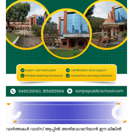
വാർത്തകൾ വാട്സ് ആപ്പിൽ അതിവേഗമറിയാൻ ഈ ലിങ്കിൽ