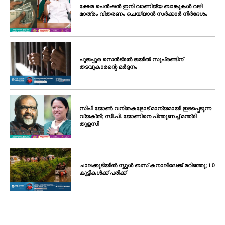
ക്ഷേമ പെൻഷൻ ഇനി വാണിജ്യ ബാങ്കുകൾ വഴി
മാത്രം വിതരണം ചെയ്യാൻ സർക്കാർ നിർദേശം
പൂജപ്പുര സെൻട്രൽ ജയിൽ സൂപ്രണ്ടിന്
തടവുകാരന്റെ മർദ്ദനം
സിപി ജോൺ വനിതകളോട് മാന്യമായി ഇടപ്പെടുന്ന
വ്യക്തി; സി.പി. ജോണിനെ പിന്തുണച്ച് മന്ത്രി
തുളസി
ചാലക്കുടിയിൽ സ്കൂൾ ബസ് കനാലിലേക്ക് മറിഞ്ഞു; 10
കുട്ടികൾക്ക് പരിക്ക്