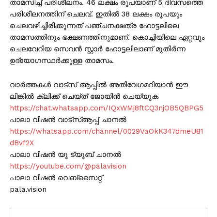
താമസിച്ച് പരിശീലനം. 46 ലക്ഷം രൂപയാണ് 5 ദിവസത്തെ
പരിശീലനത്തിന് ചെലവ്. ഇതിൽ 38 ലക്ഷം രൂപയും
ചെലവഴിച്ചിരിക്കുന്നത് പഞ്ചനക്ഷത്ര ഹോട്ടലിലെ
താമസത്തിനും ഭക്ഷണത്തിനുമാണ്. കൊച്ചിയിലെ ഏറ്റവും
ചെലവേറിയ സെവൻ സ്റ്റാർ ഹോട്ടലിലാണ് മുതിർന്ന
ഉദ്യോഗസ്ഥർക്കുള്ള താമസം.
വാർത്തകൾ വാട്സ് ആപ്പിൽ അതിവേഗമറിയാൻ ഈ
ലിങ്കിൽ ക്ലിക്ക് ചെയ്ത് ജോയിൻ ചെയ്യുക
https://chat.whatsapp.com/IQxWMj8ftCQ3njOB5QBPG5
പാലാ വിഷൻ വാട്സ്ആപ്പ് ചാനൽ
https://whatsapp.com/channel/0029VaOkK347dmeU81
dBvf2X
പാലാ വിഷൻ യൂ ട്യൂബ് ചാനൽ
https://youtube.com/@palavision
പാലാ വിഷൻ വെബ്സൈറ്റ്
pala.vision