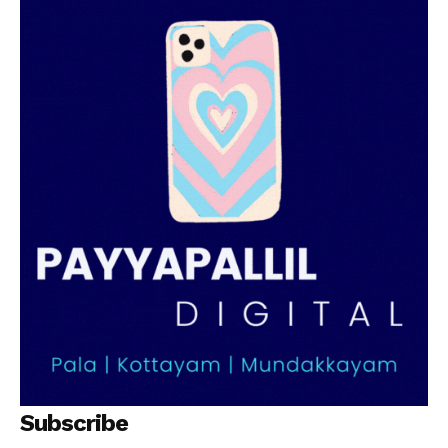
SUBSCRIBE NOW
PALA VISION
About
Contact us
Subscription Plans
My account
Grievance Redressal
Subscribe