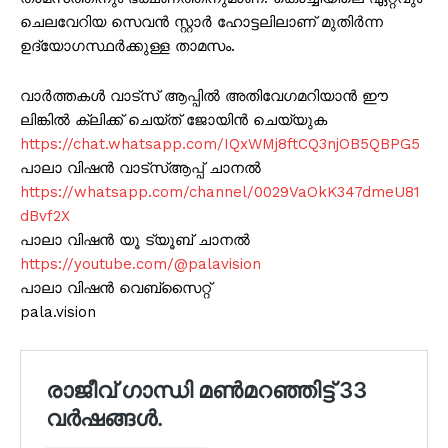
ചെലവേറിയ സെവൻ സ്റ്റാർ ഹോട്ടലിലാണ് മുതിർന്ന
ഉദ്യോഗസ്ഥർക്കുള്ള താമസം.
വാർത്തകൾ വാട്സ് ആപ്പിൽ അതിവേഗമറിയാൻ ഈ
ലിങ്കിൽ ക്ലിക്ക് ചെയ്ത് ജോയിൻ ചെയ്യുക
https://chat.whatsapp.com/IQxWMj8ftCQ3njOB5QBPG5
പാലാ വിഷൻ വാട്സ്ആപ്പ് ചാനൽ
https://whatsapp.com/channel/0029VaOkK347dmeU81
dBvf2X
പാലാ വിഷൻ യൂ ട്യൂബ് ചാനൽ
https://youtube.com/@palavision
പാലാ വിഷൻ വെബ്സൈറ്റ്
pala.vision