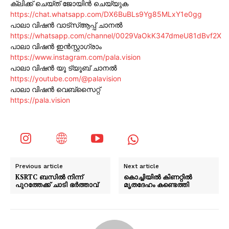
ക്ലിക്ക് ചെയ്ത് ജോയിൻ ചെയ്യുക
https://chat.whatsapp.com/DX6BuBLs9Yg85MLxY1e0gg
പാലാ വിഷൻ വാട്സ്ആപ്പ് ചാനൽ
https://whatsapp.com/channel/0029VaOkK347dmeU81dBvf2X
പാലാ വിഷൻ ഇൻസ്റ്റാഗ്രാം
https://www.instagram.com/pala.vision
പാലാ വിഷൻ യൂ ട്യൂബ് ചാനൽ
https://youtube.com/@palavision
പാലാ വിഷൻ വെബ്സൈറ്റ്
https://pala.vision
Previous article
Next article
KSRTC ബസിൽ നിന്ന്
കൊച്ചിയിൽ കിണറ്റിൽ
പുറത്തേക്ക് ചാടി ഭർത്താവ്
മൃതദേഹം കണ്ടെത്തി