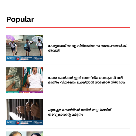
Popular
കോട്ടയത്ത് നാളെ വിദ്യാഭ്യാസ സ്ഥാപനങ്ങൾക്ക്
അവധി
ക്ഷേമ പെൻഷൻ ഇനി വാണിജ്യ ബാങ്കുകൾ വഴി
മാത്രം വിതരണം ചെയ്യാൻ സർക്കാർ നിർദേശം
പൂജപ്പുര സെൻട്രൽ ജയിൽ സൂപ്രണ്ടിന്
തടവുകാരന്റെ മർദ്ദനം