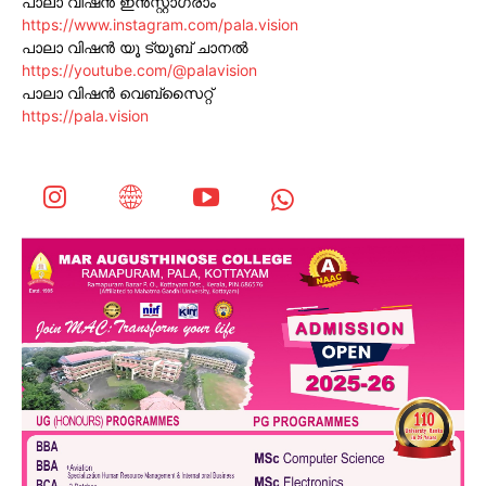
പാലാ വിഷൻ ഇൻസ്റ്റാഗ്രാം
https://www.instagram.com/pala.vision
പാലാ വിഷൻ യൂ ട്യൂബ് ചാനൽ
https://youtube.com/@palavision
പാലാ വിഷൻ വെബ്സൈറ്റ്
https://pala.vision