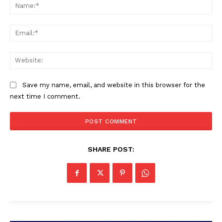
Na
Ema
Web
Save my name, email, and website in this browser for the
PALA VISION
next time I comment.
SHARE POST: