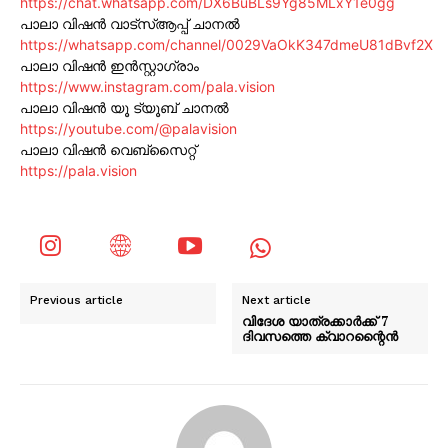
https://chat.whatsapp.com/DX6BuBLs9Yg85MLxY1e0gg
പാലാ വിഷൻ വാട്സ്ആപ്പ് ചാനൽ
https://whatsapp.com/channel/0029VaOkK347dmeU81dBvf2X
പാലാ വിഷൻ ഇൻസ്റ്റാഗ്രാം
https://www.instagram.com/pala.vision
പാലാ വിഷൻ യൂ ട്യൂബ് ചാനൽ
https://youtube.com/@palavision
പാലാ വിഷൻ വെബ്സൈറ്റ്
https://pala.vision
Previous article
Next article
വിദേശ യാത്രക്കാർക്ക് 7
ദിവസത്തെ ക്വാറന്റൈൻ