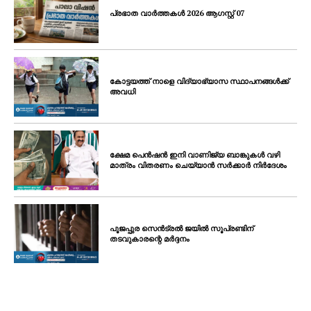
പ്രഭാത വാർത്തകൾ 2026 ആഗസ്റ്റ് 07
കോട്ടയത്ത് നാളെ വിദ്യാഭ്യാസ സ്ഥാപനങ്ങൾക്ക്
അവധി
ക്ഷേമ പെൻഷൻ ഇനി വാണിജ്യ ബാങ്കുകൾ വഴി
മാത്രം വിതരണം ചെയ്യാൻ സർക്കാർ നിർദേശം
പൂജപ്പുര സെൻട്രൽ ജയിൽ സൂപ്രണ്ടിന്
തടവുകാരന്റെ മർദ്ദനം