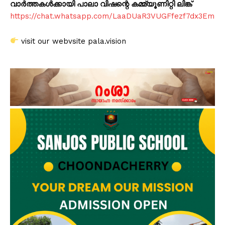
വാർത്തകൾക്കായി പാലാ വിഷന്റെ കമ്മ്യൂണിറ്റി ലിങ്ക്
https://chat.whatsapp.com/LaaDUaR3VUGFfezf7dx3Em
visit our webvsite pala.vision