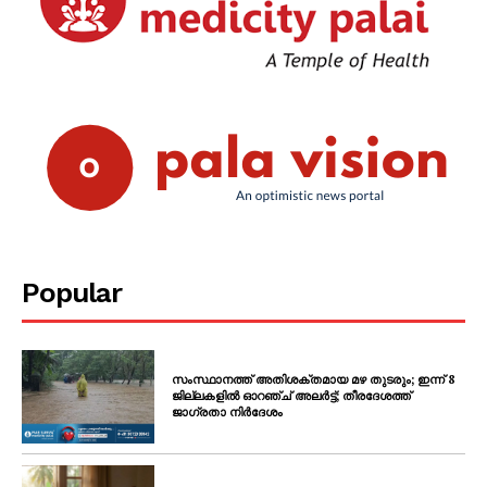
Popular
സംസ്ഥാനത്ത് അതിശക്തമായ മഴ തുടരും; ഇന്ന് 8
ജില്ലകളിൽ ഓറഞ്ച് അലർട്ട്; തീരദേശത്ത്
ജാഗ്രതാ നിർദേശം