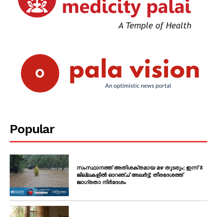
Popular
സംസ്ഥാനത്ത് അതിശക്തമായ മഴ തുടരും; ഇന്ന് 8
ജില്ലകളിൽ ഓറഞ്ച് അലർട്ട്; തീരദേശത്ത്
ജാഗ്രതാ നിർദേശം