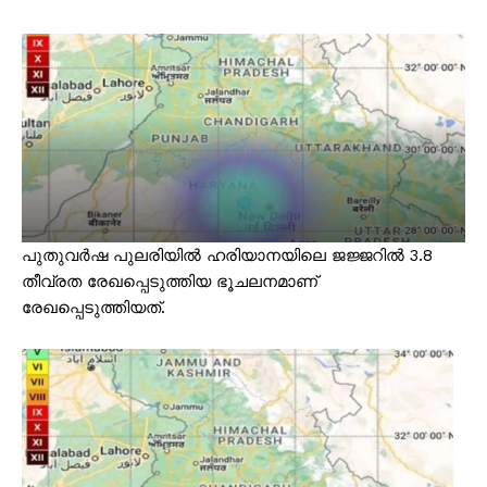
പുതുവർഷ പുലരിയിൽ ഹരിയാനയിലെ ജജ്ജറിൽ 3.8
തീവ്രത രേഖപ്പെടുത്തിയ ഭൂചലനമാണ്
രേഖപ്പെടുത്തിയത്.