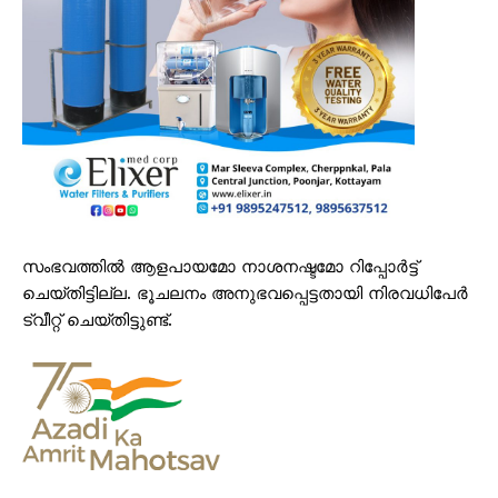
സംഭവത്തിൽ ആളപായമോ നാശനഷ്ടമോ റിപ്പോർട്ട്
ചെയ്തിട്ടില്ല. ഭൂചലനം അനുഭവപ്പെട്ടതായി നിരവധിപേർ
ട്വീറ്റ് ചെയ്തിട്ടുണ്ട്.