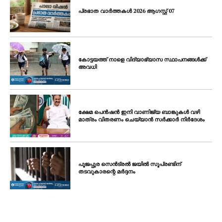
പ്രഭാത വാർത്തകൾ 2026 ആഗസ്റ്റ് 07
കോട്ടയത്ത് നാളെ വിദ്യാഭ്യാസ സ്ഥാപനങ്ങൾക്ക്
അവധി
ക്ഷേമ പെൻഷൻ ഇനി വാണിജ്യ ബാങ്കുകൾ വഴി
മാത്രം വിതരണം ചെയ്യാൻ സർക്കാർ നിർദേശം
പൂജപ്പുര സെൻട്രൽ ജയിൽ സൂപ്രണ്ടിന്
തടവുകാരന്റെ മർദ്ദനം