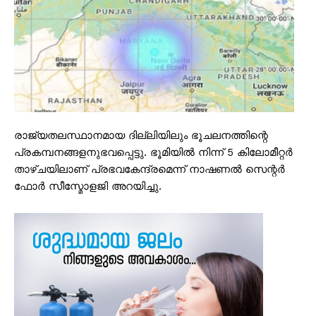
രാജ്യതലസ്ഥാനമായ ദില്ലിയിലും ഭൂചലനത്തിന്റെ
പ്രകമ്പനങ്ങളനുഭവപ്പെട്ടു. ഭൂമിയിൽ നിന്ന് 5 കിലോമീറ്റർ
താഴ്ചയിലാണ് പ്രഭവകേന്ദ്രമെന്ന് നാഷണൽ സെന്റർ
ഫോർ സീസ്മോളജി അറയിച്ചു.