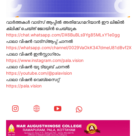
വാർത്തകൾ വാട്സ് ആപ്പിൽ അതിവേഗമറിയാൻ ഈ ലിങ്കിൽ
ക്ലിക്ക് ചെയ്ത് ജോയിൻ ചെയ്യുക
https://chat.whatsapp.com/DX6BuBLs9Yg85MLxY1e0gg
പാലാ വിഷൻ വാട്സ്ആപ്പ് ചാനൽ
https://whatsapp.com/channel/0029VaOkK347dmeU81dBvf2X
പാലാ വിഷൻ ഇൻസ്റ്റാഗ്രാം
https://www.instagram.com/pala.vision
പാലാ വിഷൻ യൂ ട്യൂബ് ചാനൽ
https://youtube.com/@palavision
പാലാ വിഷൻ വെബ്സൈറ്റ്
https://pala.vision