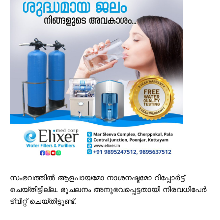
സംഭവത്തിൽ ആളപായമോ നാശനഷ്ടമോ റിപ്പോർട്ട്
ചെയ്തിട്ടില്ല. ഭൂചലനം അനുഭവപ്പെട്ടതായി നിരവധിപേർ
ട്വീറ്റ് ചെയ്തിട്ടുണ്ട്.