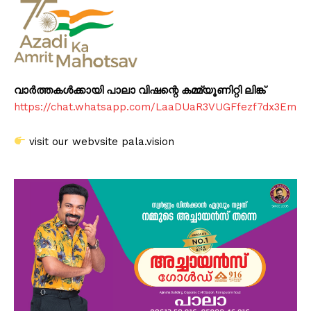
വാർത്തകൾക്കായി പാലാ വിഷന്റെ കമ്മ്യൂണിറ്റി ലിങ്ക്
https://chat.whatsapp.com/LaaDUaR3VUGFfezf7dx3Em
visit our webvsite pala.vision