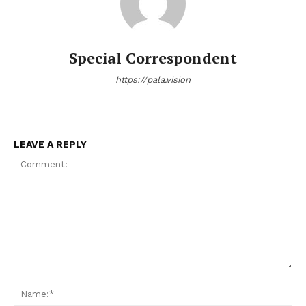
Special Correspondent
https://pala.vision
LEAVE A REPLY
Comment:
Na