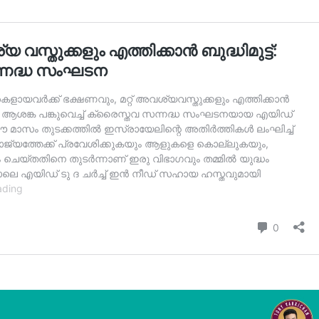
Subscription Plans
My account
Grievance Redressal
E NOW