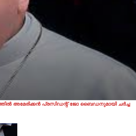
ലത്തിൽ അമേരിക്കൻ പ്രസിഡന്റ് ജോ ബൈഡനുമായി ചർച്ച