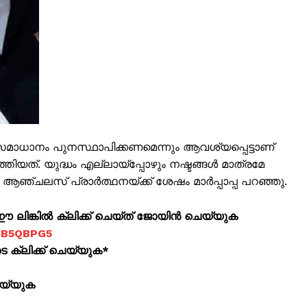
ധാനം പുനസ്ഥാപിക്കണമെന്നും ആവശ്യപ്പെട്ടാണ്
ത്തിയത്. യുദ്ധം എല്ലായ്പ്പോഴും നഷ്ടങ്ങൾ മാത്രമേ
 ആഞ്ചലസ് പ്രാർത്ഥനയ്ക്ക് ശേഷം മാർപ്പാപ്പ പറഞ്ഞു.
ISION
ലിങ്കിൽ ക്ലിക്ക് ചെയ്ത് ജോയിൻ ചെയ്യുക
jOB5QBPG5
PALA VISION
ക്ലിക്ക് ചെയ്യുക*
About
െയ്യുക
Contact us