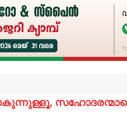
ാകുന്നുള്ളൂ, സഹോദരന്മാരെ