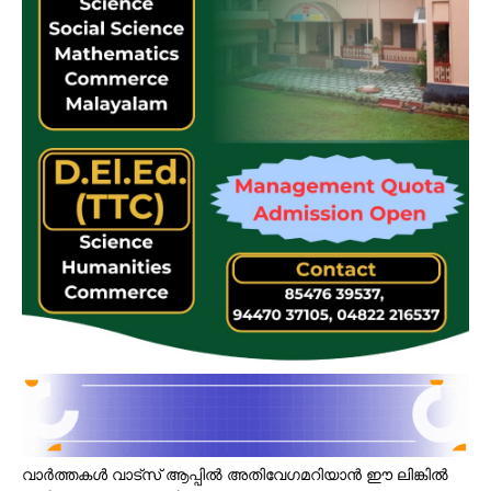
വാർത്തകൾ വാട്സ് ആപ്പിൽ അതിവേഗമറിയാൻ ഈ ലിങ്കിൽ