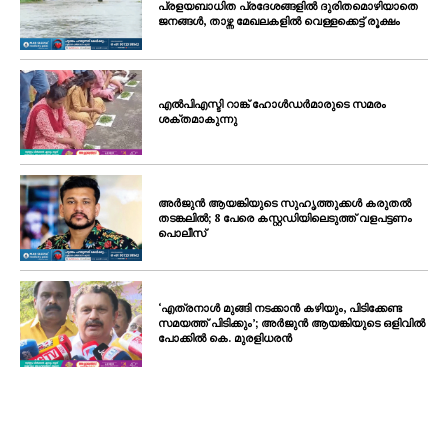
പ്രളയബാധിത പ്രദേശങ്ങളിൽ ദുരിതമൊഴിയാതെ
ജനങ്ങൾ, താഴ്ന്ന മേഖലകളിൽ വെള്ളക്കെട്ട് രൂക്ഷം
എൽപിഎസ്ടി റാങ്ക് ഹോൾഡർമാരുടെ സമരം
ശക്തമാകുന്നു
അർജുൻ ആയങ്കിയുടെ സുഹൃത്തുക്കൾ കരുതൽ
തടങ്കലിൽ; 8 പേരെ കസ്റ്റഡിയിലെടുത്ത് വളപട്ടണം
പൊലീസ്
‘എത്രനാൾ മുങ്ങി നടക്കാൻ കഴിയും, പിടിക്കേണ്ട
സമയത്ത് പിടിക്കും’; അർജുൻ ആയങ്കിയുടെ ഒളിവിൽ
പോക്കിൽ കെ. മുരളിധരൻ