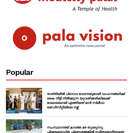
Popular
രാത്രിയിൽ പ്രസവ വേദനയുമായി വാഹനങ്ങൾക്ക്
കൈ നീട്ടി നിൽക്കുന്ന യുവതിക്കരികിലേക്ക്
മാലാഖയായി എത്തിയത് മാർ സ്ലീവാ
മെഡിസിറ്റിയിലെ നഴ്സ്
സംസ്ഥാനത്ത് കനത്ത മഴ തുടരുന്നു;
പ്രളയബാധിത പ്രദേശങ്ങളിൽ ദുരിതമൊഴിയാതെ