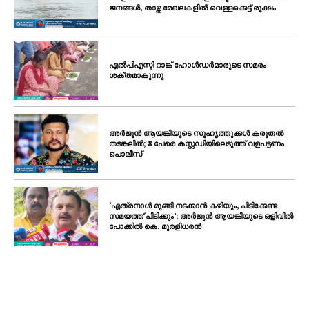
ജനങ്ങൾ, താഴ്ന്ന മേഖലകളിൽ വെള്ളക്കെട്ട് രൂക്ഷം
എൽപിഎസ്ടി റാങ്ക് ഹോൾഡർമാരുടെ സമരം
ശക്തമാകുന്നു
അർജുൻ ആയങ്കിയുടെ സുഹൃത്തുക്കൾ കരുതൽ
തടങ്കലിൽ; 8 പേരെ കസ്റ്റഡിയിലെടുത്ത് വളപട്ടണം
പൊലീസ്
‘എത്രനാൾ മുങ്ങി നടക്കാൻ കഴിയും, പിടിക്കേണ്ട
സമയത്ത് പിടിക്കും’; അർജുൻ ആയങ്കിയുടെ ഒളിവിൽ
പോക്കിൽ കെ. മുരളിധരൻ