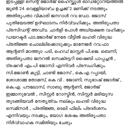
ഇടപ്പള്ളി സെന്റ് ജോർജ് ഹൈസ്ക്കൂൾ ഓഡിറ്റോറിയത്തിൽ
ജൂൺ 24 വെള്ളിയാഴ്ച ഉച്ചക്ക് 2 മണിക്ക് നടത്തും
അതിരൂപതാ വികാരി ജനറാൾ റവ ഡോ. ജോസ്
പുതിയേടത്ത് ഉദ്ഘാടനം നിർവ്വഹിക്കും. അതിരൂപതാ
പ്രസിഡന്റ് അഡ്വ. ചാർളി പോൾ അധ്യക്ഷത വഹിക്കും
ഡയറക്ടർ ഫാ.ജോർജ് നേരേ വീട്ടിൽ ലഹരി വിരുദ്ധ
പ്രതിജ്ഞ ചൊല്ലിക്കൊടുക്കും മാനേജർ റവ.ഫാ
ആന്റണി മഠത്തുo പടി, ഹെഡ് മാസ്റ്റർ പി.ജെ. ബെന്നി,
അതിരൂപതാ ജനറൽ സെക്രട്ടറി ഷൈബി പാപ്പച്ചൻ ,
ട്രഷറർ എം.പി ജോസി എന്നിവർ പ്രസംഗിക്കും.
സി.ജോൺ കുട്ടി, ചാണ്ടി ജോസ് , കെ.എ റപ്പായി,
ശോശാമ്മ തോമസ്, കെ വി . ജോണി, സുഭാഷ് ജോർജ് ,
കെ.എ. പൗലോസ്, സാബു ആന്റണി, ജോർജ്
ഇമ്മാനുവേൽ , സിസ്റ്റർ റോസ്മിൻ, സിസ്റ്റർ മരിയൂസ
തുടങ്ങിയവർ നേതൃത്വം നല്കും ലഹരി വിരുദ്ധ
സെമിനാർ , പ്രതിജ്ഞ, ടെലി ഫിലിം പ്രദർശനം
എന്നിവയും നടക്കും, യോഗ ശേഷം അതിരൂപതാ
നിർവ്വാഹക സമിതിയും ചേരും