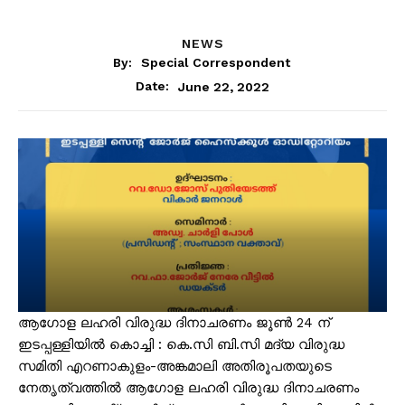
NEWS
By:
Special Correspondent
June 22, 2022
Date:
ആഗോള ലഹരി വിരുദ്ധ ദിനാചരണം ജൂൺ 24 ന്
ഇടപ്പള്ളിയിൽ കൊച്ചി : കെ.സി ബി.സി മദ്യ വിരുദ്ധ
സമിതി എറണാകുളം-അങ്കമാലി അതിരൂപതയുടെ
നേതൃത്വത്തിൽ ആഗോള ലഹരി വിരുദ്ധ ദിനാചരണം