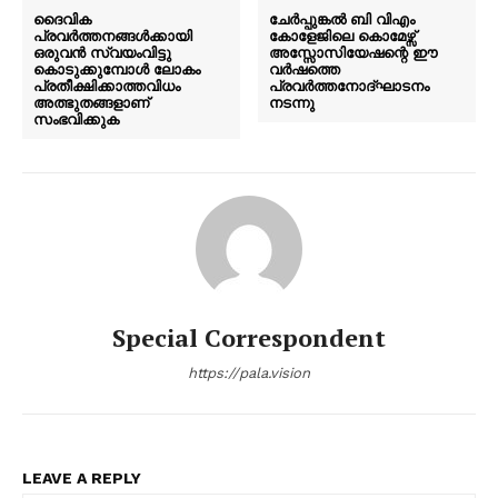
ദൈവിക
ചേർപ്പുങ്കൽ ബി വിഎം
പ്രവർത്തനങ്ങൾക്കായി
കോളേജിലെ കൊമേഴ്സ്
ഒരുവൻ സ്വയംവിട്ടു
അസ്സോസിയേഷന്റെ ഈ
കൊടുക്കുമ്പോൾ ലോകം
വർഷത്തെ
പ്രതീക്ഷിക്കാത്തവിധം
പ്രവർത്തനോദ്ഘാടനം
അത്ഭുതങ്ങളാണ്
നടന്നു
സംഭവിക്കുക
Special Correspondent
https://pala.vision
LEAVE A REPLY