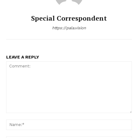
Special Correspondent
https://pala.vision
LEAVE A REPLY
Comment:
Na