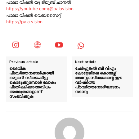
പാലാ വിഷൻ യൂ ട്യൂബ് ചാനൽ
https://youtube.com/@palavision
പാലാ വിഷൻ വെബ്സൈറ്റ്
https://pala.vision
Previous article
Next article
ദൈവിക
ചേർപ്പുങ്കൽ ബി വിഎം
പ്രവർത്തനങ്ങൾക്കായി
കോളേജിലെ കൊമേഴ്സ്
ഒരുവൻ സ്വയംവിട്ടു
അസ്സോസിയേഷന്റെ ഈ
കൊടുക്കുമ്പോൾ ലോകം
വർഷത്തെ
പ്രതീക്ഷിക്കാത്തവിധം
പ്രവർത്തനോദ്ഘാടനം
അത്ഭുതങ്ങളാണ്
നടന്നു
സംഭവിക്കുക