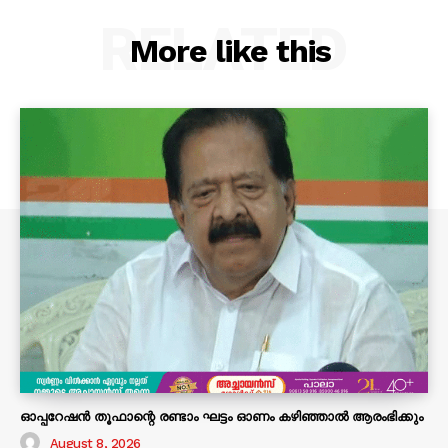
RELATED
More like this
ഓപ്പറേഷൻ തൂഫാന്റെ രണ്ടാം ഘട്ടം ഓണം കഴിഞ്ഞാൽ ആരംഭിക്കും
August 8, 2026