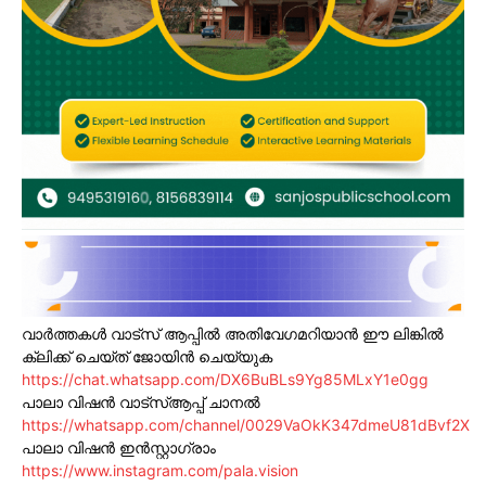
വാർത്തകൾ വാട്സ് ആപ്പിൽ അതിവേഗമറിയാൻ ഈ ലിങ്കിൽ
ക്ലിക്ക് ചെയ്ത് ജോയിൻ ചെയ്യുക
https://chat.whatsapp.com/DX6BuBLs9Yg85MLxY1e0gg
പാലാ വിഷൻ വാട്സ്ആപ്പ് ചാനൽ
https://whatsapp.com/channel/0029VaOkK347dmeU81dBvf2X
പാലാ വിഷൻ ഇൻസ്റ്റാഗ്രാം
https://www.instagram.com/pala.vision