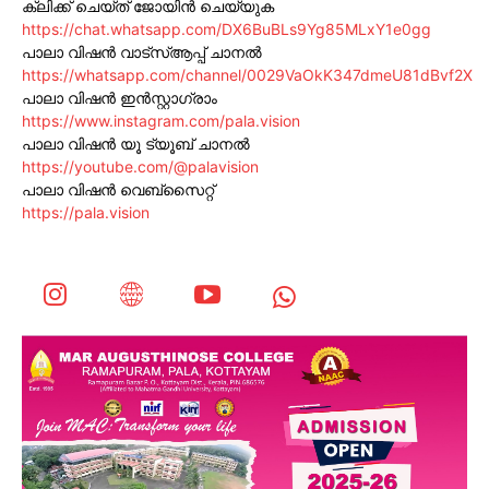
ക്ലിക്ക് ചെയ്ത് ജോയിൻ ചെയ്യുക
https://chat.whatsapp.com/DX6BuBLs9Yg85MLxY1e0gg
പാലാ വിഷൻ വാട്സ്ആപ്പ് ചാനൽ
https://whatsapp.com/channel/0029VaOkK347dmeU81dBvf2X
പാലാ വിഷൻ ഇൻസ്റ്റാഗ്രാം
https://www.instagram.com/pala.vision
പാലാ വിഷൻ യൂ ട്യൂബ് ചാനൽ
https://youtube.com/@palavision
പാലാ വിഷൻ വെബ്സൈറ്റ്
https://pala.vision