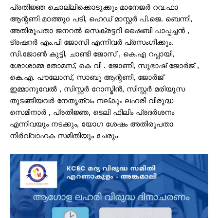
പ്രതിജ്ഞ ചൊല്ലിക്കൊടുക്കും മാനേജർ റവ.ഫാ
ആന്റണി മഠത്തുo പടി, ഹെഡ് മാസ്റ്റർ പി.ജെ. ബെന്നി,
അതിരൂപതാ ജനറൽ സെക്രട്ടറി ഷൈബി പാപ്പച്ചൻ ,
ട്രഷറർ എം.പി ജോസി എന്നിവർ പ്രസംഗിക്കും.
സി.ജോൺ കുട്ടി, ചാണ്ടി ജോസ് , കെ.എ റപ്പായി,
ശോശാമ്മ തോമസ്, കെ വി . ജോണി, സുഭാഷ് ജോർജ് ,
കെ.എ. പൗലോസ്, സാബു ആന്റണി, ജോർജ്
ഇമ്മാനുവേൽ , സിസ്റ്റർ റോസ്മിൻ, സിസ്റ്റർ മരിയൂസ
തുടങ്ങിയവർ നേതൃത്വം നല്കും ലഹരി വിരുദ്ധ
സെമിനാർ , പ്രതിജ്ഞ, ടെലി ഫിലിം പ്രദർശനം
എന്നിവയും നടക്കും, യോഗ ശേഷം അതിരൂപതാ
നിർവ്വാഹക സമിതിയും ചേരും