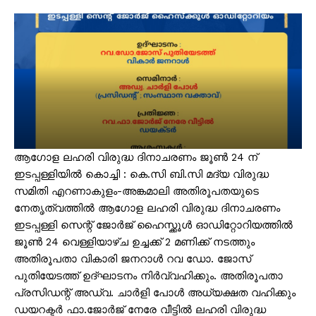
ആഗോള ലഹരി വിരുദ്ധ ദിനാചരണം ജൂൺ 24 ന്
ഇടപ്പള്ളിയിൽ കൊച്ചി : കെ.സി ബി.സി മദ്യ വിരുദ്ധ
സമിതി എറണാകുളം-അങ്കമാലി അതിരൂപതയുടെ
നേതൃത്വത്തിൽ ആഗോള ലഹരി വിരുദ്ധ ദിനാചരണം
ഇടപ്പള്ളി സെന്റ് ജോർജ് ഹൈസ്ക്കൂൾ ഓഡിറ്റോറിയത്തിൽ
ജൂൺ 24 വെള്ളിയാഴ്ച ഉച്ചക്ക് 2 മണിക്ക് നടത്തും
അതിരൂപതാ വികാരി ജനറാൾ റവ ഡോ. ജോസ്
പുതിയേടത്ത് ഉദ്ഘാടനം നിർവ്വഹിക്കും. അതിരൂപതാ
പ്രസിഡന്റ് അഡ്വ. ചാർളി പോൾ അധ്യക്ഷത വഹിക്കും
ഡയറക്ടർ ഫാ.ജോർജ് നേരേ വീട്ടിൽ ലഹരി വിരുദ്ധ