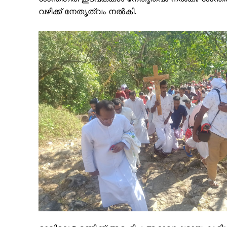
വഴിക്ക് നേതൃത്വം നൽകി.
PALA V