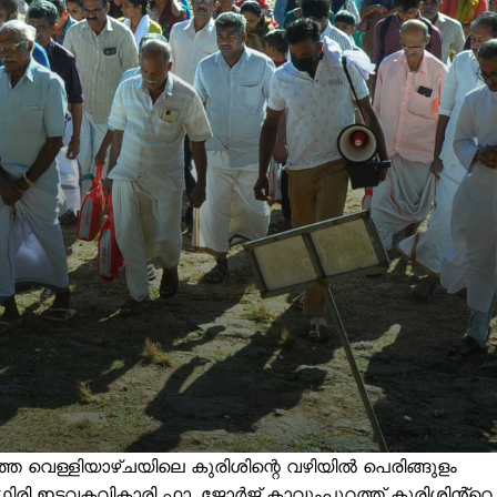
വെള്ളിയാഴ്ചയിലെ കുരിശിന്റെ വഴിയിൽ പെരിങ്ങുളം
ിരി ഇടവകവികാരി ഫാ. ജോർജ് കാവുംപുറത്ത് കുരിശിൻ്റെ