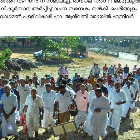
റെ വഴി 10:15 ന് സമാപിച്ചു. രാവിലെ 10:30 ന് മലമുകളി
Subscription Plans
ൽ വി.കുർബാന അർപ്പിച്ച് വചന സന്ദേശം നൽകി. പെരിങ്ങുളം
ുഴ വാഗമൺ പള്ളിവികാരി ഫാ. ആൻ്റണി വാഴയിൽ എന്നിവർ
My account
Grievance Redressal
E NOW