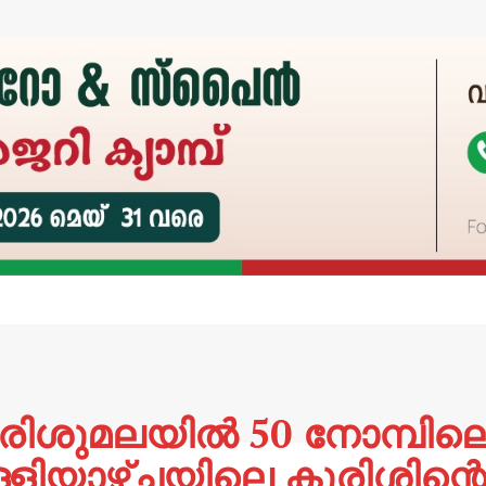
ിശുമലയിൽ 50 നോമ്പില
്ളിയാഴ്ചയിലെ കുരിശിന്റെ