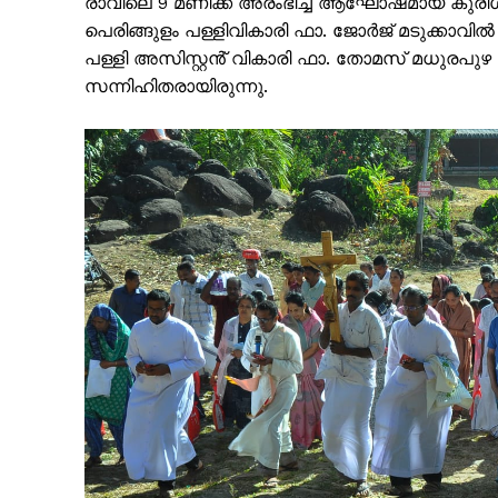
രാവിലെ 9 മണിക്ക് അരംഭിച്ച ആഘോഷമായ കുരിശിൻ്
പെരിങ്ങുളം പള്ളിവികാരി ഫാ. ജോർജ് മടുക്കാവി
പള്ളി അസിസ്റ്റൻ് വികാരി ഫാ. തോമസ് മധുരപ
സന്നിഹിതരായിരുന്നു.
SUBSCRIB