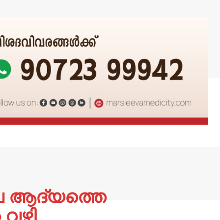
െ ആദ്യത്തെ
 വഴി