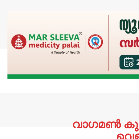
വാഗമൺ കുര
വെള