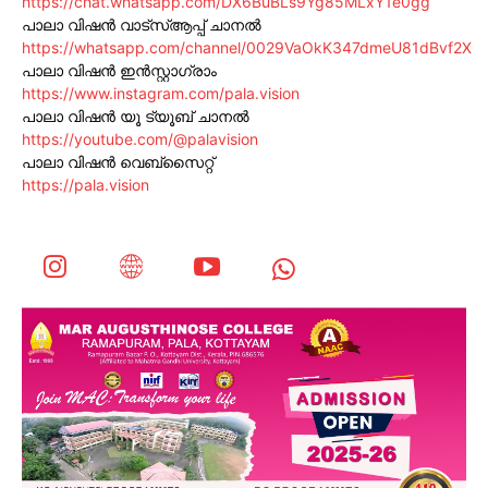
https://chat.whatsapp.com/DX6BuBLs9Yg85MLxY1e0gg
പാലാ വിഷൻ വാട്സ്ആപ്പ് ചാനൽ
https://whatsapp.com/channel/0029VaOkK347dmeU81dBvf2X
പാലാ വിഷൻ ഇൻസ്റ്റാഗ്രാം
https://www.instagram.com/pala.vision
പാലാ വിഷൻ യൂ ട്യൂബ് ചാനൽ
https://youtube.com/@palavision
പാലാ വിഷൻ വെബ്സൈറ്റ്
https://pala.vision