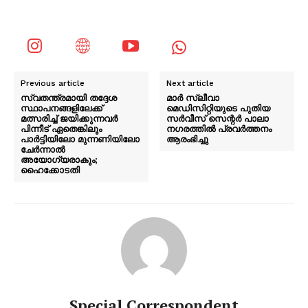
Previous article
Next article
സ്വതന്ത്രമായി തദ്ദേശ
മാർ സ്ലീവാ
സ്ഥാപനങ്ങളിലേക്ക്
മെഡിസിറ്റിയുടെ പുതിയ
മത്സരിച്ച് ജയിക്കുന്നവർ
സർവീസ് സെന്റർ പാലാ
പിന്നീട് ഏതെങ്കിലും
നഗരത്തിൽ പ്രവർത്തനം
പാർട്ടിയിലോ മുന്നണിയിലോ
ആരംഭിച്ചു
ചേർന്നാൽ
അയോഗ്യരാകും;
ഹൈക്കോടതി
Special Correspondent