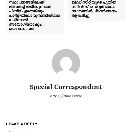
സ്ഥാപനങ്ങളിലേക്ക്
മെഡിസിറ്റിയുടെ പുതിയ
മത്സരിച്ച് ജയിക്കുന്നവർ
സർവീസ് സെന്റർ പാലാ
പിന്നീട് ഏതെങ്കിലും
നഗരത്തിൽ പ്രവർത്തനം
പാർട്ടിയിലോ മുന്നണിയിലോ
ആരംഭിച്ചു
ചേർന്നാൽ
അയോഗ്യരാകും;
ഹൈക്കോടതി
Special Correspondent
https://pala.vision
LEAVE A REPLY