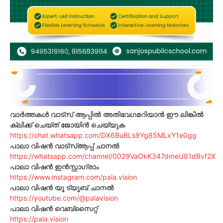
വാർത്തകൾ വാട്സ് ആപ്പിൽ അതിവേഗമറിയാൻ ഈ ലിങ്കിൽ
ക്ലിക്ക് ചെയ്ത് ജോയിൻ ചെയ്യുക
https://chat.whatsapp.com/DX6BuBLs9Yg85MLxY1e0gg
പാലാ വിഷൻ വാട്സ്ആപ്പ് ചാനൽ
https://whatsapp.com/channel/0029VaOkK347dmeU81dBvf2X
പാലാ വിഷൻ ഇൻസ്റ്റാഗ്രാം
https://www.instagram.com/pala.vision
പാലാ വിഷൻ യൂ ട്യൂബ് ചാനൽ
https://youtube.com/@palavision
പാലാ വിഷൻ വെബ്സൈറ്റ്
https://pala.vision