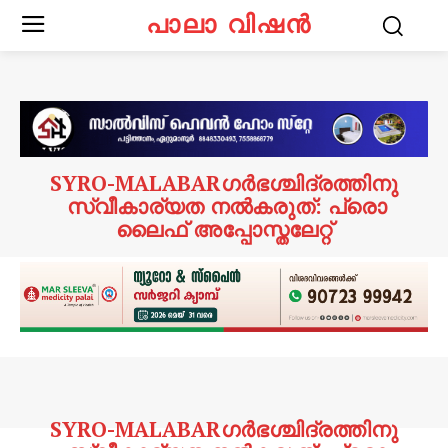
പാലാ വിഷൻ
SYRO-MALABARഗര്‍ഭശ്ചിദ്രത്തിനു
സ്വീകാര്യത നല്‍കരുത്: പ്രൊ
ലൈഫ് അപ്പോസ്തലേറ്റ്
SYRO-MALABARഗര്‍ഭശ്ചിദ്രത്തിനു