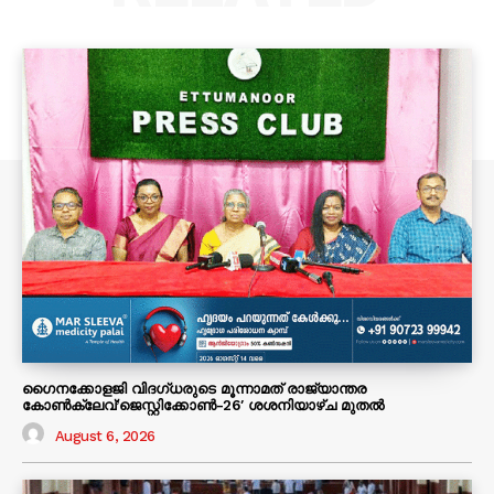
ഗൈനക്കോളജി വിദഗ്ധരുടെ മൂന്നാമത് രാജ്യാന്തര
കോണ്‍ക്ലേവ്’ജെസ്റ്റിക്കോണ്‍-26′ ശശനിയാഴ്‌ച മുതല്‍
August 6, 2026