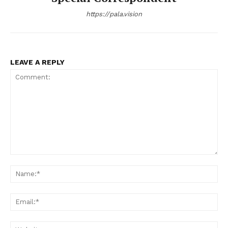
https://pala.vision
LEAVE A REPLY
Comment:
Na
Ema
Web