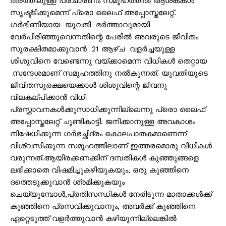
തരത്തിലുള്ള പ്രചാരണം സമൂഹത്തില്‍ ആശങ്കകള്‍
സൃഷ്ട്ടിക്കുമെന്ന് പ്രൊ ലൈഫ് അപ്പോസ്തലേറ്റ്.
ഗര്‍ഭിണിയായ യുവതി ഭര്‍ത്താവുമായി
വേര്‍പിരിഞ്ഞുവെന്നതിന്റെ പേരില്‍ അവരുടെ ജീവിതം
സുരക്ഷിതമാക്കുവാന്‍ 21 ആഴ്ച വളര്‍ച്ചയുള്ള
ശിശുവിനെ വേണ്ടെന്നു വയ്ക്കാമെന്ന വിധികള്‍ തെറ്റായ
സന്ദേശമാണ് സമൂഹത്തിനു നല്‍കുന്നത്. യുവതിയുടെ
ജീവിതസുരക്ഷയെക്കാള്‍ ശിശുവിന്റെ ജീവനു
വിലകല്പിക്കാന്‍ വിധി
പ്രസ്താവനകള്‍ക്കുസാധിക്കുന്നില്ലെന്നു പ്രൊ ലൈഫ്
അപ്പോസ്തലേറ്റ് ചൂണ്ടികാട്ടി. ജനിക്കാനുള്ള അവകാശം
നിഷേധിക്കുന്ന ഗര്‍ഭച്ഛിദ്രം കൊലപാതകമാണെന്ന്
വിശ്വസിക്കുന്ന സമൂഹത്തിലാണ് ഇത്തരമൊരു വിധികള്‍
വരുന്നത്.ആയിരക്കണക്കിന് ദമ്പതികള്‍ കുഞ്ഞുങ്ങളെ
ലഭിക്കാതെ വിഷമിച്ചുകഴിയുകയും, ഒരു കുഞ്ഞിനെ
ദത്തെടുക്കുവാന്‍ ശ്രമിക്കുകയും
ചെയ്യുമ്പോള്‍,പ്രതിസന്ധികള്‍ നേരിടുന്ന മാതാക്കള്‍ക്ക്
കുഞ്ഞിനെ പ്രസവിക്കുവാനും, അവര്‍ക്ക് കുഞ്ഞിനെ
ഏറ്റെടുത്ത് വളര്‍ത്തുവാന്‍ കഴിയുന്നില്ലെങ്കില്‍