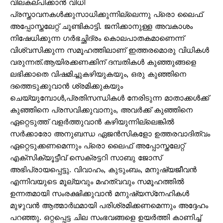
വിലകല്പിക്കാന്‍ വിധി
പ്രസ്താവനകള്‍ക്കുസാധിക്കുന്നില്ലെന്നു പ്രൊ ലൈഫ്
അപ്പോസ്തലേറ്റ് ചൂണ്ടികാട്ടി. ജനിക്കാനുള്ള അവകാശം
നിഷേധിക്കുന്ന ഗര്‍ഭച്ഛിദ്രം കൊലപാതകമാണെന്ന്
വിശ്വസിക്കുന്ന സമൂഹത്തിലാണ് ഇത്തരമൊരു വിധികള്‍
വരുന്നത്.ആയിരക്കണക്കിന് ദമ്പതികള്‍ കുഞ്ഞുങ്ങളെ
ലഭിക്കാതെ വിഷമിച്ചുകഴിയുകയും, ഒരു കുഞ്ഞിനെ
ദത്തെടുക്കുവാന്‍ ശ്രമിക്കുകയും
ചെയ്യുമ്പോള്‍,പ്രതിസന്ധികള്‍ നേരിടുന്ന മാതാക്കള്‍ക്ക്
കുഞ്ഞിനെ പ്രസവിക്കുവാനും, അവര്‍ക്ക് കുഞ്ഞിനെ
ഏറ്റെടുത്ത് വളര്‍ത്തുവാന്‍ കഴിയുന്നില്ലെങ്കില്‍
സര്‍ക്കാരോ അനുബന്ധ ഏജന്‍സികളോ ഉത്തരവാദിത്വം
ഏറ്റെടുക്കണമെന്നും പ്രൊ ലൈഫ് അപ്പോസ്തലേറ്റ്
എക്‌സിക്യൂട്ടീവ് സെക്രട്ടറി സാബു ജോസ്
അഭിപ്രായപ്പെട്ടു. വിവാഹം, കുടുംബം, മനുഷ്യജീവന്‍
എന്നിവയുടെ മൂല്യവും മഹത്വവും സമൂഹത്തില്‍
ഉന്നതമായി സംരക്ഷിക്കുവാന്‍ മനുഷ്യസ്‌നേഹികള്‍
മുഴുവന്‍ ആത്മാര്‍ഥമായി പരിശ്രമിക്കണമെന്നും അദ്ദേഹം
പറഞ്ഞു. ഒറ്റപ്പെട്ട ചില സംഭവങ്ങളെ ഉയര്‍ത്തി കാണിച്ച്