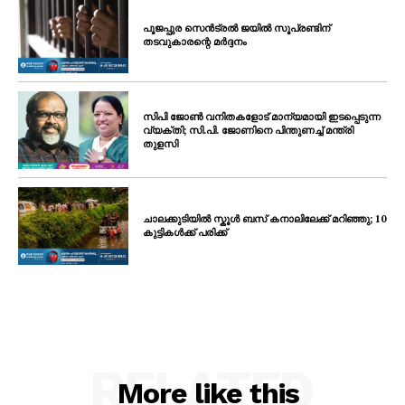
പൂജപ്പുര സെൻട്രൽ ജയിൽ സൂപ്രണ്ടിന്
തടവുകാരന്റെ മർദ്ദനം
സിപി ജോൺ വനിതകളോട് മാന്യമായി ഇടപ്പെടുന്ന
വ്യക്തി; സി.പി. ജോണിനെ പിന്തുണച്ച് മന്ത്രി
തുളസി
ചാലക്കുടിയിൽ സ്കൂൾ ബസ് കനാലിലേക്ക് മറിഞ്ഞു; 10
കുട്ടികൾക്ക് പരിക്ക്
RELATED
More like this