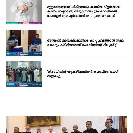
മുട്ടുവേദനയ്ക്ക് ചികിത്സയ്‌ക്കെത്തിയ വീട്ടമ്മയ്ക്ക്
കാഴ്ച നഷ്ടമായി; തിരുവനന്തപുരം മെഡിക്കൽ
കോളേജ് ഡോക്ടർക്കെതിരെ ഗുരുതര പരാതി
അർജുൻ ആയങ്കിക്കെതിരെ കാപ്പ ചുമത്താൻ നീക്കം;
കൊടും ക്രിമിനലെന്ന് പൊലീസിന്റെ റിപ്പോർട്ട്
‘ജ്വാല’യിൽ യുവത്വത്തിന്റെ കലാപ്രതിഭകൾ
മാറ്റുരച്ചു