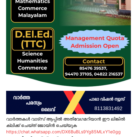
വാർത്തകൾ വാട്സ് ആപ്പിൽ അതിവേഗമറിയാൻ ഈ ലിങ്കിൽ
ക്ലിക്ക് ചെയ്ത് ജോയിൻ ചെയ്യുക
https://chat.whatsapp.com/DX6BuBLs9Yg85MLxY1e0gg