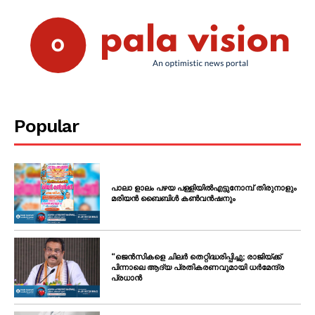
Popular
പാലാ ളാലം പഴയ പള്ളിയിൽഎട്ടുനോമ്പ് തിരുനാളും
മരിയൻ ബൈബിൾ കൺവൻഷനും
“ജെൻസികളെ ചിലർ തെറ്റിദ്ധരിപ്പിച്ചു; രാജിയ്ക്ക്
പിന്നാലെ ആദ്യ പ്രതികരണവുമായി ധർമേന്ദ്ര
പ്രധാൻ