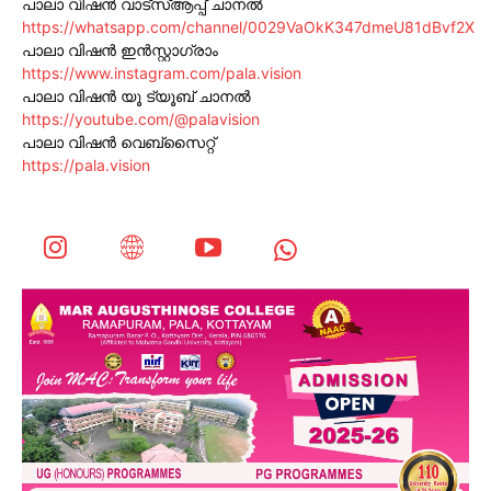
പാലാ വിഷൻ വാട്സ്ആപ്പ് ചാനൽ
https://whatsapp.com/channel/0029VaOkK347dmeU81dBvf2X
പാലാ വിഷൻ ഇൻസ്റ്റാഗ്രാം
https://www.instagram.com/pala.vision
പാലാ വിഷൻ യൂ ട്യൂബ് ചാനൽ
https://youtube.com/@palavision
പാലാ വിഷൻ വെബ്സൈറ്റ്
https://pala.vision