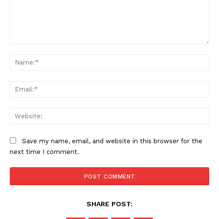
Comment:
Na
Ema
Web
Save my name, email, and website in this browser for the
next time I comment.
SHARE POST: