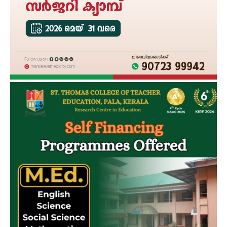
SUBSCRIBE NOW
PALA VISION
About
Contact us
Subscription Plans
My account
Grievance Redressal