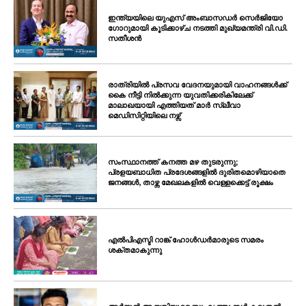
ഇന്ത്യയിലെ യുഎസ് അംബാസഡർ സെർജിയോ
ഗോറുമായി കൂടിക്കാഴ്ച നടത്തി മുഖ്യമന്ത്രി വി.ഡി.
സതീശൻ
രാത്രിയിൽ പ്രസവ വേദനയുമായി വാഹനങ്ങൾക്ക്
കൈ നീട്ടി നിൽക്കുന്ന യുവതിക്കരികിലേക്ക്
മാലാഖയായി എത്തിയത് മാർ സ്ലീവാ
മെഡിസിറ്റിയിലെ നഴ്സ്
സംസ്ഥാനത്ത് കനത്ത മഴ തുടരുന്നു;
പ്രളയബാധിത പ്രദേശങ്ങളിൽ ദുരിതമൊഴിയാതെ
ജനങ്ങൾ, താഴ്ന്ന മേഖലകളിൽ വെള്ളക്കെട്ട് രൂക്ഷം
എൽപിഎസ്ടി റാങ്ക് ഹോൾഡർമാരുടെ സമരം
ശക്തമാകുന്നു