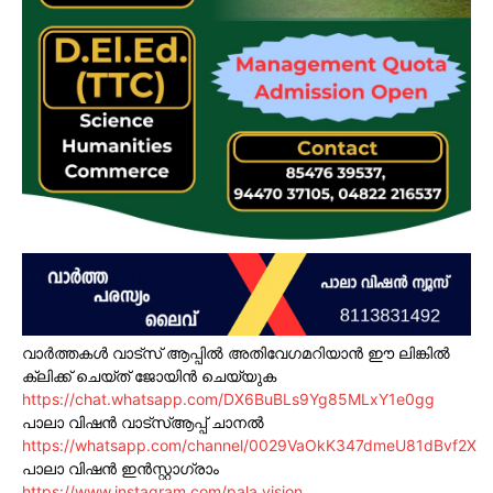
വാർത്തകൾ വാട്സ് ആപ്പിൽ അതിവേഗമറിയാൻ ഈ ലിങ്കിൽ
ക്ലിക്ക് ചെയ്ത് ജോയിൻ ചെയ്യുക
https://chat.whatsapp.com/DX6BuBLs9Yg85MLxY1e0gg
പാലാ വിഷൻ വാട്സ്ആപ്പ് ചാനൽ
https://whatsapp.com/channel/0029VaOkK347dmeU81dBvf2X
പാലാ വിഷൻ ഇൻസ്റ്റാഗ്രാം
https://www.instagram.com/pala.vision