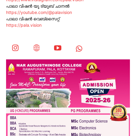
പാലാ വിഷൻ യൂ ട്യൂബ് ചാനൽ
https://youtube.com/@palavision
പാലാ വിഷൻ വെബ്സൈറ്റ്
https://pala.vision