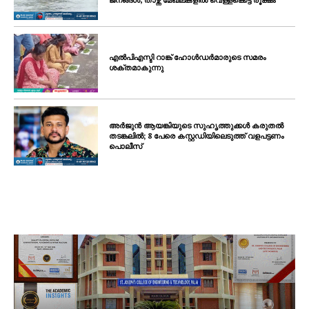
ജനങ്ങൾ, താഴ്ന്ന മേഖലകളിൽ വെള്ളക്കെട്ട് രൂക്ഷം
എൽപിഎസ്ടി റാങ്ക് ഹോൾഡർമാരുടെ സമരം
ശക്തമാകുന്നു
അർജുൻ ആയങ്കിയുടെ സുഹൃത്തുക്കൾ കരുതൽ
തടങ്കലിൽ; 8 പേരെ കസ്റ്റഡിയിലെടുത്ത് വളപട്ടണം
പൊലീസ്