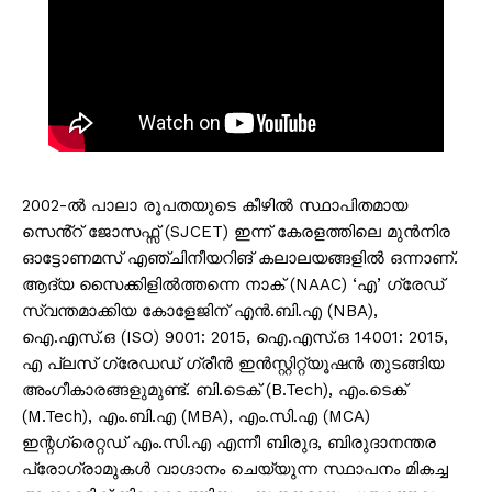
2002-ൽ പാലാ രൂപതയുടെ കീഴിൽ സ്ഥാപിതമായ
സെൻ്റ് ജോസഫ്സ് (SJCET) ഇന്ന് കേരളത്തിലെ മുൻനിര
ഓട്ടോണമസ് എഞ്ചിനീയറിങ് കലാലയങ്ങളിൽ ഒന്നാണ്.
ആദ്യ സൈക്കിളിൽത്തന്നെ നാക് (NAAC) ‘എ’ ഗ്രേഡ്
സ്വന്തമാക്കിയ കോളേജിന് എൻ.ബി.എ (NBA),
ഐ.എസ്.ഒ (ISO) 9001: 2015, ഐ.എസ്.ഒ 14001: 2015,
എ പ്ലസ് ഗ്രേഡഡ് ഗ്രീൻ ഇൻസ്റ്റിറ്റ്യൂഷൻ തുടങ്ങിയ
അംഗീകാരങ്ങളുമുണ്ട്. ബി.ടെക് (B.Tech), എം.ടെക്
(M.Tech), എം.ബി.എ (MBA), എം.സി.എ (MCA)
ഇന്റഗ്രെറ്റഡ് എം.സി.എ എന്നീ ബിരുദ, ബിരുദാനന്തര
പ്രോഗ്രാമുകൾ വാഗ്ദാനം ചെയ്യുന്ന സ്ഥാപനം മികച്ച