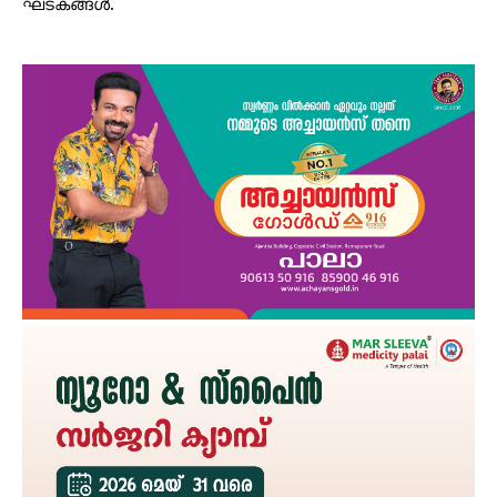
ഘടകങ്ങൾ.