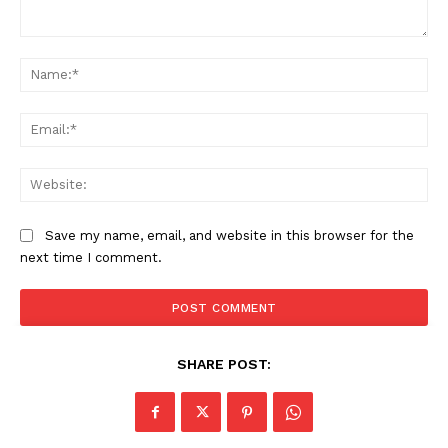
Comment:
Na
Ema
Web
PALA VISION
Save my name, email, and website in this browser for the
next time I comment.
SHARE POST: