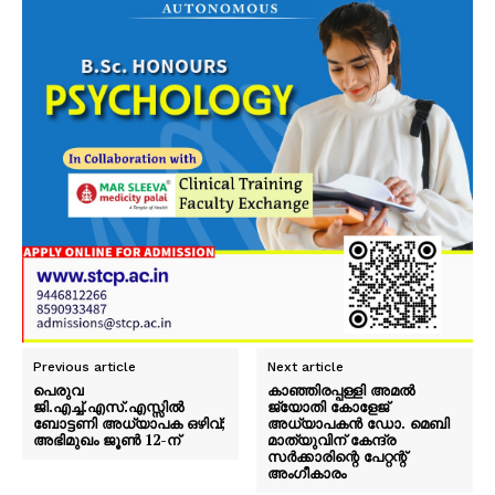
Previous article
Next article
പെരുവ
കാഞ്ഞിരപ്പള്ളി അമൽ
ജി.എച്ച്.എസ്.എസ്സിൽ
ജ്യോതി കോളേജ്
ബോട്ടണി അധ്യാപക ഒഴിവ്;
അധ്യാപകൻ ഡോ. മെബി
അഭിമുഖം ജൂൺ 12-ന്
മാത്യുവിന് കേന്ദ്ര
സർക്കാരിന്റെ പേറ്റന്റ്
അംഗീകാരം