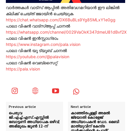
വാർത്തകൾ വാട്സ് ആപ്പിൽ അതിവേഗമറിയാൻ ഈ ലിങ്കിൽ
ക്ലിക്ക് ചെയ്ത് ജോയിൻ ചെയ്യുക
https://chat.whatsapp.com/DX6BuBLs9Yg85MLxY1e0gg
പാലാ വിഷൻ വാട്സ്ആപ്പ് ചാനൽ
https://whatsapp.com/channel/0029VaOkK347dmeU81dBvf2X
പാലാ വിഷൻ ഇൻസ്റ്റാഗ്രാം
https://www.instagram.com/pala.vision
പാലാ വിഷൻ യൂ ട്യൂബ് ചാനൽ
https://youtube.com/@palavision
പാലാ വിഷൻ വെബ്സൈറ്റ്
https://pala.vision
Previous article
Next article
പെരുവ
കാഞ്ഞിരപ്പള്ളി അമൽ
ജി.എച്ച്.എസ്.എസ്സിൽ
ജ്യോതി കോളേജ്
ബോട്ടണി അധ്യാപക ഒഴിവ്;
അധ്യാപകൻ ഡോ. മെബി
അഭിമുഖം ജൂൺ 12-ന്
മാത്യുവിന് കേന്ദ്ര
സർക്കാരിന്റെ പേറ്റന്റ്