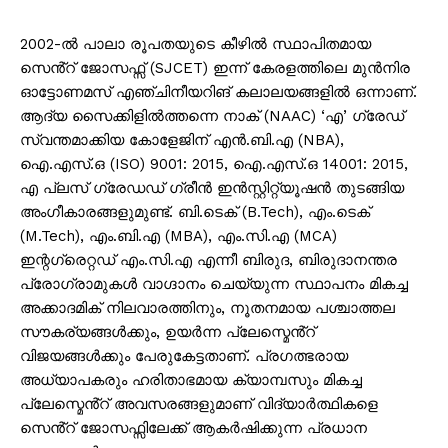
2002-ൽ പാലാ രൂപതയുടെ കീഴിൽ സ്ഥാപിതമായ
സെൻ്റ് ജോസഫ്സ് (SJCET) ഇന്ന് കേരളത്തിലെ മുൻനിര
ഓട്ടോണമസ് എഞ്ചിനീയറിങ് കലാലയങ്ങളിൽ ഒന്നാണ്.
ആദ്യ സൈക്കിളിൽത്തന്നെ നാക് (NAAC) ‘എ’ ഗ്രേഡ്
സ്വന്തമാക്കിയ കോളേജിന് എൻ.ബി.എ (NBA),
ഐ.എസ്.ഒ (ISO) 9001: 2015, ഐ.എസ്.ഒ 14001: 2015,
എ പ്ലസ് ഗ്രേഡഡ് ഗ്രീൻ ഇൻസ്റ്റിറ്റ്യൂഷൻ തുടങ്ങിയ
അംഗീകാരങ്ങളുമുണ്ട്. ബി.ടെക് (B.Tech), എം.ടെക്
(M.Tech), എം.ബി.എ (MBA), എം.സി.എ (MCA)
ഇന്റഗ്രെറ്റഡ് എം.സി.എ എന്നീ ബിരുദ, ബിരുദാനന്തര
പ്രോഗ്രാമുകൾ വാഗ്ദാനം ചെയ്യുന്ന സ്ഥാപനം മികച്ച
അക്കാദമിക് നിലവാരത്തിനും, നൂതനമായ പശ്ചാത്തല
സൗകര്യങ്ങൾക്കും, ഉയർന്ന പ്ലേസ്മെൻ്റ്
വിജയങ്ങൾക്കും പേരുകേട്ടതാണ്. പ്രഗത്ഭരായ
അധ്യാപകരും ഹരിതാഭമായ ക്യാമ്പസും മികച്ച
പ്ലേസ്മെൻ്റ് അവസരങ്ങളുമാണ് വിദ്യാർത്ഥികളെ
സെൻ്റ് ജോസഫ്സിലേക്ക് ആകർഷിക്കുന്ന പ്രധാന