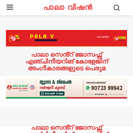
പാലാ വിഷൻ
പാലാ സെൻ്റ് ജോസഫ്സ്
എഞ്ചിനീയറിങ് കോളേജിന്
അംഗീകാരങ്ങളുടെ പെരുമ
പാലാ സെൻ്റ് ജോസഫ്സ്