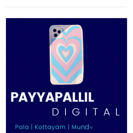
SUBSCRIBE NOW
PALA VISION
About
Contact us
Subscription Plans
My account
Grievance Redressal