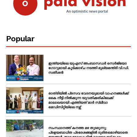
Popular
ഇന്ത്യയിലെ യുഎസ് അംബാസഡർ സെർജിയോ
ഗോറുമായി കൂടിക്കാഴ്ച നടത്തി മുഖ്യമന്ത്രി വി.ഡി.
സതീശൻ
രാത്രിയിൽ പ്രസവ വേദനയുമായി വാഹനങ്ങൾക്ക്
കൈ നീട്ടി നിൽക്കുന്ന യുവതിക്കരികിലേക്ക്
മാലാഖയായി എത്തിയത് മാർ സ്ലീവാ
മെഡിസിറ്റിയിലെ നഴ്സ്
സംസ്ഥാനത്ത് കനത്ത മഴ തുടരുന്നു;
പ്രളയബാധിത പ്രദേശങ്ങളിൽ ദുരിതമൊഴിയാതെ