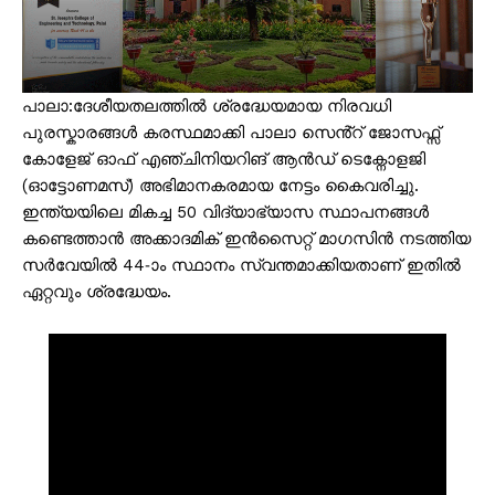
പാലാ:ദേശീയതലത്തിൽ ശ്രദ്ധേയമായ നിരവധി
പുരസ്കാരങ്ങൾ കരസ്ഥമാക്കി പാലാ സെൻ്റ് ജോസഫ്സ്
കോളേജ് ഓഫ് എഞ്ചിനിയറിങ് ആൻഡ് ടെക്നോളജി
(ഓട്ടോണമസ്) അഭിമാനകരമായ നേട്ടം കൈവരിച്ചു.
ഇന്ത്യയിലെ മികച്ച 50 വിദ്യാഭ്യാസ സ്ഥാപനങ്ങൾ
കണ്ടെത്താൻ അക്കാദമിക് ഇൻസൈറ്റ് മാഗസിൻ നടത്തിയ
സർവേയിൽ 44-ാം സ്ഥാനം സ്വന്തമാക്കിയതാണ് ഇതിൽ
ഏറ്റവും ശ്രദ്ധേയം.