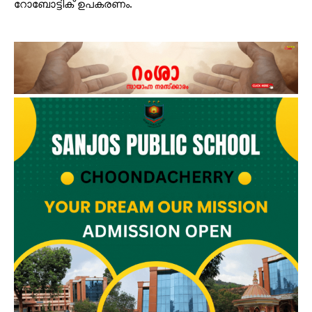
റോബോട്ടിക് ഉപകരണം.