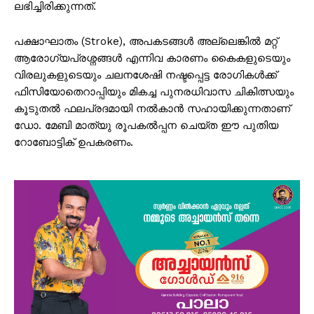
ലഭിച്ചിരിക്കുന്നത്.
പക്ഷാഘാതം (Stroke), അപകടങ്ങൾ അല്ലെങ്കിൽ മറ്റ്
ആരോഗ്യപ്രശ്നങ്ങൾ എന്നിവ കാരണം കൈകളുടെയും
വിരലുകളുടെയും ചലനശേഷി നഷ്ടപ്പെട്ട രോഗികൾക്ക്
ഫിസിയോതെറാപ്പിയും മികച്ച പുനരധിവാസ ചികിത്സയും
കൂടുതൽ ഫലപ്രദമായി നൽകാൻ സഹായിക്കുന്നതാണ്
ഡോ. മേബി മാത്യു രൂപകൽപ്പന ചെയ്ത ഈ പുതിയ
റോബോട്ടിക് ഉപകരണം.