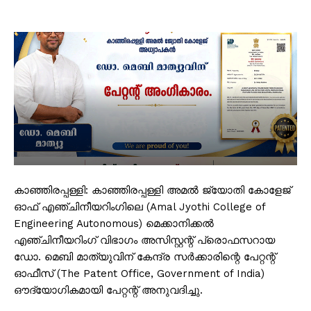
കാഞ്ഞിരപ്പള്ളി: കാഞ്ഞിരപ്പള്ളി അമൽ ജ്യോതി കോളേജ്
ഓഫ് എഞ്ചിനീയറിംഗിലെ (Amal Jyothi College of
Engineering Autonomous) മെക്കാനിക്കൽ
എഞ്ചിനീയറിംഗ് വിഭാഗം അസിസ്റ്റന്റ് പ്രൊഫസറായ
ഡോ. മെബി മാത്യുവിന് കേന്ദ്ര സർക്കാരിന്റെ പേറ്റന്റ്
ഓഫീസ് (The Patent Office, Government of India)
ഔദ്യോഗികമായി പേറ്റന്റ് അനുവദിച്ചു.