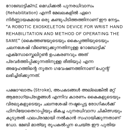
റോബോട്ടിക്സ്, മെഡിക്കൽ പുനരധിവാസം
(Rehabilitation) എന്നീ മേഖലകളിൽ ഏറെ
നിർണ്ണായകമായ ഒരു കണ്ടുപിടിത്തത്തിനാണ് ഈ നേട്ടം.
“A ROBOTIC EXOSKELETON DEVICE FOR WRIST HAND
REHABILITATION AND METHOD OF OPERATING THE
SAME” (കൈത്തണ്ടയുടെയും കൈപ്പത്തിയുടെയും
ചലനശേഷി വീണ്ടെടുക്കുന്നതിനുള്ള റോബോട്ടിക്
എക്സോസ്കെലിറ്റൺ ഉപകരണവും അത്
പ്രവർത്തിപ്പിക്കുന്നതിനുള്ള രീതിയും) എന്ന
അദ്ദേഹത്തിന്റെ നൂതന ഗവേഷണത്തിനാണ് പേറ്റന്റ്
ലഭിച്ചിരിക്കുന്നത്.
പക്ഷാഘാതം (Stroke), അപകടങ്ങൾ അല്ലെങ്കിൽ മറ്റ്
ആരോഗ്യപ്രശ്നങ്ങൾ എന്നിവ കാരണം കൈകളുടെയും
വിരലുകളുടെയും ചലനശേഷി നഷ്ടപ്പെട്ട രോഗികൾക്ക്
ഫിസിയോതെറാപ്പിയും മികച്ച പുനരധിവാസ ചികിത്സയും
കൂടുതൽ ഫലപ്രദമായി നൽകാൻ സഹായിക്കുന്നതാണ്
ഡോ. മേബി മാത്യു രൂപകൽപ്പന ചെയ്ത ഈ പുതിയ