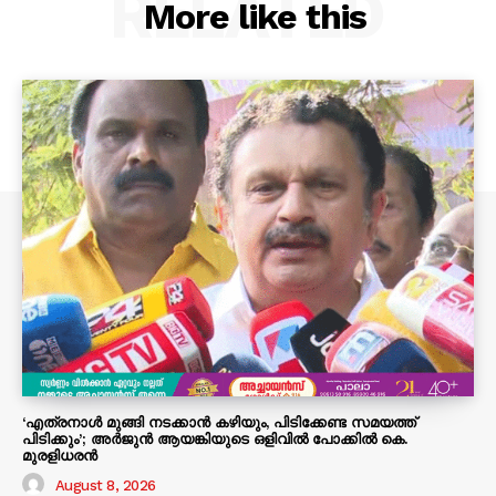
RELATED
More like this
‘എത്രനാൾ മുങ്ങി നടക്കാൻ കഴിയും, പിടിക്കേണ്ട സമയത്ത്
പിടിക്കും’; അർജുൻ ആയങ്കിയുടെ ഒളിവിൽ പോക്കിൽ കെ.
മുരളിധരൻ
August 8, 2026