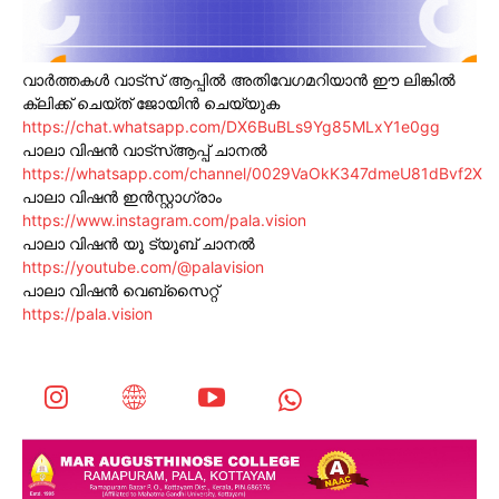
വാർത്തകൾ വാട്സ് ആപ്പിൽ അതിവേഗമറിയാൻ ഈ ലിങ്കിൽ
ക്ലിക്ക് ചെയ്ത് ജോയിൻ ചെയ്യുക
https://chat.whatsapp.com/DX6BuBLs9Yg85MLxY1e0gg
പാലാ വിഷൻ വാട്സ്ആപ്പ് ചാനൽ
https://whatsapp.com/channel/0029VaOkK347dmeU81dBvf2X
പാലാ വിഷൻ ഇൻസ്റ്റാഗ്രാം
https://www.instagram.com/pala.vision
പാലാ വിഷൻ യൂ ട്യൂബ് ചാനൽ
https://youtube.com/@palavision
പാലാ വിഷൻ വെബ്സൈറ്റ്
https://pala.vision