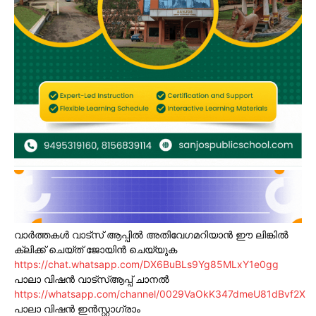
വാർത്തകൾ വാട്സ് ആപ്പിൽ അതിവേഗമറിയാൻ ഈ ലിങ്കിൽ
ക്ലിക്ക് ചെയ്ത് ജോയിൻ ചെയ്യുക
https://chat.whatsapp.com/DX6BuBLs9Yg85MLxY1e0gg
പാലാ വിഷൻ വാട്സ്ആപ്പ് ചാനൽ
https://whatsapp.com/channel/0029VaOkK347dmeU81dBvf2X
പാലാ വിഷൻ ഇൻസ്റ്റാഗ്രാം