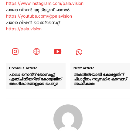
https://www.instagram.com/pala.vision
പാലാ വിഷൻ യൂ ട്യൂബ് ചാനൽ
https://youtube.com/@palavision
പാലാ വിഷൻ വെബ്സൈറ്റ്
https://pala.vision
Previous article
Next article
പാലാ സെൻ്റ് ജോസഫ്സ്
അമൽജ്യോതി കോളേജിന്
എഞ്ചിനീയറിങ് കോളേജിന്
പ്ലാറ്റിനം സുസ്ഥിര കാമ്പസ്
അംഗീകാരങ്ങളുടെ പെരുമ
അംഗീകാരം