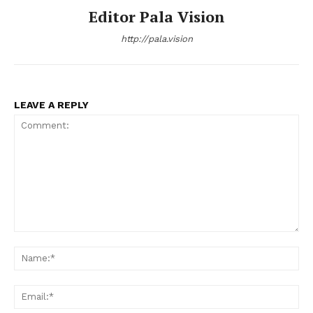
Editor Pala Vision
http://pala.vision
LEAVE A REPLY
Comment:
Na
Ema