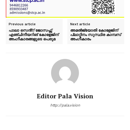
Previous article
Next article
പാലാ സെൻ്റ് ജോസഫ്സ്
അമൽജ്യോതി കോളേജിന്
എഞ്ചിനീയറിങ് കോളേജിന്
പ്ലാറ്റിനം സുസ്ഥിര കാമ്പസ്
അംഗീകാരങ്ങളുടെ പെരുമ
അംഗീകാരം
Editor Pala Vision
http://pala.vision