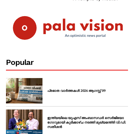
Popular
പ്രഭാത വാർത്തകൾ 2026 ആഗസ്റ്റ് 09
ഇന്ത്യയിലെ യുഎസ് അംബാസഡർ സെർജിയോ
ഗോറുമായി കൂടിക്കാഴ്ച നടത്തി മുഖ്യമന്ത്രി വി.ഡി.
സതീശൻ