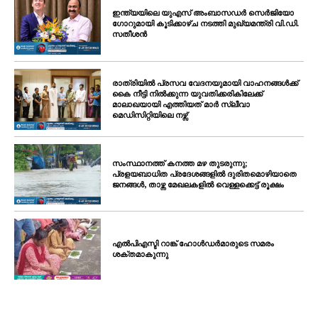
ഇന്ത്യയിലെ യുഎസ് അംബാസഡർ സെർജിയോ
ഗോറുമായി കൂടിക്കാഴ്ച നടത്തി മുഖ്യമന്ത്രി വി.ഡി.
സതീശൻ
രാത്രിയിൽ പ്രസവ വേദനയുമായി വാഹനങ്ങൾക്ക്
കൈ നീട്ടി നിൽക്കുന്ന യുവതിക്കരികിലേക്ക്
മാലാഖയായി എത്തിയത് മാർ സ്ലീവാ
മെഡിസിറ്റിയിലെ നഴ്സ്
സംസ്ഥാനത്ത് കനത്ത മഴ തുടരുന്നു;
പ്രളയബാധിത പ്രദേശങ്ങളിൽ ദുരിതമൊഴിയാതെ
ജനങ്ങൾ, താഴ്ന്ന മേഖലകളിൽ വെള്ളക്കെട്ട് രൂക്ഷം
എൽപിഎസ്ടി റാങ്ക് ഹോൾഡർമാരുടെ സമരം
ശക്തമാകുന്നു