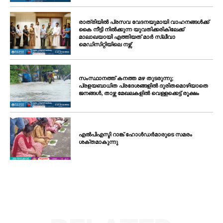
രാത്രിയിൽ പ്രസവ വേദനയുമായി വാഹനങ്ങൾക്ക്
കൈ നീട്ടി നിൽക്കുന്ന യുവതിക്കരികിലേക്ക്
മാലാഖയായി എത്തിയത് മാർ സ്ലീവാ
മെഡിസിറ്റിയിലെ നഴ്സ്
സംസ്ഥാനത്ത് കനത്ത മഴ തുടരുന്നു;
പ്രളയബാധിത പ്രദേശങ്ങളിൽ ദുരിതമൊഴിയാതെ
ജനങ്ങൾ, താഴ്ന്ന മേഖലകളിൽ വെള്ളക്കെട്ട് രൂക്ഷം
എൽപിഎസ്ടി റാങ്ക് ഹോൾഡർമാരുടെ സമരം
ശക്തമാകുന്നു