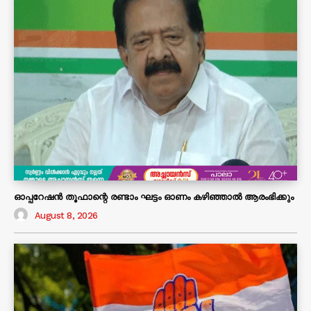
ഓപ്പറേഷൻ തൂഫാന്റെ രണ്ടാം ഘട്ടം ഓണം കഴിഞ്ഞാൽ ആരംഭിക്കും
August 8, 2026