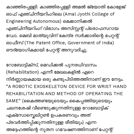
കാഞ്ഞിരപ്പള്ളി: കാഞ്ഞിരപ്പള്ളി അമൽ ജ്യോതി കോളേജ്
ഓഫ് എഞ്ചിനീയറിംഗിലെ (Amal Jyothi College of
Engineering Autonomous) മെക്കാനിക്കൽ
എഞ്ചിനീയറിംഗ് വിഭാഗം അസിസ്റ്റന്റ് പ്രൊഫസറായ
ഡോ. മെബി മാത്യുവിന് കേന്ദ്ര സർക്കാരിന്റെ പേറ്റന്റ്
ഓഫീസ് (The Patent Office, Government of India)
ഔദ്യോഗികമായി പേറ്റന്റ് അനുവദിച്ചു.
റോബോട്ടിക്സ്, മെഡിക്കൽ പുനരധിവാസം
(Rehabilitation) എന്നീ മേഖലകളിൽ ഏറെ
നിർണ്ണായകമായ ഒരു കണ്ടുപിടിത്തത്തിനാണ് ഈ നേട്ടം.
“A ROBOTIC EXOSKELETON DEVICE FOR WRIST HAND
REHABILITATION AND METHOD OF OPERATING THE
SAME” (കൈത്തണ്ടയുടെയും കൈപ്പത്തിയുടെയും
ചലനശേഷി വീണ്ടെടുക്കുന്നതിനുള്ള റോബോട്ടിക്
എക്സോസ്കെലിറ്റൺ ഉപകരണവും അത്
പ്രവർത്തിപ്പിക്കുന്നതിനുള്ള രീതിയും) എന്ന
അദ്ദേഹത്തിന്റെ നൂതന ഗവേഷണത്തിനാണ് പേറ്റന്റ്