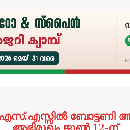
്.എസ്.എസ്സിൽ ബോട്ടണി 
അഭിമുഖം ജൂൺ 12-ന്