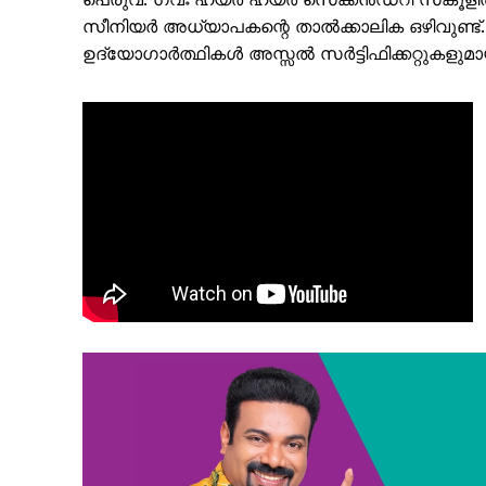
സീനിയർ അധ്യാപകന്റെ താൽക്കാലിക ഒഴിവുണ്ട്. അ
ഉദ്യോഗാർത്ഥികൾ അസ്സൽ സർട്ടിഫിക്കറ്റുകളുമായ
PALA V