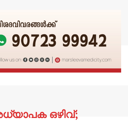
അധ്യാപക ഒഴിവ്;