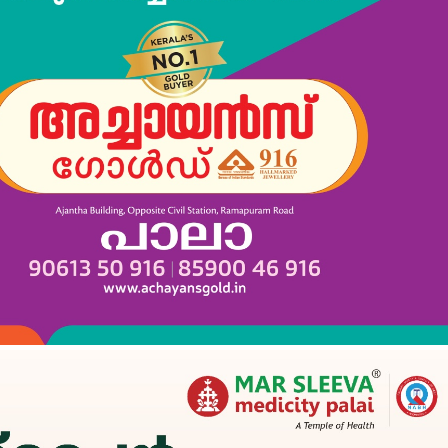
Subscription Plans
My account
Grievance Redressal
E NOW