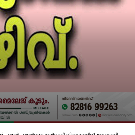
ിൽ ഹയർ ഹയർസെക്കൻഡറി വിഭാഗത്തിൽ ബോട്ടണി