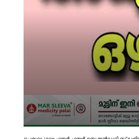
പെരുവ: ഗവഃ ഹയർ ഹയർ സെക്കൻഡറി സ്‌കൂള