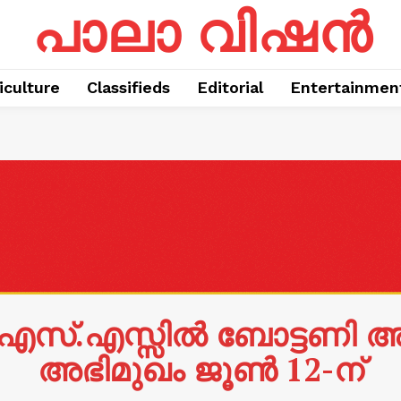
പാലാ വിഷൻ
iculture
Classifieds
Editorial
Entertainmen
്.എസ്.എസ്സിൽ ബോട്ടണി 
അഭിമുഖം ജൂൺ 12-ന്