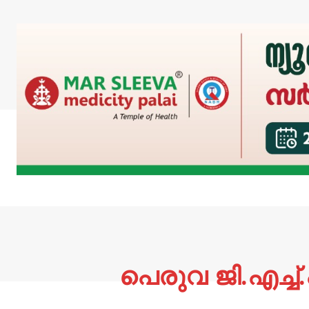
പെരുവ ജി.എച്ച