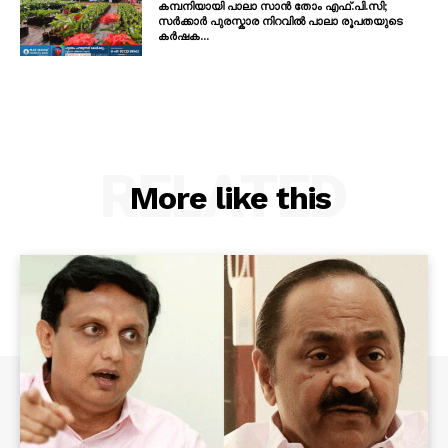
കമ്പനിയായി പാലാ സാൻ തോം എഫ്.പി.സി;
സർക്കാർ പുരസ്കാര നിറവിൽ പാലാ രൂപതയുടെ
കർഷക...
RELATED
More like this