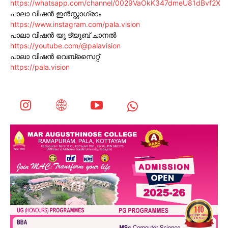
https://whatsapp.com/channel/0029VaOkK347dmeU81dBvf2X
പാലാ വിഷൻ ഇൻസ്റ്റാഗ്രാം
https://www.instagram.com/pala.vision
പാലാ വിഷൻ യൂ ട്യൂബ് ചാനൽ
https://youtube.com/@palavision
പാലാ വിഷൻ വെബ്സൈറ്റ്
https://pala.vision