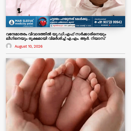
വന്ദേമാതരം വിവാദത്തിൽ യു.ഡി.എഫ് സർക്കാരിനെയും
ലീഗിനെയും രൂക്ഷമായി വിമർശിച്ച് എ.എം. ആർ. റിയാസ്
August 10, 2026