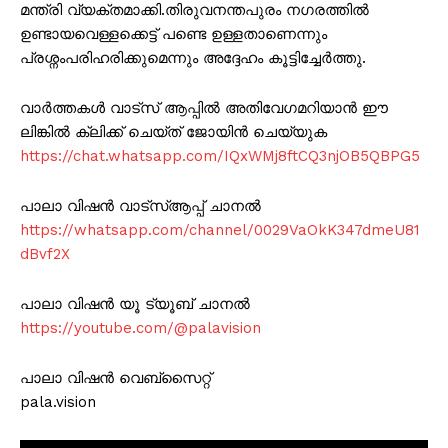
മന്ത്രി വ്യക്തമാക്കി.തിരുവനന്തപുരം നഗരത്തിൽ
ഉണ്ടായവെള്ളക്കെട്ട് പണ്ടെ ഉള്ളതാണെന്നും
പ്രശ്നംപരിഹരിക്കുമെന്നും അദ്ദേഹം കൂട്ടിച്ചേർത്തു.
വാർത്തകൾ വാട്സ് ആപ്പിൽ അതിവേഗമറിയാൻ ഈ
ലിങ്കിൽ ക്ലിക്ക് ചെയ്ത് ജോയിൻ ചെയ്യുക
https://chat.whatsapp.com/IQxWMj8ftCQ3njOB5QBPG5
പാലാ വിഷൻ വാട്സ്ആപ്പ് ചാനൽ
https://whatsapp.com/channel/0029VaOkK347dmeU81
dBvf2X
പാലാ വിഷൻ യൂ ട്യൂബ് ചാനൽ
https://youtube.com/@palavision
പാലാ വിഷൻ വെബ്സൈറ്റ്
pala.vision