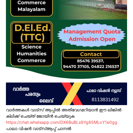
വാർത്തകൾ വാട്സ് ആപ്പിൽ അതിവേഗമറിയാൻ ഈ ലിങ്കിൽ
ക്ലിക്ക് ചെയ്ത് ജോയിൻ ചെയ്യുക
https://chat.whatsapp.com/DX6BuBLs9Yg85MLxY1e0gg
പാലാ വിഷൻ വാട്സ്ആപ്പ് ചാനൽ