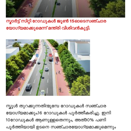
സ്മാർട്ട് സിറ്റി റോഡുകൾ ജൂൺ 15ഓടെസഞ്ചാര
യോഗ്യമാക്കുമെന്ന് മന്ത്രി വിശിവൻകുട്ടി.
സ്കൂൾ തുറക്കുന്നതിന്മുമ്പേ റോഡുകൾ സഞ്ചാര
യോഗ്യമാക്കും.16 റോഡുകൾ പൂർത്തീകരിച്ചു. ഇനി
10റോഡുകൾ ആണുള്ളതെന്നും, അത്90% പണി
പൂർത്തിയായി ഉടനെ സഞ്ചാരയോഗ്യമാക്കുമെന്നും