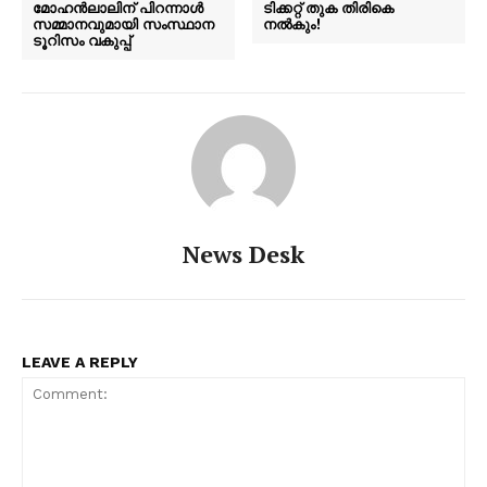
മോഹൻലാലിന് പിറന്നാൾ
ടിക്കറ്റ് തുക തിരികെ
സമ്മാനവുമായി സംസ്ഥാന
നൽകും!
ടൂറിസം വകുപ്പ്
News Desk
LEAVE A REPLY