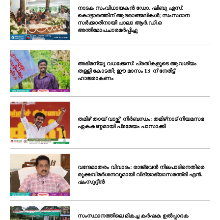
നാടക സംവിധായകൻ ഡോ. ഷിബു എസ്.
കൊട്ടാരത്തിന് ആദരാഞ്ജലികൾ; സംസ്ഥാന
സർക്കാരിനായി പാലാ ആർ.ഡി.ഒ
അന്തിമോപചാരമർപ്പിച്ചു
അഭിമന്യു വധക്കേസ്: പ്രതികളുടെ ആവശ്യം
തള്ളി കോടതി; ഈ മാസം 13-ന് നേരിട്ട്
ഹാജരാകണം
തമിഴ് തായ് വാഴ്ത്ത്’ നിർബന്ധം: തമിഴ്‌നാട് നിയമസഭ
ഏകകണ്ഠമായി പ്രമേയം പാസാക്കി
വന്ദേമാതരം വിവാദം: രാജ്ഭവൻ നിലപാടിനെതിരെ
രൂക്ഷവിമർശനവുമായി വിദ്യാഭ്യാസമന്ത്രി എൻ.
ഷംസുദ്ദീൻ
സംസ്ഥാനത്തിലെ മികച്ച കർഷക ഉൽപ്പാദക