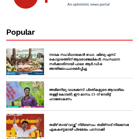
Popular
നാടക സംവിധായകൻ ഡോ. ഷിബു എസ്.
കൊട്ടാരത്തിന് ആദരാഞ്ജലികൾ; സംസ്ഥാന
സർക്കാരിനായി പാലാ ആർ.ഡി.ഒ
അന്തിമോപചാരമർപ്പിച്ചു
അഭിമന്യു വധക്കേസ്: പ്രതികളുടെ ആവശ്യം
തള്ളി കോടതി; ഈ മാസം 13-ന് നേരിട്ട്
ഹാജരാകണം
തമിഴ് തായ് വാഴ്ത്ത്’ നിർബന്ധം: തമിഴ്‌നാട് നിയമസഭ
ഏകകണ്ഠമായി പ്രമേയം പാസാക്കി