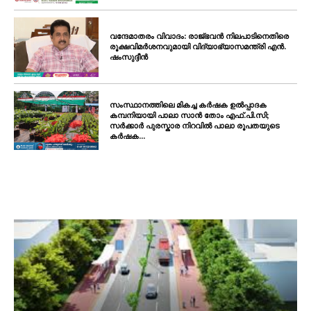
വന്ദേമാതരം വിവാദം: രാജ്ഭവൻ നിലപാടിനെതിരെ
രൂക്ഷവിമർശനവുമായി വിദ്യാഭ്യാസമന്ത്രി എൻ.
ഷംസുദ്ദീൻ
സംസ്ഥാനത്തിലെ മികച്ച കർഷക ഉൽപ്പാദക
കമ്പനിയായി പാലാ സാൻ തോം എഫ്.പി.സി;
സർക്കാർ പുരസ്കാര നിറവിൽ പാലാ രൂപതയുടെ
കർഷക...