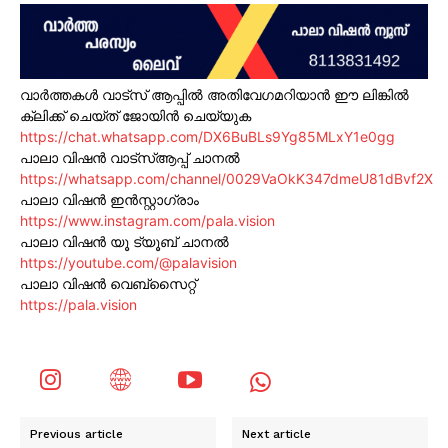
വാർത്തകൾ വാട്സ് ആപ്പിൽ അതിവേഗമറിയാൻ ഈ ലിങ്കിൽ
ക്ലിക്ക് ചെയ്ത് ജോയിൻ ചെയ്യുക
https://chat.whatsapp.com/DX6BuBLs9Yg85MLxY1e0gg
പാലാ വിഷൻ വാട്സ്ആപ്പ് ചാനൽ
https://whatsapp.com/channel/0029VaOkK347dmeU81dBvf2X
പാലാ വിഷൻ ഇൻസ്റ്റാഗ്രാം
https://www.instagram.com/pala.vision
പാലാ വിഷൻ യൂ ട്യൂബ് ചാനൽ
https://youtube.com/@palavision
പാലാ വിഷൻ വെബ്സൈറ്റ്
https://pala.vision
Previous article
Next article