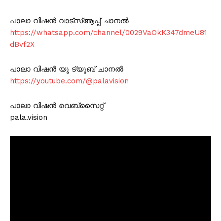
പാലാ വിഷൻ വാട്സ്ആപ്പ് ചാനൽ
https://whatsapp.com/channel/0029VaOkK347dmeU81
dBvf2X
പാലാ വിഷൻ യൂ ട്യൂബ് ചാനൽ
https://youtube.com/@palavision
പാലാ വിഷൻ വെബ്സൈറ്റ്
pala.vision