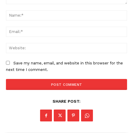
Comment:
Na
Ema
Web
Save my name, email, and website in this browser for the
next time I comment.
SHARE POST: