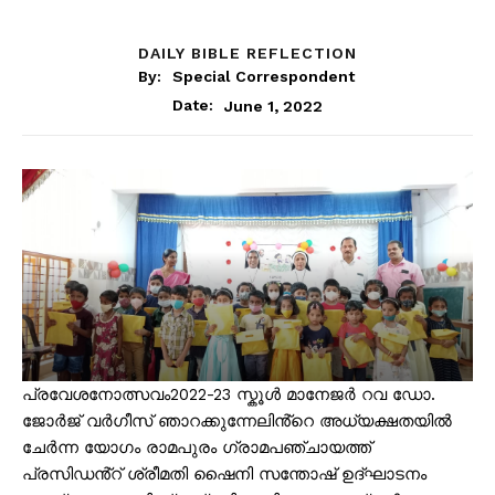
DAILY BIBLE REFLECTION
By:
Special Correspondent
June 1, 2022
Date:
പ്രവേശനോത്സവം2022-23 സ്കൂൾ മാനേജർ റവ ഡോ.
ജോർജ് വർഗീസ് ഞാറക്കുന്നേലിൻ്റെ അധ്യക്ഷതയിൽ
ചേർന്ന യോഗം രാമപുരം ഗ്രാമപഞ്ചായത്ത്
പ്രസിഡൻ്റ് ശ്രീമതി ഷൈനി സന്തോഷ് ഉദ്ഘാടനം