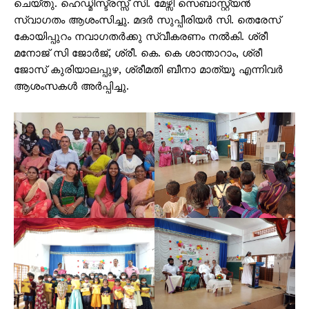
ചെയ്തു. ഹെഡ്മിസ്ട്രസ്സ് സി. മേഴ്സി സെബാസ്റ്റ്യൻ
സ്വാഗതം ആശംസിച്ചു. മദർ സുപ്പീരിയർ സി. തെരേസ്
കോയിപ്പുറം നവാഗതർക്കു സ്വീകരണം നൽകി. ശ്രീ
മനോജ് സി ജോർജ്, ശ്രീ. കെ. കെ ശാന്താറാം, ശ്രീ
ജോസ് കുരിയാലപ്പുഴ, ശ്രീമതി ബീനാ മാത്യൂ എന്നിവർ
ആശംസകൾ അർപ്പിച്ചു.