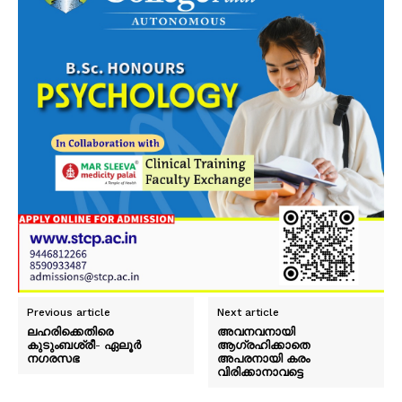
Previous article
Next article
ലഹരിക്കെതിരെ
അവനവനായി
കുടുംബശ്രീ- ഏലൂർ
ആഗ്രഹിക്കാതെ
നഗരസഭ
അപരനായി കരം
വിരിക്കാനാവട്ടെ