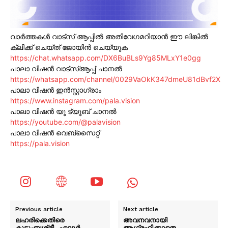
വാർത്തകൾ വാട്സ് ആപ്പിൽ അതിവേഗമറിയാൻ ഈ ലിങ്കിൽ
ക്ലിക്ക് ചെയ്ത് ജോയിൻ ചെയ്യുക
https://chat.whatsapp.com/DX6BuBLs9Yg85MLxY1e0gg
പാലാ വിഷൻ വാട്സ്ആപ്പ് ചാനൽ
https://whatsapp.com/channel/0029VaOkK347dmeU81dBvf2X
പാലാ വിഷൻ ഇൻസ്റ്റാഗ്രാം
https://www.instagram.com/pala.vision
പാലാ വിഷൻ യൂ ട്യൂബ് ചാനൽ
https://youtube.com/@palavision
പാലാ വിഷൻ വെബ്സൈറ്റ്
https://pala.vision
Previous article
Next article
ലഹരിക്കെതിരെ
അവനവനായി
കുടുംബശ്രീ- ഏലൂർ
ആഗ്രഹിക്കാതെ