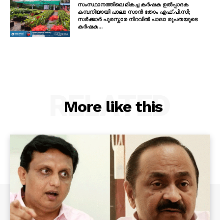
സംസ്ഥാനത്തിലെ മികച്ച കർഷക ഉൽപ്പാദക
കമ്പനിയായി പാലാ സാൻ തോം എഫ്.പി.സി;
സർക്കാർ പുരസ്കാര നിറവിൽ പാലാ രൂപതയുടെ
കർഷക...
RELATED
More like this