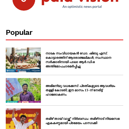
Popular
നാടക സംവിധായകൻ ഡോ. ഷിബു എസ്.
കൊട്ടാരത്തിന് ആദരാഞ്ജലികൾ; സംസ്ഥാന
സർക്കാരിനായി പാലാ ആർ.ഡി.ഒ
അന്തിമോപചാരമർപ്പിച്ചു
അഭിമന്യു വധക്കേസ്: പ്രതികളുടെ ആവശ്യം
തള്ളി കോടതി; ഈ മാസം 13-ന് നേരിട്ട്
ഹാജരാകണം
തമിഴ് തായ് വാഴ്ത്ത്’ നിർബന്ധം: തമിഴ്‌നാട് നിയമസഭ
ഏകകണ്ഠമായി പ്രമേയം പാസാക്കി