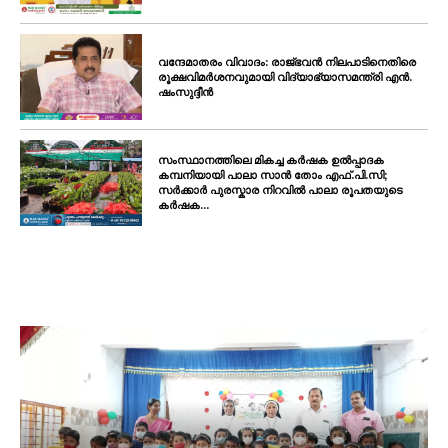
വന്ദേമാതരം വിവാദം: രാജ്ഭവൻ നിലപാടിനെതിരെ
രൂക്ഷവിമർശനവുമായി വിദ്യാഭ്യാസമന്ത്രി എൻ.
ഷംസുദ്ദീൻ
സംസ്ഥാനത്തിലെ മികച്ച കർഷക ഉൽപ്പാദക
കമ്പനിയായി പാലാ സാൻ തോം എഫ്.പി.സി;
സർക്കാർ പുരസ്കാര നിറവിൽ പാലാ രൂപതയുടെ
കർഷക...