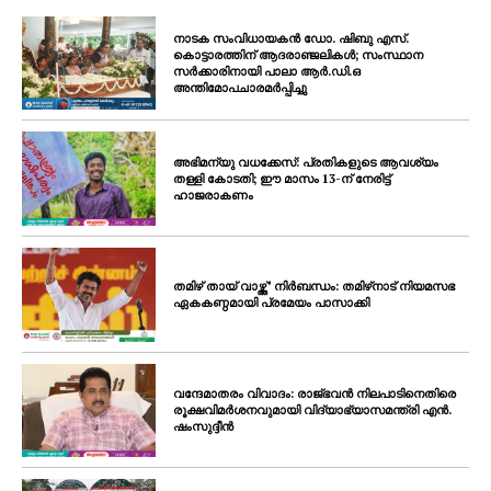
നാടക സംവിധായകൻ ഡോ. ഷിബു എസ്.
കൊട്ടാരത്തിന് ആദരാഞ്ജലികൾ; സംസ്ഥാന
സർക്കാരിനായി പാലാ ആർ.ഡി.ഒ
അന്തിമോപചാരമർപ്പിച്ചു
അഭിമന്യു വധക്കേസ്: പ്രതികളുടെ ആവശ്യം
തള്ളി കോടതി; ഈ മാസം 13-ന് നേരിട്ട്
ഹാജരാകണം
തമിഴ് തായ് വാഴ്ത്ത്’ നിർബന്ധം: തമിഴ്‌നാട് നിയമസഭ
ഏകകണ്ഠമായി പ്രമേയം പാസാക്കി
വന്ദേമാതരം വിവാദം: രാജ്ഭവൻ നിലപാടിനെതിരെ
രൂക്ഷവിമർശനവുമായി വിദ്യാഭ്യാസമന്ത്രി എൻ.
ഷംസുദ്ദീൻ