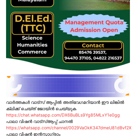
വാർത്തകൾ വാട്സ് ആപ്പിൽ അതിവേഗമറിയാൻ ഈ ലിങ്കിൽ
ക്ലിക്ക് ചെയ്ത് ജോയിൻ ചെയ്യുക
https://chat.whatsapp.com/DX6BuBLs9Yg85MLxY1e0gg
പാലാ വിഷൻ വാട്സ്ആപ്പ് ചാനൽ
https://whatsapp.com/channel/0029VaOkK347dmeU81dBvf2X
പാലാ വിഷൻ ഇൻസ്റ്റാഗ്രാം