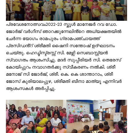
പ്രവേശനോത്സവം2022-23 സ്കൂൾ മാനേജർ റവ ഡോ.
ജോർജ് വർഗീസ് ഞാറക്കുന്നേലിൻ്റെ അധ്യക്ഷതയിൽ
ചേർന്ന യോഗം രാമപുരം ഗ്രാമപഞ്ചായത്ത്
പ്രസിഡൻ്റ് ശ്രീമതി ഷൈനി സന്തോഷ് ഉദ്ഘാടനം
ചെയ്തു. ഹെഡ്മിസ്ട്രസ്സ് സി. മേഴ്സി സെബാസ്റ്റ്യൻ
സ്വാഗതം ആശംസിച്ചു. മദർ സുപ്പീരിയർ സി. തെരേസ്
കോയിപ്പുറം നവാഗതർക്കു സ്വീകരണം നൽകി. ശ്രീ
മനോജ് സി ജോർജ്, ശ്രീ. കെ. കെ ശാന്താറാം, ശ്രീ
ജോസ് കുരിയാലപ്പുഴ, ശ്രീമതി ബീനാ മാത്യൂ എന്നിവർ
ആശംസകൾ അർപ്പിച്ചു.