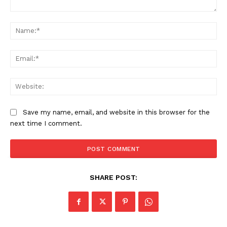
Comment:
Na
Ema
Web
Save my name, email, and website in this browser for the
next time I comment.
SHARE POST: