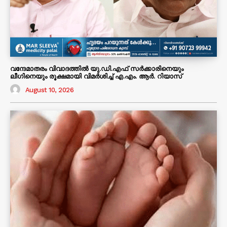
വന്ദേമാതരം വിവാദത്തിൽ യു.ഡി.എഫ് സർക്കാരിനെയും
ലീഗിനെയും രൂക്ഷമായി വിമർശിച്ച് എ.എം. ആർ. റിയാസ്
August 10, 2026