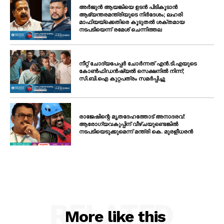
അർജുൻ ആയങ്കിയെ ഉടൻ പിടികൂടാൻ
ആഭ്യന്തരമന്ത്രിയുടെ നിർദേശം; ലഹരി
മാഫിയയ്ക്കെതിരെ കൂടുതൽ ശക്തമായ
നടപടിയെന്ന് രമേശ് ചെന്നിത്തല
നീറ്റ് ചോദ്യപേപ്പർ ചോർന്നത് എൻ.ടി.എയുടെ
കോൺഫിഡൻഷ്യൽ സെക്ഷനിൽ നിന്ന്;
സി.ബി.ഐ കുറ്റപത്രം സമർപ്പിച്ചു
രാജേഷിന്റെ മൃതദേഹത്തോട് അനാദരവ്:
ആരോഗ്യവകുപ്പിന് വീഴ്ചയുണ്ടെങ്കിൽ
നടപടിയെടുക്കുമെന്ന് മന്ത്രി കെ. മുരളീധരൻ
RELATED
More like this