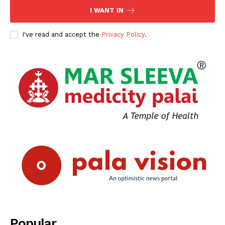
SUBSCRIBE NOW
I WANT IN
I've read and accept the
Privacy Policy
.
PALA VISION
About
Contact us
Subscription Plans
My account
Grievance Redressal
Popular