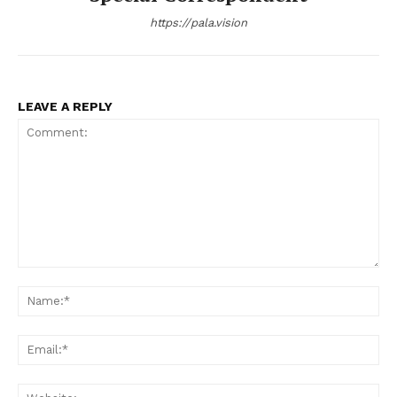
https://pala.vision
LEAVE A REPLY
Comment:
Na
Ema
Web