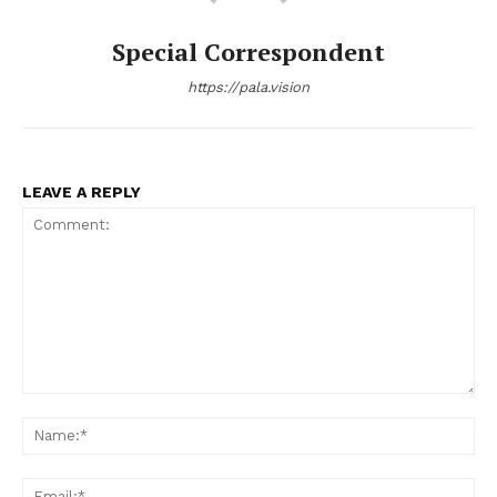
Special Correspondent
https://pala.vision
LEAVE A REPLY
Comment:
Na
Ema