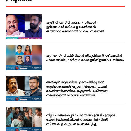
എൽ.പി.എസ്.ടി സമരം: സർക്കാർ
ഉദ്യോഗാർത്ഥികളെ കേൾക്കാൻ
തയ്യാറാകണമെന്ന് വി.കെ. സനോജ്
എം.എസ്.സി ക്ലിനിക്കൽ ന്യൂട്രിഷൻ പരീക്ഷയിൽ
പാലാ അൽഫോൻസാ കോളേജിന് ഉജ്ജ്വല വിജയം
അർജുൻ ആയങ്കിയെ ഉടൻ പിടികൂടാൻ
ആഭ്യന്തരമന്ത്രിയുടെ നിർദേശം; ലഹരി
മാഫിയയ്ക്കെതിരെ കൂടുതൽ ശക്തമായ
നടപടിയെന്ന് രമേശ് ചെന്നിത്തല
നീറ്റ് ചോദ്യപേപ്പർ ചോർന്നത് എൻ.ടി.എയുടെ
കോൺഫിഡൻഷ്യൽ സെക്ഷനിൽ നിന്ന്;
സി.ബി.ഐ കുറ്റപത്രം സമർപ്പിച്ചു