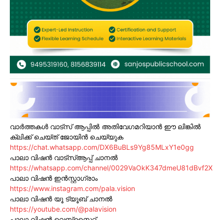
വാർത്തകൾ വാട്സ് ആപ്പിൽ അതിവേഗമറിയാൻ ഈ ലിങ്കിൽ
ക്ലിക്ക് ചെയ്ത് ജോയിൻ ചെയ്യുക
https://chat.whatsapp.com/DX6BuBLs9Yg85MLxY1e0gg
പാലാ വിഷൻ വാട്സ്ആപ്പ് ചാനൽ
https://whatsapp.com/channel/0029VaOkK347dmeU81dBvf2X
പാലാ വിഷൻ ഇൻസ്റ്റാഗ്രാം
https://www.instagram.com/pala.vision
പാലാ വിഷൻ യൂ ട്യൂബ് ചാനൽ
https://youtube.com/@palavision
പാലാ വിഷൻ വെബ്സൈറ്റ്