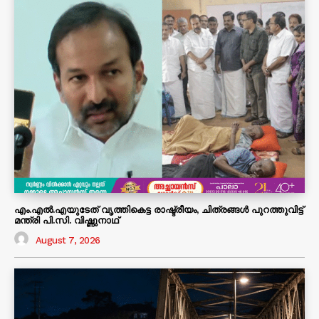
എം.എൽ.എയുടേത് വൃത്തികെട്ട രാഷ്ട്രീയം, ചിത്രങ്ങൾ പുറത്തുവിട്ട്
മന്ത്രി പി.സി. വിഷ്ണുനാഥ്
August 7, 2026