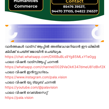
വാർത്തകൾ വാട്സ് ആപ്പിൽ അതിവേഗമറിയാൻ ഈ ലിങ്കിൽ
ക്ലിക്ക് ചെയ്ത് ജോയിൻ ചെയ്യുക
https://chat.whatsapp.com/DX6BuBLs9Yg85MLxY1e0gg
പാലാ വിഷൻ വാട്സ്ആപ്പ് ചാനൽ
https://whatsapp.com/channel/0029VaOkK347dmeU81dBvf2X
പാലാ വിഷൻ ഇൻസ്റ്റാഗ്രാം
https://www.instagram.com/pala.vision
പാലാ വിഷൻ യൂ ട്യൂബ് ചാനൽ
https://youtube.com/@palavision
പാലാ വിഷൻ വെബ്സൈറ്റ്
https://pala.vision