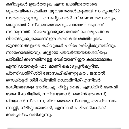
കഴിവുകൾ ഉയർത്തുക എന്ന ലക്ഷ്യത്തോടെ
രൂപതയിലെ എല്ലാ യുവജനങ്ങൾക്കുമായി സഹൃദയ’22
നടത്തപ്പെടുന്നു . സെപ്റ്റംബർ 3-ന് രചനാ മത്സരവും,
ഒക്ടോബർ 2-ന് കലാമത്സരവും പാലായി വച്ചാണ്
നടക്കുന്നത്. ക്രൈസ്തവരുടെ തനത് കലാരൂപങ്ങൾ
വീണ്ടെടുക്കുകയാണ് ഈ കലാ മത്സരത്തിലൂടെ.
യുവജനങ്ങളുടെ കഴിവുകൾ പരിപോഷിപ്പിക്കുന്നതിനും,
സാഹോദര്യവും, കൂട്ടായ പ്രവർത്തനശൈലിയും
പരിശീലിക്കുന്നതിനുള്ള വേദിയാണ് ഈ കലാമാമാങ്കം
എന്ന് ഡയറക്ടർ ഫാ. മാണി കൊഴുപ്പൻകുറ്റിയ,
പ്രസിഡൻ്റ് ശ്രീ ജോസഫ് കിണറ്റുകര , ജനറൽ
സെക്രട്ടറി ശ്രീ ഡിബിൻ ഡൊമിനിക് എന്നിവർ
മാധ്യമങ്ങളെ അറിയിച്ചു. റിന്റു റെജി, എഡ്വിൻ ജോഷി,
ടോണി കവിയിൽ, നവ്യ ജോൺ, മെറിൻ തോമസ്,
ലിയോൺസ് സൈ, ലിയ തെരെസ് ബിജു, അഡ്വ.സാം
സണ്ണി, ഗ്രീഷ്മ ജോയൽ, എന്നിവർ പരിപാടികൾക്ക്
നേതൃത്വം നൽകുന്നു.