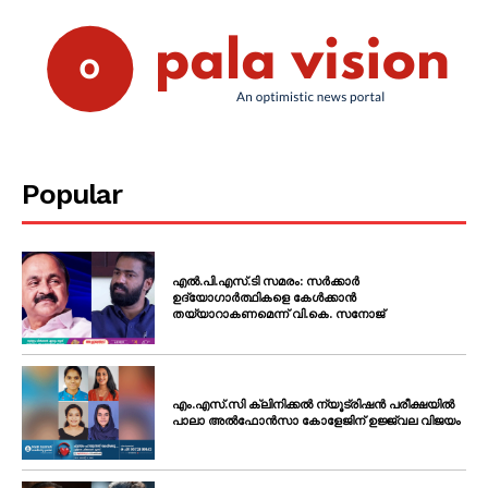
Popular
എൽ.പി.എസ്.ടി സമരം: സർക്കാർ
ഉദ്യോഗാർത്ഥികളെ കേൾക്കാൻ
തയ്യാറാകണമെന്ന് വി.കെ. സനോജ്
എം.എസ്.സി ക്ലിനിക്കൽ ന്യൂട്രിഷൻ പരീക്ഷയിൽ
പാലാ അൽഫോൻസാ കോളേജിന് ഉജ്ജ്വല വിജയം