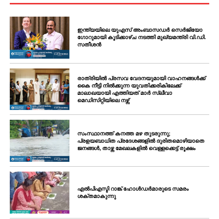
ഇന്ത്യയിലെ യുഎസ് അംബാസഡർ സെർജിയോ
ഗോറുമായി കൂടിക്കാഴ്ച നടത്തി മുഖ്യമന്ത്രി വി.ഡി.
സതീശൻ
രാത്രിയിൽ പ്രസവ വേദനയുമായി വാഹനങ്ങൾക്ക്
കൈ നീട്ടി നിൽക്കുന്ന യുവതിക്കരികിലേക്ക്
മാലാഖയായി എത്തിയത് മാർ സ്ലീവാ
മെഡിസിറ്റിയിലെ നഴ്സ്
സംസ്ഥാനത്ത് കനത്ത മഴ തുടരുന്നു;
പ്രളയബാധിത പ്രദേശങ്ങളിൽ ദുരിതമൊഴിയാതെ
ജനങ്ങൾ, താഴ്ന്ന മേഖലകളിൽ വെള്ളക്കെട്ട് രൂക്ഷം
എൽപിഎസ്ടി റാങ്ക് ഹോൾഡർമാരുടെ സമരം
ശക്തമാകുന്നു