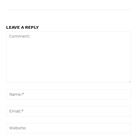
LEAVE A REPLY
Comment:
Na
Ema
Web