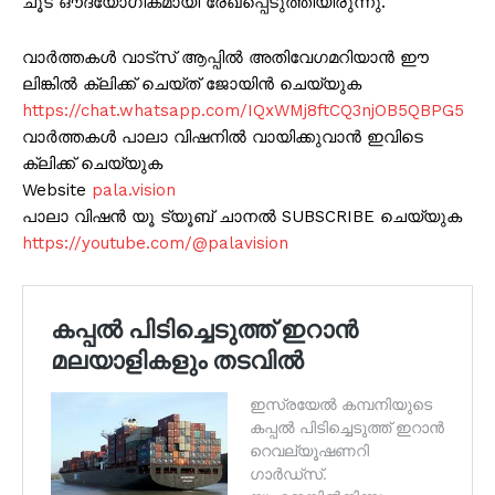
ചൂട് ഔദ്യോഗികമായി രേഖപ്പെടുത്തിയിരുന്നു.
വാർത്തകൾ വാട്സ് ആപ്പിൽ അതിവേഗമറിയാൻ ഈ
ലിങ്കിൽ ക്ലിക്ക് ചെയ്ത് ജോയിൻ ചെയ്യുക
https://chat.whatsapp.com/IQxWMj8ftCQ3njOB5QBPG5
വാർത്തകൾ പാലാ വിഷനിൽ വായിക്കുവാൻ ഇവിടെ
ക്ലിക്ക് ചെയ്യുക
Website
pala.vision
പാലാ വിഷൻ യൂ ട്യൂബ് ചാനൽ SUBSCRIBE ചെയ്യുക
https://youtube.com/@palavision