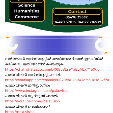
വാർത്തകൾ വാട്സ് ആപ്പിൽ അതിവേഗമറിയാൻ ഈ ലിങ്കിൽ
ക്ലിക്ക് ചെയ്ത് ജോയിൻ ചെയ്യുക
https://chat.whatsapp.com/DX6BuBLs9Yg85MLxY1e0gg
പാലാ വിഷൻ വാട്സ്ആപ്പ് ചാനൽ
https://whatsapp.com/channel/0029VaOkK347dmeU81dBvf2X
പാലാ വിഷൻ ഇൻസ്റ്റാഗ്രാം
https://www.instagram.com/pala.vision
പാലാ വിഷൻ യൂ ട്യൂബ് ചാനൽ
https://youtube.com/@palavision
പാലാ വിഷൻ വെബ്സൈറ്റ്
https://pala.vision