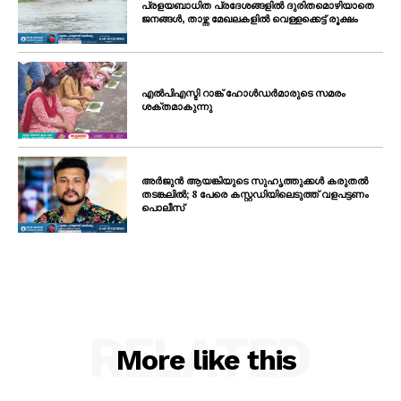
പ്രളയബാധിത പ്രദേശങ്ങളിൽ ദുരിതമൊഴിയാതെ
ജനങ്ങൾ, താഴ്ന്ന മേഖലകളിൽ വെള്ളക്കെട്ട് രൂക്ഷം
എൽപിഎസ്ടി റാങ്ക് ഹോൾഡർമാരുടെ സമരം
ശക്തമാകുന്നു
അർജുൻ ആയങ്കിയുടെ സുഹൃത്തുക്കൾ കരുതൽ
തടങ്കലിൽ; 8 പേരെ കസ്റ്റഡിയിലെടുത്ത് വളപട്ടണം
പൊലീസ്
RELATED
More like this