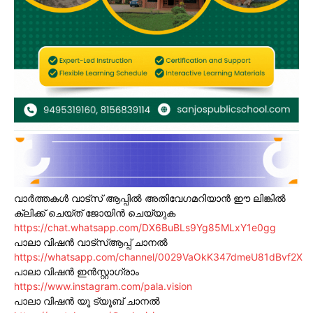
വാർത്തകൾ വാട്സ് ആപ്പിൽ അതിവേഗമറിയാൻ ഈ ലിങ്കിൽ
ക്ലിക്ക് ചെയ്ത് ജോയിൻ ചെയ്യുക
https://chat.whatsapp.com/DX6BuBLs9Yg85MLxY1e0gg
പാലാ വിഷൻ വാട്സ്ആപ്പ് ചാനൽ
https://whatsapp.com/channel/0029VaOkK347dmeU81dBvf2X
പാലാ വിഷൻ ഇൻസ്റ്റാഗ്രാം
https://www.instagram.com/pala.vision
പാലാ വിഷൻ യൂ ട്യൂബ് ചാനൽ