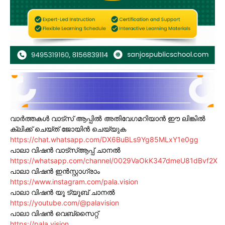
വാർത്തകൾ വാട്സ് ആപ്പിൽ അതിവേഗമറിയാൻ ഈ ലിങ്കിൽ
ക്ലിക്ക് ചെയ്ത് ജോയിൻ ചെയ്യുക
https://chat.whatsapp.com/DX6BuBLs9Yg85MLxY1e0gg
പാലാ വിഷൻ വാട്സ്ആപ്പ് ചാനൽ
https://whatsapp.com/channel/0029VaOkK347dmeU81dBvf2X
പാലാ വിഷൻ ഇൻസ്റ്റാഗ്രാം
https://www.instagram.com/pala.vision
പാലാ വിഷൻ യൂ ട്യൂബ് ചാനൽ
https://youtube.com/@palavision
പാലാ വിഷൻ വെബ്സൈറ്റ്
https://pala.vision