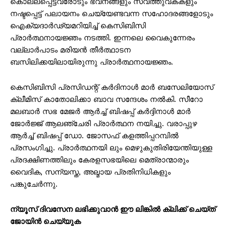
കൊല്ലപ്പെട്ടവരോടും ഭവനങ്ങളും സ്വത്തുവകകളും
നഷ്ടപ്പെട്ട് പലായനം ചെയ്യേണ്ടവന്ന സഹോദരങ്ങളോടും
ഐക്യദാർഢ്യമറിയിച്ച് കെസിബിസി
പ്രാർത്ഥനായജ്ഞം നടത്തി. ഇന്നലെ വൈകുന്നേരം
വല്ലാർപാടം മരിയൻ തീർത്ഥാടന
ബസിലിക്കയിലായിരുന്നു പ്രാർത്ഥനായജ്ഞം.
കെസിബിസി പ്രസിഡന്റ് കർദിനാൾ മാർ ബസേലിയോസ്
ക്ലീമിസ് കാതോലിക്കാ ബാവ സന്ദേശം നൽകി. സീറോ
മലബാർ സഭ മേജർ ആർച്ച് ബിഷപ്പ് കർദ്ദിനാൾ മാർ
ജോര്‍ജ്ജ് ആലഞ്ചേരി പ്രാർത്ഥന നയിച്ചു. വരാപ്പുഴ
ആർച്ച് ബിഷപ്പ് ഡോ. ജോസഫ് കളത്തിപ്പറമ്പിൽ
പ്രസംഗിച്ചു. പ്രാർത്ഥനയി ലും മെഴുകുതിരിയേന്തിയുള്ള
പ്രദക്ഷിണത്തിലും കേരളസഭയിലെ മെത്രാന്മാരും
വൈദിക, സന്യസ്ത, അല്മായ പ്രതിനിധികളും
പങ്കുചേർന്നു.
ന്യൂസ് ദിവസേന ലഭിക്കുവാൻ ഈ ലിങ്കിൽ ക്ലിക്ക് ചെയ്ത്
ജോയിൻ ചെയ്യുക