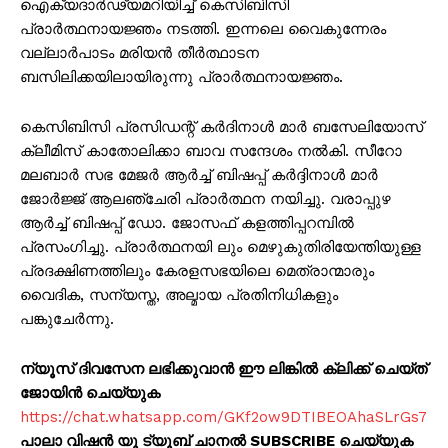
ഐക്യദാർഢ്യമറിയിച്ച് കെസിബിസി
പ്രാർത്ഥനായജ്ഞം നടത്തി. ഇന്നലെ വൈകുന്നേരം
വല്ലാർപാടം മരിയൻ തീർത്ഥാടന
ബസിലിക്കയിലായിരുന്നു പ്രാർത്ഥനായജ്ഞം.
കെസിബിസി പ്രസിഡന്റ് കർദിനാൾ മാർ ബസേലിയോസ്
ക്ലീമിസ് കാതോലിക്കാ ബാവ സന്ദേശം നൽകി. സീറോ
മലബാർ സഭ മേജർ ആർച്ച് ബിഷപ്പ് കർദ്ദിനാൾ മാർ
ജോര്‍ജ്ജ് ആലഞ്ചേരി പ്രാർത്ഥന നയിച്ചു. വരാപ്പുഴ
ആർച്ച് ബിഷപ്പ് ഡോ. ജോസഫ് കളത്തിപ്പറമ്പിൽ
പ്രസംഗിച്ചു. പ്രാർത്ഥനയി ലും മെഴുകുതിരിയേന്തിയുള്ള
പ്രദക്ഷിണത്തിലും കേരളസഭയിലെ മെത്രാന്മാരും
വൈദിക, സന്യസ്ത, അല്മായ പ്രതിനിധികളും
പങ്കുചേർന്നു.
ന്യൂസ് ദിവസേന ലഭിക്കുവാൻ ഈ ലിങ്കിൽ ക്ലിക്ക് ചെയ്ത്
ജോയിൻ ചെയ്യുക
https://chat.whatsapp.com/GKf2ow9DTIBEOAhaSLrGs7
പാലാ വിഷൻ യൂ ട്യൂബ് ചാനൽ SUBSCRIBE ചെയ്യുക