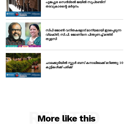
പൂജപ്പുര സെൻട്രൽ ജയിൽ സൂപ്രണ്ടിന്
തടവുകാരന്റെ മർദ്ദനം
സിപി ജോൺ വനിതകളോട് മാന്യമായി ഇടപ്പെടുന്ന
വ്യക്തി; സി.പി. ജോണിനെ പിന്തുണച്ച് മന്ത്രി
തുളസി
ചാലക്കുടിയിൽ സ്കൂൾ ബസ് കനാലിലേക്ക് മറിഞ്ഞു; 10
കുട്ടികൾക്ക് പരിക്ക്
RELATED
More like this