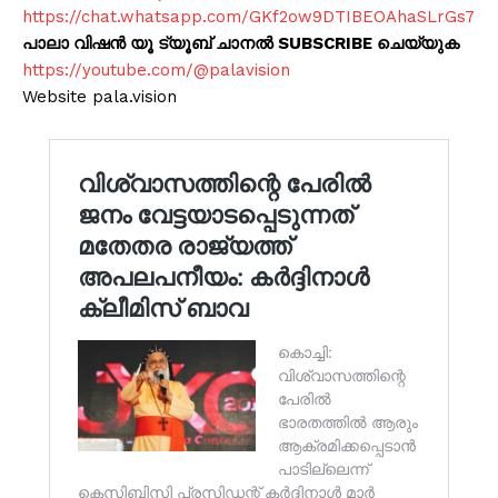
https://chat.whatsapp.com/GKf2ow9DTIBEOAhaSLrGs7
പാലാ വിഷൻ യൂ ട്യൂബ് ചാനൽ SUBSCRIBE ചെയ്യുക
https://youtube.com/@palavision
Website pala.vision