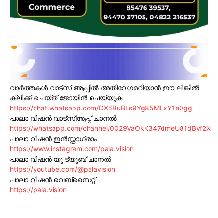
വാർത്തകൾ വാട്സ് ആപ്പിൽ അതിവേഗമറിയാൻ ഈ ലിങ്കിൽ
ക്ലിക്ക് ചെയ്ത് ജോയിൻ ചെയ്യുക
https://chat.whatsapp.com/DX6BuBLs9Yg85MLxY1e0gg
പാലാ വിഷൻ വാട്സ്ആപ്പ് ചാനൽ
https://whatsapp.com/channel/0029VaOkK347dmeU81dBvf2X
പാലാ വിഷൻ ഇൻസ്റ്റാഗ്രാം
https://www.instagram.com/pala.vision
പാലാ വിഷൻ യൂ ട്യൂബ് ചാനൽ
https://youtube.com/@palavision
പാലാ വിഷൻ വെബ്സൈറ്റ്
https://pala.vision