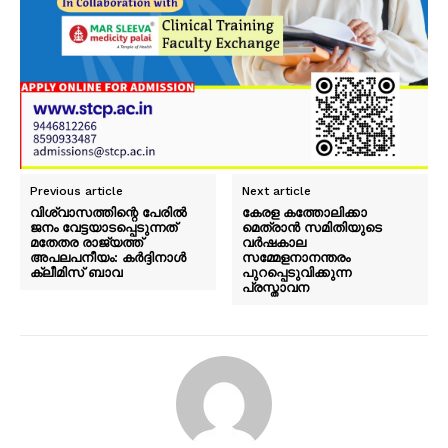
Previous article
Next article
വിശ്വാസത്തിന്റെ പേരിൽ
കേരള കത്തോലിക്കാ
ജനം വേട്ടയാടപ്പെടുന്നത്
മെത്രാന്‍ സമിതിയുടെ
മതേതര രാജ്യത്ത്
വര്‍ഷകാല
അപലപനീയം: കർദ്ദിനാൾ
സമ്മേളനാനന്തരം
ക്ലീമിസ് ബാവ
പുറപ്പെടുവിക്കുന്ന
പ്രസ്താവന