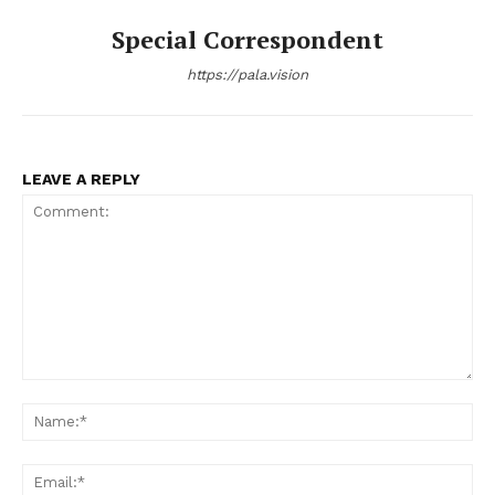
Special Correspondent
https://pala.vision
LEAVE A REPLY
Comment:
Na
Ema