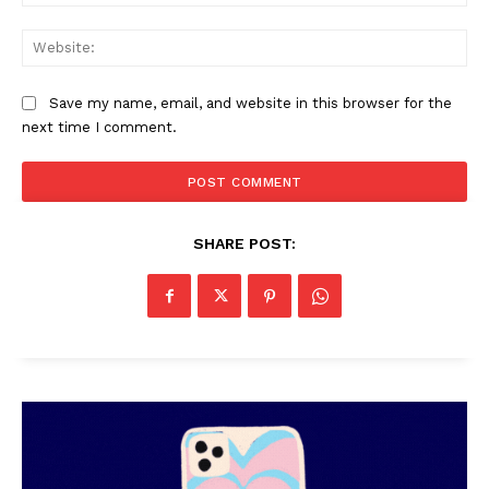
Web
Save my name, email, and website in this browser for the
next time I comment.
PALA VISION
SHARE POST: