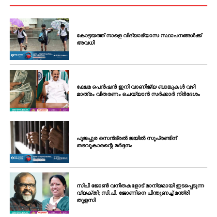
കോട്ടയത്ത് നാളെ വിദ്യാഭ്യാസ സ്ഥാപനങ്ങൾക്ക്
അവധി
ക്ഷേമ പെൻഷൻ ഇനി വാണിജ്യ ബാങ്കുകൾ വഴി
മാത്രം വിതരണം ചെയ്യാൻ സർക്കാർ നിർദേശം
പൂജപ്പുര സെൻട്രൽ ജയിൽ സൂപ്രണ്ടിന്
തടവുകാരന്റെ മർദ്ദനം
സിപി ജോൺ വനിതകളോട് മാന്യമായി ഇടപ്പെടുന്ന
വ്യക്തി; സി.പി. ജോണിനെ പിന്തുണച്ച് മന്ത്രി
തുളസി