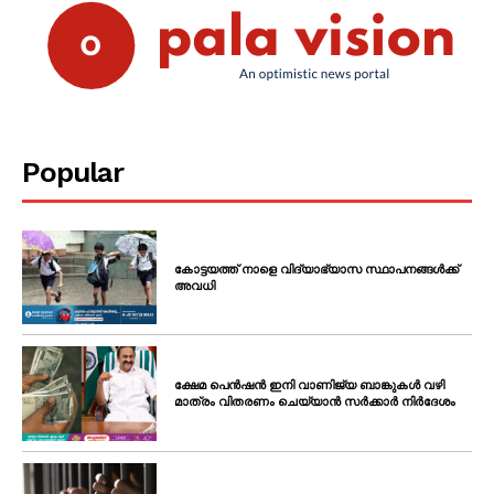
Popular
കോട്ടയത്ത് നാളെ വിദ്യാഭ്യാസ സ്ഥാപനങ്ങൾക്ക്
അവധി
ക്ഷേമ പെൻഷൻ ഇനി വാണിജ്യ ബാങ്കുകൾ വഴി
മാത്രം വിതരണം ചെയ്യാൻ സർക്കാർ നിർദേശം