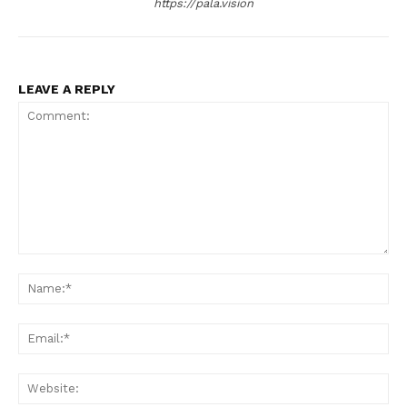
https://pala.vision
LEAVE A REPLY
Comment:
Na
Ema
Web