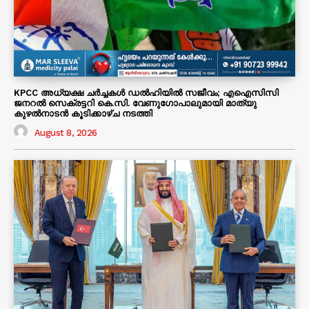
KPCC അധ്യക്ഷ ചർച്ചകൾ ഡൽഹിയിൽ സജീവം; എഐസിസി
ജനറൽ സെക്രട്ടറി കെ.സി. വേണുഗോപാലുമായി മാത്യു
കുഴൽനാടൻ കൂടിക്കാഴ്ച നടത്തി
August 8, 2026