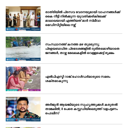
SUBSCRIBE NOW
രാത്രിയിൽ പ്രസവ വേദനയുമായി വാഹനങ്ങൾക്ക്
കൈ നീട്ടി നിൽക്കുന്ന യുവതിക്കരികിലേക്ക്
മാലാഖയായി എത്തിയത് മാർ സ്ലീവാ
മെഡിസിറ്റിയിലെ നഴ്സ്
PALA VISION
About
സംസ്ഥാനത്ത് കനത്ത മഴ തുടരുന്നു;
പ്രളയബാധിത പ്രദേശങ്ങളിൽ ദുരിതമൊഴിയാതെ
Contact us
ജനങ്ങൾ, താഴ്ന്ന മേഖലകളിൽ വെള്ളക്കെട്ട് രൂക്ഷം
Subscription Plans
My account
എൽപിഎസ്ടി റാങ്ക് ഹോൾഡർമാരുടെ സമരം
Grievance Redressal
ശക്തമാകുന്നു
അർജുൻ ആയങ്കിയുടെ സുഹൃത്തുക്കൾ കരുതൽ
തടങ്കലിൽ; 8 പേരെ കസ്റ്റഡിയിലെടുത്ത് വളപട്ടണം
പൊലീസ്