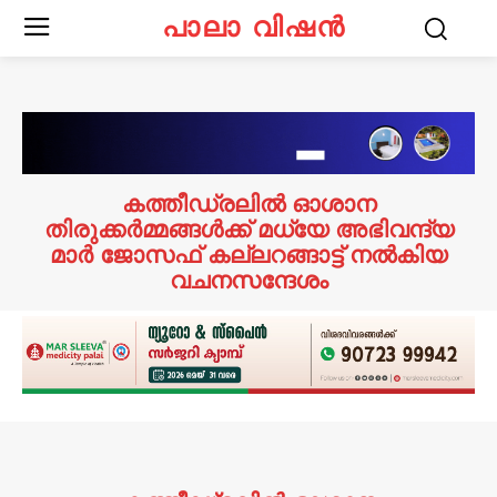
പാലാ വിഷൻ
കത്തീഡ്രലിൽ ഓശാന
തിരുക്കർമ്മങ്ങൾക്ക് മധ്യേ അഭിവന്ദ്യ
മാർ ജോസഫ് കല്ലറങ്ങാട്ട് നൽകിയ
വചനസന്ദേശം