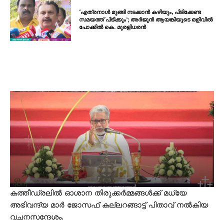
‘എത്രനാൾ മുങ്ങി നടക്കാൻ കഴിയും, പിടിക്കേണ്ട
സമയത്ത് പിടിക്കും’; അർജുൻ ആയങ്കിയുടെ ഒളിവിൽ
പോക്കിൽ കെ. മുരളിധരൻ
കത്തീഡ്രലിൽ ഓശാന തിരുക്കർമ്മങ്ങൾക്ക് മധ്യേ
അഭിവന്ദ്യ മാർ ജോസഫ് കല്ലറങ്ങാട്ട് പിതാവ് നൽകിയ
വചനസന്ദേശം.