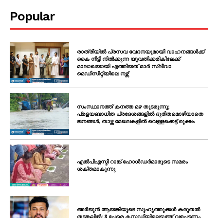
Popular
രാത്രിയിൽ പ്രസവ വേദനയുമായി വാഹനങ്ങൾക്ക്
കൈ നീട്ടി നിൽക്കുന്ന യുവതിക്കരികിലേക്ക്
മാലാഖയായി എത്തിയത് മാർ സ്ലീവാ
മെഡിസിറ്റിയിലെ നഴ്സ്
സംസ്ഥാനത്ത് കനത്ത മഴ തുടരുന്നു;
പ്രളയബാധിത പ്രദേശങ്ങളിൽ ദുരിതമൊഴിയാതെ
ജനങ്ങൾ, താഴ്ന്ന മേഖലകളിൽ വെള്ളക്കെട്ട് രൂക്ഷം
എൽപിഎസ്ടി റാങ്ക് ഹോൾഡർമാരുടെ സമരം
ശക്തമാകുന്നു
അർജുൻ ആയങ്കിയുടെ സുഹൃത്തുക്കൾ കരുതൽ
തടങ്കലിൽ; 8 പേരെ കസ്റ്റഡിയിലെടുത്ത് വളപട്ടണം