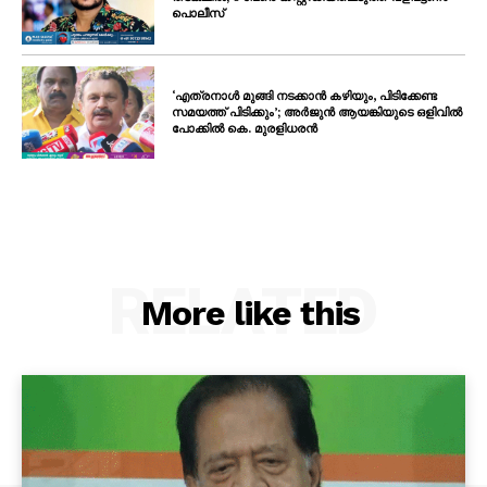
പൊലീസ്
‘എത്രനാൾ മുങ്ങി നടക്കാൻ കഴിയും, പിടിക്കേണ്ട
സമയത്ത് പിടിക്കും’; അർജുൻ ആയങ്കിയുടെ ഒളിവിൽ
പോക്കിൽ കെ. മുരളിധരൻ
RELATED
More like this