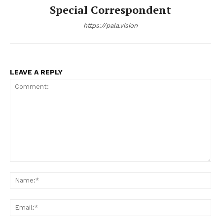
Special Correspondent
https://pala.vision
LEAVE A REPLY
Comment:
Na
Ema