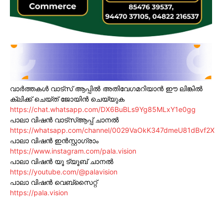
വാർത്തകൾ വാട്സ് ആപ്പിൽ അതിവേഗമറിയാൻ ഈ ലിങ്കിൽ
ക്ലിക്ക് ചെയ്ത് ജോയിൻ ചെയ്യുക
https://chat.whatsapp.com/DX6BuBLs9Yg85MLxY1e0gg
പാലാ വിഷൻ വാട്സ്ആപ്പ് ചാനൽ
https://whatsapp.com/channel/0029VaOkK347dmeU81dBvf2X
പാലാ വിഷൻ ഇൻസ്റ്റാഗ്രാം
https://www.instagram.com/pala.vision
പാലാ വിഷൻ യൂ ട്യൂബ് ചാനൽ
https://youtube.com/@palavision
പാലാ വിഷൻ വെബ്സൈറ്റ്
https://pala.vision