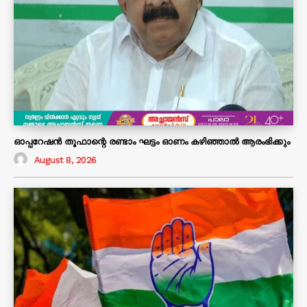
ഓപ്പറേഷൻ തൂഫാന്റെ രണ്ടാം ഘട്ടം ഓണം കഴിഞ്ഞാൽ ആരംഭിക്കും
August 8, 2026