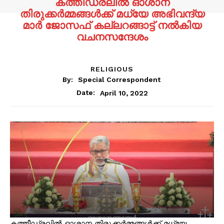
കത്തീഡ്രലിൽ ഓശാന
തിരുക്കർമ്മങ്ങൾക്ക് മധ്യേ അഭിവന്ദ്യ
മാർ ജോസഫ് കല്ലറങ്ങാട്ട് നൽകിയ
വചനസന്ദേശം
RELIGIOUS
By:
Special Correspondent
April 10, 2022
Date:
കത്തീഡ്രലിൽ ഓശാന തിരുക്കർമ്മങ്ങൾക്ക് മധ്യേ