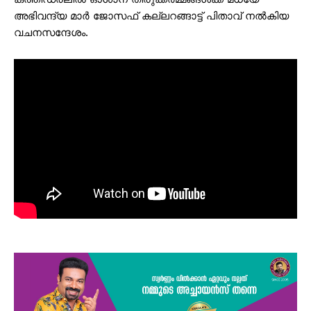
അഭിവന്ദ്യ മാർ ജോസഫ് കല്ലറങ്ങാട്ട് പിതാവ് നൽകിയ
വചനസന്ദേശം.