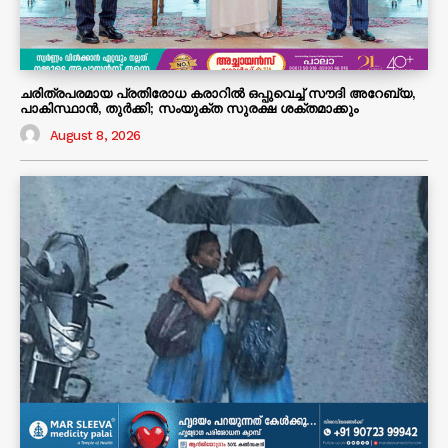
ചരിത്രപരമായ പ്രതിരോധ കരാറിൽ ഒപ്പുവെച്ച് സൗദി അറേബ്യ,
പാകിസ്ഥാൻ, തുർക്കി; സംയുക്ത സുരക്ഷ ശക്തമാക്കും
August 8, 2026