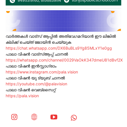
വാർത്തകൾ വാട്സ് ആപ്പിൽ അതിവേഗമറിയാൻ ഈ ലിങ്കിൽ
ക്ലിക്ക് ചെയ്ത് ജോയിൻ ചെയ്യുക
https://chat.whatsapp.com/DX6BuBLs9Yg85MLxY1e0gg
പാലാ വിഷൻ വാട്സ്ആപ്പ് ചാനൽ
https://whatsapp.com/channel/0029VaOkK347dmeU81dBvf2X
പാലാ വിഷൻ ഇൻസ്റ്റാഗ്രാം
https://www.instagram.com/pala.vision
പാലാ വിഷൻ യൂ ട്യൂബ് ചാനൽ
https://youtube.com/@palavision
പാലാ വിഷൻ വെബ്സൈറ്റ്
https://pala.vision