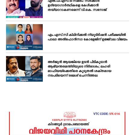
എൽ.പി.എസ്.ടി സമരം: സർക്കാർ
ഉദ്യോഗാർത്ഥികളെ കേൾക്കാൻ
തയ്യാറാകണമെന്ന് വി.കെ. സനോജ്
എം.എസ്.സി ക്ലിനിക്കൽ ന്യൂട്രിഷൻ പരീക്ഷയിൽ
പാലാ അൽഫോൻസാ കോളേജിന് ഉജ്ജ്വല വിജയം
അർജുൻ ആയങ്കിയെ ഉടൻ പിടികൂടാൻ
ആഭ്യന്തരമന്ത്രിയുടെ നിർദേശം; ലഹരി
മാഫിയയ്ക്കെതിരെ കൂടുതൽ ശക്തമായ
നടപടിയെന്ന് രമേശ് ചെന്നിത്തല