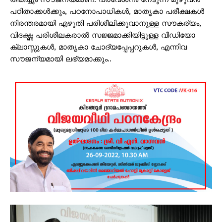
പഠിതാക്കൾക്കും, പഠനോപാധികൾ, മാതൃകാ പരീക്ഷകൾ
നിരന്തരമായി എഴുതി പരിശീലിക്കുവാനുള്ള സൗകര്യം,
വിദഗ്ദ്ധ പരിശീലകരാൽ സജ്ജമാക്കിയിട്ടുള്ള വീഡിയോ
ക്ലാസ്സുകൾ, മാതൃകാ ചോദ്യപ്പേപ്പറുകൾ, എന്നിവ
സൗജന്യമായി ലഭ്യമാക്കും..