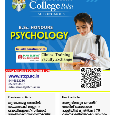
Previous article
Next article
യുവാക്കളെ തൊഴിൽ
അരുവിത്തുറ സെൻ്റ്
ദായകരാക്കി മാറ്റുന്ന
ജോർജ് ഫൊറോന
പദ്ധതികളാണ് സർക്കാർ
പള്ളിയിൽ മുതിർന്ന ( 70
നടപ്പിലാക്കുന്നതെന്ന് മന്ത്രി
വയസ് കഴിഞ്ഞവർ ) സംഗമം