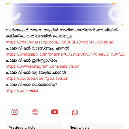
വാർത്തകൾ വാട്സ് ആപ്പിൽ അതിവേഗമറിയാൻ ഈ ലിങ്കിൽ
ക്ലിക്ക് ചെയ്ത് ജോയിൻ ചെയ്യുക
https://chat.whatsapp.com/DX6BuBLs9Yg85MLxY1e0gg
പാലാ വിഷൻ വാട്സ്ആപ്പ് ചാനൽ
https://whatsapp.com/channel/0029VaOkK347dmeU81dBvf2X
പാലാ വിഷൻ ഇൻസ്റ്റാഗ്രാം
https://www.instagram.com/pala.vision
പാലാ വിഷൻ യൂ ട്യൂബ് ചാനൽ
https://youtube.com/@palavision
പാലാ വിഷൻ വെബ്സൈറ്റ്
https://pala.vision
Previous article
Next article