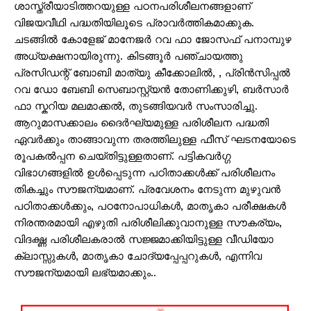
ശാസ്ത്രീയാടിത്തറയുള്ള പഠനപരിശീലനങ്ങളാണ്
വിജയവീഥി പദ്ധതിയിലൂടെ പ്രാവർത്തികമാക്കുക.
ചടങ്ങിൽ കോളേജ് മാനേജർ റവ ഫാ ജോസഫ് പനാമ്പുഴ
അധ്യക്ഷനായിരുന്നു. കിടങ്ങൂർ പഞ്ചായത്തു
പ്രസിഡന്റ് ബോബി മാത്യു കീക്കോലിൽ, , പ്രിൻസിപ്പൽ
റവ ഡോ ബേബി സെബാസ്റ്റ്യൻ തോണിക്കുഴി, ബർസാർ
ഫാ സ്കറിയ മലമാക്കൽ, തുടങ്ങിയവർ സംസാരിച്ചു.
ആറുമാസക്കാലം ദൈർഘ്യമുള്ള പരിശീലന പദ്ധതി
ഏവർക്കും താങ്ങാവുന്ന തരത്തിലുള്ള ഫീസ് ഘടനയോടെ
രൂപകൽപ്പന ചെയ്തിട്ടുള്ളതാണ്. പട്ടികവർഗ്ഗ
വിഭാഗങ്ങളിൽ ഉൾപ്പെടുന്ന പഠിതാക്കൾക്ക് പരിശീലനം
തികച്ചും സൗജന്യമാണ്. പ്രവേശനം നേടുന്ന മുഴുവൻ
പഠിതാക്കൾക്കും, പഠനോപാധികൾ, മാതൃകാ പരീക്ഷകൾ
നിരന്തരമായി എഴുതി പരിശീലിക്കുവാനുള്ള സൗകര്യം,
വിദഗ്ദ്ധ പരിശീലകരാൽ സജ്ജമാക്കിയിട്ടുള്ള വീഡിയോ
ക്ലാസ്സുകൾ, മാതൃകാ ചോദ്യപ്പേപ്പറുകൾ, എന്നിവ
സൗജന്യമായി ലഭ്യമാക്കും..