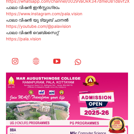
https://whatsapp.com/channel/0029VaOkK347dmeU81dBvf2X
പാലാ വിഷൻ ഇൻസ്റ്റാഗ്രാം
https://www.instagram.com/pala.vision
പാലാ വിഷൻ യൂ ട്യൂബ് ചാനൽ
https://youtube.com/@palavision
പാലാ വിഷൻ വെബ്സൈറ്റ്
https://pala.vision