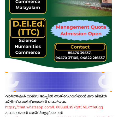
വാർത്തകൾ വാട്സ് ആപ്പിൽ അതിവേഗമറിയാൻ ഈ ലിങ്കിൽ
ക്ലിക്ക് ചെയ്ത് ജോയിൻ ചെയ്യുക
https://chat.whatsapp.com/DX6BuBLs9Yg85MLxY1e0gg
പാലാ വിഷൻ വാട്സ്ആപ്പ് ചാനൽ