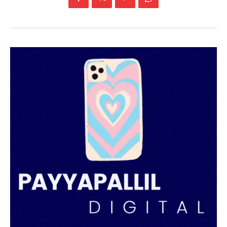
SUBSCRIBE NOW
PALA VISION
About
Contact us
Subscription Plans
My account
Grievance Redressal