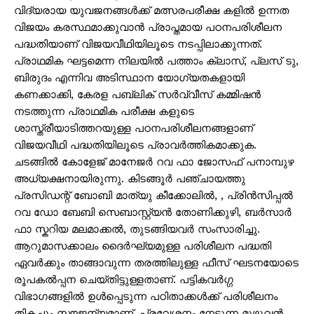
വിദ്യരായ യുവജനങ്ങൾക്ക് മത്സരപരീക്ഷ കളിൽ ഉന്നത
വിജയം കരസ്ഥമാക്കുവാൻ പ്രാപ്തമായ പഠനപരിശീലന
പദ്ധതിയാണ് വിജയവീഥിയിലൂടെ നടപ്പിലാക്കുന്നത്.
പ്രാഥമിക ഘട്ടമെന്ന നിലയിൽ പത്താം ക്ലാസ്, പ്ലസ് ടു,
ബിരുദം എന്നിവ അടിസ്ഥാന യോഗ്യതകളായി
കണക്കാക്കി, കേരള പബ്ലിക് സർവ്വീസ് കമ്മിഷൻ
നടത്തുന്ന പ്രാഥമിക പരീക്ഷ കളുടെ
ശാസ്ത്രീയാടിത്തറയുള്ള പഠനപരിശീലനങ്ങളാണ്
വിജയവീഥി പദ്ധതിയിലൂടെ പ്രാവർത്തികമാക്കുക.
ചടങ്ങിൽ കോളേജ് മാനേജർ റവ ഫാ ജോസഫ് പനാമ്പുഴ
അധ്യക്ഷനായിരുന്നു. കിടങ്ങൂർ പഞ്ചായത്തു
പ്രസിഡന്റ് ബോബി മാത്യു കീക്കോലിൽ, , പ്രിൻസിപ്പൽ
റവ ഡോ ബേബി സെബാസ്റ്റ്യൻ തോണിക്കുഴി, ബർസാർ
ഫാ സ്കറിയ മലമാക്കൽ, തുടങ്ങിയവർ സംസാരിച്ചു.
ആറുമാസക്കാലം ദൈർഘ്യമുള്ള പരിശീലന പദ്ധതി
ഏവർക്കും താങ്ങാവുന്ന തരത്തിലുള്ള ഫീസ് ഘടനയോടെ
രൂപകൽപ്പന ചെയ്തിട്ടുള്ളതാണ്. പട്ടികവർഗ്ഗ
വിഭാഗങ്ങളിൽ ഉൾപ്പെടുന്ന പഠിതാക്കൾക്ക് പരിശീലനം
തികച്ചും സൗജന്യമാണ്. പ്രവേശനം നേടുന്ന മുഴുവൻ