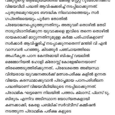
വകുപ്പിന്റെ ആഭിമുഖ്യത്തിൽ കേരള സ്റ്റേറ്റ് റൂട്രോണിക്സ്
വിജയവീഥി പദ്ധതി ആവിഷക്കരിച്ച് നടപ്പിലാക്കുന്നത്.
പുതുതലമുറയുടെ ബൗദ്ധിക നിലവാരത്തെയും സർ​​​
ഗപ്രതിഭയെയും പൂർണ തോതിൽ
പ്രയോജനപ്പെടുത്തുന്നതിനും അതുവഴി തൊഴിൽ തേടി
നാടുവിടാനിരിക്കുന്ന യുവാക്കളെ ഇവിടെ തന്നെ തൊഴിൽ
ദായകരാക്കി മാറ്റുന്നതിനുമുള്ള കർമ്മ പരിപാടികളാണ്
സർക്കാർ ആവിഷ്ക്കരിച്ച് നടപ്പാക്കുന്നതെന്ന് മന്ത്രി വി എൻ
വാസവൻ പറഞ്ഞു. കിടങ്ങൂർ പഞ്ചായത്തിലെ
അംഗീകൃത പഠന കേന്ദ്രമായി ബിഷപ്പ് വയലിൽ
മെമ്മോറിയൽ ഹോളി ക്രോസ്സ് കോളേജിനെയാണ്
തിരഞ്ഞെടുത്തിരിക്കുന്നത്.. പ്രദേശത്തെ അഭ്യസ്ഥ
വിദ്യരായ യുവജനങ്ങൾക്ക് മത്സരപരീക്ഷ കളിൽ ഉന്നത
വിജയം കരസ്ഥമാക്കുവാൻ പ്രാപ്തമായ പഠനപരിശീലന
പദ്ധതിയാണ് വിജയവീഥിയിലൂടെ നടപ്പിലാക്കുന്നത്.
പ്രാഥമിക ഘട്ടമെന്ന നിലയിൽ പത്താം ക്ലാസ്, പ്ലസ് ടു,
ബിരുദം എന്നിവ അടിസ്ഥാന യോഗ്യതകളായി
കണക്കാക്കി, കേരള പബ്ലിക് സർവ്വീസ് കമ്മിഷൻ
നടത്തുന്ന പ്രാഥമിക പരീക്ഷ കളുടെ