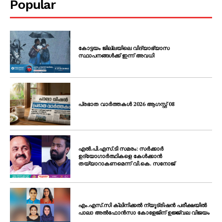
Popular
കോട്ടയം ജില്ലയിലെ വിദ്യാഭ്യാസ
സ്ഥാപനങ്ങൾക്ക് ഇന്ന് അവധി
പ്രഭാത വാർത്തകൾ 2026 ആഗസ്റ്റ് 08
എൽ.പി.എസ്.ടി സമരം: സർക്കാർ
ഉദ്യോഗാർത്ഥികളെ കേൾക്കാൻ
തയ്യാറാകണമെന്ന് വി.കെ. സനോജ്
എം.എസ്.സി ക്ലിനിക്കൽ ന്യൂട്രിഷൻ പരീക്ഷയിൽ
പാലാ അൽഫോൻസാ കോളേജിന് ഉജ്ജ്വല വിജയം