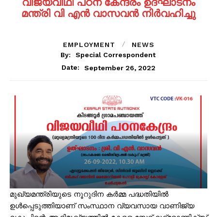
വിജയവീഥി പഠന കേന്ദ്രം ഉദ്ഘാടനം
മന്ത്രി വി എൻ വാസവൻ നിർവഹിച്ചു
EMPLOYMENT
NEWS
By:
Special Correspondent
September 26, 2022
Date:
മുഖ്യമന്ത്രിയുടെ നൂറുദിന കർമ്മ പദ്ധതിയിൽ
ഉൾപ്പെടുത്തിയാണ് സംസ്ഥാന വ്യവസായ വാണിജ്യ