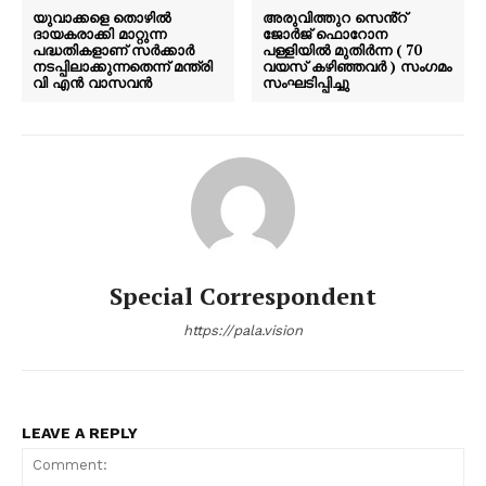
യുവാക്കളെ തൊഴിൽ
അരുവിത്തുറ സെൻ്റ്
ദായകരാക്കി മാറ്റുന്ന
ജോർജ് ഫൊറോന
പദ്ധതികളാണ് സർക്കാർ
പള്ളിയിൽ മുതിർന്ന ( 70
നടപ്പിലാക്കുന്നതെന്ന് മന്ത്രി
വയസ് കഴിഞ്ഞവർ ) സംഗമം
വി എൻ വാസവൻ
സംഘടിപ്പിച്ചു
Special Correspondent
https://pala.vision
LEAVE A REPLY