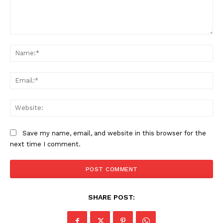
Comment:
Na
Ema
PALA VISION
Web
Save my name, email, and website in this browser for the
next time I comment.
SHARE POST: