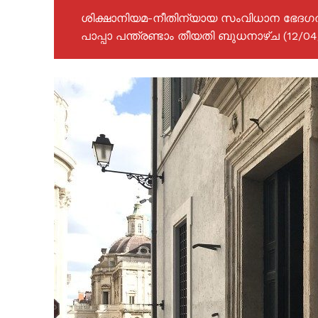
ശിക്ഷാനിയമ-നീതിന്യായ സംവിധാന ഭേദഗ
പാപ്പാ പന്ത്രണ്ടാം തീയതി ബുധനാഴ്ച (12/04/2
PALA V