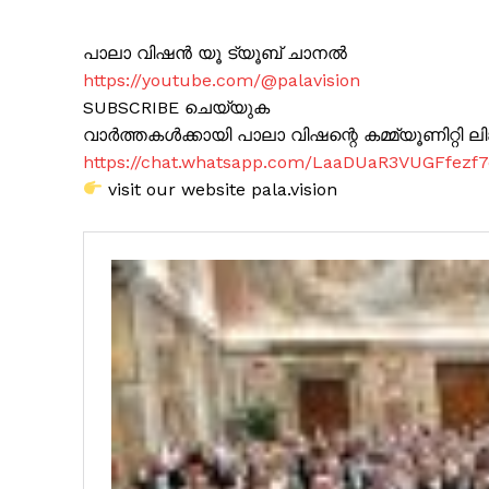
പാലാ വിഷൻ യൂ ട്യൂബ് ചാനൽ
https://youtube.com/@palavision
SUBSCRIBE ചെയ്യുക
വാർത്തകൾക്കായി പാലാ വിഷന്റെ കമ്മ്യൂണിറ്റി ലിങ്
https://chat.whatsapp.com/LaaDUaR3VUGFfezf
visit our website pala.vision