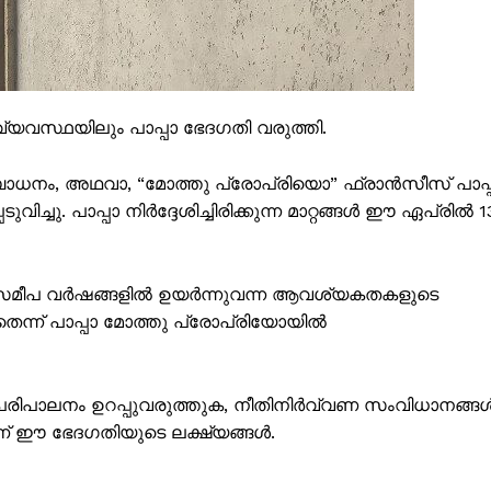
Subscription Plans
My account
Grievance Redressal
്യവസ്ഥയിലും പാപ്പാ ഭേദഗതി വരുത്തി.
E NOW
നം, അഥവാ, “മോത്തു പ്രോപ്രിയൊ” ഫ്രാൻസീസ് പാപ്
വിച്ചു. പാപ്പാ നിർദ്ദേശിച്ചിരിക്കുന്ന മാറ്റങ്ങൾ ഈ ഏപ്രിൽ 1
ൽ സമീപ വർഷങ്ങളിൽ ഉയർന്നുവന്ന ആവശ്യകതകളുടെ
നതെന്ന് പാപ്പാ മോത്തു പ്രോപ്രിയോയിൽ
പരിപാലനം ഉറപ്പുവരുത്തുക, നീതിനിർവ്വണ സംവിധാനങ്ങ
ണ് ഈ ഭേദഗതിയുടെ ലക്ഷ്യങ്ങൾ.