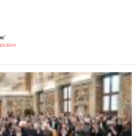
ക്
7dx3Em