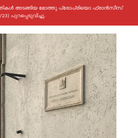
തികൾ അടങ്ങിയ മോത്തു പ്രോപ്രിയൊ ഫ്രാൻസീസ്
3) പുറപ്പെടുവിച്ചു.
ISION
PALA VISION
About
Contact us