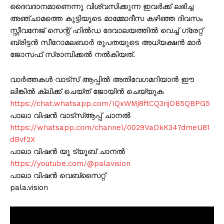
ദൈവദാനമാണെന്നു വിശ്വസിക്കുന്ന ഇവർക്ക് ലഭിച്ച
അഞ്ചാമത്തെ കുട്ടിയുടെ മാമ്മോദീസ കഴിഞ്ഞ ദിവസം
സ്റ്റീവനേജ് സെന്റ് ഹിൽഡ ദേവാലയത്തിൽ വെച്ച് ഗ്രേറ്റ്
ബ്രിട്ടൻ സീറോമലബാർ രൂപതയുടെ അധ്യക്ഷൻ മാർ
ജോസഫ് സ്രാമ്പിക്കൽ നൽകിയത്.
വാർത്തകൾ വാട്സ് ആപ്പിൽ അതിവേഗമറിയാൻ ഈ
ലിങ്കിൽ ക്ലിക്ക് ചെയ്ത് ജോയിൻ ചെയ്യുക
https://chat.whatsapp.com/IQxWMj8ftCQ3njOB5QBPG5
പാലാ വിഷൻ വാട്സ്ആപ്പ് ചാനൽ
https://whatsapp.com/channel/0029VaOkK347dmeU81
dBvf2X
പാലാ വിഷൻ യൂ ട്യൂബ് ചാനൽ
https://youtube.com/@palavision
പാലാ വിഷൻ വെബ്സൈറ്റ്
pala.vision