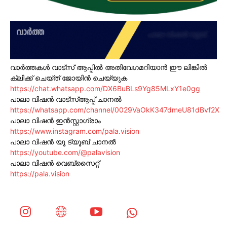
വാർത്തകൾ വാട്സ് ആപ്പിൽ അതിവേഗമറിയാൻ ഈ ലിങ്കിൽ
ക്ലിക്ക് ചെയ്ത് ജോയിൻ ചെയ്യുക
https://chat.whatsapp.com/DX6BuBLs9Yg85MLxY1e0gg
പാലാ വിഷൻ വാട്സ്ആപ്പ് ചാനൽ
https://whatsapp.com/channel/0029VaOkK347dmeU81dBvf2X
പാലാ വിഷൻ ഇൻസ്റ്റാഗ്രാം
https://www.instagram.com/pala.vision
പാലാ വിഷൻ യൂ ട്യൂബ് ചാനൽ
https://youtube.com/@palavision
പാലാ വിഷൻ വെബ്സൈറ്റ്
https://pala.vision