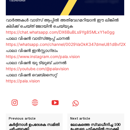
വാർത്തകൾ വാട്സ് ആപ്പിൽ അതിവേഗമറിയാൻ ഈ ലിങ്കിൽ
ക്ലിക്ക് ചെയ്ത് ജോയിൻ ചെയ്യുക
https://chat.whatsapp.com/DX6BuBLs9Yg85MLxY1e0gg
പാലാ വിഷൻ വാട്സ്ആപ്പ് ചാനൽ
https://whatsapp.com/channel/0029VaOkK347dmeU81dBvf2X
പാലാ വിഷൻ ഇൻസ്റ്റാഗ്രാം
https://www.instagram.com/pala.vision
പാലാ വിഷൻ യൂ ട്യൂബ് ചാനൽ
https://youtube.com/@palavision
പാലാ വിഷൻ വെബ്സൈറ്റ്
https://pala.vision
Previous article
Next article
കർദ്ദിനാൾ ഉപദേശക സമിതി
ലോകത്തെ സ്വാധീനിച്ച 100
ചർച്ചയാക്കി
പേരുടെ പട്ടികയിൽ സാക്ഷി