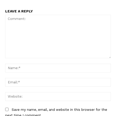
LEAVE A REPLY
PALA VISION
Comment:
Na
Ema
Web
Save my name, email, and website in this browser for the
next time I comment.