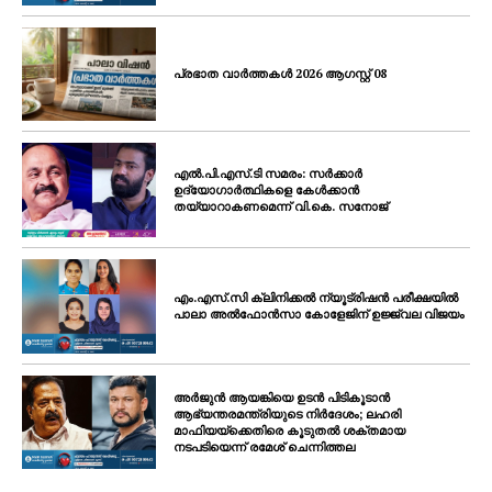
പ്രഭാത വാർത്തകൾ 2026 ആഗസ്റ്റ് 08
എൽ.പി.എസ്.ടി സമരം: സർക്കാർ
ഉദ്യോഗാർത്ഥികളെ കേൾക്കാൻ
തയ്യാറാകണമെന്ന് വി.കെ. സനോജ്
എം.എസ്.സി ക്ലിനിക്കൽ ന്യൂട്രിഷൻ പരീക്ഷയിൽ
പാലാ അൽഫോൻസാ കോളേജിന് ഉജ്ജ്വല വിജയം
അർജുൻ ആയങ്കിയെ ഉടൻ പിടികൂടാൻ
ആഭ്യന്തരമന്ത്രിയുടെ നിർദേശം; ലഹരി
മാഫിയയ്ക്കെതിരെ കൂടുതൽ ശക്തമായ
നടപടിയെന്ന് രമേശ് ചെന്നിത്തല