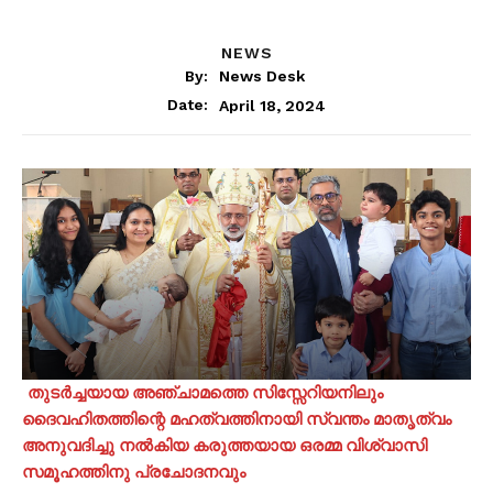
NEWS
By:
News Desk
April 18, 2024
Date:
തുടർച്ചയായ അഞ്ചാമത്തെ സിസ്സേറിയനിലും
ദൈവഹിതത്തിന്റെ മഹത്വത്തിനായി സ്വന്തം മാതൃത്വം
അനുവദിച്ചു നൽകിയ കരുത്തയായ ഒരമ്മ വിശ്വാസി
സമൂഹത്തിനു പ്രചോദനവും