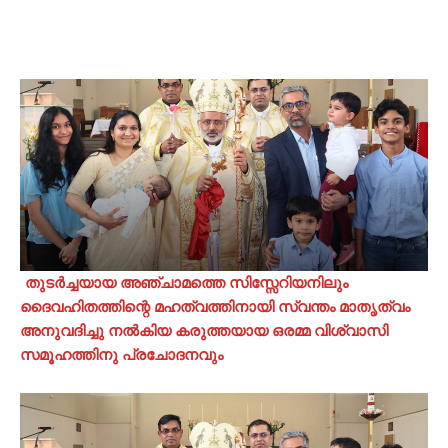
തുടർച്ചയായ അഞ്ചാമത്തെ സിസ്സേറിയനിലും
ദൈവഹിതത്തിന്റെ മഹത്വത്തിനായി സ്വന്തം മാതൃത്വം
അനുവദിച്ചു നൽകിയ കരുത്തയായ ഒരമ്മ വിശ്വാസി
സമൂഹത്തിനു പ്രചോദനവും