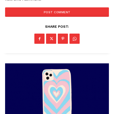
SUBSCRIBE NOW
PALA VISION
SHARE POST:
About
Contact us
Subscription Plans
My account
Grievance Redressal