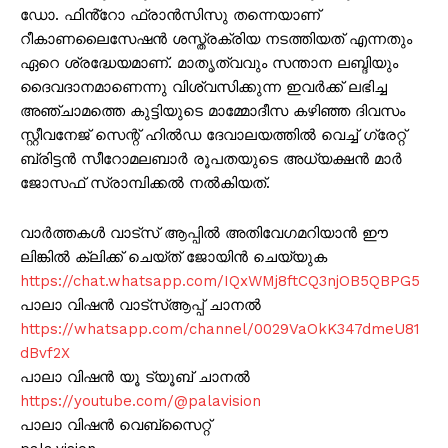
ഡോ. ഫിൻ്റോ ഫ്രാൻസിസു തന്നെയാണ്
റീകാണലൈസേഷൻ ശസ്ത്രക്രിയ നടത്തിയത് എന്നതും
ഏറെ ശ്രദ്ധേയമാണ്. മാതൃത്വവും സന്താന ലബ്ദിയും
ദൈവദാനമാണെന്നു വിശ്വസിക്കുന്ന ഇവർക്ക് ലഭിച്ച
അഞ്ചാമത്തെ കുട്ടിയുടെ മാമ്മോദീസ കഴിഞ്ഞ ദിവസം
സ്റ്റീവനേജ് സെന്റ് ഹിൽഡ ദേവാലയത്തിൽ വെച്ച് ഗ്രേറ്റ്
ബ്രിട്ടൻ സീറോമലബാർ രൂപതയുടെ അധ്യക്ഷൻ മാർ
ജോസഫ് സ്രാമ്പിക്കൽ നൽകിയത്.
വാർത്തകൾ വാട്സ് ആപ്പിൽ അതിവേഗമറിയാൻ ഈ
ലിങ്കിൽ ക്ലിക്ക് ചെയ്ത് ജോയിൻ ചെയ്യുക
https://chat.whatsapp.com/IQxWMj8ftCQ3njOB5QBPG5
പാലാ വിഷൻ വാട്സ്ആപ്പ് ചാനൽ
https://whatsapp.com/channel/0029VaOkK347dmeU81
dBvf2X
പാലാ വിഷൻ യൂ ട്യൂബ് ചാനൽ
https://youtube.com/@palavision
പാലാ വിഷൻ വെബ്സൈറ്റ്