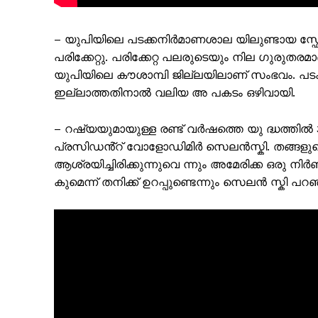
– യുപിയിലെ പടക്കനിർമാണശാല യിലുണ്ടായ സ്ഫോ
പരിക്കേറ്റു. പരിക്കേറ്റ പലരുടെയും നില ഗുരുതരമാ
യുപിയിലെ കൗശാമ്പി ജില്ലയിലാണ് സംഭവം. പടക
ഇല്ലാത്തതിനാൽ വലിയ അ പകടം ഒഴിവായി.
– റഷ്യയുമായുള്ള രണ്ട് വർഷത്തെ യു ദ്ധത്തി
പ്രസിഡൻ്റ് വോളോഡിമിർ സെലൻസ്ക‌ി. തങ്ങളുടെ
ആശ്രയിച്ചിരിക്കുന്നുവെ ന്നും അമേരിക്ക ഒ
കുമെന്ന് തനിക്ക് ഉറപ്പുണ്ടെന്നും സെലൻ സ്കി പറഞ