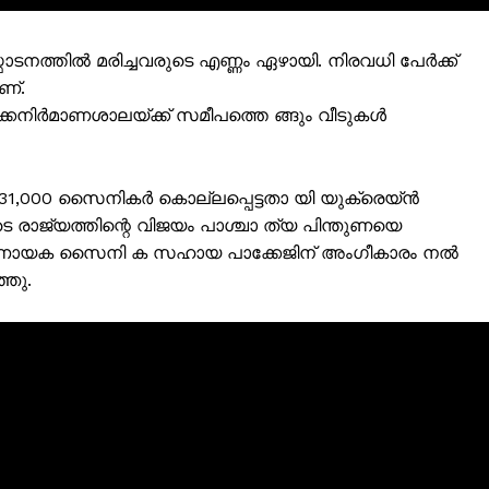
ടനത്തിൽ മരിച്ചവരുടെ എണ്ണം ഏഴായി. നിരവധി പേർക്ക്
ണ്.
്കനിർമാണശാലയ്ക്ക് സമീപത്തെ ങ്ങും വീടുകൾ
ൽ 31,000 സൈനികർ കൊല്ലപ്പെട്ടതാ യി യുക്രെയ്ൻ
 രാജ്യത്തിന്റെ വിജയം പാശ്ചാ ത്യ പിന്തുണയെ
രു നിർണായക സൈനി ക സഹായ പാക്കേജിന് അംഗീകാരം നൽ
്ഞു.