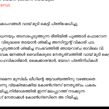
QBPG5
ഗങ്ങൾ വായ് മൂടി കെട്ടി പ്രതിഷേധിച്ചു.
ധനയും തടസപ്പെടുത്തുന്ന രീതിയിൽ പൂഞ്ഞാർ ഫൊറോന
രുദ്ധരെ തടയാൻ ശ്രമിച്ച അസിസ്റ്റന്റ് വികാരി ഫാ.
പെടുത്താൻ ശ്രമിച്ച സംഭവത്തിൽ ഞായറാഴ്ച രാവിലെ വി.
ടവക ജനങ്ങൾ വൈദികരുടെ നേതൃത്വത്തിൽ വായ് മൂടി കെട്ട
ൻ, സഹവികാരിമാർ, കൈക്കാരന്മാർ, യോഗ പ്രതിനിധികൾ
ISION
ണമെന്ന മുസ്‌ലിം ലീഗിന്റെ ആവശ്യത്തിനു വഴങ്ങാതെ
ന്നു വ്യക്തമാക്കിയ കോൺഗ്രസ് നേതൃത്വം പകരം
PALA VISION
ചു.നിർദേശത്തിൽ ഇന്ന് മലപ്പുറത്ത് നടക്കുന്ന
ഗ് നേതാക്കൾ കോൺഗ്രസിനെ അ റിയിച്ചു.
About
Contact us