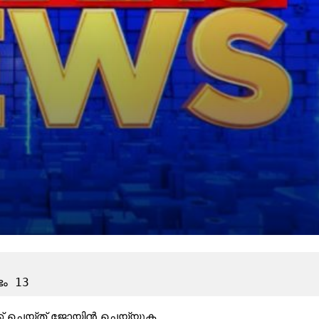
ഭം 13
്ക് ചെയ്ത് ജോയിൻ ചെയ്യുക.