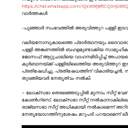
https://chat.whatsapp.com/IQxWMj8ftCQ3njOB5
വാർത്തകൾ
-പൂഞ്ഞാർ സംഭവത്തിൽ അരുവിത്തുറ പള്ളി ഇടവകാം
വലിയനോമ്പുകാലത്തെ പ്രാർത്ഥനയും ദൈവാരാ
പള്ളി അങ്കണത്തിൽ ബഹളമുണ്ടാക്കിയ സാമൂഹിക വി
ജോസഫ് ആറ്റുചാലിയെ വാഹനമിടിപ്പിച്ച് അപായപ്
കുർബാനയ്ക്ക് പള്ളിയിലെത്തിയ അരുവിത്തുറ ഇ
പ്രതിഷേധിച്ചു. പ്രതിഷേധത്തിന് വികാരിയച്ച
തുടങ്ങിയവർ നേതൃത്വം നൽകി.
PALA V
– ലോക്സഭാ തെരഞ്ഞെടുപ്പിൽ മൂന്നാം സീറ്റ് വേ
കോൺഗ്രസ്. ലോക്സഭാ സീറ്റ് നൽകാനാകില്ലെ
രാജ്യസഭാ സീറ്റ് അധികമായി നൽകാമെന്ന് അറിയിച്
നേതൃയോഗത്തിനുശേഷം മറുപടി പറയാമെന്ന് ലീ