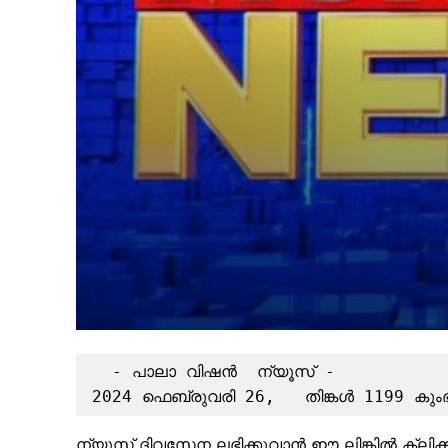
  - പാലാ വിഷൻ  ന്യൂസ് -

2024 ഫെബ്രുവരി 26,   തിങ്കൾ 1199 കും
ന്യൂസ് ദിവസേന ലഭിക്കുവാൻ ഈ ലിങ്കിൽ ക്ലിക