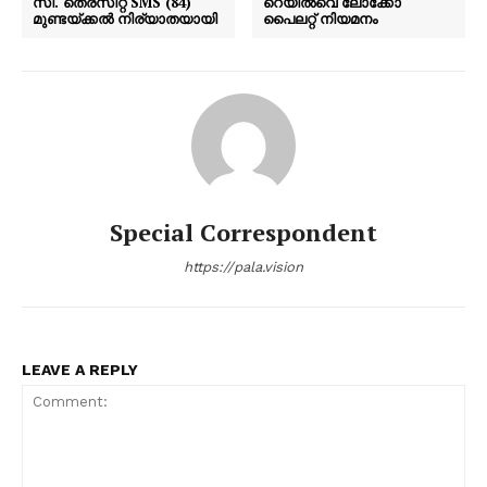
സി. തെരസിറ്റ SMS (84)
റെയിൽവെ ലോക്കോ
മുണ്ടയ്ക്കൽ നിര്യാതയായി
പൈലറ്റ് നിയമനം
Special Correspondent
https://pala.vision
LEAVE A REPLY