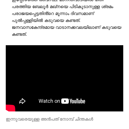
പരത്തിയ ബേലൂർ മഖ്‌നയെ പിടികൂടാനുള്ള ശ്രമം
പരാജയപ്പെട്ടതിൻ്റെ മൂന്നാം ദിവസമാണ്
പുൽപ്പള്ളിയിൽ കടുവയെ കണ്ടത്.
ജനവാസകേന്ദ്രമായ വാടാനക്കവലയിലാണ് കടുവയെ
കണ്ടത്.
ഇന്നുവരെയുള്ള അൻപത് നോമ്പ് ചിന്തകൾ