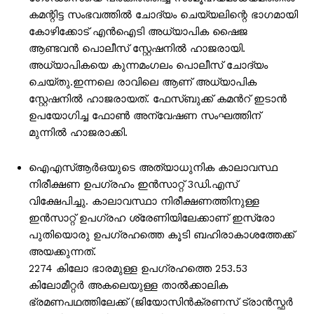
SUBSCRIBE NOW
കമന്റിട്ട സംഭവത്തിൽ ചോദ്യം ചെയ്യലിന്റെ ഭാഗമായി
കോഴിക്കോട് എൻഐടി അധ്യാപിക ഷൈജ
ആണ്ടവൻ പൊലീസ് സ്റ്റേഷനില്‍ ഹാജരായി.
അധ്യാപികയെ കുന്നമംഗലം പൊലീസ് ചോദ്യം
PALA VISION
ചെയ്തു.ഇന്നലെ രാവിലെ ആണ് അധ്യാപിക
സ്റ്റേഷനിൽ ഹാജരായത്. ഫേസ്ബുക്ക് കമന്‍റ് ഇടാൻ
About
ഉപയോഗിച്ച ഫോണ്‍ അന്വേഷണ സംഘത്തിന്
Contact us
മുന്നില്‍ ഹാജരാക്കി.
Subscription Plans
ഐഎസ്ആര്‍ഒയുടെ അത്യാധുനിക കാലാവസ്ഥ
My account
നിരീക്ഷണ ഉപഗ്രഹം ഇൻസാറ്റ് 3ഡി.എസ്
Grievance Redressal
വിക്ഷേപിച്ചു. കാലാവസ്ഥാ നിരീക്ഷണത്തിനുള്ള
ഇൻസാറ്റ് ഉപഗ്രഹ ശ്രേണിയിലേക്കാണ് ഇസ്രോ
പുതിയൊരു ഉപ​ഗ്രഹത്തെ കൂടി ബഹിരാകാശത്തേക്ക്
അയക്കുന്നത്.
2274 കിലോ ഭാരമുള്ള ഉപഗ്രഹത്തെ 253.53
കിലോമീറ്റർ അകലെയുള്ള താൽക്കാലിക
ഭ്രമണപഥത്തിലേക്ക് (ജിയോസിൻക്രണസ് ട്രാൻസ്ഫർ