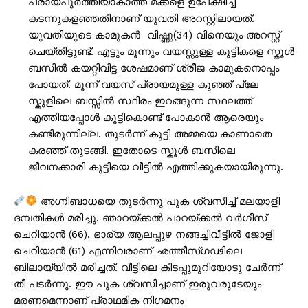
പ്രായപൂർത്തിയാകാത്ത മക്കളെ ഉപേക്ഷിച്ച്
കടന്നുകളഞ്ഞതിനാണ് യുവതി അറസ്റ്റിലായത്.
യുവതിയുടെ കാമുകൻ വിഷ്ണു(34) വിനെയും അറസ്റ്റ്
ചെയ്തിട്ടുണ്ട്. എട്ടും മൂന്നും വയസ്സുള്ള കുട്ടികളെ സ്കൂൾ
ബസിൽ കയറ്റിവിട്ട ശേഷമാണ് ശ്രീജ കാമുകനൊപ്പം
പോയത്. മൂന്ന് വയസ് പ്രായമുള്ള കുഞ്ഞ് പ്ലേ
സ്കൂളിലെ ബസ്സിൽ സ്ഥിരം ഇറങ്ങുന്ന സ്ഥലത്ത്
എത്തിയപ്പോൾ കൂട്ടികൊണ്ട് പോകാൻ ആരെയും
കണ്ടിരുന്നില്ല. തുടർന്ന് കുട്ടി അമ്മയെ കാണാതെ
കരഞ്ഞ് തുടങ്ങി. ഇതോടെ സ്കൂൾ ബസിലെ
ജീവനക്കാരി കുട്ടിയെ വീട്ടിൽ എത്തിക്കുകയായിരുന്നു.
അഗ്നിബാധയെ തുടർന്നു പുക ശ്വസിച്ച്‌ മലയാളി
ദമ്പതികള്‍ മരിച്ചു. ഞാറയ്ക്കല്‍ പാറയ്ക്കല്‍ വർഗീസ്
ചെറിയാൻ (66), ഭാര്യ ആലപ്പുഴ നങ്ങച്ചിവീട്ടില്‍ ജോളി
ചെറിയാൻ (61) എന്നിവരാണ് ഛത്തീസ്ഗഢിലെ
ബിലായ്‍യില്‍ മരിച്ചത്. വീട്ടിലെ കിടപ്പുമുറിയോടു ചേർന്ന്
തീ പടർന്നു. ഈ പുക ശ്വസിച്ചാണ് ഇരുവരുടേയും
മരണമെന്നാണ് പ്രാഥമിക നിഗമനം