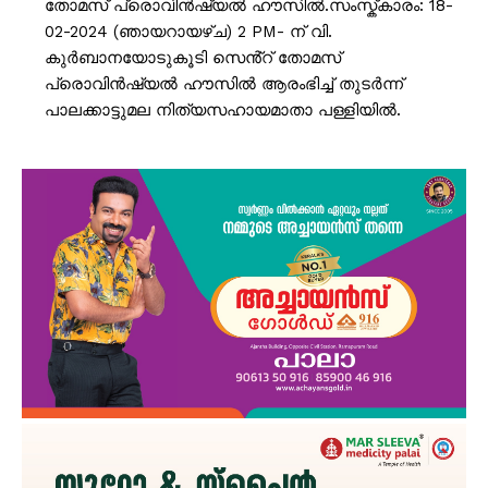
തോമസ് പ്രൊവിൻഷ്യൽ ഹൗസിൽ.സംസ്ക്‌കാരം: 18-
02-2024 (ഞായറായഴ്‌ച) 2 PM- ന് വി.
കുർബാനയോടുകൂടി സെൻ്റ് തോമസ്
പ്രൊവിൻഷ്യൽ ഹൗസിൽ ആരംഭിച്ച് തുടർന്ന്
പാലക്കാട്ടുമല നിത്യസഹായമാതാ പള്ളിയിൽ.