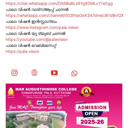
https://chat.whatsapp.com/DX6BuBLs9Yg85MLxY1e0gg
പാലാ വിഷൻ വാട്സ്ആപ്പ് ചാനൽ
https://whatsapp.com/channel/0029VaOkK347dmeU81dBvf2X
പാലാ വിഷൻ ഇൻസ്റ്റാഗ്രാം
https://www.instagram.com/pala.vision
പാലാ വിഷൻ യൂ ട്യൂബ് ചാനൽ
https://youtube.com/@palavision
പാലാ വിഷൻ വെബ്സൈറ്റ്
https://pala.vision