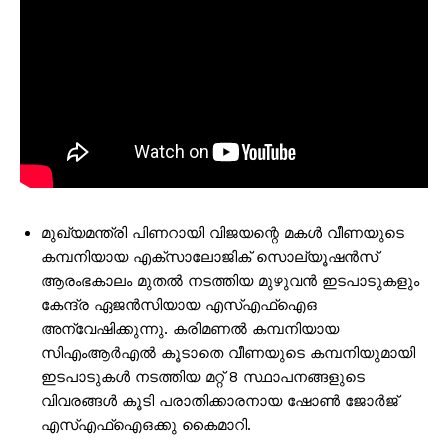
മുഖ്യമന്ത്രി പിണറായി വിജയന്റെ മകൾ വീണയുടെ
കമ്പനിയായ എക്സാലോജിക് സൊല്യൂഷൻസ്
ആരംഭകാലം മുതൽ നടത്തിയ മുഴുവൻ ഇടപാടുകളും
കേന്ദ്ര ഏജൻസിയായ എസ്എഫ്ഐഒ
അന്വേഷിക്കുന്നു. കരിമണൽ കമ്പനിയായ
സിഎംആർഎൽ കൂടാതെ വീണയുടെ കമ്പനിയുമായി
ഇടപാടുകൾ നടത്തിയ മറ്റ് 8 സ്ഥാപനങ്ങളുടെ
വിവരങ്ങൾ കൂടി പരാതിക്കാരനായ ഷോൺ ജോർജ്
എസ്എഫ്ഐഒക്കു കൈമാറി.