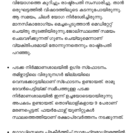
വിയോഗത്തെ കുറിച്ചും രാഷ്ട്രപതി സംസാരിച്ചു. താൻ
ഒരുഘട്ടത്തിൽ വിഷാദത്തിലൂടെ കടന്നുപോയിരുന്നു.
ആ സമയം, ചിലർ യോഗ നിർദേശിച്ചിരുന്നു.
മാനസികാരോഗ്യം മെച്ചപ്പെടുത്താൻ മെഡിറ്റേറ്റ്
ചെയ്തു തുടങ്ങിയിരുന്നു.ജോലിസ്ഥലത്ത് സമയം
ചെലവഴിക്കുന്നത് ഗുണം ചെയ്യുമെന്നാണ്
വ്യക്തിപരമായി തോന്നുന്നതെന്നും രാഷ്ട്രപതി
പറഞ്ഞു.
PALA VISION
പടക്ക നിർമ്മാണശാലയിൽ ഉഗ്ര സ്‌ഫോടനം.
തമിഴ്നാട്ടിലെ വിരുദുനഗർ ജില്ലയിലെ
വെമ്പക്കോട്ടയിലാണ് സ്‌ഫോടനം ഉണ്ടായത്. രാമു
ദേവൻപെട്ടിയ്ക്ക് സമീപത്തുള്ള പടക്ക
നിർമാണശാലയിൽ ഇന്ന് ഉച്ചയോടെയായിരുന്നു
അപകടം ഉണ്ടായത്. തൊഴിലാളികളായ 9 പേരാണ്
മരണപ്പെട്ടത്. ഫയർഫോഴ്സ് യൂണിറ്റുകൾ
സ്ഥലത്തെത്തിയാണ് രക്ഷാപ്രവർത്തനം നടക്കുന്നത്.
ഗോഡ്സെയെ പ്രകീർത്തിച്ച് സാമൂഹ്യമാധ്യമത്തിൽ