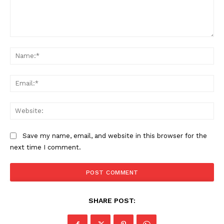
Comment:
Na
Ema
Web
Save my name, email, and website in this browser for the
next time I comment.
SHARE POST: