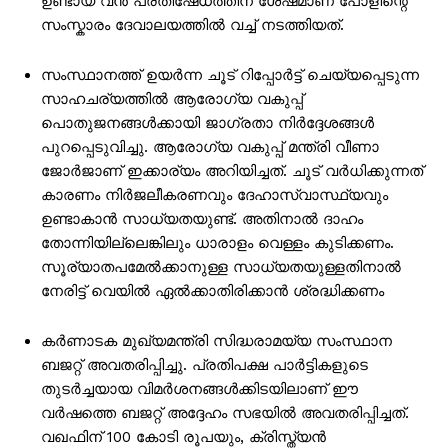
ഉണ്ടായ വൻ പ്രതിഷേധത്തിന് ശേഷമാണ് പോളിന്റെ
സംസ്കാരം ദേവാലയത്തിൽ വച്ച് നടത്തിയത്.
സംസ്ഥാനത്ത് ഉയർന്ന ചൂട് റിപ്പോർട്ട് ചെയ്യപ്പെടുന്ന
സാഹചര്യത്തിൽ ആരോഗ്യ വകുപ്പ്
പൊതുജനങ്ങൾക്കായി ജാഗ്രതാ നിർദ്ദേശങ്ങൾ
പുറപ്പെടുവിച്ചു. ആരോഗ്യ വകുപ്പ് മന്ത്രി വീണാ
ജോർജാണ് ഇക്കാര്യം അറിയിച്ചത്. ചൂട് വർധിക്കുന്നത്
കാരണം നിർജലീകരണവും ദേഹാസ്വാസ്ഥ്യവും
ഉണ്ടാകാൻ സാധ്യതയുണ്ട്. അതിനാൽ ദാഹം
തോന്നിയില്ലെങ്കിലും ധാരാളം വെള്ളം കുടിക്കണം.
സൂര്യാതപമേൽക്കാനുള്ള സാധ്യതയുള്ളതിനാൽ
നേരിട്ട് വെയിൽ ഏൽക്കാതിരിക്കാൻ ശ്രദ്ധിക്കണം
കർണാടക മുഖ്യമന്ത്രി സിദ്ധരാമയ്യ സംസ്ഥാന
ബജറ്റ് അവതരിപ്പിച്ചു. പ്രതിപക്ഷ പാർട്ടികളുടെ
തുടർച്ചയായ വിമർശനങ്ങൾക്കിടയിലാണ് ഈ
വർഷത്തെ ബജറ്റ് അദ്ദേഹം സഭയിൽ അവതരിപ്പിച്ചത്.
വഖഫിന് 100 കോടി രൂപയും, ക്രിസ്ത്യൻ