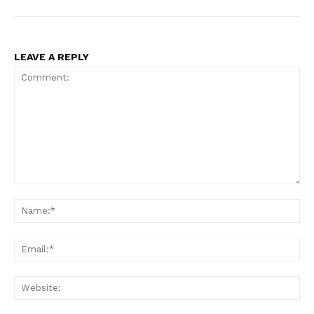
LEAVE A REPLY
Comment:
Na
Ema
Web