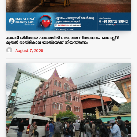
കാലടി ശ്രീശങ്കര പാലത്തിൽ ഗതാഗത നിരോധനം: ഓഗസ്റ്റ് 8
മുതൽ രാത്രികാല യാത്രയ്ക്ക് നിയന്ത്രണം
August 7, 2026