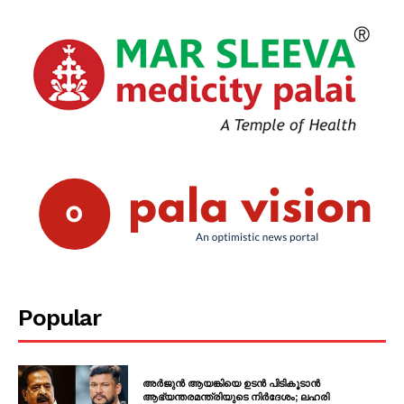
SUBSCRIBE NOW
PALA VISION
About
Contact us
Subscription Plans
My account
Grievance Redressal
Popular
അർജുൻ ആയങ്കിയെ ഉടൻ പിടികൂടാൻ
ആഭ്യന്തരമന്ത്രിയുടെ നിർദേശം; ലഹരി