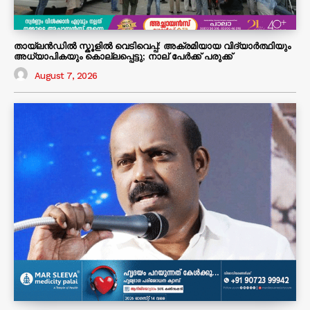
തായ്ലൻഡിൽ സ്കൂളിൽ വെടിവെപ്പ്: അക്രമിയായ വിദ്യാർത്ഥിയും
അധ്യാപികയും കൊല്ലപ്പെട്ടു; നാല് പേർക്ക് പരുക്ക്
August 7, 2026