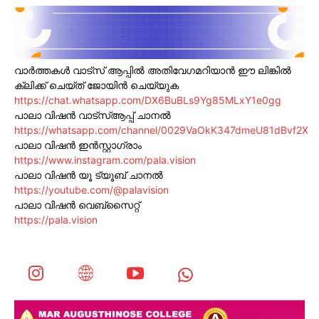
വാർത്തകൾ വാട്സ് ആപ്പിൽ അതിവേഗമറിയാൻ ഈ ലിങ്കിൽ
ക്ലിക്ക് ചെയ്ത് ജോയിൻ ചെയ്യുക
https://chat.whatsapp.com/DX6BuBLs9Yg85MLxY1e0gg
പാലാ വിഷൻ വാട്സ്ആപ്പ് ചാനൽ
https://whatsapp.com/channel/0029VaOkK347dmeU81dBvf2X
പാലാ വിഷൻ ഇൻസ്റ്റാഗ്രാം
https://www.instagram.com/pala.vision
പാലാ വിഷൻ യൂ ട്യൂബ് ചാനൽ
https://youtube.com/@palavision
പാലാ വിഷൻ വെബ്സൈറ്റ്
https://pala.vision