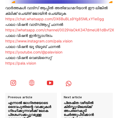
വാർത്തകൾ വാട്സ് ആപ്പിൽ അതിവേഗമറിയാൻ ഈ ലിങ്കിൽ
ക്ലിക്ക് ചെയ്ത് ജോയിൻ ചെയ്യുക
https://chat.whatsapp.com/DX6BuBLs9Yg85MLxY1e0gg
പാലാ വിഷൻ വാട്സ്ആപ്പ് ചാനൽ
https://whatsapp.com/channel/0029VaOkK347dmeU81dBvf2X
പാലാ വിഷൻ ഇൻസ്റ്റാഗ്രാം
https://www.instagram.com/pala.vision
പാലാ വിഷൻ യൂ ട്യൂബ് ചാനൽ
https://youtube.com/@palavision
പാലാ വിഷൻ വെബ്സൈറ്റ്
https://pala.vision
Previous article
Next article
എന്നാൽ ജാഗ്രതയോടെ
പ്രേഷിത വഴിയിൽ
ദൈവപുത്രന്റെ വാക്കുകൾ
ക്രിസ്തുവിലേയ്ക്ക്
ഗ്രഹിക്കുന്നവർക്ക് ലോക
അപരനെകൂടി
പ്രശംസക്കപ്പുറമുള്ള
ചേർത്തുപിടിക്കാൻ