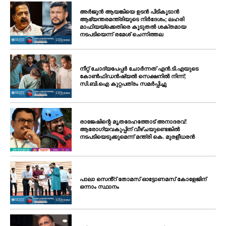
അർജുൻ ആയങ്കിയെ ഉടൻ പിടികൂടാൻ
ആഭ്യന്തരമന്ത്രിയുടെ നിർദേശം; ലഹരി
മാഫിയയ്ക്കെതിരെ കൂടുതൽ ശക്തമായ
നടപടിയെന്ന് രമേശ് ചെന്നിത്തല
നീറ്റ് ചോദ്യപേപ്പർ ചോർന്നത് എൻ.ടി.എയുടെ
കോൺഫിഡൻഷ്യൽ സെക്ഷനിൽ നിന്ന്;
സി.ബി.ഐ കുറ്റപത്രം സമർപ്പിച്ചു
രാജേഷിന്റെ മൃതദേഹത്തോട് അനാദരവ്:
ആരോഗ്യവകുപ്പിന് വീഴ്ചയുണ്ടെങ്കിൽ
നടപടിയെടുക്കുമെന്ന് മന്ത്രി കെ. മുരളീധരൻ
പാലാ സെൻ്റ് തോമസ് ഓട്ടോണമസ് കോളേജിന്
ഒന്നാം സ്ഥാനം