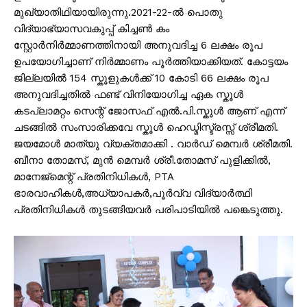
മുഖ്യാതിഥിയായിരുന്നു.2021-22-ൽ പൊതു
വിദ്യാഭ്യാസവകുപ്പ് കിച്ചൺ കം
സ്റ്റോർനിർമ്മാണത്തിനായി അനുവദിച്ച 6 ലക്ഷം രൂപ
ഉപയോഗിച്ചാണ് നിർമ്മാണം പൂർത്തിയാക്കിയത്. കോട്ടയം
ജില്ലയിൽ 154 സ്കൂളുകൾക്ക് 10 കോടി 66 ലക്ഷം രൂപ
അനുവദിച്ചതിൽ ഫണ്ട് വിനിയോഗിച്ച ഏക സ്കൂൾ
കടപ്ലാമറ്റം സെന്റ് ജോസഫ് എൽ.പി.സ്കൂൾ ആണ് എന്ന്
ചടങ്ങിൽ സംസാരിക്കവേ സ്കൂൾ ഹെഡ്മിസ്ട്രസ്സ് ശ്രീമതി.
ജയമോൾ മാത്യു വ്യക്തമാക്കി . വാർഡ് മെമ്പർ ശ്രീമതി.
ബീനാ തോമസ്, മുൻ മെമ്പർ ശ്രീ.തോമസ് പുളിക്കിൽ,
മാനേജ്മെന്റ് പ്രതിനിധികൾ, PTA
ഭാരവാഹികൾ,അധ്യാപകർ,പൂർവ്വ വിദ്യാർത്ഥി
പ്രതിനിധികൾ തുടങ്ങിയവർ പരിപാടിയിൽ പങ്കെടുത്തു.