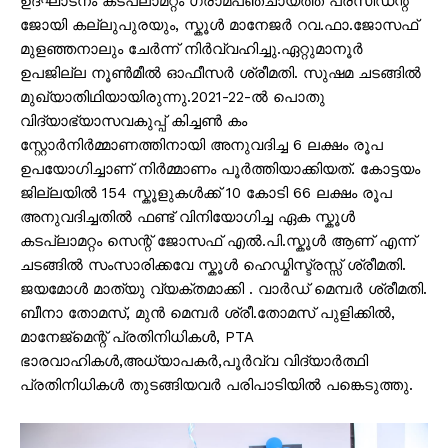
ഉദ്ഘാടനം കടപ്ലാമറ്റം ഗ്രാമപഞ്ചായത്ത് പ്രസിഡന്റ്
ജോയി കല്ലുപുരയും, സ്കൂൾ മാനേജർ റവ.ഫാ.ജോസഫ്
മുളഞ്ഞനാലും ചേർന്ന് നിർവ്വഹിച്ചു.ഏറ്റുമാനൂർ
ഉപജില്ല നൂൺമീൽ ഓഫീസർ ശ്രീമതി. സുഷമ ചടങ്ങിൽ
മുഖ്യാതിഥിയായിരുന്നു.2021-22-ൽ പൊതു
വിദ്യാഭ്യാസവകുപ്പ് കിച്ചൺ കം
സ്റ്റോർനിർമ്മാണത്തിനായി അനുവദിച്ച 6 ലക്ഷം രൂപ
ഉപയോഗിച്ചാണ് നിർമ്മാണം പൂർത്തിയാക്കിയത്. കോട്ടയം
ജില്ലയിൽ 154 സ്കൂളുകൾക്ക് 10 കോടി 66 ലക്ഷം രൂപ
അനുവദിച്ചതിൽ ഫണ്ട് വിനിയോഗിച്ച ഏക സ്കൂൾ
കടപ്ലാമറ്റം സെന്റ് ജോസഫ് എൽ.പി.സ്കൂൾ ആണ് എന്ന്
ചടങ്ങിൽ സംസാരിക്കവേ സ്കൂൾ ഹെഡ്മിസ്ട്രസ്സ് ശ്രീമതി.
ജയമോൾ മാത്യു വ്യക്തമാക്കി . വാർഡ് മെമ്പർ ശ്രീമതി.
ബീനാ തോമസ്, മുൻ മെമ്പർ ശ്രീ.തോമസ് പുളിക്കിൽ,
മാനേജ്മെന്റ് പ്രതിനിധികൾ, PTA
ഭാരവാഹികൾ,അധ്യാപകർ,പൂർവ്വ വിദ്യാർത്ഥി
പ്രതിനിധികൾ തുടങ്ങിയവർ പരിപാടിയിൽ പങ്കെടുത്തു.