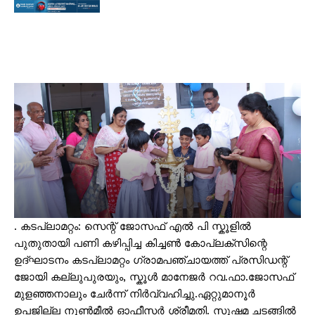
. കടപ്ലാമറ്റം: സെന്റ് ജോസഫ് എൽ പി സ്കൂളിൽ
പുതുതായി പണി കഴിപ്പിച്ച കിച്ചൺ കോപ്ലക്സിന്റെ
ഉദ്ഘാടനം കടപ്ലാമറ്റം ഗ്രാമപഞ്ചായത്ത് പ്രസിഡന്റ്
ജോയി കല്ലുപുരയും, സ്കൂൾ മാനേജർ റവ.ഫാ.ജോസഫ്
മുളഞ്ഞനാലും ചേർന്ന് നിർവ്വഹിച്ചു.ഏറ്റുമാനൂർ
ഉപജില്ല നൂൺമീൽ ഓഫീസർ ശ്രീമതി. സുഷമ ചടങ്ങിൽ