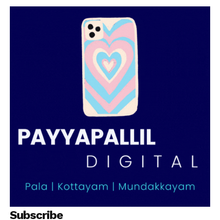
SUBSCRIBE NOW
PALA VISION
About
Contact us
Subscription Plans
My account
Grievance Redressal
Subscribe