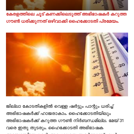
കേരളത്തിലെ ചൂട് കണക്കിലെടുത്ത് അഭിഭാഷകർ കറുത്ത
ഗൗൺ ധരിക്കുന്നത് ഒഴിവാക്കി ഹൈക്കോടതി പ്രമേയം.
ജില്ലാ കോടതികളിൽ വെള്ള ഷർട്ടും പാന്റും ധരിച്ച്
അഭിഭാഷകർക്ക് ഹാജരാകാം. ഹൈക്കോടതിയിലും
അഭിഭാഷകർക്ക് കറുത്ത ഗൗൺ നിർബന്ധമില്ല. മേയ് 31
വരെ ഇതു തുടരും. ഹൈക്കോടതി അഭിഭാഷക