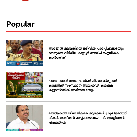
Popular
അർജുൻ ആയങ്കിയെ ഒളിവിൽ പാർപ്പിച്ചവരെയും
വെറുതെ വിടില്ല: കണ്ണൂർ റേഞ്ച് ഐജി കെ.
കാർത്തിക്
പാലാ സാൻ തോം ഫാർമർ പ്രൊഡ്യൂസർ
കമ്പനിക്ക് സംസ്ഥാന അവാർഡ്: കർഷക
കൂട്ടായ്മയ്ക്ക് അഭിമാന നേട്ടം
മത്സ്യത്തൊഴിലാളികളെ ആക്ഷേപിച്ച മുഖ്യമന്ത്രി
വി.ഡി. സതീശൻ മാപ്പ് പറയണം”: വി. മുരളിധരൻ
എംഎൽഎ