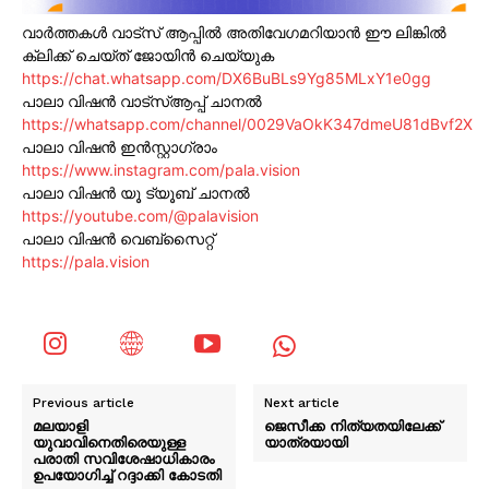
വാർത്തകൾ വാട്സ് ആപ്പിൽ അതിവേഗമറിയാൻ ഈ ലിങ്കിൽ
ക്ലിക്ക് ചെയ്ത് ജോയിൻ ചെയ്യുക
https://chat.whatsapp.com/DX6BuBLs9Yg85MLxY1e0gg
പാലാ വിഷൻ വാട്സ്ആപ്പ് ചാനൽ
https://whatsapp.com/channel/0029VaOkK347dmeU81dBvf2X
പാലാ വിഷൻ ഇൻസ്റ്റാഗ്രാം
https://www.instagram.com/pala.vision
പാലാ വിഷൻ യൂ ട്യൂബ് ചാനൽ
https://youtube.com/@palavision
പാലാ വിഷൻ വെബ്സൈറ്റ്
https://pala.vision
Previous article
Next article
മലയാളി
ജെസീക്ക നിത്യതയിലേക്ക്
യുവാവിനെതിരെയുള്ള
യാത്രയായി
പരാതി സവിശേഷാധികാരം
ഉപയോഗിച്ച് റദ്ദാക്കി കോടതി