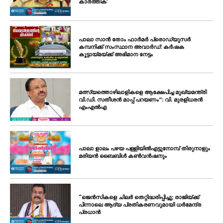
കാർത്തിക്
പാലാ സാൻ തോം ഫാർമർ പ്രൊഡ്യൂസർ
കമ്പനിക്ക് സംസ്ഥാന അവാർഡ്: കർഷക
കൂട്ടായ്മയ്ക്ക് അഭിമാന നേട്ടം
മത്സ്യത്തൊഴിലാളികളെ ആക്ഷേപിച്ച മുഖ്യമന്ത്രി
വി.ഡി. സതീശൻ മാപ്പ് പറയണം”: വി. മുരളിധരൻ
എംഎൽഎ
പാലാ ളാലം പഴയ പള്ളിയിൽഎട്ടുനോമ്പ് തിരുനാളും
മരിയൻ ബൈബിൾ കൺവൻഷനും
“ജെൻസികളെ ചിലർ തെറ്റിദ്ധരിപ്പിച്ചു; രാജിയ്ക്ക്
പിന്നാലെ ആദ്യ പ്രതികരണവുമായി ധർമേന്ദ്ര
പ്രധാൻ