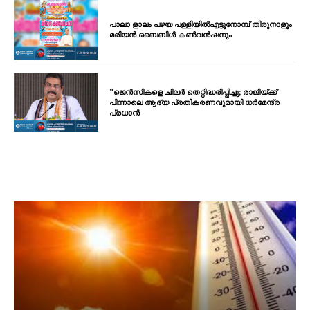
പാലാ ളാലം പഴയ പള്ളിയിൽഎട്ടുനോമ്പ് തിരുനാളും
മരിയൻ ബൈബിൾ കൺവൻഷനും
“ജെൻസികളെ ചിലർ തെറ്റിദ്ധരിപ്പിച്ചു; രാജിയ്ക്ക്
പിന്നാലെ ആദ്യ പ്രതികരണവുമായി ധർമേന്ദ്ര
പ്രധാൻ