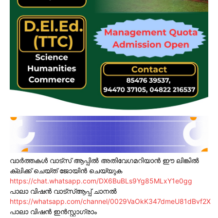
വാർത്തകൾ വാട്സ് ആപ്പിൽ അതിവേഗമറിയാൻ ഈ ലിങ്കിൽ
ക്ലിക്ക് ചെയ്ത് ജോയിൻ ചെയ്യുക
https://chat.whatsapp.com/DX6BuBLs9Yg85MLxY1e0gg
പാലാ വിഷൻ വാട്സ്ആപ്പ് ചാനൽ
https://whatsapp.com/channel/0029VaOkK347dmeU81dBvf2X
പാലാ വിഷൻ ഇൻസ്റ്റാഗ്രാം