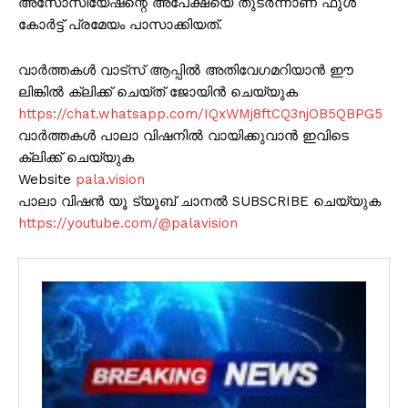
അസോസിയേഷന്റെ അപേക്ഷയെ തുടർന്നാണ് ഫുൾ
കോർട്ട് പ്രമേയം പാസാക്കിയത്.
വാർത്തകൾ വാട്സ് ആപ്പിൽ അതിവേഗമറിയാൻ ഈ
ലിങ്കിൽ ക്ലിക്ക് ചെയ്ത് ജോയിൻ ചെയ്യുക
https://chat.whatsapp.com/IQxWMj8ftCQ3njOB5QBPG5
വാർത്തകൾ പാലാ വിഷനിൽ വായിക്കുവാൻ ഇവിടെ
ക്ലിക്ക് ചെയ്യുക
Website
pala.vision
പാലാ വിഷൻ യൂ ട്യൂബ് ചാനൽ SUBSCRIBE ചെയ്യുക
https://youtube.com/@palavision