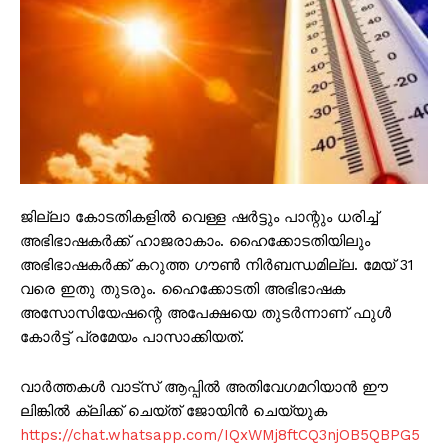
ജില്ലാ കോടതികളിൽ വെള്ള ഷർട്ടും പാന്റും ധരിച്ച്
അഭിഭാഷകർക്ക് ഹാജരാകാം. ഹൈക്കോടതിയിലും
അഭിഭാഷകർക്ക് കറുത്ത ഗൗൺ നിർബന്ധമില്ല. മേയ് 31
വരെ ഇതു തുടരും. ഹൈക്കോടതി അഭിഭാഷക
അസോസിയേഷന്റെ അപേക്ഷയെ തുടർന്നാണ് ഫുൾ
കോർട്ട് പ്രമേയം പാസാക്കിയത്.
വാർത്തകൾ വാട്സ് ആപ്പിൽ അതിവേഗമറിയാൻ ഈ
ലിങ്കിൽ ക്ലിക്ക് ചെയ്ത് ജോയിൻ ചെയ്യുക
https://chat.whatsapp.com/IQxWMj8ftCQ3njOB5QBPG5