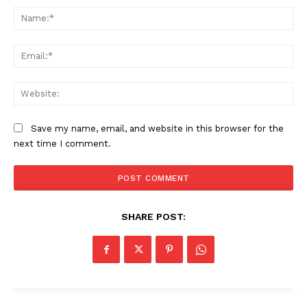
Na
Ema
Web
PALA VISION
Save my name, email, and website in this browser for the
next time I comment.
SHARE POST: