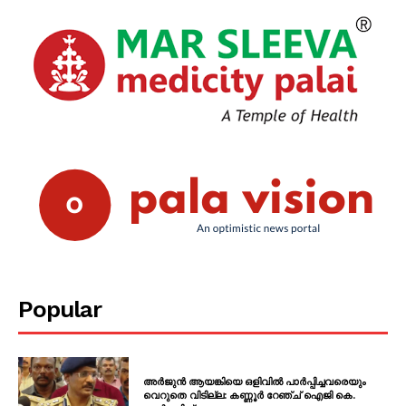
Popular
അർജുൻ ആയങ്കിയെ ഒളിവിൽ പാർപ്പിച്ചവരെയും
വെറുതെ വിടില്ല: കണ്ണൂർ റേഞ്ച് ഐജി കെ.