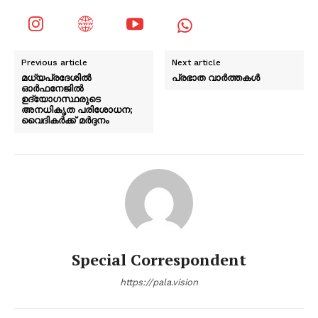
Previous article
Next article
മധ്യപ്രദേശില്‍
പ്രഭാത വാർത്തകൾ
ഓർഫനേജിൽ
ഉദ്യോഗസ്ഥരുടെ
അനധികൃത പരിശോധന;
വൈദികര്‍ക്ക് മര്‍ദ്ദനം
Special Correspondent
https://pala.vision