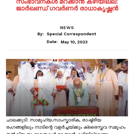
സംഭാവനകൾ മറക്കാൻ കഴിയില്ല:
ജാർഖണ്ഡ് ഗവർണർ രാധാകൃഷ്ണൻ
NEWS
By:
Special Correspondent
May 10, 2023
Date:
ചാലക്കുടി: സാമൂഹ്യ,സാംസ്കാരിക, രാഷ്ട്രീയ
രംഗങ്ങളിലും നാടിന്റെ വളർച്ചയ്ക്കും ക്രൈസ്തവ സമൂഹം