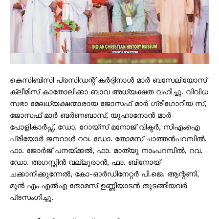
കെസിബിസി പ്രസിഡന്റ് കർദ്ദിനാൾ മാർ ബസേലിയോസ്
ക്ലീമിസ് കാതോലിക്കാ ബാവ അധ്യക്ഷത വഹിച്ചു. വിവിധ
സഭാ മേലധ്യക്ഷന്മാരായ ജോസഫ് മാർ ഗ്രിഗോറിയ സ്,
ജോസഫ് മാർ ബർണബാസ്, യൂഹാനോൻ മാർ
പോളികാർപ്സ്, ഡോ. റോയ്സ് മനോജ് വിക്ടർ, സിഎംഐ
പ്രിയോർ ജനറാൾ റവ. ഡോ. തോമസ് ചാത്തൻപറമ്പിൽ,
ഫാ. ജോർജ് പനയ്ക്കൽ, ഫാ. മാത്യു നാംപറമ്പിൽ, റവ.
ഡോ. അഗസ്റ്റിൻ വല്ലൂരാൻ, ഫാ. ബിനോയ്
ചക്കാനിക്കുന്നേൽ, കോ-ഓർഡിനേറ്റർ പി.ജെ. ആന്റണി,
മുൻ എം എൽഎ തോമസ് ഉണ്ണിയാടൻ തുടങ്ങിയവർ
പ്രസംഗിച്ചു.