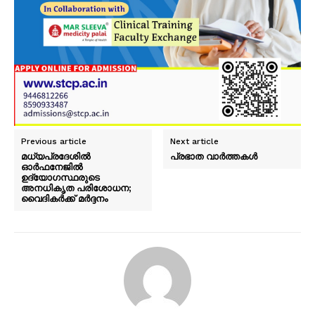
Previous article
Next article
മധ്യപ്രദേശില്‍
പ്രഭാത വാർത്തകൾ
ഓർഫനേജിൽ
ഉദ്യോഗസ്ഥരുടെ
അനധികൃത പരിശോധന;
വൈദികര്‍ക്ക് മര്‍ദ്ദനം