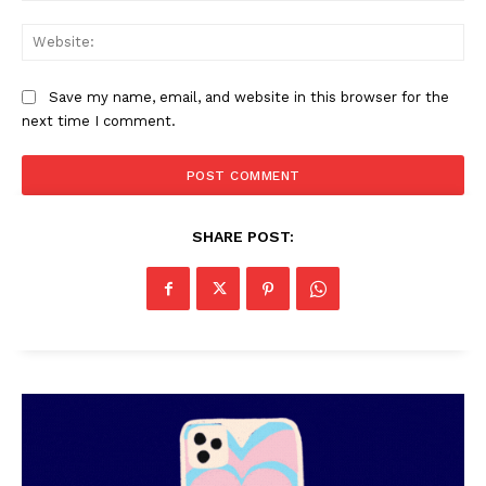
SUBSCRIBE NOW
Web
Save my name, email, and website in this browser for the
PALA VISION
next time I comment.
About
Contact us
Subscription Plans
SHARE POST:
My account
Grievance Redressal