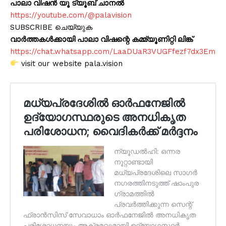
പാലാ വിഷൻ യൂ ട്യൂബ് ചാനൽ
https://youtube.com/@palavision
SUBSCRIBE ചെയ്യുക
വാർത്തകൾക്കായി പാലാ വിഷന്റെ കമ്മ്യൂണിറ്റി ലിങ്ക്
https://chat.whatsapp.com/LaaDUaR3VUGFfezf7dx3Em
visit our website pala.vision