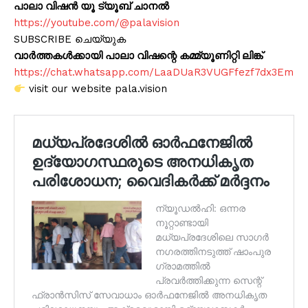
പാലാ വിഷൻ യൂ ട്യൂബ് ചാനൽ
https://youtube.com/@palavision
SUBSCRIBE ചെയ്യുക
വാർത്തകൾക്കായി പാലാ വിഷന്റെ കമ്മ്യൂണിറ്റി ലിങ്ക്
https://chat.whatsapp.com/LaaDUaR3VUGFfezf7dx3Em
visit our website pala.vision