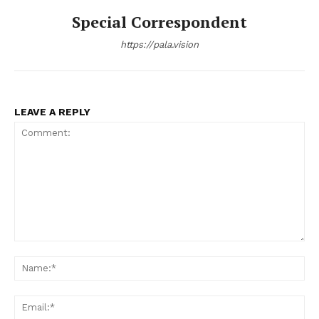
Special Correspondent
https://pala.vision
LEAVE A REPLY
PALA VISION
Comment:
Na
Ema