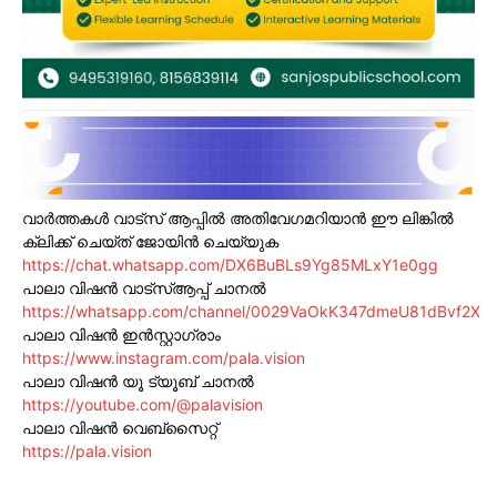
വാർത്തകൾ വാട്സ് ആപ്പിൽ അതിവേഗമറിയാൻ ഈ ലിങ്കിൽ
ക്ലിക്ക് ചെയ്ത് ജോയിൻ ചെയ്യുക
https://chat.whatsapp.com/DX6BuBLs9Yg85MLxY1e0gg
പാലാ വിഷൻ വാട്സ്ആപ്പ് ചാനൽ
https://whatsapp.com/channel/0029VaOkK347dmeU81dBvf2X
പാലാ വിഷൻ ഇൻസ്റ്റാഗ്രാം
https://www.instagram.com/pala.vision
പാലാ വിഷൻ യൂ ട്യൂബ് ചാനൽ
https://youtube.com/@palavision
പാലാ വിഷൻ വെബ്സൈറ്റ്
https://pala.vision