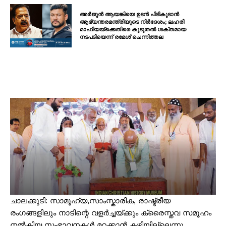
അർജുൻ ആയങ്കിയെ ഉടൻ പിടികൂടാൻ
ആഭ്യന്തരമന്ത്രിയുടെ നിർദേശം; ലഹരി
മാഫിയയ്ക്കെതിരെ കൂടുതൽ ശക്തമായ
നടപടിയെന്ന് രമേശ് ചെന്നിത്തല
ചാലക്കുടി: സാമൂഹ്യ,സാംസ്കാരിക, രാഷ്ട്രീയ
രംഗങ്ങളിലും നാടിന്റെ വളർച്ചയ്ക്കും ക്രൈസ്തവ സമൂഹം
നൽകിയ സംഭാവനകൾ മറക്കാൻ കഴിയില്ലെന്നു