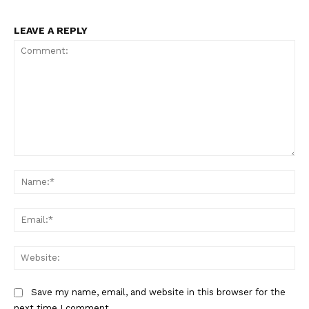
LEAVE A REPLY
Comment:
Na
Ema
Web
Save my name, email, and website in this browser for the
next time I comment.