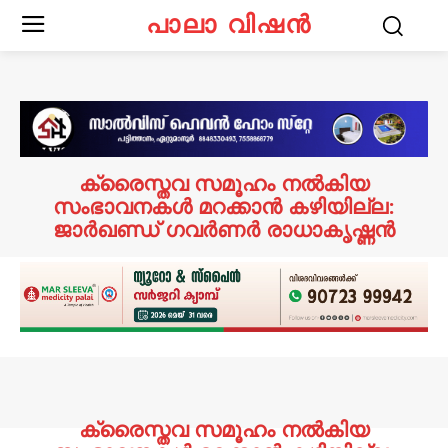
പാലാ വിഷൻ
ക്രൈസ്തവ സമൂഹം നൽകിയ
സംഭാവനകൾ മറക്കാൻ കഴിയില്ല:
ജാർഖണ്ഡ് ഗവർണർ രാധാകൃഷ്ണൻ
ക്രൈസ്തവ സമൂഹം നൽകിയ