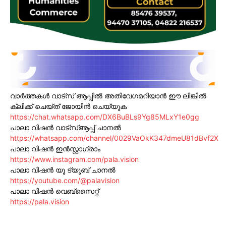
വാർത്തകൾ വാട്സ് ആപ്പിൽ അതിവേഗമറിയാൻ ഈ ലിങ്കിൽ
ക്ലിക്ക് ചെയ്ത് ജോയിൻ ചെയ്യുക
https://chat.whatsapp.com/DX6BuBLs9Yg85MLxY1e0gg
പാലാ വിഷൻ വാട്സ്ആപ്പ് ചാനൽ
https://whatsapp.com/channel/0029VaOkK347dmeU81dBvf2X
പാലാ വിഷൻ ഇൻസ്റ്റാഗ്രാം
https://www.instagram.com/pala.vision
പാലാ വിഷൻ യൂ ട്യൂബ് ചാനൽ
https://youtube.com/@palavision
പാലാ വിഷൻ വെബ്സൈറ്റ്
https://pala.vision