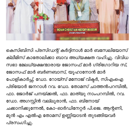
കെസിബിസി പ്രസിഡന്റ് കർദ്ദിനാൾ മാർ ബസേലിയോസ്
ക്ലീമിസ് കാതോലിക്കാ ബാവ അധ്യക്ഷത വഹിച്ചു. വിവിധ
സഭാ മേലധ്യക്ഷന്മാരായ ജോസഫ് മാർ ഗ്രിഗോറിയ സ്,
ജോസഫ് മാർ ബർണബാസ്, യൂഹാനോൻ മാർ
പോളികാർപ്സ്, ഡോ. റോയ്സ് മനോജ് വിക്ടർ, സിഎംഐ
പ്രിയോർ ജനറാൾ റവ. ഡോ. തോമസ് ചാത്തൻപറമ്പിൽ,
ഫാ. ജോർജ് പനയ്ക്കൽ, ഫാ. മാത്യു നാംപറമ്പിൽ, റവ.
ഡോ. അഗസ്റ്റിൻ വല്ലൂരാൻ, ഫാ. ബിനോയ്
ചക്കാനിക്കുന്നേൽ, കോ-ഓർഡിനേറ്റർ പി.ജെ. ആന്റണി,
മുൻ എം എൽഎ തോമസ് ഉണ്ണിയാടൻ തുടങ്ങിയവർ
പ്രസംഗിച്ചു.