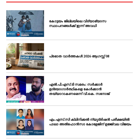
കോട്ടയം ജില്ലയിലെ വിദ്യാഭ്യാസ
സ്ഥാപനങ്ങൾക്ക് ഇന്ന് അവധി
പ്രഭാത വാർത്തകൾ 2026 ആഗസ്റ്റ് 08
എൽ.പി.എസ്.ടി സമരം: സർക്കാർ
ഉദ്യോഗാർത്ഥികളെ കേൾക്കാൻ
തയ്യാറാകണമെന്ന് വി.കെ. സനോജ്
എം.എസ്.സി ക്ലിനിക്കൽ ന്യൂട്രിഷൻ പരീക്ഷയിൽ
പാലാ അൽഫോൻസാ കോളേജിന് ഉജ്ജ്വല വിജയം