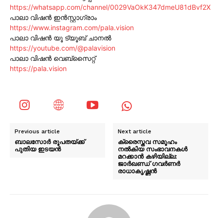
https://whatsapp.com/channel/0029VaOkK347dmeU81dBvf2X
പാലാ വിഷൻ ഇൻസ്റ്റാഗ്രാം
https://www.instagram.com/pala.vision
പാലാ വിഷൻ യൂ ട്യൂബ് ചാനൽ
https://youtube.com/@palavision
പാലാ വിഷൻ വെബ്സൈറ്റ്
https://pala.vision
Previous article
Next article
ബാലസോർ രൂപതയ്ക്ക്
ക്രൈസ്തവ സമൂഹം
പുതിയ ഇടയൻ
നൽകിയ സംഭാവനകൾ
മറക്കാൻ കഴിയില്ല:
ജാർഖണ്ഡ് ഗവർണർ
രാധാകൃഷ്ണൻ