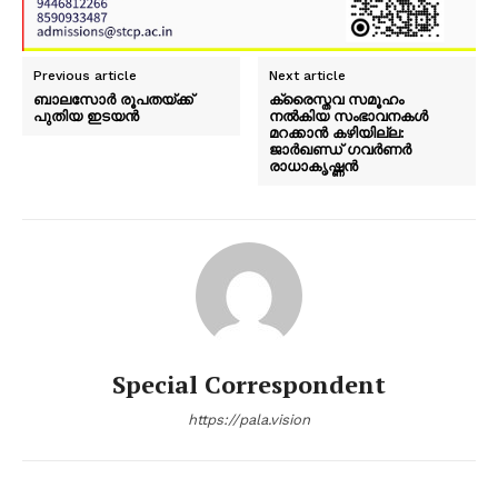
SUBSCRIBE NOW
Previous article
Next article
ബാലസോർ രൂപതയ്ക്ക്
ക്രൈസ്തവ സമൂഹം
PALA VISION
പുതിയ ഇടയൻ
നൽകിയ സംഭാവനകൾ
മറക്കാൻ കഴിയില്ല:
ജാർഖണ്ഡ് ഗവർണർ
രാധാകൃഷ്ണൻ
About
Contact us
Subscription Plans
My account
Grievance Redressal
Special Correspondent
https://pala.vision