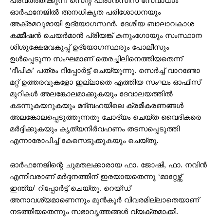
പ്രവർത്തിക്കുന്ന സെന്റ് ഫ്രാൻസിസ് സേവാധാം
ഓർഫനേജിൽ അനധികൃത പരിശോധനയും
അക്രമവുമായി ഉദ്യോഗസ്ഥർ. ദേശീയ ബാലാവകാശ
കമ്മീഷൻ ചെയർമാൻ പ്രിയങ്ക് കനുംഗോയും സംസ്ഥാന
ശിശുക്ഷേമവകുപ്പ് ഉദ്യോഗസ്ഥരും പോലീസും
ഉൾപ്പെടുന്ന സംഘമാണ് തെരച്ചിലിനെത്തിയതെന്ന്
‘ദീപിക’ പത്രം റിപ്പോര്‍ട്ട് ചെയ്യുന്നു. സെർച്ച് വാറണ്ടോ
മറ്റ് ഉത്തരവുകളോ ഇല്ലാതെ എത്തിയ സംഘം ഓഫീസ്
മുറികൾ അലങ്കോലമാക്കുകയും ദേവാലയത്തിൽ
കടന്നുകയറുകയും മദ്ബഹയിലെ ക്രമീകരണങ്ങൾ
അലങ്കോലപ്പെടുത്തുന്നതു ചോദ്യം ചെയ്ത വൈദികരെ
മർദ്ദിക്കുകയും കൃത്യനിർവഹണം തടസപ്പെടുത്തി
എന്നാരോപിച്ച് കേസെടുക്കുകയും ചെയ്തു.
ഓർഫനേജിന്റെ ചുമതലക്കാരായ ഫാ. ജോഷി, ഫാ. നവിൻ
എന്നിവരാണ് മര്‍ദ്ദനത്തിന് ഇരയായതെന്നു ‘മാറ്റേഴ്സ്
ഇന്ത്യ’ റിപ്പോര്‍ട്ട് ചെയ്തു. റെയ്ഡ്
അനാവശ്യമാണെന്നും മുൻകൂർ വിവരമില്ലാതെയാണ്
നടത്തിയതെന്നും സഭാവൃത്തങ്ങള്‍ വ്യക്തമാക്കി.