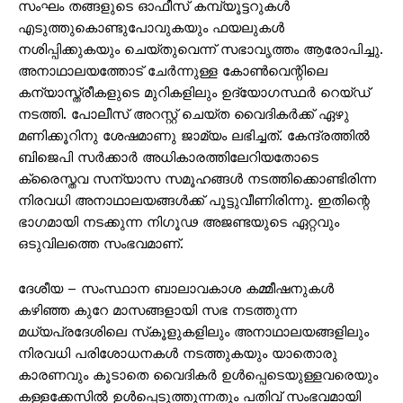
സംഘം തങ്ങളുടെ ഓഫീസ് കമ്പ്യൂട്ടറുകൾ
എടുത്തുകൊണ്ടുപോവുകയും ഫയലുകൾ
നശിപ്പിക്കുകയും ചെയ്തുവെന്ന് സഭാവൃത്തം ആരോപിച്ചു.
അനാഥാലയത്തോട് ചേർന്നുള്ള കോൺവെന്റിലെ
കന്യാസ്ത്രീകളുടെ മുറികളിലും ഉദ്യോഗസ്ഥർ റെയ്ഡ്
നടത്തി. പോലീസ് അറസ്റ്റ് ചെയ്ത വൈദികർക്ക് ഏഴു
മണിക്കൂറിനു ശേഷമാണു ജാമ്യം ലഭിച്ചത്. കേന്ദ്രത്തില്‍
ബി‌ജെ‌പി സര്‍ക്കാര്‍ അധികാരത്തിലേറിയതോടെ
ക്രൈസ്തവ സന്യാസ സമൂഹങ്ങള്‍ നടത്തിക്കൊണ്ടിരിന്ന
നിരവധി അനാഥാലയങ്ങള്‍ക്ക് പൂട്ടുവീണിരിന്നു. ഇതിന്റെ
ഭാഗമായി നടക്കുന്ന നിഗൂഢ അജണ്ടയുടെ ഏറ്റവും
ഒടുവിലത്തെ സംഭവമാണ്.
ദേശീയ – സംസ്ഥാന ബാലാവകാശ കമ്മീഷനുകള്‍
കഴിഞ്ഞ കുറേ മാസങ്ങളായി സഭ നടത്തുന്ന
മധ്യപ്രദേശിലെ സ്‌കൂളുകളിലും അനാഥാലയങ്ങളിലും
നിരവധി പരിശോധനകൾ നടത്തുകയും യാതൊരു
കാരണവും കൂടാതെ വൈദികര്‍ ഉൾപ്പെടെയുള്ളവരെയും
കള്ളക്കേസില്‍ ഉള്‍പ്പെടുത്തുന്നതും പതിവ് സംഭവമായി