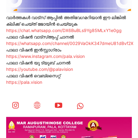
വാർത്തകൾ വാട്സ് ആപ്പിൽ അതിവേഗമറിയാൻ ഈ ലിങ്കിൽ
ക്ലിക്ക് ചെയ്ത് ജോയിൻ ചെയ്യുക
https://chat.whatsapp.com/DX6BuBLs9Yg85MLxY1e0gg
പാലാ വിഷൻ വാട്സ്ആപ്പ് ചാനൽ
https://whatsapp.com/channel/0029VaOkK347dmeU81dBvf2X
പാലാ വിഷൻ ഇൻസ്റ്റാഗ്രാം
https://www.instagram.com/pala.vision
പാലാ വിഷൻ യൂ ട്യൂബ് ചാനൽ
https://youtube.com/@palavision
പാലാ വിഷൻ വെബ്സൈറ്റ്
https://pala.vision