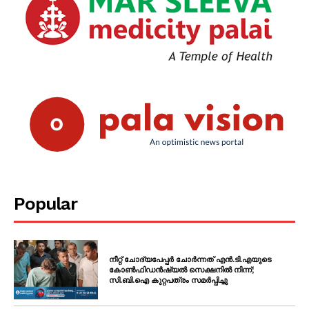
Popular
നീറ്റ് ചോദ്യപേപ്പർ ചോർന്നത് എൻ.ടി.എയുടെ
കോൺഫിഡൻഷ്യൽ സെക്ഷനിൽ നിന്ന്;
സി.ബി.ഐ കുറ്റപത്രം സമർപ്പിച്ചു