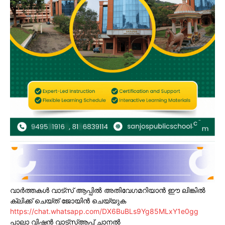
വാർത്തകൾ വാട്സ് ആപ്പിൽ അതിവേഗമറിയാൻ ഈ ലിങ്കിൽ
ക്ലിക്ക് ചെയ്ത് ജോയിൻ ചെയ്യുക
https://chat.whatsapp.com/DX6BuBLs9Yg85MLxY1e0gg
പാലാ വിഷൻ വാട്സ്ആപ്പ് ചാനൽ