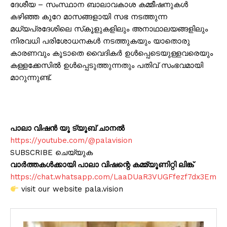
ദേശീയ – സംസ്ഥാന ബാലാവകാശ കമ്മീഷനുകള്‍
കഴിഞ്ഞ കുറേ മാസങ്ങളായി സഭ നടത്തുന്ന
മധ്യപ്രദേശിലെ സ്‌കൂളുകളിലും അനാഥാലയങ്ങളിലും
നിരവധി പരിശോധനകൾ നടത്തുകയും യാതൊരു
കാരണവും കൂടാതെ വൈദികര്‍ ഉൾപ്പെടെയുള്ളവരെയും
കള്ളക്കേസില്‍ ഉള്‍പ്പെടുത്തുന്നതും പതിവ് സംഭവമായി
മാറുന്നുണ്ട്.
പാലാ വിഷൻ യൂ ട്യൂബ് ചാനൽ
https://youtube.com/@palavision
SUBSCRIBE ചെയ്യുക
വാർത്തകൾക്കായി പാലാ വിഷന്റെ കമ്മ്യൂണിറ്റി ലിങ്ക്
https://chat.whatsapp.com/LaaDUaR3VUGFfezf7dx3Em
visit our website pala.vision