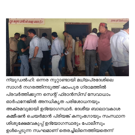
ന്യൂഡൽഹി: ഒന്നര നൂറ്റാണ്ടായി മധ്യപ്രദേശിലെ
സാഗർ നഗരത്തിനടുത്ത് ഷാംപുര ഗ്രാമത്തിൽ
പ്രവർത്തിക്കുന്ന സെന്റ് ഫ്രാൻസിസ് സേവാധാം
ഓർഫനേജിൽ അനധികൃത പരിശോധനയും
അക്രമവുമായി ഉദ്യോഗസ്ഥർ. ദേശീയ ബാലാവകാശ
കമ്മീഷൻ ചെയർമാൻ പ്രിയങ്ക് കനുംഗോയും സംസ്ഥാന
ശിശുക്ഷേമവകുപ്പ് ഉദ്യോഗസ്ഥരും പോലീസും
ഉൾപ്പെടുന്ന സംഘമാണ് തെരച്ചിലിനെത്തിയതെന്ന്