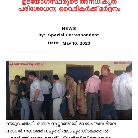
ഉദ്യോഗസ്ഥരുടെ അനധികൃത
പരിശോധന; വൈദികര്‍ക്ക് മര്‍ദ്ദനം
NEWS
By:
Special Correspondent
May 10, 2023
Date:
ന്യൂഡൽഹി: ഒന്നര നൂറ്റാണ്ടായി മധ്യപ്രദേശിലെ
സാഗർ നഗരത്തിനടുത്ത് ഷാംപുര ഗ്രാമത്തിൽ