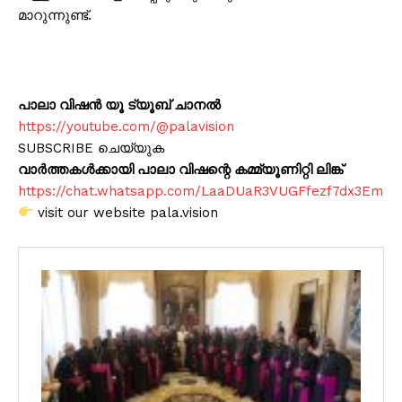
മാറുന്നുണ്ട്.
പാലാ വിഷൻ യൂ ട്യൂബ് ചാനൽ
https://youtube.com/@palavision
SUBSCRIBE ചെയ്യുക
വാർത്തകൾക്കായി പാലാ വിഷന്റെ കമ്മ്യൂണിറ്റി ലിങ്ക്
https://chat.whatsapp.com/LaaDUaR3VUGFfezf7dx3Em
visit our website pala.vision