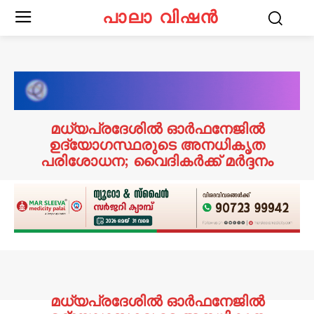
പാലാ വിഷൻ
മധ്യപ്രദേശില്‍ ഓർഫനേജിൽ
ഉദ്യോഗസ്ഥരുടെ അനധികൃത
പരിശോധന; വൈദികര്‍ക്ക് മര്‍ദ്ദനം
മധ്യപ്രദേശില്‍ ഓർഫനേജിൽ