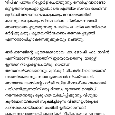
‘ദീപിക’ പത്രം റിപ്പോര്‍ട്ട് ചെയ്യുന്നു. സെർച്ച് വാറണ്ടോ
മറ്റ് ഉത്തരവുകളോ ഇല്ലാതെ എത്തിയ സംഘം ഓഫീസ്
മുറികൾ അലങ്കോലമാക്കുകയും ദേവാലയത്തിൽ
കടന്നുകയറുകയും മദ്ബഹയിലെ ക്രമീകരണങ്ങൾ
അലങ്കോലപ്പെടുത്തുന്നതു ചോദ്യം ചെയ്ത വൈദികരെ
മർദ്ദിക്കുകയും കൃത്യനിർവഹണം തടസപ്പെടുത്തി
എന്നാരോപിച്ച് കേസെടുക്കുകയും ചെയ്തു.
ഓർഫനേജിന്റെ ചുമതലക്കാരായ ഫാ. ജോഷി, ഫാ. നവിൻ
എന്നിവരാണ് മര്‍ദ്ദനത്തിന് ഇരയായതെന്നു ‘മാറ്റേഴ്സ്
ഇന്ത്യ’ റിപ്പോര്‍ട്ട് ചെയ്തു. റെയ്ഡ്
അനാവശ്യമാണെന്നും മുൻകൂർ വിവരമില്ലാതെയാണ്
നടത്തിയതെന്നും സഭാവൃത്തങ്ങള്‍ വ്യക്തമാക്കി.
അനാഥാലയത്തിന്റെ ഹർജി മധ്യപ്രദേശ് ഹൈക്കോടതി
പരിഗണിക്കുന്നതിന് ഒരു ദിവസം മുമ്പാണ് റെയ്ഡ്
നടന്നതെന്നതും ദുരൂഹത വര്‍ദ്ധിപ്പിക്കുന്നു. വിശുദ്ധ
കുർബാനയ്ക്കായി സൂക്ഷിച്ചിരുന്ന വീഞ്ഞ് ഉൾപ്പെടെ
പരിശോധനയ്ക്കെന്ന പേരിൽ ഉദ്യോഗസ്ഥർ
കൊണ്ടുപോയതായി വൈദികർ ‘ദീപിക’യോടു പറഞ്ഞു.