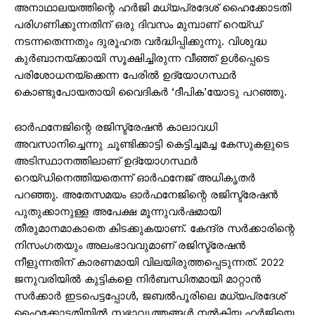
അനാഥാലയത്തിന്റെ ഹർജി മധ്യപ്രദേശ് ഹൈക്കോടതി
പരിഗണിക്കുന്നതിന് ഒരു ദിവസം മുമ്പാണ് റെയ്ഡ്
നടന്നതെന്നതും ദുരൂഹത വര്‍ദ്ധിപ്പിക്കുന്നു. വിശുദ്ധ
കുർബാനയ്ക്കായി സൂക്ഷിച്ചിരുന്ന വീഞ്ഞ് ഉൾപ്പെടെ
പരിശോധനയ്ക്കെന്ന പേരിൽ ഉദ്യോഗസ്ഥർ
കൊണ്ടുപോയതായി വൈദികർ ‘ദീപിക’യോടു പറഞ്ഞു.
ഓർഫനേജിന്റെ രജിസ്ട്രേഷൻ കാലാവധി
അവസാനിച്ചെന്നു ചൂണ്ടിക്കാട്ടി കെട്ടിച്ചമച്ച കേസുകളുടെ
അടിസ്ഥാനത്തിലാണ് ഉദ്യോഗസ്ഥർ
റെയ്ഡിനെത്തിയതെന്ന് ഓർഫനേജ് അധികൃതർ
പറഞ്ഞു. അതേസമയം ഓർഫനേജിന്റെ രജിസ്ട്രേഷൻ
പുതുക്കാനുള്ള അപേക്ഷ മൂന്നുവർഷമായി
തീരുമാനമാകാതെ കിടക്കുകയാണ്. കേന്ദ്ര സര്‍ക്കാരിന്റെ
നിസംഗതയും അലംഭാവവുമാണ് രജിസ്ട്രേഷന്‍
നീളുന്നതിന് കാരണമായി വിലയിരുത്തപ്പെടുന്നത്. 2022
ജനുവരിയിൽ കുട്ടികളെ നിർബന്ധിതമായി മാറ്റാൻ
സർക്കാർ ഇടപെട്ടപ്പോൾ, ജബൽപൂരിലെ മധ്യപ്രദേശ്
ഹൈക്കോടതിയിൽ സഭാവൃത്തങ്ങള്‍ നല്‍കിയ ഹര്‍ജിയെ