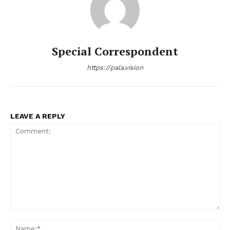
Special Correspondent
https://pala.vision
LEAVE A REPLY
Comment:
Na