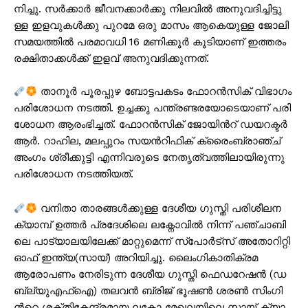
നി​ച്ചു. സ​ർ​ക്കാ​ർ ജീ​വ​ന​ക്കാ​ർ​ക്കു നി​ല​വി​ൽ അ​നു​വ​ദി​ച്ചി​ട്ടു​
ള്ള ഇ​ള​വു​ക​ൾ​ക്കു പു​റ​മേ ഒ​രു മാ​സം ആ​കെ​യു​ള്ള ജോ​ലി
സ​മ​യ​ത്തി​ൽ പ​ര​മാ​വ​ധി 16 മ​ണി​ക്കൂ​ർ കൂ​ടി​യാ​ണ് ഇ​ത്ത​രം
ര​ക്ഷി​താ​ക്ക​ൾ​ക്ക് ഇ​ള​വ് അ​നു​വ​ദി​ക്കു​ന്ന​ത്.
താ​നൂ​ർ പൂ​ര​പ്പു​ഴ ബോ​ട്ട​പ​ക​ടം ഫോ​റ​ൻ​സി​ക് വി​ഭാ​ഗം
പ​രി​ശോ​ധ​ന ന​ട​ത്തി. ഉ​ച്ച​ക്കു പ​ന്ത്ര​ണ്ട​ര​യോ​ടെ​യാ​ണ് പ​രി​
ശോ​ധ​ന ആ​രം​ഭി​ച്ച​ത്. ഫോ​റ​ൻ​സി​ക് ജോ​യി​ന്‍റ് ഡ​യ​റ​ക്ട​ർ
ആ​ർ. റാ​ഹി​ല, മ​ല​പ്പു​റം സ​യ​ന്‍റി​ഫി​ക് ക്രൈം​ബ്രാ​ഞ്ച്
അം​ഗം ശ്രീ​ക്കു​ട്ടി എ​ന്നി​വ​രു​ടെ നേ​തൃ​ത്വ​ത്തി​ലാ​യി​രു​ന്നു
പ​രി​ശോ​ധ​ന ന​ട​ത്തി​യ​ത്.
വ​നി​താ താ​ര​ങ്ങ​ൾ​ക്കു​ള്ള ദേ​ശീ​യ ഗു​സ്തി പ​രി​ശീ​ല​ന
ക്യാ​മ്പ് ഉ​ത്ത​ർ പ്ര​ദേ​ശി​ലെ ല​ക്നോ​വി​ൽ നി​ന്ന് പ​ഞ്ചാ​ബി​
ലെ പാ​ട്യാ​ല​യി​ലേ​ക്ക് മാ​റ്റു​മെ​ന്ന് സ്പോ​ർ​ട്സ് അ​തോ​റി​റ്റി
ഓ​ഫ് ഇ​ന്ത്യ(​സാ​യ്) അ​റി​യി​ച്ചു. ലൈംഗികാതിക്രമ
ആരോപണം നേരിടുന്ന ദേ​ശീ​യ ഗു​സ്തി ഫെ​ഡ​റേ​ഷ​ൻ (ഡ​
ബ്ല്യു​എ​ഫ്ഐ) ത​ല​വ​ൻ ബ്രി​ജ് ഭൂ​ഷ​ൺ ശ​ര​ൺ സിം​ഗി​
ന്‍റെ ശ​ക്തി​കേ​ന്ദ്ര​മാ​യ ല​ക്നോ മേ​ഖ​ല​യി​ലെ സാ​യ് ക്യാ​