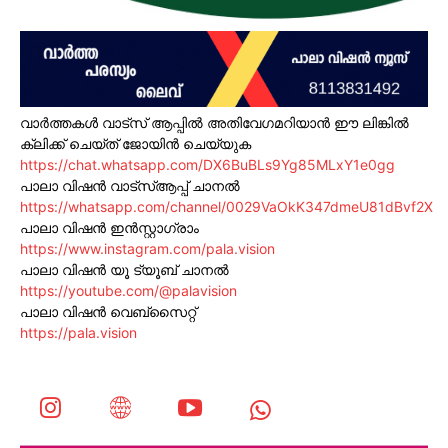
വാർത്തകൾ വാട്സ് ആപ്പിൽ അതിവേഗമറിയാൻ ഈ ലിങ്കിൽ
ക്ലിക്ക് ചെയ്ത് ജോയിൻ ചെയ്യുക
https://chat.whatsapp.com/DX6BuBLs9Yg85MLxY1e0gg
പാലാ വിഷൻ വാട്സ്ആപ്പ് ചാനൽ
https://whatsapp.com/channel/0029VaOkK347dmeU81dBvf2X
പാലാ വിഷൻ ഇൻസ്റ്റാഗ്രാം
https://www.instagram.com/pala.vision
പാലാ വിഷൻ യൂ ട്യൂബ് ചാനൽ
https://youtube.com/@palavision
പാലാ വിഷൻ വെബ്സൈറ്റ്
https://pala.vision