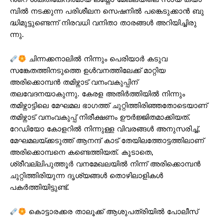
മ്പി​ൽ ന​ട​ക്കു​ന്ന പ​രി​ശീ​ല​ന സെ​ഷ​നി​ൽ പ​ങ്കെ​ടു​ക്കാ​ൻ ബു​
ദ്ധി​മു​ട്ടു​ണ്ടെ​ന്ന് നി​ര​വ​ധി വ​നി​താ താ​ര​ങ്ങ​ൾ അ​റി​യി​ച്ചി​രു​
ന്നു.
ചിന്നക്കനാലിൽ നിന്നും പെരിയാർ കടുവ
സങ്കേതത്തിനടുത്തെ ഉൾവനത്തിലേക്ക് മാറ്റിയ
അരിക്കൊമ്പൻ തമിഴ്നാട് വനംവകുപ്പിന്
തലവേദനയാകുന്നു. കേരള അതിർത്തിയിൽ നിന്നും
തമിഴ്നാട്ടിലെ മേഘമല ഭാഗത്ത് ചുറ്റിത്തിരിഞ്ഞതോടെയാണ്
തമിഴ്നാട് വനംവകുപ്പ് നിരീക്ഷണം ഊർജ്ജിതമാക്കിയത്.
റേഡിയോ കോളറിൽ നിന്നുള്ള വിവരങ്ങൾ അനുസരിച്ച്,
മേഘമലയ്ക്കടുത്ത് ആനന്ദ് കാട് തേയിലത്തോട്ടത്തിലാണ്
അരിക്കൊമ്പനെ കണ്ടെത്തിയത്. കൂടാതെ,
ശ്രീവല്ലിപുത്തൂർ വനമേഖലയിൽ നിന്ന് അരിക്കൊമ്പൻ
ചുറ്റിത്തിരിയുന്ന ദൃശ്യങ്ങൾ തൊഴിലാളികൾ
പകർത്തിയിട്ടുണ്ട്.
കൊട്ടാരക്കര താലൂക്ക് ആശുപത്രിയില്‍ പോലീസ്