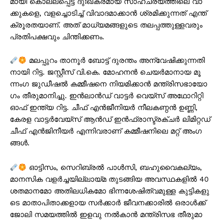
മാ​യി കൊ​ല്ല​പ്പെ​ട്ട ദുഃ​ഖ​ക​ര​മാ​യ സാ​ഹ​ച​ര്യ​ത്തി​ലെ വാ​
ക്കു​ക​ളെ, വ​ള​ച്ചൊ​ടി​ച്ച് വി​വാ​ദ​മാ​ക്കാ​ന്‍ ശ്ര​മി​ക്കു​ന്ന​ത് എ​ന്ത്
ക്രൂ​ര​ത​യാ​ണ്. അ​ത് മാ​ധ്യ​മ​ങ്ങ​ളു​ടെ ത​ല​പ്പ​ത്തു​ള്ള​വ​രും
പ്ര​തി​പ​ക്ഷ​വും ചി​ന്തി​ക്ക​ണം.
മ​ല​പ്പു​റം താ​നൂ​ർ ബോ​ട്ട് ദു​ര​ന്തം അ​ന്വേ​ഷി​ക്കു​ന്ന​തി​
നാ​യി റി​ട്ട​. ജ​സ്റ്റീസ് വി.​കെ. മോ​ഹ​ന​ൻ ചെ​യ​ർ​മാ​നാ​യ മൂ​
ന്നം​ഗ ജു​ഡീ​ഷ​ൽ ക​മ്മീ​ഷ​നെ നി​യ​മി​ക്കാ​ൻ മ​ന്ത്രി​സ​ഭാ​യോ​
ഗം തീ​രു​മാ​നി​ച്ചു. ഇ​ൻ​ലാ​ൻ​ഡ് വാ​ട്ട​ർ വെ​യ്സ് അ​ഥോ​റി​റ്റി
ഓ​ഫ് ഇ​ന്ത്യ​ റി​ട്ട​. ചീ​ഫ് എ​ൻ​ജീ​നി​യ​ർ നീ​ല​ക​ണ്ഠ​ൻ ഉ​ണ്ണി,
കേ​ര​ള വാ​ട്ട​ർ​വേ​യ്സ് ആ​ൻ​ഡ് ഇ​ൻ​ഫ്രാ​സ്ട്ര​ക്ച​ർ ലി​മി​റ്റ​ഡ്
ചീ​ഫ് എ​ൻ​ജി​നീ​യ​ർ എ​ന്നി​വ​രാ​ണ് ക​മ്മീ​ഷ​നി​ലെ മറ്റ് അം​ഗ​
ങ്ങ​ൾ.
ഓ​ട്ടി​സം, സെ​റി​ബ്ര​ൽ പാ​ൾ​സി, ബ​ഹു​വൈ​ക​ല്യം,
മാ​ന​സി​ക വ​ള​ർ​ച്ച​യി​ല്ലാ​യ്മ തു​ട​ങ്ങി​യ അ​വ​സ്ഥ​ക​ളി​ൽ 40
ശ​ത​മാ​ന​മോ അ​തി​ല​ധി​ക​മോ ഭി​ന്ന​ശേ​ഷി​ത്വ​മു​ള്ള കു​ട്ടി​ക​ളു​
ടെ മാ​താ​പി​താ​ക്ക​ളാ​യ സ​ർ​ക്കാ​ർ ജീ​വ​ന​ക്കാ​രി​ൽ ഒ​രാ​ൾ​ക്ക്
ജോ​ലി സ​മ​യ​ത്തി​ൽ ഇ​ള​വു ന​ൽ​കാ​ൻ മ​ന്ത്രി​സ​ഭ തീ​രു​മാ​