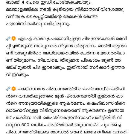
ബാക്കി 4 പേരെ ഇഡി ചോദ്യംചെയ്യും.
മലയാളത്തിലെ നടൻ കൂടിയായ നിർമാതാവ് വിദേശത്തു
വൻതുക കൈപ്പറ്റിയതിന്റെ രേഖകൾ കേന്ദ്ര
ഏജൻസികൾക്കു ലഭിച്ചിരുന്നു.
എ​ഐ കാ​മ​റ ഉ​പ​യോ​ഗി​ച്ചു​ള്ള പി​ഴ ഈ​ടാ​ക്ക​ൽ മ​ര​വി​
പ്പി​ച്ച​ത് ജൂ​ണ്‍ നാ​ലു​വ​രെ നീ​ട്ടാ​ൻ തീ​രു​മാ​നം. മ​ന്ത്രി ആ​ന്‍റ​
ണി രാ​ജു​വി​ന്‍റെ അ​ധ്യ​ക്ഷ​ത​യി​ൽ ചേ​ർ​ന്ന യോ​ഗ​ത്തി​ലാ​
ണ് തീ​രു​മാ​നം. നി​ല​വി​ലെ തീ​രു​മാ​ന പ്ര​കാ​രം ജൂ​ണ്‍ അ​
ഞ്ച് മു​ത​ൽ പി​ഴ ഈ​ടാ​ക്കും. ഇ​തി​നാ​യി സ​ർ​ക്കാ​ർ ഉ​ത്ത​ര​
വ് ഇ​റ​ക്കും.
പാ​കി​സ്ഥാ​ൻ പ്ര​ധാ​ന​മ​ന്ത്രി ഷെ​ഹ്ബാ​സ് ഷെ​രീ​ഫി​
ന്‍റെ വ​സ​തി​ക്കു​നേ​രെ മു​ൻ പ്ര​ധാ​ന​മ​ന്ത്രി ഇ​മ്രാ​ന്‍ ഖാ​
ന്‍റെ അ​നു​യാ​യി​ക​ളു​ടെ ആ​ക്ര​മ​ണം. ഷെ​ഹ്ബാ​സി​ന്‍റെ
ലാ​ഹോ​റി​ലു​ള്ള വീ​ടി​നു​നേ​രെ​യാ​ണ് ആ​ക്ര​മ​ണം ഉ​ണ്ടാ​യ​
ത്. പാ​ക്കി​സ്ഥാ​ൻ തെ​ഹ്‌​രീ​കെ ഇ​ൻ​സാ​ഫ് പാ​ർ​ട്ടി​യി​ൽ നി​
ന്നു​ള്ള 500 ല​ധി​കം അ​ക്ര​മി​ക​ൾ ബു​ധ​നാ​ഴ്ച പു​ല​ർ​ച്ചെ
പ്ര​ധാ​ന​മ​ന്ത്രി​യു​ടെ മോ​ഡ​ൽ ടൗ​ൺ ലാ​ഹോ​റി​ലെ വ​സ​തി​