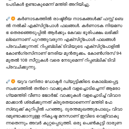
ട​പ​ടി​ക​ൾ ഉ​ണ്ടാ​കു​മെ​ന്ന് മ​ന്ത്രി അ​റി​യി​ച്ചു.
ക​ർ​ണാ​ട​ക​ത്തി​ൽ രാ​ഷ്ട്രീ​യ നാ​ട​ക​ങ്ങ​ൾ​ക്ക് ഫ​സ്റ്റ് ബെ​
ൽ ന​ൽ​കി എ​ക്സി​റ്റ്പോ​ൾ ഫ​ല​ങ്ങ​ൾ. ക​ർ​ണാ​ട​ക നി​യ​മ​സ​
ഭ തെ​ര​ഞ്ഞെ​ടു​പ്പി​ൽ ആ​ർ​ക്കും കേ​വ​ല ഭൂ​രി​പ​ക്ഷം ല​ഭി​ക്കി​
ല്ലെ​ന്നാ​ണ് പു​റ​ത്തു​വ​രു​ന്ന എ​ക്സി​റ്റ്പോ​ൾ ഫ​ല​ങ്ങ​ൾ
പ്ര​വ​ചി​ക്കു​ന്ന​ത്. റി​പ്പ​ബ്ലി​ക് ടി​വി​യു​ടെ എ​ക്സി​റ്റ്പോ​ളി​ൽ
കോ​ൺ​ഗ്ര​സി​നാ​ണ് നേ​രി​യ മു​ൻ​തൂ​ക്കം. കോ​ൺ​ഗ്ര​സ് 94
മു​ത​ൽ 108 സീ​റ്റു​ക​ൾ വ​രെ നേ​ടു​മെ​ന്ന് റി​പ്പ​ബ്ലി​ക് ടി​വി
പ്ര​വ​ചി​ക്കു​ന്നു.
യു​വ വ​നി​താ ഡോ​ക്ട​ർ ഡ്യൂ​ട്ടി​ക്കി​ടെ കൊ​ല്ല​പ്പെ​ട്ട
സം​ഭ​വ​ത്തി​ൽ ത​ന്‍റെ വാ​ക്കു​ക​ള്‍ വ​ള​ച്ചൊ​ടി​ച്ചെ​ന്ന് ആ​രോ​
ഗ്യ​മ​ന്ത്രി വീ​ണാ ജോ​ര്‍​ജ്. വാ​ക്കു​ക​ള്‍ വ​ള​ച്ചൊ​ടി​ച്ച് വി​വാ​ദ​
മാ​ക്കാ​ന്‍ ശ്ര​മി​ക്കു​ന്ന​ത് ക്രൂ​ര​ത​യാ​ണെ​ന്ന് മ​ന്ത്രി ഫേ​
സ്ബു​ക്ക് കു​റി​പ്പി​ൽ പ​റ​ഞ്ഞു. ദു​ര​ന്ത​മു​ഖ​ത്തു​പോ​ലും വി​വാ​
ദ​മു​ണ്ടാ​ക്കാ​നു​ള്ള നി​കൃ​ഷ്ട മ​ന​സാ​ണ് ഇ​വി​ടെ വെ​ളി​വാ​കു​
ന്ന​തെ​ന്നും അ​വ​ർ കു​റ്റ​പ്പെ​ടു​ത്തി. ഒ​രു പെ​ണ്‍​കു​ട്ടി ദാ​രു​ണ​