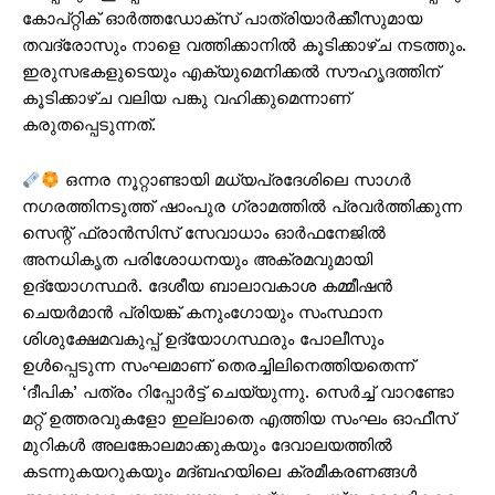
SUBSCRIBE NOW
കോപ്റ്റിക് ഓർത്തഡോക്സ് പാത്രിയാർക്കീസുമായ
തവദ്രോസും നാളെ വത്തിക്കാനിൽ കൂടിക്കാഴ്ച നടത്തും.
ഇരുസഭകളുടെയും എക്യുമെനിക്കൽ സൗഹൃദത്തിന്
കൂടിക്കാഴ്ച വലിയ പങ്കു വഹിക്കുമെന്നാണ്
PALA VISION
കരുതപ്പെടുന്നത്.
About
ഒന്നര നൂറ്റാണ്ടായി മധ്യപ്രദേശിലെ സാഗർ
Contact us
നഗരത്തിനടുത്ത് ഷാംപുര ഗ്രാമത്തിൽ പ്രവർത്തിക്കുന്ന
സെന്റ് ഫ്രാൻസിസ് സേവാധാം ഓർഫനേജിൽ
Subscription Plans
അനധികൃത പരിശോധനയും അക്രമവുമായി
My account
ഉദ്യോഗസ്ഥർ. ദേശീയ ബാലാവകാശ കമ്മീഷൻ
Grievance Redressal
ചെയർമാൻ പ്രിയങ്ക് കനുംഗോയും സംസ്ഥാന
ശിശുക്ഷേമവകുപ്പ് ഉദ്യോഗസ്ഥരും പോലീസും
ഉൾപ്പെടുന്ന സംഘമാണ് തെരച്ചിലിനെത്തിയതെന്ന്
‘ദീപിക’ പത്രം റിപ്പോര്‍ട്ട് ചെയ്യുന്നു. സെർച്ച് വാറണ്ടോ
മറ്റ് ഉത്തരവുകളോ ഇല്ലാതെ എത്തിയ സംഘം ഓഫീസ്
മുറികൾ അലങ്കോലമാക്കുകയും ദേവാലയത്തിൽ
കടന്നുകയറുകയും മദ്ബഹയിലെ ക്രമീകരണങ്ങൾ