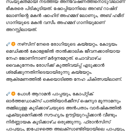
സംയുക്തമായി നടത്തിയ അന്വേഷണത്തിനൊടുവിലാണ്
ഭീകരരെ പിടികൂടിയത്. ഷോപ്പിയാനിലെ അറബ് റാഷിദ്
ലോണിന്റെ മകൻ ഷാഹിദ് അഹമ്മദ് ലോണും, അബ് ഹമീദ്
ഗാനിയുടെ മകൻ വസീം അഹമ്മദ് ഗാനിയുമാണ്
അറസ്റ്റിലായത്.
നഴ്‌സിന് നേരെ രോഗിയുടെ കയ്യേറ്റം. കോട്ടയം
മെഡിക്കൽ കോളേജിൽ താൽക്കാലിക ജീവനക്കാരിയായ
PALA VISION
നേഹ ജോണിനാണ് മർദ്ദനമേറ്റത്. ചൊവ്വാഴ്ച
വൈകുന്നേരം രോഗിക്ക് കുത്തിവയ്പ്പ് എടുക്കാൻ
ശ്രമിക്കുന്നതിനിടെയായിരുന്നു കയ്യേറ്റം.
ആക്രമണത്തിൽ കെയൊടിഞ്ഞ നേഹ ചികിത്സയിലാണ്.
പോൾ ആറാമൻ പാപ്പയും, കോപ്റ്റിക്
ഓർത്തഡോക്സ് പാത്രിയാർക്കീസ് ഷെനൂദ മൂന്നാമനും
തമ്മിലുള്ള കൂടിക്കാഴ്ചയുടെ അൻപതാം വാർഷികത്തിൽ
എക്യുമെനിക്കൽ സൗഹൃദം ഊട്ടിയുറപ്പിക്കാന്‍ വീണ്ടും
നിര്‍ണ്ണായക കൂടിക്കാഴ്ച ഒരുങ്ങുന്നു. ഫ്രാൻസിസ്
പാപ്പയും, ഇപ്പോഴത്തെ അലക്‌സാണ്ട്രിയായിലെ പാപ്പയും,