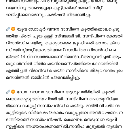
നിർബന്ധമായും പിൻസീറ്റിലിരുത്തുകയും വേണം. രണ്ടു
വയസിനു താഴെയുള്ള കുട്ടികൾക്ക് ബേബി സീറ്റ്
ഘടിപ്പിക്കണമെന്നും കമ്മീഷൻ നിർദേശിച്ചു.
യു​വ ഡോ​ക്ട​ർ വ​ന്ദ​ന ദാ​സി​നെ കു​ത്തി​ക്കൊ​ല​പ്പെ​ടു​
ത്തി​യ പ്ര​തി പൂ​യ​പ്പ​ള്ളി സ്വ​ദേ​ശി ജി. ​സ​ന്ദീ​പി​നെ കോ​ട​തി
റി​മാ​ൻ​ഡ് ചെ​യ്തു. കൊ​ട്ടാ​ര​ക്ക​ര ജു​ഡീ​ഷ​ൽ ഒ​ന്നാം ക്ലാ​
സ് മ​ജി​സ്ട്രേ​റ്റ് കോ​ട​തി​യാ​ണ് സ​ന്ദീ​പി​നെ റി​മാ​ൻ​ഡ് ചെ​
യ്ത​ത്. 14 ദി​വ​സ​ത്തേ​ക്കാ​ണ് റി​മാ​ൻ​ഡ് അ​നു​വ​ദി​ച്ച​ത്. ആം​
ബു​ല​ൻ​സി​ൽ വീ​ൽ​ചെ​യ​റി​ലാ​ണ് പ്ര​തി​യെ കോ​ട​തി​യി​ൽ
എ​ത്തി​ച്ച​ത്. റി​മാ​ൻ​ഡ് ചെ​യ്ത സ​ന്ദീ​പി​നെ തി​രു​വ​ന​ന്ത​പു​രം
സെ​ൻ​ട്ര​ൽ ജ​യി​ലി​ൽ പ്ര​വേ​ശി​പ്പി​ച്ചു.
ഡോ​. വ​ന്ദ​നാ ദാ​സി​നെ ആ​ശു​പ​ത്രി​യി​ൽ കു​ത്തി​
ക്കൊ​ല​പ്പെ​ടു​ത്തി​യ പ്ര​തി ജി. ​സ​ന്ദീ​പി​നെ പൊ​തു​വി​ദ്യാ​
ഭ്യാ​സ വ​കു​പ്പ് സ​സ്പെ​ൻ​ഡ് ചെ​യ്തു. മ​ന്ത്രി വി .​ശി​വ​ൻ​
കു​ട്ടി​യു​ടെ നി​ർ​ദേ​ശ​പ്ര​കാ​രം വ​കു​പ്പു​ത​ല അ​ന്വേ​ഷ​ണം ന​
ട​ത്തി​യാ​ണ് സ​സ്പെ​ൻ​ഷ​ൻ. കൊ​ല്ലം നെ​ടു​മ്പ​ന യു​പി
സ്കൂ​ളി​ലെ അ​ധ്യാ​പ​ക​നാ​ണ് ജി.​സ​ന്ദീ​പ്. കൂ​ടു​ത​ൽ തു​ട​ർ​ന​