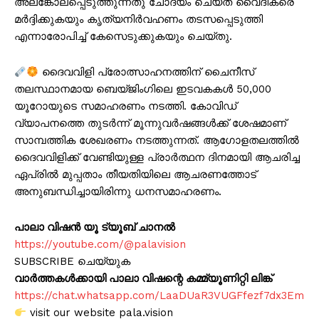
അലങ്കോലപ്പെടുത്തുന്നതു ചോദ്യം ചെയ്ത വൈദികരെ
മർദ്ദിക്കുകയും കൃത്യനിർവഹണം തടസപ്പെടുത്തി
എന്നാരോപിച്ച് കേസെടുക്കുകയും ചെയ്തു.
ദൈവവിളി പ്രോത്സാഹനത്തിന് ചൈനീസ്
തലസ്ഥാനമായ ബെയ്ജിംഗിലെ ഇടവകകൾ 50,000
യൂറോയുടെ സമാഹരണം നടത്തി. കോവിഡ്
വ്യാപനത്തെ തുടർന്ന് മൂന്നുവർഷങ്ങൾക്ക് ശേഷമാണ്
സാമ്പത്തിക ശേഖരണം നടത്തുന്നത്. ആഗോളതലത്തിൽ
ദൈവവിളിക്ക് വേണ്ടിയുള്ള പ്രാർത്ഥന ദിനമായി ആചരിച്ച
ഏപ്രിൽ മുപ്പതാം തീയതിയിലെ ആചരണത്തോട്
അനുബന്ധിച്ചായിരിന്നു ധനസമാഹരണം.
പാലാ വിഷൻ യൂ ട്യൂബ് ചാനൽ
https://youtube.com/@palavision
SUBSCRIBE ചെയ്യുക
വാർത്തകൾക്കായി പാലാ വിഷന്റെ കമ്മ്യൂണിറ്റി ലിങ്ക്
https://chat.whatsapp.com/LaaDUaR3VUGFfezf7dx3Em
visit our website pala.vision