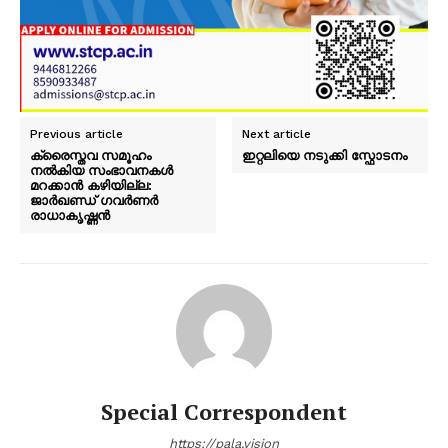
Previous article
Next article
ക്രൈസ്തവ സമൂഹം
ഇറ്റലിയെ നടുക്കി സ്ഫോടനം
നൽകിയ സംഭാവനകൾ
മറക്കാൻ കഴിയില്ല:
ജാർഖണ്ഡ് ഗവർണർ
രാധാകൃഷ്ണൻ
Special Correspondent
https://pala.vision