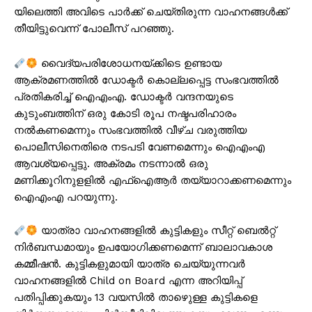
യി​ലെ​ത്തി അ​വി​ടെ പാ​ർ​ക്ക് ചെ​യ്തി​രു​ന്ന വാ​ഹ​ന​ങ്ങ​ൾ​ക്ക്
തീ​യി​ട്ടു​വെ​ന്ന് പോ​ലീ​സ് പ​റ​ഞ്ഞു.
വൈദ്യപരിശോധനയ്ക്കിടെ ഉണ്ടായ
ആക്രമണത്തിൽ ‍ഡോക്ടർ കൊല്ലപ്പെട്ട സംഭവത്തിൽ
പ്രതികരിച്ച് ഐഎംഎ. ഡോക്ടർ വന്ദനയുടെ
കുടുംബത്തിന് ഒരു കോടി രൂപ നഷ്ടപരിഹാരം
നൽകണമെന്നും സംഭവത്തിൽ വീഴ്ച വരുത്തിയ
പൊലീസിനെതിരെ നടപടി വേണമെന്നും ഐഎംഎ
ആവശ്യപ്പെട്ടു. അക്രമം നടന്നാൽ ഒരു
മണിക്കൂറിനുളളിൽ എഫ്ഐആർ തയ്യാറാക്കണമെന്നും
ഐഎംഎ പറയുന്നു.
യാത്രാ വാഹനങ്ങളിൽ കുട്ടികളും സീറ്റ് ബെൽറ്റ്
നിർബന്ധമായും ഉപയോഗിക്കണമെന്ന് ബാലാവകാശ
കമ്മീഷൻ. കുട്ടികളുമായി യാത്ര ചെയ്യുന്നവർ
വാഹനങ്ങളിൽ Child on Board എന്ന അറിയിപ്പ്
പതിപ്പിക്കുകയും 13 വയസിൽ താഴെുള്ള കുട്ടികളെ