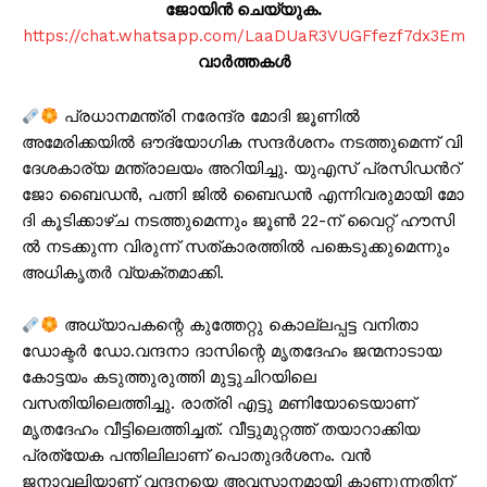
ജോയിൻ ചെയ്യുക.
https://chat.whatsapp.com/LaaDUaR3VUGFfezf7dx3Em
വാർത്തകൾ
പ്ര​ധാ​ന​മ​ന്ത്രി ന​രേ​ന്ദ്ര മോ​ദി ജൂ​ണി​ൽ
അമേരിക്കയിൽ ഔ​ദ്യോ​ഗി​ക സ​ന്ദ​ർ​ശ​നം ന​ട​ത്തു​മെ​ന്ന് വി​
ദേ​ശ​കാ​ര്യ മ​ന്ത്രാ​ല​യം അ​റി​യി​ച്ചു. യു​എ​സ് പ്ര​സി​ഡ​ന്‍റ്
ജോ ​ബൈ​ഡ​ൻ, പ​ത്നി ജി​ൽ ബൈ​ഡ​ൻ എ​ന്നി​വ​രു​മാ​യി മോ​
ദി കൂ​ടി​ക്കാ​ഴ്ച ന​ട​ത്തു​മെ​ന്നും ജൂ​ൺ 22-ന് ​വൈ​റ്റ് ഹൗ​സി​
ൽ ന​ട​ക്കു​ന്ന വി​രു​ന്ന് സ​ത്കാ​ര​ത്തി​ൽ പ​ങ്കെ​ടു​ക്കു​മെ​ന്നും
അ​ധി​കൃ​ത​ർ വ്യ​ക്ത​മാ​ക്കി.
അധ്യാപകന്റെ കുത്തേറ്റു കൊല്ലപ്പട്ട വനിതാ
ഡോക്ടർ ഡോ.വന്ദനാ ദാസിന്റെ മൃതദേഹം ജന്മനാടായ
കോട്ടയം കടുത്തുരുത്തി മുട്ടുചിറയിലെ
വസതിയിലെത്തിച്ചു. രാത്രി എട്ടു മണിയോടെയാണ്
മൃതദേഹം വീട്ടിലെത്തിച്ചത്. വീട്ടുമുറ്റത്ത് തയാറാക്കിയ
പ്രത്യേക പന്തിലിലാണ് പൊതുദർശനം. വൻ
ജനാവലിയാണ് വന്ദനയെ അവസാനമായി കാണുന്നതിന്