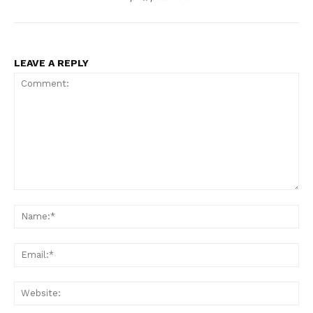
LEAVE A REPLY
Comment:
Na
Ema
Web