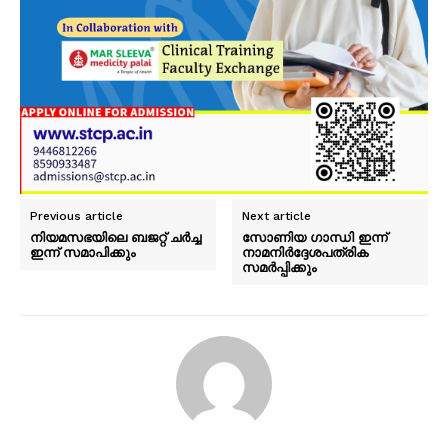
Previous article
Next article
നിയമസഭയിലെ ബജറ്റ് ചർച്ച
സോണിയ ഗാന്ധി ഇന്ന്
ഇന്ന് സമാപിക്കും
നാമനിർദ്ദേശപത്രിക
സമർപ്പിക്കും