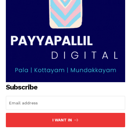
SUBSCRIBE NOW
PALA VISION
About
Contact us
Subscription Plans
My account
Grievance Redressal
Subscribe
I WANT IN