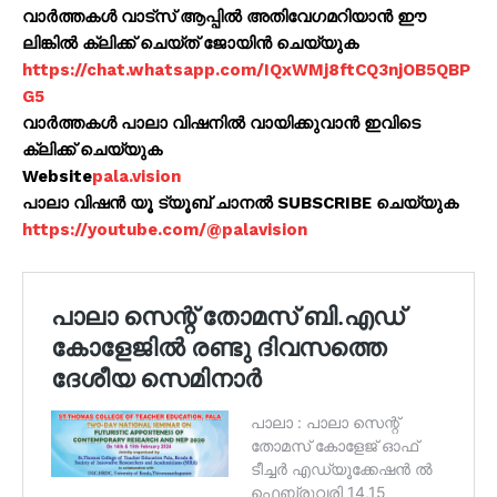
വാർത്തകൾ വാട്സ് ആപ്പിൽ അതിവേഗമറിയാൻ ഈ
ലിങ്കിൽ ക്ലിക്ക് ചെയ്ത് ജോയിൻ ചെയ്യുക
https://chat.whatsapp.com/IQxWMj8ftCQ3njOB5QBP
G5
വാർത്തകൾ പാലാ വിഷനിൽ വായിക്കുവാൻ ഇവിടെ
ക്ലിക്ക് ചെയ്യുക
Website
pala.vision
പാലാ വിഷൻ യൂ ട്യൂബ് ചാനൽ SUBSCRIBE ചെയ്യുക
https://youtube.com/@palavision