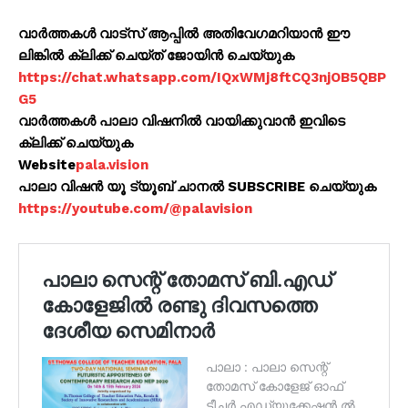
വാർത്തകൾ വാട്സ് ആപ്പിൽ അതിവേഗമറിയാൻ ഈ
ലിങ്കിൽ ക്ലിക്ക് ചെയ്ത് ജോയിൻ ചെയ്യുക
https://chat.whatsapp.com/IQxWMj8ftCQ3njOB5QBP
G5
വാർത്തകൾ പാലാ വിഷനിൽ വായിക്കുവാൻ ഇവിടെ
ക്ലിക്ക് ചെയ്യുക
Website
pala.vision
പാലാ വിഷൻ യൂ ട്യൂബ് ചാനൽ SUBSCRIBE ചെയ്യുക
https://youtube.com/@palavision