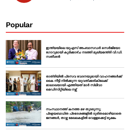
Popular
ഇന്ത്യയിലെ യുഎസ് അംബാസഡർ സെർജിയോ
ഗോറുമായി കൂടിക്കാഴ്ച നടത്തി മുഖ്യമന്ത്രി വി.ഡി.
സതീശൻ
രാത്രിയിൽ പ്രസവ വേദനയുമായി വാഹനങ്ങൾക്ക്
കൈ നീട്ടി നിൽക്കുന്ന യുവതിക്കരികിലേക്ക്
മാലാഖയായി എത്തിയത് മാർ സ്ലീവാ
മെഡിസിറ്റിയിലെ നഴ്സ്
സംസ്ഥാനത്ത് കനത്ത മഴ തുടരുന്നു;
പ്രളയബാധിത പ്രദേശങ്ങളിൽ ദുരിതമൊഴിയാതെ
ജനങ്ങൾ, താഴ്ന്ന മേഖലകളിൽ വെള്ളക്കെട്ട് രൂക്ഷം