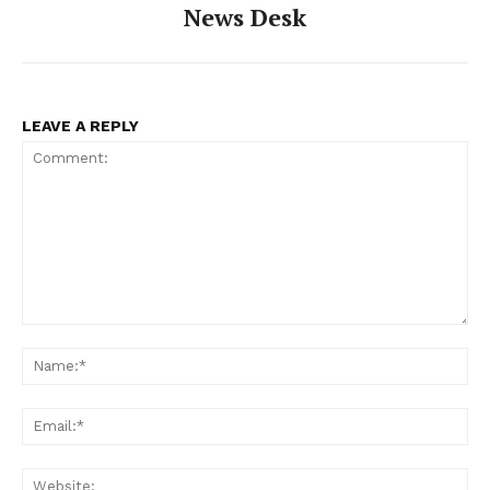
News Desk
LEAVE A REPLY
Comment:
Na
Ema
Web