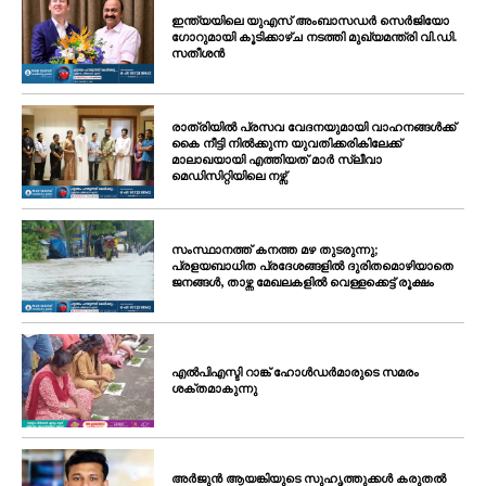
ഇന്ത്യയിലെ യുഎസ് അംബാസഡർ സെർജിയോ
ഗോറുമായി കൂടിക്കാഴ്ച നടത്തി മുഖ്യമന്ത്രി വി.ഡി.
സതീശൻ
രാത്രിയിൽ പ്രസവ വേദനയുമായി വാഹനങ്ങൾക്ക്
കൈ നീട്ടി നിൽക്കുന്ന യുവതിക്കരികിലേക്ക്
മാലാഖയായി എത്തിയത് മാർ സ്ലീവാ
മെഡിസിറ്റിയിലെ നഴ്സ്
സംസ്ഥാനത്ത് കനത്ത മഴ തുടരുന്നു;
പ്രളയബാധിത പ്രദേശങ്ങളിൽ ദുരിതമൊഴിയാതെ
ജനങ്ങൾ, താഴ്ന്ന മേഖലകളിൽ വെള്ളക്കെട്ട് രൂക്ഷം
എൽപിഎസ്ടി റാങ്ക് ഹോൾഡർമാരുടെ സമരം
ശക്തമാകുന്നു
അർജുൻ ആയങ്കിയുടെ സുഹൃത്തുക്കൾ കരുതൽ