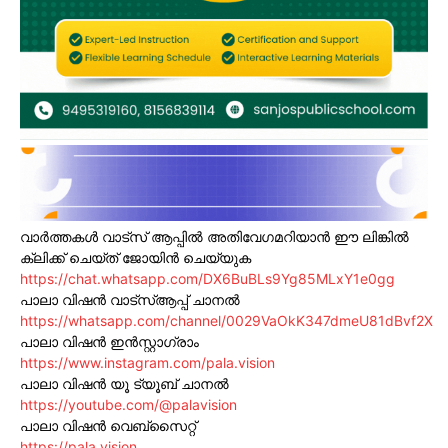
വാർത്തകൾ വാട്സ് ആപ്പിൽ അതിവേഗമറിയാൻ ഈ ലിങ്കിൽ
ക്ലിക്ക് ചെയ്ത് ജോയിൻ ചെയ്യുക
https://chat.whatsapp.com/DX6BuBLs9Yg85MLxY1e0gg
പാലാ വിഷൻ വാട്സ്ആപ്പ് ചാനൽ
https://whatsapp.com/channel/0029VaOkK347dmeU81dBvf2X
പാലാ വിഷൻ ഇൻസ്റ്റാഗ്രാം
https://www.instagram.com/pala.vision
പാലാ വിഷൻ യൂ ട്യൂബ് ചാനൽ
https://youtube.com/@palavision
പാലാ വിഷൻ വെബ്സൈറ്റ്
https://pala.vision