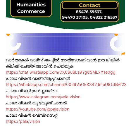
വാർത്തകൾ വാട്സ് ആപ്പിൽ അതിവേഗമറിയാൻ ഈ ലിങ്കിൽ
ക്ലിക്ക് ചെയ്ത് ജോയിൻ ചെയ്യുക
https://chat.whatsapp.com/DX6BuBLs9Yg85MLxY1e0gg
പാലാ വിഷൻ വാട്സ്ആപ്പ് ചാനൽ
https://whatsapp.com/channel/0029VaOkK347dmeU81dBvf2X
പാലാ വിഷൻ ഇൻസ്റ്റാഗ്രാം
https://www.instagram.com/pala.vision
പാലാ വിഷൻ യൂ ട്യൂബ് ചാനൽ
https://youtube.com/@palavision
പാലാ വിഷൻ വെബ്സൈറ്റ്
https://pala.vision