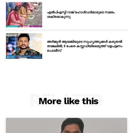
എൽപിഎസ്ടി റാങ്ക് ഹോൾഡർമാരുടെ സമരം
ശക്തമാകുന്നു
അർജുൻ ആയങ്കിയുടെ സുഹൃത്തുക്കൾ കരുതൽ
തടങ്കലിൽ; 8 പേരെ കസ്റ്റഡിയിലെടുത്ത് വളപട്ടണം
പൊലീസ്
RELATED
More like this