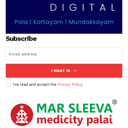
SUBSCRIBE NOW
PALA VISION
Subscribe
About
Contact us
Subscription Plans
My account
I WANT IN
Grievance Redressal
I've read and accept the
Privacy Policy
.