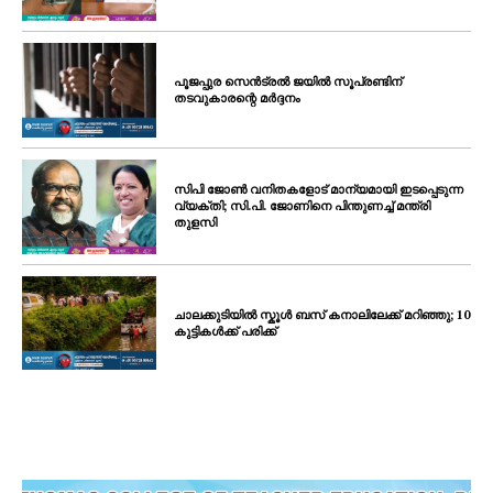
പൂജപ്പുര സെൻട്രൽ ജയിൽ സൂപ്രണ്ടിന്
തടവുകാരന്റെ മർദ്ദനം
സിപി ജോൺ വനിതകളോട് മാന്യമായി ഇടപ്പെടുന്ന
വ്യക്തി; സി.പി. ജോണിനെ പിന്തുണച്ച് മന്ത്രി
തുളസി
ചാലക്കുടിയിൽ സ്കൂൾ ബസ് കനാലിലേക്ക് മറിഞ്ഞു; 10
കുട്ടികൾക്ക് പരിക്ക്