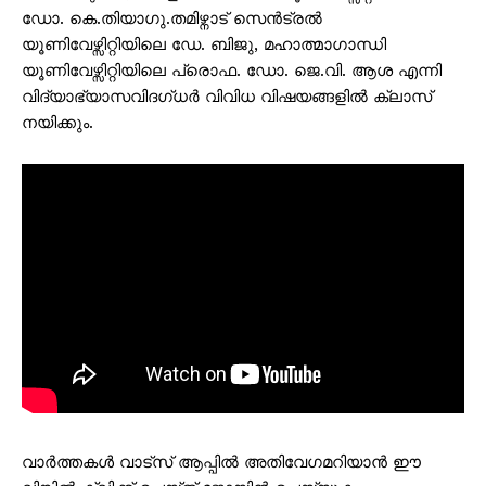
ഡോ. കെ.തിയാഗു.തമിഴ്നാട് സെൻട്രൽ
യൂണിവേഴ്സിറ്റിയിലെ ഡേ. ബിജു, മഹാത്മാഗാന്ധി
യൂണിവേഴ്സിറ്റിയിലെ പ്രൊഫ. ഡോ. ജെ.വി. ആശ എന്നി
വിദ്യാഭ്യാസവിദഗ്ധർ വിവിധ വിഷയങ്ങളിൽ ക്ലാസ്
നയിക്കും.
വാർത്തകൾ വാട്സ് ആപ്പിൽ അതിവേഗമറിയാൻ ഈ