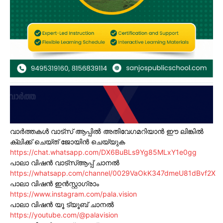
വാർത്തകൾ വാട്സ് ആപ്പിൽ അതിവേഗമറിയാൻ ഈ ലിങ്കിൽ
ക്ലിക്ക് ചെയ്ത് ജോയിൻ ചെയ്യുക
https://chat.whatsapp.com/DX6BuBLs9Yg85MLxY1e0gg
പാലാ വിഷൻ വാട്സ്ആപ്പ് ചാനൽ
https://whatsapp.com/channel/0029VaOkK347dmeU81dBvf2X
പാലാ വിഷൻ ഇൻസ്റ്റാഗ്രാം
https://www.instagram.com/pala.vision
പാലാ വിഷൻ യൂ ട്യൂബ് ചാനൽ
https://youtube.com/@palavision