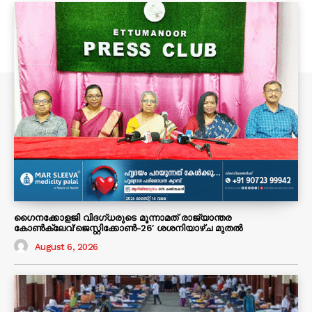
ഗൈനക്കോളജി വിദഗ്ധരുടെ മൂന്നാമത് രാജ്യാന്തര
കോണ്‍ക്ലേവ്’ജെസ്റ്റിക്കോണ്‍-26′ ശശനിയാഴ്‌ച മുതല്‍
August 6, 2026