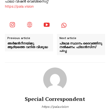
പാലാ വിഷൻ വെബ്സൈറ്റ്
https://pala.vision
Previous article
Next article
അർജന്‍റീനയ്ക്കു
പ്രഥമ സ്ഥാനം ദൈവത്തിനു
ആദ്യത്തെ വനിത വിശുദ്ധ
നൽകണം: ഫ്രാൻസിസ്
പാപ്പ
Special Correspondent
https://pala.vision