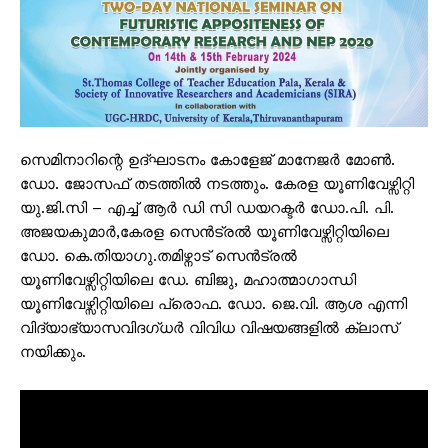
സെമിനാറിന്റെ ഉദ്ഘാടനം കോളേജ് മാനേജർ മോൺ.
ഡോ. ജോസഫ് തടത്തിൽ നടത്തും. കേരള യൂണിവേഴ്സിറ്റി
യു.ജി.സി – എച്ച് ആർ ഡി സി ഡയറക്ടർ ഡോ.പി. പി.
അജയകുമാർ,കേരള സെൻട്രൽ യൂണിവേഴ്സിറ്റിയിലെ
ഡോ. കെ.തിയാഗു.തമിഴ്നാട് സെൻട്രൽ
യൂണിവേഴ്സിറ്റിയിലെ ഡേ. ബിജു, മഹാത്മാഗാന്ധി
യൂണിവേഴ്സിറ്റിയിലെ പ്രൊഫ. ഡോ. ജെ.വി. ആശ എന്നി
വിദ്യാഭ്യാസവിദഗ്ധർ വിവിധ വിഷയങ്ങളിൽ ക്ലാസ്
നയിക്കും.