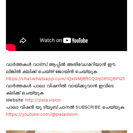
വാർത്തകൾ വാട്സ് ആപ്പിൽ അതിവേഗമറിയാൻ ഈ
ലിങ്കിൽ ക്ലിക്ക് ചെയ്ത് ജോയിൻ ചെയ്യുക
https://chat.whatsapp.com/IQxWMj8ftCQ3njOB5QBPG5
വാർത്തകൾ പാലാ വിഷനിൽ വായിക്കുവാൻ ഇവിടെ
ക്ലിക്ക് ചെയ്യുക
Website
http://pala.vision
പാലാ വിഷൻ യൂ ട്യൂബ് ചാനൽ SUBSCRIBE ചെയ്യുക
https://youtube.com/@palavision