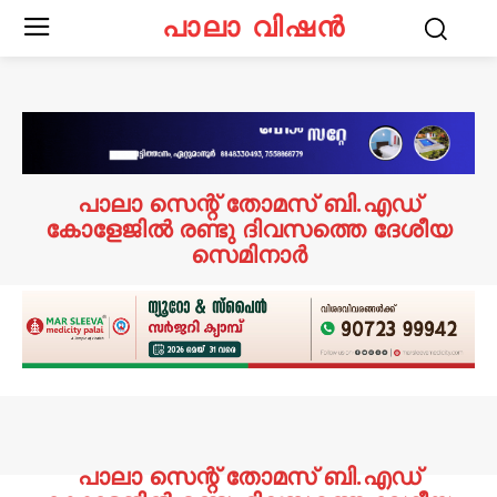
പാലാ വിഷൻ
പാലാ സെന്റ് തോമസ് ബി.എഡ്
കോളേജിൽ രണ്ടു ദിവസത്തെ ദേശീയ
സെമിനാർ
പാലാ സെന്റ് തോമസ് ബി.എഡ്