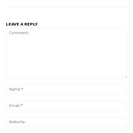
LEAVE A REPLY
Comment:
Na
Ema
Web