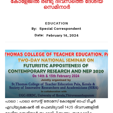
കോളേജിൽ രണ്ടു ദിവസത്തെ ദേശീയ
സെമിനാർ
EDUCATION
By:
Special Correspondent
February 14, 2024
Date:
പാലാ : പാലാ സെന്റ് തോമസ് കോളേജ് ഓഫ് ടീച്ചർ
എഡ്യൂക്കേഷൻ ൽ ഫെബ്രുവരി 14,15 ദിവസങ്ങളിൽ