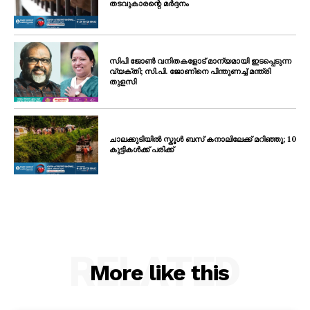
തടവുകാരന്റെ മർദ്ദനം
സിപി ജോൺ വനിതകളോട് മാന്യമായി ഇടപ്പെടുന്ന
വ്യക്തി; സി.പി. ജോണിനെ പിന്തുണച്ച് മന്ത്രി
തുളസി
ചാലക്കുടിയിൽ സ്കൂൾ ബസ് കനാലിലേക്ക് മറിഞ്ഞു; 10
കുട്ടികൾക്ക് പരിക്ക്
RELATED
More like this