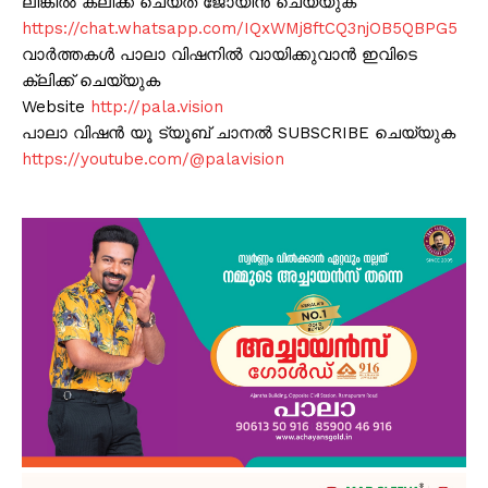
ലിങ്കിൽ ക്ലിക്ക് ചെയ്ത് ജോയിൻ ചെയ്യുക
https://chat.whatsapp.com/IQxWMj8ftCQ3njOB5QBPG5
വാർത്തകൾ പാലാ വിഷനിൽ വായിക്കുവാൻ ഇവിടെ
ക്ലിക്ക് ചെയ്യുക
Website
http://pala.vision
പാലാ വിഷൻ യൂ ട്യൂബ് ചാനൽ SUBSCRIBE ചെയ്യുക
https://youtube.com/@palavision