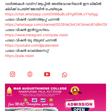
വാർത്തകൾ വാട്സ് ആപ്പിൽ അതിവേഗമറിയാൻ ഈ ലിങ്കിൽ
ക്ലിക്ക് ചെയ്ത് ജോയിൻ ചെയ്യുക
https://chat.whatsapp.com/DX6BuBLs9Yg85MLxY1e0gg
പാലാ വിഷൻ വാട്സ്ആപ്പ് ചാനൽ
https://whatsapp.com/channel/0029VaOkK347dmeU81dBvf2X
പാലാ വിഷൻ ഇൻസ്റ്റാഗ്രാം
https://www.instagram.com/pala.vision
പാലാ വിഷൻ യൂ ട്യൂബ് ചാനൽ
https://youtube.com/@palavision
പാലാ വിഷൻ വെബ്സൈറ്റ്
https://pala.vision