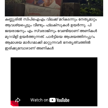
കണ്ണൂരിൽ സിപിഐഎം വിലക്ക് മറികടന്നും നേതൃമാറ്റം
ആവശ്യപ്പെട്ടും വീണ്ടും ഫ്ലക്സുകൾ ഉയർന്നു. പി
ജയരാജനും എം സ്വരാജിനും വേണ്ടിയാണ് അണികൾ
മുറവിളി ഉയർത്തുന്നത്. പാർട്ടിയെ ആശയത്തിനപ്പുറം
ആമാശയ മാർഗമാക്കി മാറ്റുന്നവർ നേതൃത്വത്തിൽ
ഇരിക്കുമ്പോഴാണ് അണികൾ