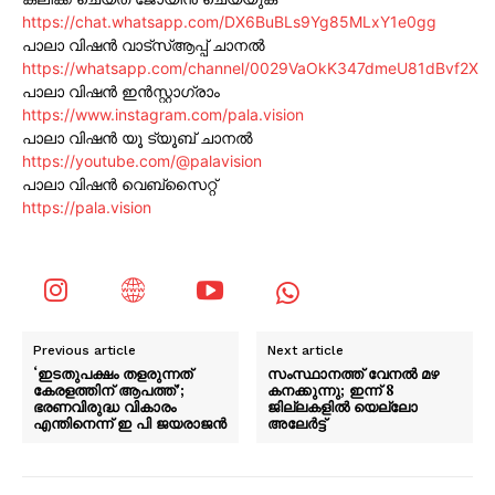
https://chat.whatsapp.com/DX6BuBLs9Yg85MLxY1e0gg
പാലാ വിഷൻ വാട്സ്ആപ്പ് ചാനൽ
https://whatsapp.com/channel/0029VaOkK347dmeU81dBvf2X
പാലാ വിഷൻ ഇൻസ്റ്റാഗ്രാം
https://www.instagram.com/pala.vision
പാലാ വിഷൻ യൂ ട്യൂബ് ചാനൽ
https://youtube.com/@palavision
പാലാ വിഷൻ വെബ്സൈറ്റ്
https://pala.vision
Previous article
Next article
‘ഇടതുപക്ഷം തളരുന്നത്
സംസ്ഥാനത്ത് വേനൽ മഴ
കേരളത്തിന് ആപത്ത്’;
കനക്കുന്നു; ഇന്ന് 8
ഭരണവിരുദ്ധ വികാരം
ജില്ലകളിൽ യെല്ലോ
എന്തിനെന്ന് ഇ പി ജയരാജൻ
അലേർട്ട്