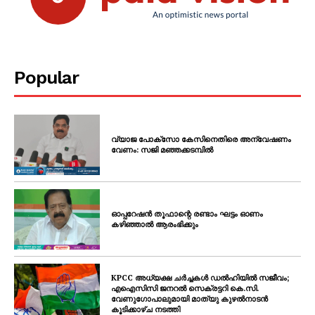
Popular
വ്യാജ പോക്സോ കേസിനെതിരെ അന്വേഷണം
വേണം: സജി മഞ്ഞക്കടമ്പിൽ
ഓപ്പറേഷൻ തൂഫാന്റെ രണ്ടാം ഘട്ടം ഓണം
കഴിഞ്ഞാൽ ആരംഭിക്കും
KPCC അധ്യക്ഷ ചർച്ചകൾ ഡൽഹിയിൽ സജീവം;
എഐസിസി ജനറൽ സെക്രട്ടറി കെ.സി.
വേണുഗോപാലുമായി മാത്യു കുഴൽനാടൻ
കൂടിക്കാഴ്ച നടത്തി