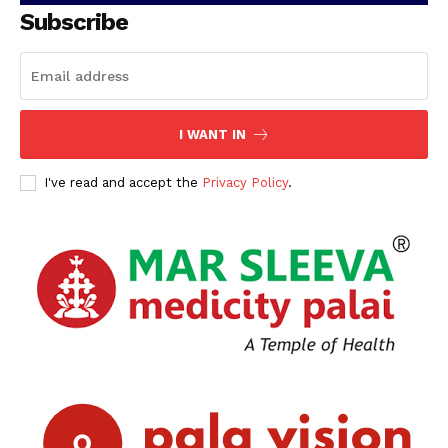
SUBSCRIBE NOW
Subscribe
PALA VISION
I WANT IN
About
I've read and accept the
Privacy Policy
.
Contact us
Subscription Plans
My account
Grievance Redressal