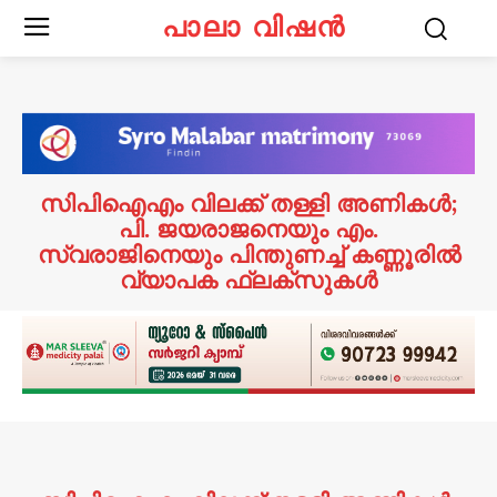
പാലാ വിഷൻ
സിപിഐഎം വിലക്ക് തള്ളി അണികൾ;
പി. ജയരാജനെയും എം.
സ്വരാജിനെയും പിന്തുണച്ച് കണ്ണൂരിൽ
വ്യാപക ഫ്ലക്സുകൾ