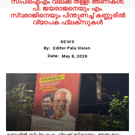
സിപിഐഎം വിലക്ക് തള്ളി അണികൾ;
പി. ജയരാജനെയും എം.
സ്വരാജിനെയും പിന്തുണച്ച് കണ്ണൂരിൽ
വ്യാപക ഫ്ലക്സുകൾ
NEWS
By:
Editor Pala Vision
May 8, 2026
Date:
കണ്ണൂരിൽ സിപിഐഎം വിലക്ക് മറികടന്നും നേതൃമാറ്റം