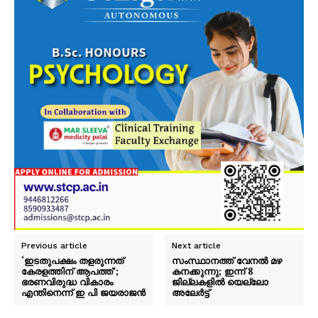
Previous article
Next article
‘ഇടതുപക്ഷം തളരുന്നത്
സംസ്ഥാനത്ത് വേനൽ മഴ
കേരളത്തിന് ആപത്ത്’;
കനക്കുന്നു; ഇന്ന് 8
ഭരണവിരുദ്ധ വികാരം
ജില്ലകളിൽ യെല്ലോ
എന്തിനെന്ന് ഇ പി ജയരാജൻ
അലേർട്ട്