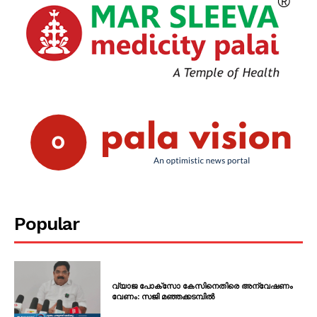
Popular
വ്യാജ പോക്സോ കേസിനെതിരെ അന്വേഷണം
വേണം: സജി മഞ്ഞക്കടമ്പിൽ