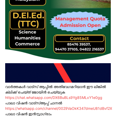
വാർത്തകൾ വാട്സ് ആപ്പിൽ അതിവേഗമറിയാൻ ഈ ലിങ്കിൽ
ക്ലിക്ക് ചെയ്ത് ജോയിൻ ചെയ്യുക
https://chat.whatsapp.com/DX6BuBLs9Yg85MLxY1e0gg
പാലാ വിഷൻ വാട്സ്ആപ്പ് ചാനൽ
https://whatsapp.com/channel/0029VaOkK347dmeU81dBvf2X
പാലാ വിഷൻ ഇൻസ്റ്റാഗ്രാം