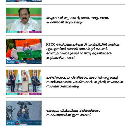
ഓപ്പറേഷൻ തൂഫാന്റെ രണ്ടാം ഘട്ടം ഓണം
കഴിഞ്ഞാൽ ആരംഭിക്കും
KPCC അധ്യക്ഷ ചർച്ചകൾ ഡൽഹിയിൽ സജീവം;
എഐസിസി ജനറൽ സെക്രട്ടറി കെ.സി.
വേണുഗോപാലുമായി മാത്യു കുഴൽനാടൻ
കൂടിക്കാഴ്ച നടത്തി
ചരിത്രപരമായ പ്രതിരോധ കരാറിൽ ഒപ്പുവെച്ച്
സൗദി അറേബ്യ, പാകിസ്ഥാൻ, തുർക്കി; സംയുക്ത
സുരക്ഷ ശക്തമാക്കും
കോട്ടയം ജില്ലയിലെ വിദ്യാഭ്യാസ
സ്ഥാപനങ്ങൾക്ക് ഇന്ന് അവധി