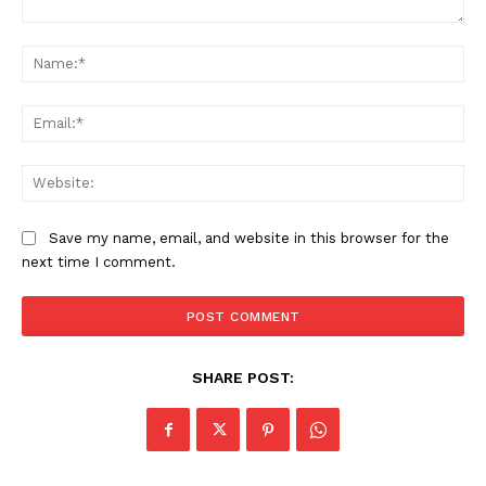
Comment:
Na
Ema
Web
Save my name, email, and website in this browser for the
next time I comment.
SHARE POST: