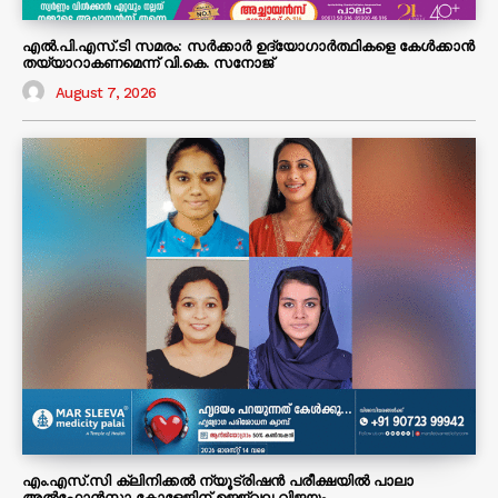
എൽ.പി.എസ്.ടി സമരം: സർക്കാർ ഉദ്യോഗാർത്ഥികളെ കേൾക്കാൻ
തയ്യാറാകണമെന്ന് വി.കെ. സനോജ്
August 7, 2026
എം.എസ്.സി ക്ലിനിക്കൽ ന്യൂട്രിഷൻ പരീക്ഷയിൽ പാലാ
അൽഫോൻസാ കോളേജിന് ഉജ്ജ്വല വിജയം