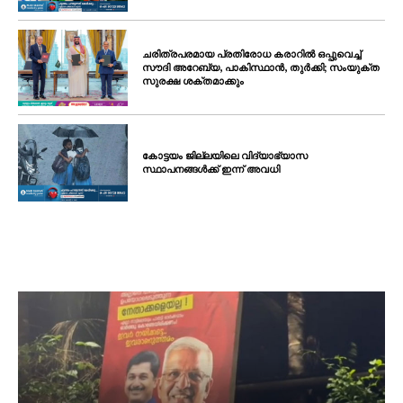
ചരിത്രപരമായ പ്രതിരോധ കരാറിൽ ഒപ്പുവെച്ച്
സൗദി അറേബ്യ, പാകിസ്ഥാൻ, തുർക്കി; സംയുക്ത
സുരക്ഷ ശക്തമാക്കും
കോട്ടയം ജില്ലയിലെ വിദ്യാഭ്യാസ
സ്ഥാപനങ്ങൾക്ക് ഇന്ന് അവധി