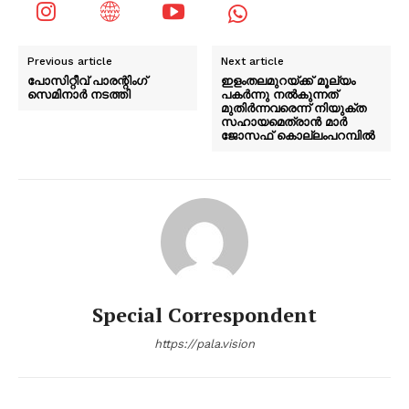
Previous article
Next article
പോസിറ്റീവ് പാരന്റിംഗ്
ഇളംതലമുറയ്ക്ക് മൂല്യം
സെമിനാർ നടത്തി
പകർന്നു നൽകുന്നത്
മുതിർന്നവരെന്ന് നിയുക്ത
സഹായമെത്രാൻ മാർ
ജോസഫ് കൊല്ലംപറമ്പിൽ
Special Correspondent
https://pala.vision