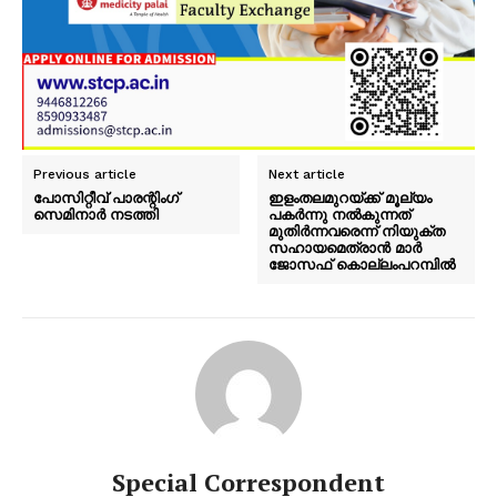
Previous article
Next article
പോസിറ്റീവ് പാരന്റിംഗ്
ഇളംതലമുറയ്ക്ക് മൂല്യം
സെമിനാർ നടത്തി
പകർന്നു നൽകുന്നത്
മുതിർന്നവരെന്ന് നിയുക്ത
സഹായമെത്രാൻ മാർ
ജോസഫ് കൊല്ലംപറമ്പിൽ
Special Correspondent