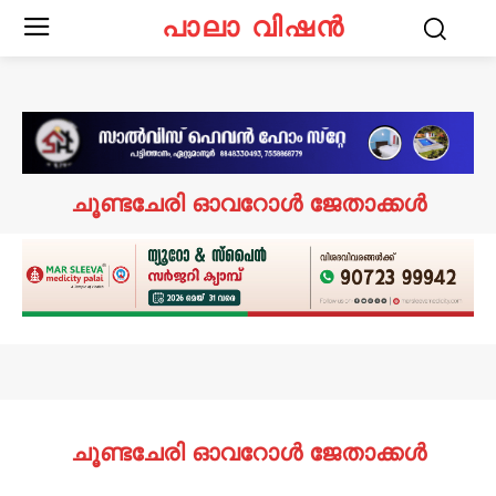
പാലാ വിഷൻ
ചൂണ്ടചേരി ഓവറോൾ ജേതാക്കൾ
ചൂണ്ടചേരി ഓവറോൾ ജേതാക്കൾ