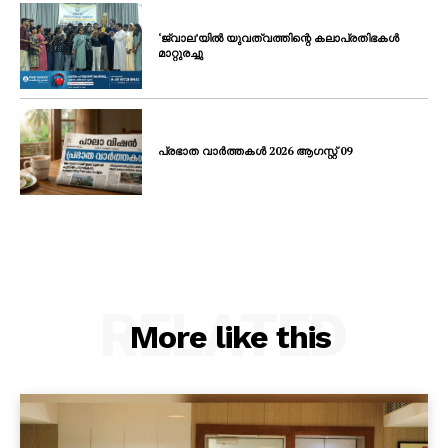
‘ജ്വാല’യിൽ യുവത്വത്തിന്റെ കലാപ്രതിഭകൾ
മാറ്റുരച്ചു
പ്രഭാത വാർത്തകൾ 2026 ആഗസ്റ്റ് 09
RELATED
More like this