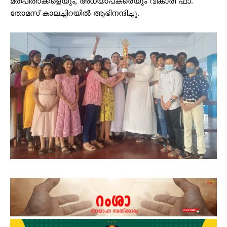
മതപിതാക്കളെയും, അധ്യാപകരെയും വികാരി ഫാ.
തോമസ് കാലച്ചിറയിൽ ആഭിനന്ദിച്ചു.