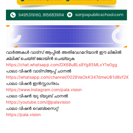
വാർത്തകൾ വാട്സ് ആപ്പിൽ അതിവേഗമറിയാൻ ഈ ലിങ്കിൽ
ക്ലിക്ക് ചെയ്ത് ജോയിൻ ചെയ്യുക
https://chat.whatsapp.com/DX6BuBLs9Yg85MLxY1e0gg
പാലാ വിഷൻ വാട്സ്ആപ്പ് ചാനൽ
https://whatsapp.com/channel/0029VaOkK347dmeU81dBvf2X
പാലാ വിഷൻ ഇൻസ്റ്റാഗ്രാം
https://www.instagram.com/pala.vision
പാലാ വിഷൻ യൂ ട്യൂബ് ചാനൽ
https://youtube.com/@palavision
പാലാ വിഷൻ വെബ്സൈറ്റ്
https://pala.vision