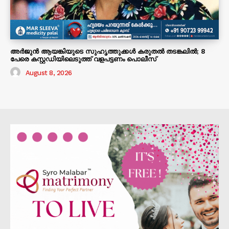
അർജുൻ ആയങ്കിയുടെ സുഹൃത്തുക്കൾ കരുതൽ തടങ്കലിൽ; 8
പേരെ കസ്റ്റഡിയിലെടുത്ത് വളപട്ടണം പൊലീസ്
August 8, 2026