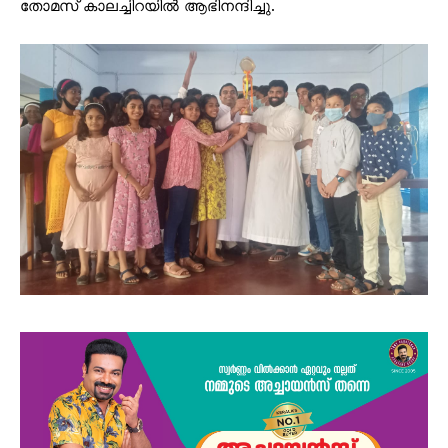
തോമസ് കാലച്ചിറയിൽ ആഭിനന്ദിച്ചു.