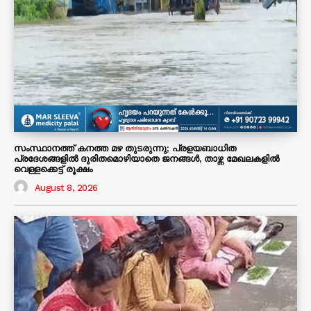
സംസ്ഥാനത്ത് കനത്ത മഴ തുടരുന്നു; പ്രളയബാധിത
പ്രദേശങ്ങളിൽ ദുരിതമൊഴിയാതെ ജനങ്ങൾ, താഴ്ന്ന മേഖലകളിൽ
വെള്ളക്കെട്ട് രൂക്ഷം
August 8, 2026