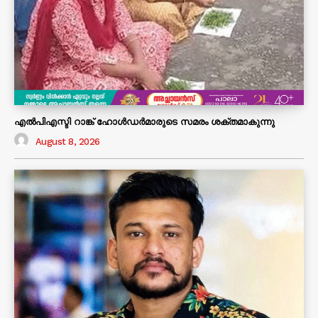
എൽപിഎസ്ടി റാങ്ക് ഹോൾഡർമാരുടെ സമരം ശക്തമാകുന്നു
August 8, 2026