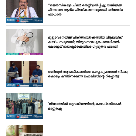
SUBSCRIBE NOW
“ജെൻസികളെ ചിലർ തെറ്റിദ്ധരിപ്പിച്ചു; രാജിയ്ക്ക്
പിന്നാലെ ആദ്യ പ്രതികരണവുമായി ധർമേന്ദ്ര
പ്രധാൻ
PALA VISION
മുട്ടുവേദനയ്ക്ക് ചികിത്സയ്‌ക്കെത്തിയ വീട്ടമ്മയ്ക്ക്
കാഴ്ച നഷ്ടമായി; തിരുവനന്തപുരം മെഡിക്കൽ
കോളേജ് ഡോക്ടർക്കെതിരെ ഗുരുതര പരാതി
About
Contact us
Subscription Plans
അർജുൻ ആയങ്കിക്കെതിരെ കാപ്പ ചുമത്താൻ നീക്കം;
My account
കൊടും ക്രിമിനലെന്ന് പൊലീസിന്റെ റിപ്പോർട്ട്
Grievance Redressal
‘ജ്വാല’യിൽ യുവത്വത്തിന്റെ കലാപ്രതിഭകൾ
മാറ്റുരച്ചു