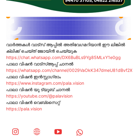
വാർത്തകൾ വാട്സ് ആപ്പിൽ അതിവേഗമറിയാൻ ഈ ലിങ്കിൽ
ക്ലിക്ക് ചെയ്ത് ജോയിൻ ചെയ്യുക
https://chat.whatsapp.com/DX6BuBLs9Yg85MLxY1e0gg
പാലാ വിഷൻ വാട്സ്ആപ്പ് ചാനൽ
https://whatsapp.com/channel/0029VaOkK347dmeU81dBvf2X
പാലാ വിഷൻ ഇൻസ്റ്റാഗ്രാം
https://www.instagram.com/pala.vision
പാലാ വിഷൻ യൂ ട്യൂബ് ചാനൽ
https://youtube.com/@palavision
പാലാ വിഷൻ വെബ്സൈറ്റ്
https://pala.vision