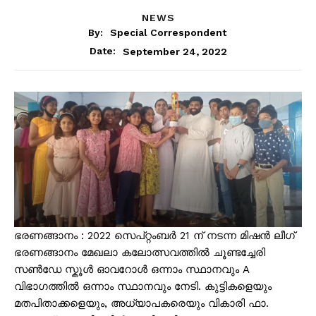
NEWS
By:
Special Correspondent
September 24, 2022
Date:
ഭരണങ്ങാനം : 2022 സെപ്റ്റംബർ 21 ന് നടന്ന മിഷൻ ലീഗ്
ഭരണങ്ങാനം മേഖലാ കലോത്സവത്തിൽ ചൂണ്ടച്ചേരി
സൺഡേ സ്കൂൾ ഓവറോൾ ഒന്നാം സ്ഥാനവും A
വിഭാഗത്തിൽ ഒന്നാം സ്ഥാനവും നേടി. കുട്ടികളെയും
മതപിതാക്കളെയും, അധ്യാപകരെയും വികാരി ഫാ.