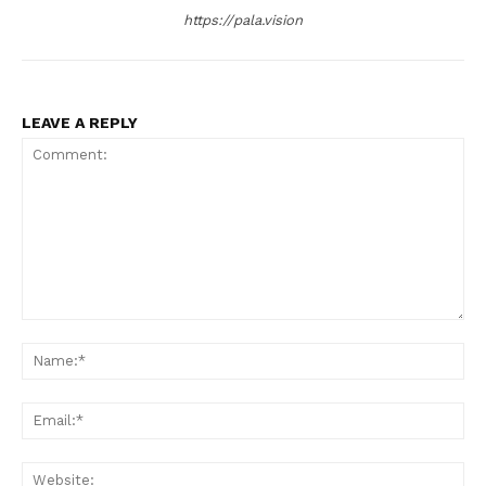
https://pala.vision
LEAVE A REPLY
Comment:
Na
Ema
Web