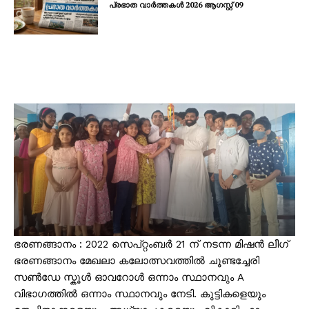
പ്രഭാത വാർത്തകൾ 2026 ആഗസ്റ്റ് 09
ഭരണങ്ങാനം : 2022 സെപ്റ്റംബർ 21 ന് നടന്ന മിഷൻ ലീഗ്
ഭരണങ്ങാനം മേഖലാ കലോത്സവത്തിൽ ചൂണ്ടച്ചേരി
സൺഡേ സ്കൂൾ ഓവറോൾ ഒന്നാം സ്ഥാനവും A
വിഭാഗത്തിൽ ഒന്നാം സ്ഥാനവും നേടി. കുട്ടികളെയും