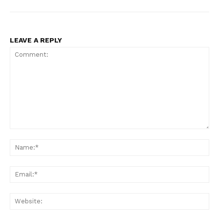
LEAVE A REPLY
Comment:
Na
Ema
Web