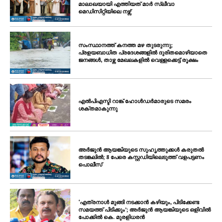
മാലാഖയായി എത്തിയത് മാർ സ്ലീവാ
മെഡിസിറ്റിയിലെ നഴ്സ്
സംസ്ഥാനത്ത് കനത്ത മഴ തുടരുന്നു;
പ്രളയബാധിത പ്രദേശങ്ങളിൽ ദുരിതമൊഴിയാതെ
ജനങ്ങൾ, താഴ്ന്ന മേഖലകളിൽ വെള്ളക്കെട്ട് രൂക്ഷം
എൽപിഎസ്ടി റാങ്ക് ഹോൾഡർമാരുടെ സമരം
ശക്തമാകുന്നു
അർജുൻ ആയങ്കിയുടെ സുഹൃത്തുക്കൾ കരുതൽ
തടങ്കലിൽ; 8 പേരെ കസ്റ്റഡിയിലെടുത്ത് വളപട്ടണം
പൊലീസ്
‘എത്രനാൾ മുങ്ങി നടക്കാൻ കഴിയും, പിടിക്കേണ്ട
സമയത്ത് പിടിക്കും’; അർജുൻ ആയങ്കിയുടെ ഒളിവിൽ
പോക്കിൽ കെ. മുരളിധരൻ