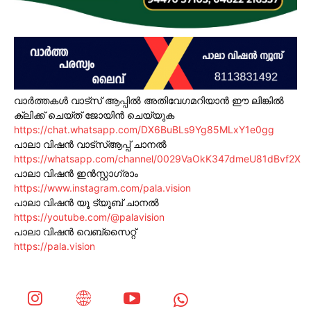
വാർത്തകൾ വാട്സ് ആപ്പിൽ അതിവേഗമറിയാൻ ഈ ലിങ്കിൽ
ക്ലിക്ക് ചെയ്ത് ജോയിൻ ചെയ്യുക
https://chat.whatsapp.com/DX6BuBLs9Yg85MLxY1e0gg
പാലാ വിഷൻ വാട്സ്ആപ്പ് ചാനൽ
https://whatsapp.com/channel/0029VaOkK347dmeU81dBvf2X
പാലാ വിഷൻ ഇൻസ്റ്റാഗ്രാം
https://www.instagram.com/pala.vision
പാലാ വിഷൻ യൂ ട്യൂബ് ചാനൽ
https://youtube.com/@palavision
പാലാ വിഷൻ വെബ്സൈറ്റ്
https://pala.vision