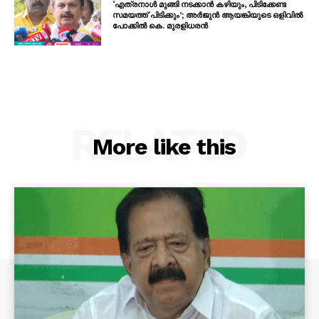
‘എത്രനാൾ മുങ്ങി നടക്കാൻ കഴിയും, പിടിക്കേണ്ട
സമയത്ത് പിടിക്കും’; അർജുൻ ആയങ്കിയുടെ ഒളിവിൽ
പോക്കിൽ കെ. മുരളിധരൻ
RELATED
More like this