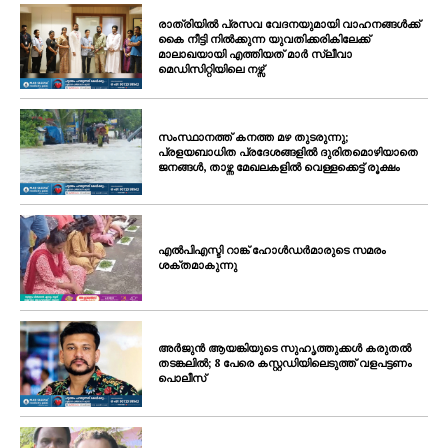
രാത്രിയിൽ പ്രസവ വേദനയുമായി വാഹനങ്ങൾക്ക്
കൈ നീട്ടി നിൽക്കുന്ന യുവതിക്കരികിലേക്ക്
മാലാഖയായി എത്തിയത് മാർ സ്ലീവാ
മെഡിസിറ്റിയിലെ നഴ്സ്
സംസ്ഥാനത്ത് കനത്ത മഴ തുടരുന്നു;
പ്രളയബാധിത പ്രദേശങ്ങളിൽ ദുരിതമൊഴിയാതെ
ജനങ്ങൾ, താഴ്ന്ന മേഖലകളിൽ വെള്ളക്കെട്ട് രൂക്ഷം
എൽപിഎസ്ടി റാങ്ക് ഹോൾഡർമാരുടെ സമരം
ശക്തമാകുന്നു
അർജുൻ ആയങ്കിയുടെ സുഹൃത്തുക്കൾ കരുതൽ
തടങ്കലിൽ; 8 പേരെ കസ്റ്റഡിയിലെടുത്ത് വളപട്ടണം
പൊലീസ്