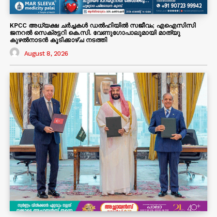
KPCC അധ്യക്ഷ ചർച്ചകൾ ഡൽഹിയിൽ സജീവം; എഐസിസി
ജനറൽ സെക്രട്ടറി കെ.സി. വേണുഗോപാലുമായി മാത്യു
കുഴൽനാടൻ കൂടിക്കാഴ്ച നടത്തി
August 8, 2026