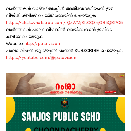
വാർത്തകൾ വാട്സ് ആപ്പിൽ അതിവേഗമറിയാൻ ഈ
ലിങ്കിൽ ക്ലിക്ക് ചെയ്ത് ജോയിൻ ചെയ്യുക
https://chat.whatsapp.com/IQxWMj8ftCQ3njOB5QBPG5
വാർത്തകൾ പാലാ വിഷനിൽ വായിക്കുവാൻ ഇവിടെ
ക്ലിക്ക് ചെയ്യുക
Website
http://pala.vision
പാലാ വിഷൻ യൂ ട്യൂബ് ചാനൽ SUBSCRIBE ചെയ്യുക
https://youtube.com/@palavision