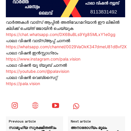
വാർത്തകൾ വാട്സ് ആപ്പിൽ അതിവേഗമറിയാൻ ഈ ലിങ്കിൽ
ക്ലിക്ക് ചെയ്ത് ജോയിൻ ചെയ്യുക
https://chat.whatsapp.com/DX6BuBLs9Yg85MLxY1e0gg
പാലാ വിഷൻ വാട്സ്ആപ്പ് ചാനൽ
https://whatsapp.com/channel/0029VaOkK347dmeU81dBvf2X
പാലാ വിഷൻ ഇൻസ്റ്റാഗ്രാം
https://www.instagram.com/pala.vision
പാലാ വിഷൻ യൂ ട്യൂബ് ചാനൽ
https://youtube.com/@palavision
പാലാ വിഷൻ വെബ്സൈറ്റ്
https://pala.vision
Previous article
Next article
സാമൂഹ്യ സുരക്ഷിതത്വം
അനാരോഗ്യം മൂലം