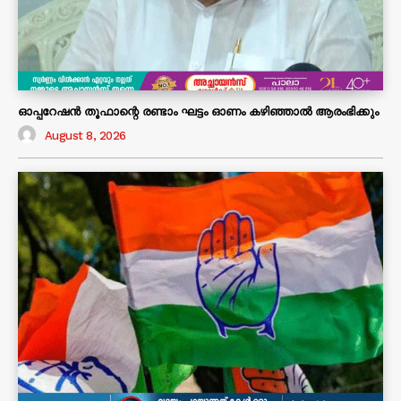
ഓപ്പറേഷൻ തൂഫാന്റെ രണ്ടാം ഘട്ടം ഓണം കഴിഞ്ഞാൽ ആരംഭിക്കും
August 8, 2026