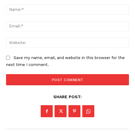
Comment:
SUBSCRIBE NOW
Na
Ema
PALA VISION
Web
About
Contact us
Save my name, email, and website in this browser for the
next time I comment.
Subscription Plans
My account
Grievance Redressal
SHARE POST: