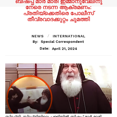
ബിഷപ്പ് മാർ മാരി ഇമ്മാനുവേലിനു
നേരെ നടന്ന ആക്രമണം:
പ്രതിയ്ക്കെതിരെ പോലീസ്
തീവ്രവാദക്കുറ്റം ചുമത്തി
NEWS
INTERNATIONAL
By:
Special Correspondent
April 21, 2024
Date:
സിഡ്‌നി: സിഡ്‌നിയിലെ പള്ളിയിൽ ബിഷപ്പ് മാർ മാരി