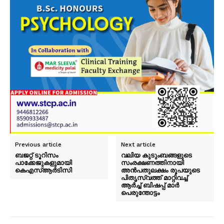
Previous article
Next article
ബജറ്റ് ടൂറിസം
വലിയ കുടുംബങ്ങളുടെ
പാക്കേജുകളുമായി
സംരക്ഷണത്തിനായി
കെഎസ്ആർടിസി
അന്‍പതുലക്ഷം രൂപയുടെ
പിതൃസ്വത്ത് മാറ്റിവച്ച്
ആർച്ച് ബിഷപ്പ് മാർ
പെരുന്തോട്ടം