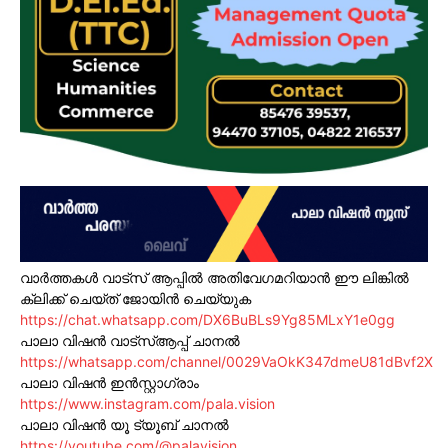
വാർത്തകൾ വാട്സ് ആപ്പിൽ അതിവേഗമറിയാൻ ഈ ലിങ്കിൽ
ക്ലിക്ക് ചെയ്ത് ജോയിൻ ചെയ്യുക
https://chat.whatsapp.com/DX6BuBLs9Yg85MLxY1e0gg
പാലാ വിഷൻ വാട്സ്ആപ്പ് ചാനൽ
https://whatsapp.com/channel/0029VaOkK347dmeU81dBvf2X
പാലാ വിഷൻ ഇൻസ്റ്റാഗ്രാം
https://www.instagram.com/pala.vision
പാലാ വിഷൻ യൂ ട്യൂബ് ചാനൽ
https://youtube.com/@palavision