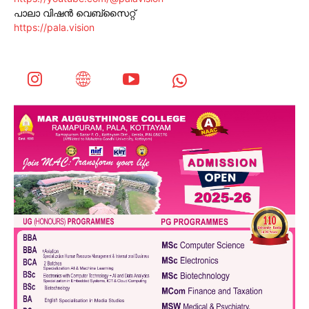
പാലാ വിഷൻ വെബ്സൈറ്റ്
https://pala.vision