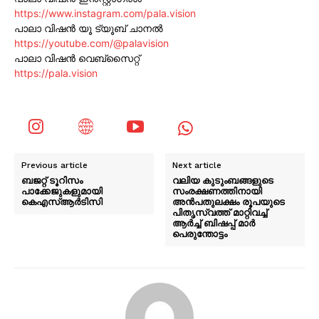
https://www.instagram.com/pala.vision
പാലാ വിഷൻ യൂ ട്യൂബ് ചാനൽ
https://youtube.com/@palavision
പാലാ വിഷൻ വെബ്സൈറ്റ്
https://pala.vision
Previous article
Next article
ബജറ്റ് ടൂറിസം
വലിയ കുടുംബങ്ങളുടെ
പാക്കേജുകളുമായി
സംരക്ഷണത്തിനായി
കെഎസ്ആർടിസി
അന്‍പതുലക്ഷം രൂപയുടെ
പിതൃസ്വത്ത് മാറ്റിവച്ച്
ആർച്ച് ബിഷപ്പ് മാർ
പെരുന്തോട്ടം