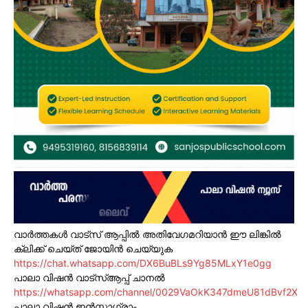
വാർത്തകൾ വാട്സ് ആപ്പിൽ അതിവേഗമറിയാൻ ഈ ലിങ്കിൽ
ക്ലിക്ക് ചെയ്ത് ജോയിൻ ചെയ്യുക
https://chat.whatsapp.com/DX6BuBLs9Yg85MLxY1e0gg
പാലാ വിഷൻ വാട്സ്ആപ്പ് ചാനൽ
https://whatsapp.com/channel/0029VaOkK347dmeU81dBvf2X
പാലാ വിഷൻ ഇൻസ്റ്റാഗ്രാം