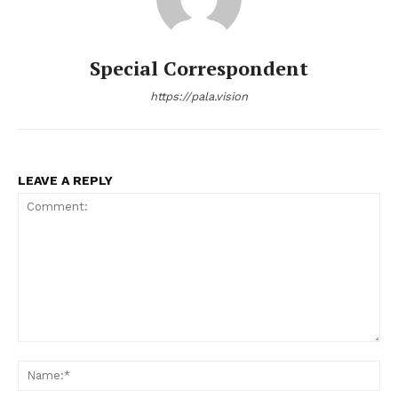
Special Correspondent
https://pala.vision
LEAVE A REPLY
Comment:
Na