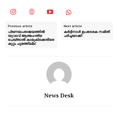
Previous article
Next article
പ്രണയപരാജയത്തിൽ
കർദ്ദിനാൾ ഉപദേശക സമിതി
യുവാവ് ആത്മഹത്യ
ചർച്ചയാക്കി
ചെയ്താൽ കാമുകിക്കെതിരെ
കുറ്റം ചുമത്തില്ല’
News Desk