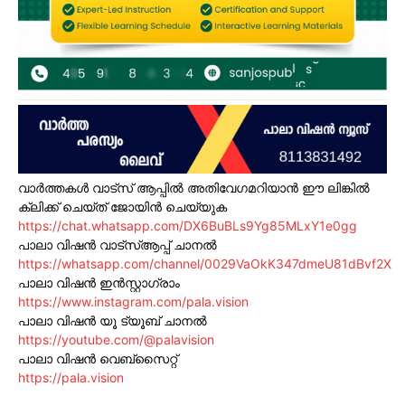
വാർത്തകൾ വാട്സ് ആപ്പിൽ അതിവേഗമറിയാൻ ഈ ലിങ്കിൽ
ക്ലിക്ക് ചെയ്ത് ജോയിൻ ചെയ്യുക
https://chat.whatsapp.com/DX6BuBLs9Yg85MLxY1e0gg
പാലാ വിഷൻ വാട്സ്ആപ്പ് ചാനൽ
https://whatsapp.com/channel/0029VaOkK347dmeU81dBvf2X
പാലാ വിഷൻ ഇൻസ്റ്റാഗ്രാം
https://www.instagram.com/pala.vision
പാലാ വിഷൻ യൂ ട്യൂബ് ചാനൽ
https://youtube.com/@palavision
പാലാ വിഷൻ വെബ്സൈറ്റ്
https://pala.vision