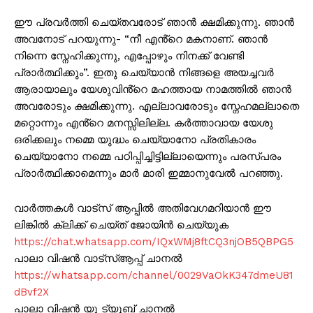
ഈ പ്രവര്‍ത്തി ചെയ്തവരോട് ഞാൻ ക്ഷമിക്കുന്നു. ഞാൻ
അവനോട് പറയുന്നു- “നീ എൻ്റെ മകനാണ്. ഞാൻ
നിന്നെ സ്നേഹിക്കുന്നു, എപ്പോഴും നിനക്ക് വേണ്ടി
പ്രാർത്ഥിക്കും”. ഇതു ചെയ്യാൻ നിങ്ങളെ അയച്ചവർ
ആരായാലും യേശുവിൻ്റെ മഹത്തായ നാമത്തിൽ ഞാൻ
അവരോടും ക്ഷമിക്കുന്നു. എല്ലാവരോടും സ്നേഹമല്ലാതെ
മറ്റൊന്നും എൻ്റെ മനസ്സിലില്ല. കർത്താവായ യേശു
ഒരിക്കലും നമ്മെ യുദ്ധം ചെയ്യാനോ പ്രതികാരം
ചെയ്യാനോ നമ്മെ പഠിപ്പിച്ചിട്ടില്ലായെന്നും പരസ്പരം
പ്രാര്‍ത്ഥിക്കാമെന്നും മാർ മാരി ഇമ്മാനുവേല്‍ പറഞ്ഞു.
വാർത്തകൾ വാട്സ് ആപ്പിൽ അതിവേഗമറിയാൻ ഈ
ലിങ്കിൽ ക്ലിക്ക് ചെയ്ത് ജോയിൻ ചെയ്യുക
https://chat.whatsapp.com/IQxWMj8ftCQ3njOB5QBPG5
പാലാ വിഷൻ വാട്സ്ആപ്പ് ചാനൽ
https://whatsapp.com/channel/0029VaOkK347dmeU81
dBvf2X
പാലാ വിഷൻ യൂ ട്യൂബ് ചാനൽ