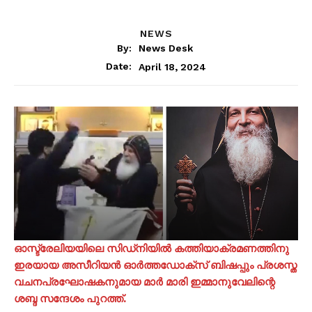
NEWS
By:
News Desk
April 18, 2024
Date:
ഓസ്ട്രേലിയയിലെ സിഡ്നിയില്‍ കത്തിയാക്രമണത്തിനു
ഇരയായ അസീറിയൻ ഓർത്തഡോക്സ് ബിഷപ്പും പ്രശസ്ത
വചനപ്രഘോഷകനുമായ മാർ മാരി ഇമ്മാനുവേലിന്റെ
ശബ്ദ സന്ദേശം പുറത്ത്.