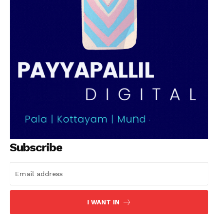
SUBSCRIBE NOW
PALA VISION
About
Contact us
Subscription Plans
My account
Grievance Redressal
Subscribe
I WANT IN