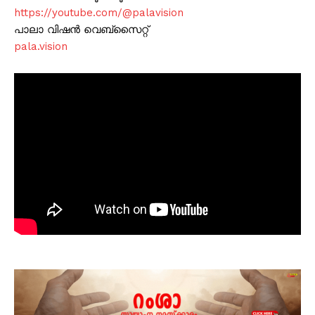
https://youtube.com/@palavision
പാലാ വിഷൻ വെബ്സൈറ്റ്
pala.vision