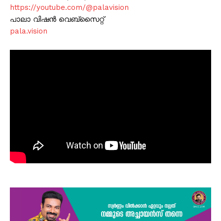
https://youtube.com/@palavision
പാലാ വിഷൻ വെബ്സൈറ്റ്
pala.vision