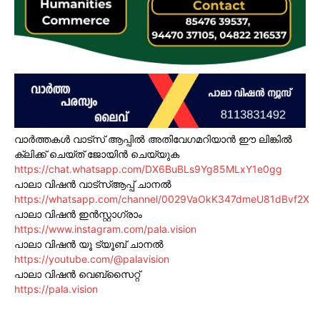
വാർത്തകൾ വാട്സ് ആപ്പിൽ അതിവേഗമറിയാൻ ഈ ലിങ്കിൽ
ക്ലിക്ക് ചെയ്ത് ജോയിൻ ചെയ്യുക
https://chat.whatsapp.com/DX6BuBLs9Yg85MLxY1e0gg
പാലാ വിഷൻ വാട്സ്ആപ്പ് ചാനൽ
https://whatsapp.com/channel/0029VaOkK347dmeU81dBvf2X
പാലാ വിഷൻ ഇൻസ്റ്റാഗ്രാം
https://www.instagram.com/pala.vision
പാലാ വിഷൻ യൂ ട്യൂബ് ചാനൽ
https://youtube.com/@palavision
പാലാ വിഷൻ വെബ്സൈറ്റ്
https://pala.vision