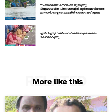
സംസ്ഥാനത്ത് കനത്ത മഴ തുടരുന്നു;
പ്രളയബാധിത പ്രദേശങ്ങളിൽ ദുരിതമൊഴിയാതെ
ജനങ്ങൾ, താഴ്ന്ന മേഖലകളിൽ വെള്ളക്കെട്ട് രൂക്ഷം
എൽപിഎസ്ടി റാങ്ക് ഹോൾഡർമാരുടെ സമരം
ശക്തമാകുന്നു
RELATED
More like this