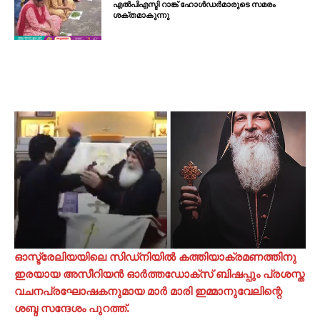
എൽപിഎസ്ടി റാങ്ക് ഹോൾഡർമാരുടെ സമരം
ശക്തമാകുന്നു
ഓസ്ട്രേലിയയിലെ സിഡ്നിയില്‍ കത്തിയാക്രമണത്തിനു
ഇരയായ അസീറിയൻ ഓർത്തഡോക്സ് ബിഷപ്പും പ്രശസ്ത
വചനപ്രഘോഷകനുമായ മാർ മാരി ഇമ്മാനുവേലിന്റെ
ശബ്ദ സന്ദേശം പുറത്ത്.