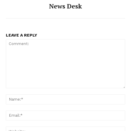
News Desk
LEAVE A REPLY
Comment:
Na
Ema
Web