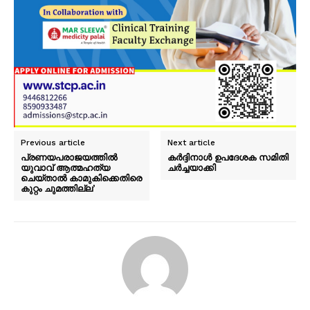
Previous article
Next article
പ്രണയപരാജയത്തിൽ
കർദ്ദിനാൾ ഉപദേശക സമിതി
യുവാവ് ആത്മഹത്യ
ചർച്ചയാക്കി
ചെയ്താൽ കാമുകിക്കെതിരെ
കുറ്റം ചുമത്തില്ല’