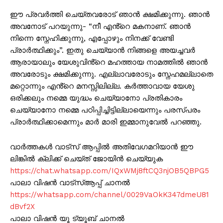
ഈ പ്രവര്‍ത്തി ചെയ്തവരോട് ഞാൻ ക്ഷമിക്കുന്നു. ഞാൻ
അവനോട് പറയുന്നു- “നീ എൻ്റെ മകനാണ്. ഞാൻ
നിന്നെ സ്നേഹിക്കുന്നു, എപ്പോഴും നിനക്ക് വേണ്ടി
പ്രാർത്ഥിക്കും”. ഇതു ചെയ്യാൻ നിങ്ങളെ അയച്ചവർ
ആരായാലും യേശുവിൻ്റെ മഹത്തായ നാമത്തിൽ ഞാൻ
അവരോടും ക്ഷമിക്കുന്നു. എല്ലാവരോടും സ്നേഹമല്ലാതെ
മറ്റൊന്നും എൻ്റെ മനസ്സിലില്ല. കർത്താവായ യേശു
ഒരിക്കലും നമ്മെ യുദ്ധം ചെയ്യാനോ പ്രതികാരം
ചെയ്യാനോ നമ്മെ പഠിപ്പിച്ചിട്ടില്ലായെന്നും പരസ്പരം
പ്രാര്‍ത്ഥിക്കാമെന്നും മാർ മാരി ഇമ്മാനുവേല്‍ പറഞ്ഞു.
വാർത്തകൾ വാട്സ് ആപ്പിൽ അതിവേഗമറിയാൻ ഈ
ലിങ്കിൽ ക്ലിക്ക് ചെയ്ത് ജോയിൻ ചെയ്യുക
https://chat.whatsapp.com/IQxWMj8ftCQ3njOB5QBPG5
പാലാ വിഷൻ വാട്സ്ആപ്പ് ചാനൽ
https://whatsapp.com/channel/0029VaOkK347dmeU81
dBvf2X
പാലാ വിഷൻ യൂ ട്യൂബ് ചാനൽ